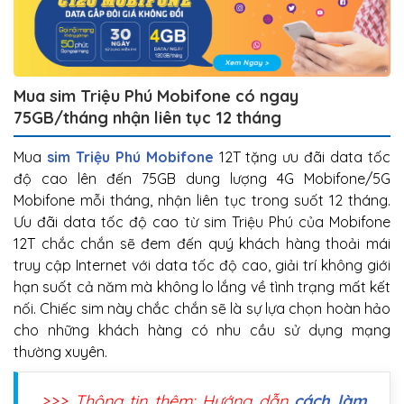
Mua sim Triệu Phú Mobifone có ngay
75GB/tháng nhận liên tục 12 tháng
Mua
sim Triệu Phú Mobifone
12T tặng ưu đãi data tốc
độ cao lên đến 75GB dung lượng 4G Mobifone/5G
Mobifone mỗi tháng, nhận liên tục trong suốt 12 tháng.
Ưu đãi data tốc độ cao từ sim Triệu Phú của Mobifone
12T chắc chắn sẽ đem đến quý khách hàng thoải mái
truy cập Internet với data tốc độ cao, giải trí không giới
hạn suốt cả năm mà không lo lắng về tình trạng mất kết
nối. Chiếc sim này chắc chắn sẽ là sự lựa chọn hoàn hảo
cho những khách hàng có nhu cầu sử dụng mạng
thường xuyên.
>>> Thông tin thêm: Hướng dẫn
cách làm