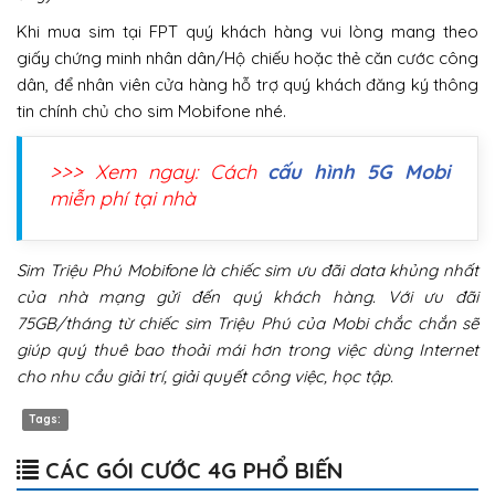
Khi mua sim tại FPT quý khách hàng vui lòng mang theo
giấy chứng minh nhân dân/Hộ chiếu hoặc thẻ căn cước công
dân, để nhân viên cửa hàng hỗ trợ quý khách đăng ký thông
tin chính chủ cho sim Mobifone nhé.
>>> Xem ngay: Cách
cấu hình 5G Mobi
miễn phí tại nhà
Sim Triệu Phú Mobifone là chiếc sim ưu đãi data khủng nhất
của nhà mạng gửi đến quý khách hàng. Với ưu đãi
75GB/tháng từ chiếc sim Triệu Phú của Mobi chắc chắn sẽ
giúp quý thuê bao thoải mái hơn trong việc dùng Internet
cho nhu cầu giải trí, giải quyết công việc, học tập.
Tags:
CÁC GÓI CƯỚC 4G PHỔ BIẾN