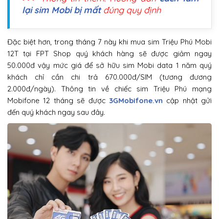
lại sim Mobi bị mất
đúng quy định
Đặc biệt hơn, trong tháng 7 này khi mua sim Triệu Phú Mobi
12T tại FPT Shop quý khách hàng sẽ được giảm ngay
50.000đ vậy mức giá để sở hữu sim Mobi data 1 năm quý
khách chỉ cần chi trả 670.000đ/SIM (tương đương
2.000đ/ngày). Thông tin về chiếc sim Triệu Phú mạng
Mobifone 12 tháng sẽ được
3GMobifone.vn
cập nhật gửi
đến quý khách ngay sau đây.