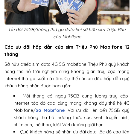
Ưu đãi 75GB/tháng thả ga data khi sở hữu sim Triệu Phú
của Mobifone
Các ưu đãi hấp dẫn của sim Triệu Phú Mobifone 12
tháng
Sở hữu chiếc sim data 4G 5G mobifone Triệu Phú quý khách
hàng tha hồ trải nghiệm cùng không gian truy cập mạng
Internet thả ga suốt cả năm. Cụ thể các ưu đão hấp dẫn quý
khách hàng nhận được bao gồm:
Mỗi tháng có ngay 75GB dung lượng truy cập
Internet tốc độ cao cùng mạng không dây thế hệ 4G
Mobifone/
5G Mobifone
. Với ưu đãi lên đến 75GB quý
khách hàng tha hồ thưởng thức các kênh truyền hình,
phim ảnh, thể thao, lướt Web không giới hạn.
Quý khách hàng sẽ nhận ưu đãi data tốc độ cao liên