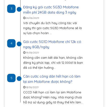
Đăng ký gói cước 5G3D Mobifone
3
miễn phí 24GB data dùng 3 ngày
24/06/2025
Với chuyến du lịch hay công tác vài
ngày thì gói cước 5G3D Mobifone sẽ là
sự lựa chọn hoàn ...
Gói cước 5G1D Mobifone chỉ 12k có
4
ngay 8GB/ngày
19/06/2025
Không cần cam kết dài hạn, không cần
đăng ký phức tạp, chỉ với 12.000đ là bạn
đã có thể tận hưởng...
Căn cước công dân hết hạn có làm
5
lại sim Mobifone được không?
18/06/2025
CCCD hết hạn có làm lại sim Mobifone
được không? Hiện nay, nhà mạng chưa
hỗ trợ sử dụng giấy tờ thay thế khi làm...