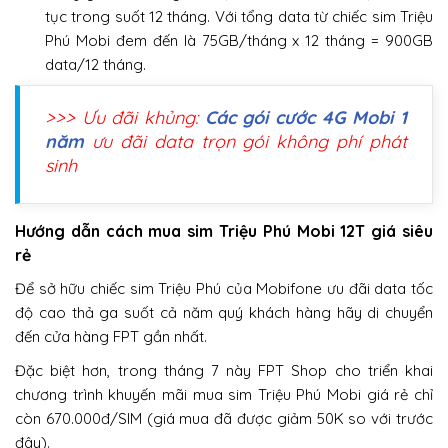
tục trong suốt 12 tháng. Với tổng data từ chiếc sim Triệu
Phú Mobi đem đến là 75GB/tháng x 12 tháng = 900GB
data/12 tháng.
>>> Ưu đãi khủng:
Các gói cước 4G Mobi 1
năm
ưu đãi data trọn gói không phí phát
sinh
Hướng dẫn cách mua sim Triệu Phú Mobi 12T giá siêu
rẻ
Để sở hữu chiếc sim Triệu Phú của Mobifone ưu đãi data tốc
độ cao thả ga suốt cả năm quý khách hàng hãy di chuyển
đến cửa hàng FPT gần nhất.
Đặc biệt hơn, trong tháng 7 này FPT Shop cho triển khai
chương trình khuyến mãi mua sim Triệu Phú Mobi giá rẻ chỉ
còn 670.000đ/SIM (giá mua đã được giảm 50K so với trước
đây).