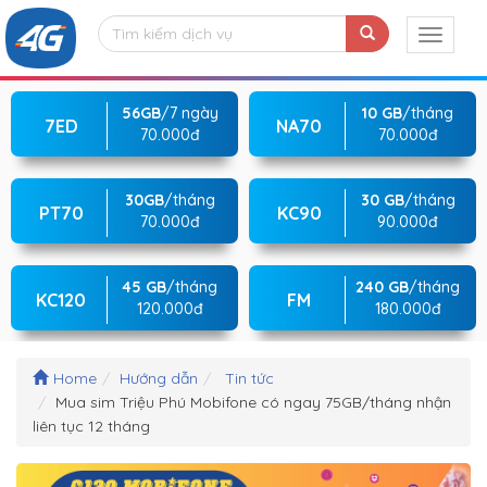
56GB
/7 ngày
10 GB
/tháng
7ED
NA70
70.000đ
70.000đ
30GB
/tháng
30 GB
/tháng
PT70
KC90
70.000đ
90.000đ
45 GB
/tháng
240 GB
/tháng
KC120
FM
120.000đ
180.000đ
Home
Hướng dẫn
Tin tức
Mua sim Triệu Phú Mobifone có ngay 75GB/tháng nhận
liên tục 12 tháng