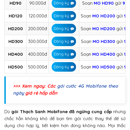
HD90
90.000đ
Soạn
MO
HD90
gửi
90
Đăng ký
HD120
120.000đ
Soạn
MO
HD200
gửi
90
Đăng ký
HD200
200.000đ
Soạn
MO
HD200
gửi
90
Đăng ký
HD300
300.000đ
Soạn
MO
HD300
gửi
90
Đăng ký
HD400
400.000đ
Soạn
MO
HD400
gửi
90
Đăng ký
HD500
500.000đ
Soạn
MO
HD500
gửi
90
Đăng ký
>>> Xem ngay: Các
gói cước 4G Mobifone theo
ngày
giá rẻ hấp dẫn
Dù
gói Thạch Sanh Mobifone đã ngừng cung cấp
nhưng
chắc hẳn không khó để bạn tìm gói cước thay thế đế sử
dụng cho hợp lý, tiết kiệm hơn đúng không nào. Mọi thắc