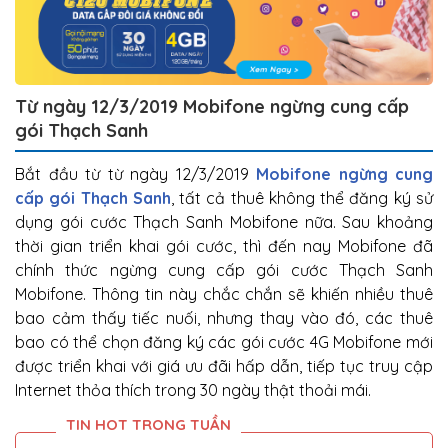
Từ ngày 12/3/2019 Mobifone ngừng cung cấp
gói Thạch Sanh
Bắt đầu từ từ ngày 12/3/2019
Mobifone ngừng cung
cấp gói Thạch Sanh
, tất cả thuê không thể đăng ký sử
dụng gói cước Thạch Sanh Mobifone nữa. Sau khoảng
thời gian triển khai gói cước, thì đến nay Mobifone đã
chính thức ngừng cung cấp gói cước Thạch Sanh
Mobifone. Thông tin này chắc chắn sẽ khiến nhiều thuê
bao cảm thấy tiếc nuối, nhưng thay vào đó, các thuê
bao có thể chọn đăng ký các gói cước 4G Mobifone mới
được triển khai với giá ưu đãi hấp dẫn, tiếp tục truy cập
Internet thỏa thích trong 30 ngày thật thoải mái.