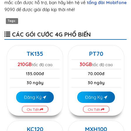
mắc cần được hỗ trợ, bạn hãy liên hệ về
tổng đài Mobifone
9090 để được giải đáp kịp thời nhé!
Tags:
CÁC GÓI CƯỚC 4G PHỔ BIẾN
TK135
PT70
210GB
30GB
tốc độ cao
tốc độ cao
135.000đ
70.000đ
30 ngày
30 ngày
Đăng Ký
Đăng Ký
Chi Tiết
Chi Tiết
KC120
MXH100