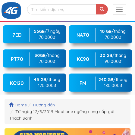
56GB
/7 ngày
10 GB
/tháng
7ED
NA70
70.000đ
70.000đ
30GB
/tháng
30 GB
/tháng
PT70
KC90
70.000đ
90.000đ
45 GB
/tháng
240 GB
/tháng
KC120
FM
120.000đ
180.000đ
Home
Hướng dẫn
Từ ngày 12/3/2019 Mobifone ngừng cung cấp gói
Thạch Sanh