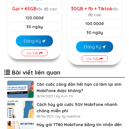
Gọi + 45GB
30GB + fb + Tiktok
tốc độ cao
tốc
độ cao
120.000đ
100.000đ
30 ngày
30 ngày
Đăng Ký
Đăng Ký
Chi Tiết
Chi Tiết
Bài viết liên quan
Căn cước công dân hết hạn có làm lại sim
Mobifone được không?
18/06/2025 | by: Kim Thi
Cách hủy gói cước 5GV Mobifone nhanh
chóng miễn phí
08/06/2025 | by: 3g mobifone
Hủy gói TT80 Mobifone bằng tin nhắn đến