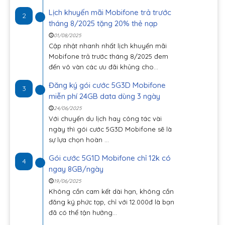
Lịch khuyến mãi Mobifone trả trước
2
tháng 8/2025 tặng 20% thẻ nạp
01/08/2025
Cập nhật nhanh nhất lịch khuyến mãi
Mobifone trả trước tháng 8/2025 đem
đến vô vàn các ưu đãi khủng cho...
Đăng ký gói cước 5G3D Mobifone
3
miễn phí 24GB data dùng 3 ngày
24/06/2025
Với chuyến du lịch hay công tác vài
ngày thì gói cước 5G3D Mobifone sẽ là
sự lựa chọn hoàn ...
Gói cước 5G1D Mobifone chỉ 12k có
4
ngay 8GB/ngày
19/06/2025
Không cần cam kết dài hạn, không cần
đăng ký phức tạp, chỉ với 12.000đ là bạn
đã có thể tận hưởng...