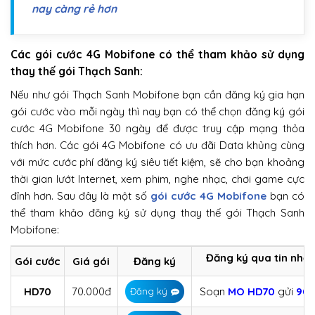
nay càng rẻ hơn
Các gói cước 4G Mobifone có thể tham khảo sử dụng
thay thế gói Thạch Sanh:
Nếu như gói Thạch Sanh Mobifone bạn cần đăng ký gia hạn
gói cước vào mỗi ngày thì nay bạn có thể chọn đăng ký gói
cước 4G Mobifone 30 ngày để được truy cập mạng thỏa
thích hơn. Các gói 4G Mobifone có ưu đãi Data khủng cùng
với mức cước phí đăng ký siêu tiết kiệm, sẽ cho bạn khoảng
thời gian lướt Internet, xem phim, nghe nhạc, chơi game cực
đỉnh hơn. Sau đây là một số
gói cước 4G Mobifone
bạn có
thể tham khảo đăng ký sử dụng thay thế gói Thạch Sanh
Mobifone:
Đăng ký qua tin nhắ
Gói cước
Giá gói
Đăng ký
HD70
70.000đ
Soạn
MO
HD70
gửi
90
Đăng ký