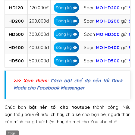
HD120
120.000đ
Soạn
MO
HD200
gửi
90
Đăng ký
HD200
200.000đ
Soạn
MO
HD200
gửi
90
Đăng ký
HD300
300.000đ
Soạn
MO
HD300
gửi
90
Đăng ký
HD400
400.000đ
Soạn
MO
HD400
gửi
90
Đăng ký
HD500
500.000đ
Soạn
MO
HD500
gửi
90
Đăng ký
>>> Xem thêm:
Cách bật chế độ nền tối Dark
Mode cho Facebook Messenger
Chúc bạn
bật nền tối cho Youtube
thành công. Nếu
bạn thấy bài viết hữu ích hãy chia sẻ cho bạn bè, người thân
của mình cùng thực hiện thay áo mới cho Youtube nhé!
Tags: