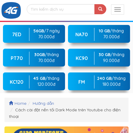
56GB
/7 ngày
10 GB
/tháng
7ED
NA70
70.000đ
70.000đ
30GB
/tháng
30 GB
/tháng
PT70
KC90
70.000đ
90.000đ
45 GB
/tháng
240 GB
/tháng
KC120
FM
120.000đ
180.000đ
Home
Hướng dẫn
Cách cài đặt nền tối Dark Mode trên Youtube cho điện
thoại