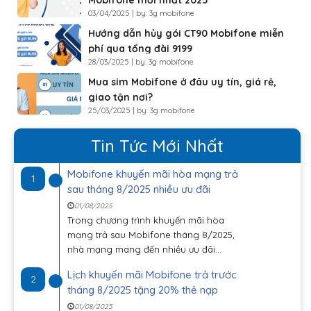
Mobifone mới nhất 2025
03/04/2025 | by: 3g mobifone
Hướng dẫn hủy gói CT90 Mobifone miễn
phí qua tổng đài 9199
28/03/2025 | by: 3g mobifone
Mua sim Mobifone ở đâu uy tín, giá rẻ,
giao tận nơi?
25/03/2025 | by: 3g mobifone
Tin Tức Mới Nhất
Mobifone khuyến mãi hòa mạng trả
1
sau tháng 8/2025 nhiều ưu đãi
01/08/2025
Trong chương trình khuyến mãi hòa
mạng trả sau Mobifone tháng 8/2025,
nhà mạng mang đến nhiều ưu đãi...
Lịch khuyến mãi Mobifone trả trước
2
tháng 8/2025 tặng 20% thẻ nạp
01/08/2025