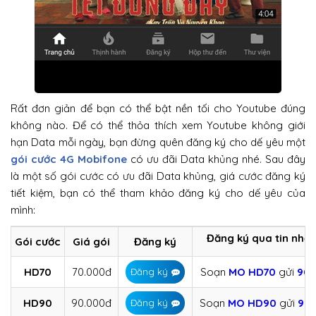
Rất đơn giản để bạn có thể bật nền tối cho Youtube đúng
không nào. Để có thể thỏa thích xem Youtube không giới
hạn Data mỗi ngày, bạn đừng quên đăng ký cho dế yêu một
gói cước 4G Mobifone
có ưu đãi Data khủng nhé. Sau đây
là một số gói cước có ưu đãi Data khủng, giá cước đăng ký
tiết kiệm, bạn có thể tham khảo đăng ký cho dế yêu của
mình:
Đăng ký qua tin nhắ
Gói cước
Giá gói
Đăng ký
HD70
70.000đ
Soạn
MO
HD70
gửi
90
Đăng ký
HD90
90.000đ
Soạn
MO
HD90
gửi
90
Đăng ký