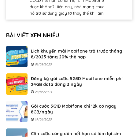
CCCD hết hạn có làm lại sim Mobifone
được không? Hiện nay, nhà mạng chưa
hỗ trợ sử dụng giấy tờ thay thế khi làm...
BÀI VIẾT XEM NHIỀU
Lịch khuyến mãi Mobifone trả trước tháng
8/2025 tặng 20% thẻ nạp
01/08/2025
Đăng ký gói cước 5G3D Mobifone miễn phí
24GB data dùng 3 ngày
24/06/2025
Gói cước 5G1D Mobifone chỉ 12k có ngay
8GB/ngày
19/06/2025
Căn cước công dân hết hạn có làm lại sim