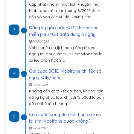
Cập nhật nhanh nhất lịch khuyến mãi
Mobifone trả trước tháng 8/2025 đem
đến vô vàn các ưu đãi khủng cho...
Đăng ký gói cước 5G3D Mobifone
3
miễn phí 24GB data dùng 3 ngày
24/06/2025
Với chuyến du lịch hay công tác vài
ngày thì gói cước 5G3D Mobifone sẽ là
sự lựa chọn hoàn ...
Gói cước 5G1D Mobifone chỉ 12k có
4
ngay 8GB/ngày
19/06/2025
Không cần cam kết dài hạn, không cần
đăng ký phức tạp, chỉ với 12.000đ là bạn
đã có thể tận hưởng...
Căn cước công dân hết hạn có làm
5
lại sim Mobifone được không?
18/06/2025