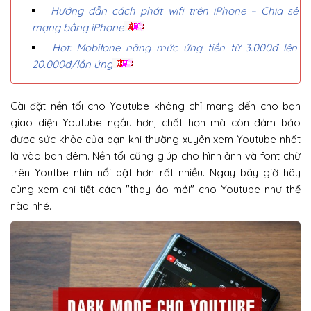
Hướng dẫn cách phát wifi trên iPhone – Chia sẻ
mạng bằng iPhone
Hot: Mobifone nâng mức ứng tiền từ 3.000đ lên
20.000đ/lần ứng
Cài đặt nền tối cho Youtube không chỉ mang đến cho bạn
giao diện Youtube ngầu hơn, chất hơn mà còn đảm bảo
được sức khỏe của bạn khi thường xuyên xem Youtube nhất
là vào ban đêm. Nền tối cũng giúp cho hình ảnh và font chữ
trên Youtbe nhìn nổi bật hơn rất nhiều. Ngay bây giờ hãy
cùng xem chi tiết cách "thay áo mới" cho Youtube như thế
nào nhé.