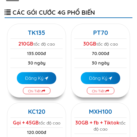
CÁC GÓI CƯỚC 4G PHỔ BIẾN
TK135
PT70
210GB
30GB
tốc độ cao
tốc độ cao
135.000đ
70.000đ
30 ngày
30 ngày
Đăng Ký
Đăng Ký
Chi Tiết
Chi Tiết
KC120
MXH100
Gọi + 45GB
30GB + fb + Tiktok
tốc độ cao
tốc
độ cao
120.000đ