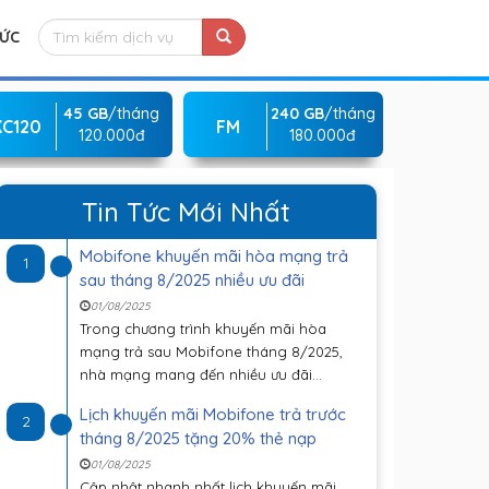
TỨC
45 GB
/tháng
240 GB
/tháng
KC120
FM
120.000đ
180.000đ
Tin Tức Mới Nhất
Mobifone khuyến mãi hòa mạng trả
1
sau tháng 8/2025 nhiều ưu đãi
01/08/2025
Trong chương trình khuyến mãi hòa
mạng trả sau Mobifone tháng 8/2025,
nhà mạng mang đến nhiều ưu đãi...
Lịch khuyến mãi Mobifone trả trước
2
tháng 8/2025 tặng 20% thẻ nạp
01/08/2025
Cập nhật nhanh nhất lịch khuyến mãi