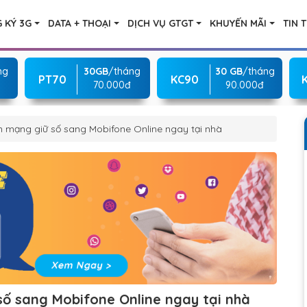
 KÝ 3G
DATA + THOẠI
DỊCH VỤ GTGT
KHUYẾN MÃI
TIN 
ng
30GB
/tháng
30 GB
/tháng
PT70
KC90
70.000đ
90.000đ
 mạng giữ số sang Mobifone Online ngay tại nhà
ố sang Mobifone Online ngay tại nhà