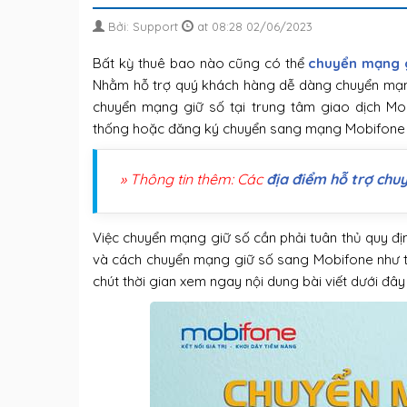
Bởi: Support
at 08:28 02/06/2023
Bất kỳ thuê bao nào cũng có thể
chuyển mạng 
Nhằm hỗ trợ quý khách hàng dễ dàng chuyển mạng
chuyển mạng giữ số tại trung tâm giao dịch Mo
thống hoặc đăng ký chuyển sang mạng Mobifone 
» Thông tin thêm: Các
địa điểm hỗ trợ chu
Việc chuyển mạng giữ số cần phải tuân thủ quy địn
và cách chuyển mạng giữ số sang Mobifone như t
chút thời gian xem ngay nội dung bài viết dưới đây