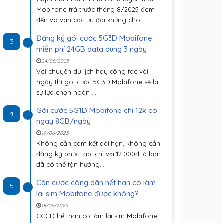
Mobifone trả trước tháng 8/2025 đem
đến vô vàn các ưu đãi khủng cho...
Đăng ký gói cước 5G3D Mobifone
3
miễn phí 24GB data dùng 3 ngày
24/06/2025
Với chuyến du lịch hay công tác vài
ngày thì gói cước 5G3D Mobifone sẽ là
sự lựa chọn hoàn ...
Gói cước 5G1D Mobifone chỉ 12k có
4
ngay 8GB/ngày
19/06/2025
Không cần cam kết dài hạn, không cần
đăng ký phức tạp, chỉ với 12.000đ là bạn
đã có thể tận hưởng...
Căn cước công dân hết hạn có làm
5
lại sim Mobifone được không?
18/06/2025
CCCD hết hạn có làm lại sim Mobifone