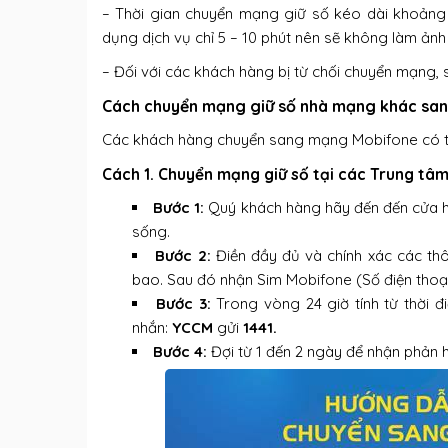
– Thời gian chuyển mạng giữ số kéo dài khoảng 
dụng dịch vụ chỉ 5 – 10 phút nên sẽ không làm ảnh
– Đối với các khách hàng bị từ chối chuyển mạng
Cách chuyển mạng giữ số nhà mạng khác sa
Các khách hàng chuyển sang mạng Mobifone có th
Cách 1. Chuyển mạng giữ số tại các Trung tâ
Bước 1:
Quý khách hàng
hãy đến đến cửa 
sống.
Bước 2:
Điền đầy đủ và chính xác các th
bao. Sau đó nhận Sim Mobifone (Số điện thoạ
Bước 3:
Trong vòng 24 giờ tính từ thời 
nhắn:
YCCM
gửi
1441.
Bước 4:
Đợi từ 1 đến 2 ngày để nhận phản 