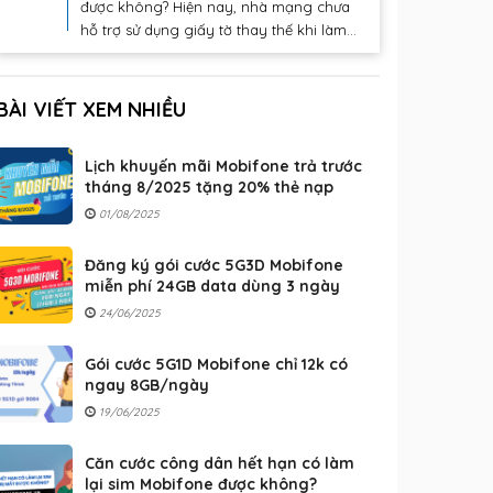
được không? Hiện nay, nhà mạng chưa
hỗ trợ sử dụng giấy tờ thay thế khi làm...
BÀI VIẾT XEM NHIỀU
Lịch khuyến mãi Mobifone trả trước
tháng 8/2025 tặng 20% thẻ nạp
01/08/2025
Đăng ký gói cước 5G3D Mobifone
miễn phí 24GB data dùng 3 ngày
24/06/2025
Gói cước 5G1D Mobifone chỉ 12k có
ngay 8GB/ngày
19/06/2025
Căn cước công dân hết hạn có làm
lại sim Mobifone được không?