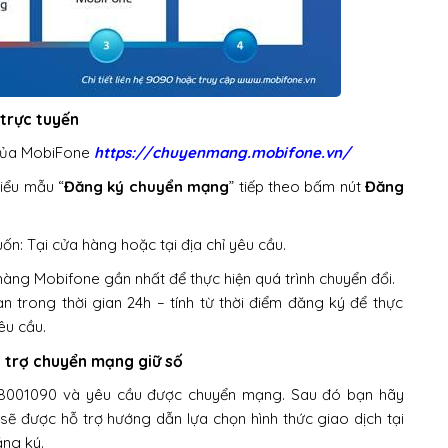
trực tuyến
của MobiFone
https://chuyenmang.mobifone.vn/
iểu mẫu “
Đăng ký chuyển mạng
” tiếp theo bấm nút
Đăng
: Tại cửa hàng hoặc tại địa chỉ yêu cầu.
àng Mobifone gần nhất để thực hiện quá trình chuyển đổi.
n trong thời gian 24h – tính từ thời điểm đăng ký để thực
êu cầu.
ỗ trợ chuyển mạng giữ số
8001090 và yêu cầu được chuyển mạng. Sau đó bạn hãy
sẽ được hỗ trợ hướng dẫn lựa chọn hình thức giao dịch tại
ăng ký.