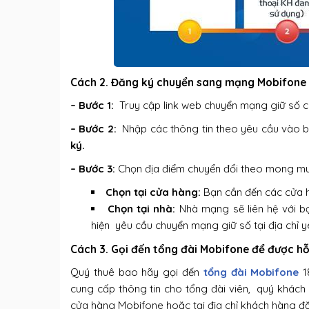
Cách 2. Đăng ký chuyển sang mạng Mobifone 
– Bước 1:
Truy cập link web chuyển mạng giữ số 
– Bước 2:
Nhập các thông tin theo yêu cầu vào b
ký.
– Bước 3:
Chọn địa điểm chuyển đổi theo mong muốn
Chọn tại cửa hàng:
Bạn cần đến các cửa h
Chọn tại nhà:
Nhà mạng sẽ liên hệ với bạ
hiện yêu cầu chuyển mạng giữ số tại địa chỉ y
Cách 3. Gọi đến tổng đài Mobifone để được h
Quý thuê bao hãy gọi đến
tổng đài Mobifone
1
cung cấp thông tin cho tổng đài viên, quý khách 
cửa hàng Mobifone hoặc tại địa chỉ khách hàng đ