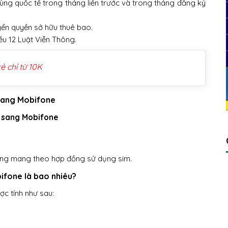
ng quốc tế trong tháng liền trước và trong tháng đăng ký
ển quyền sở hữu thuê bao.
u 12 Luật Viễn Thông.
ẻ chỉ từ 10K
 sang Mobifone
c sang Mobifone
lòng mang theo hợp đồng sử dụng sim.
ifone là bao nhiêu?
c tính như sau: