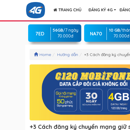
TRANG CHỦ
ĐĂNG KÝ 4G
ĐĂNG
56GB
/7 ngày
10 GB
/thá
7ED
NA70
70.000đ
70.000đ
Home
Hướng dẫn
+3 Cách đăng ký chuyển
+3 Cách đăng ký chuyển mạng giữ s