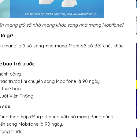
ển mạng giữ số nhà mạng khác sang nhà mạng Mobifone?
là gi?
uyển mạng giữ số sang nhà mạng Mobi sẽ có đôi chút khác
ê bao trả trước
hành công.
khác trước khi chuyển sang Mobifone là 90 ngày.
 thuê bao.
Luật Viễn Thông.
ả sau
 đúng theo hợp đồng sử dụng với nhà mạng đang dùng.
uyển sang Mobifone là 90 ngày.
mạng trước.