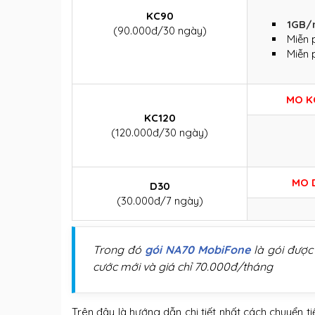
KC90
1GB/
(90.000đ/30 ngày)
Miễn 
Miễn 
MO K
KC120
(120.000đ/30 ngày)
MO 
D30
(30.000đ/7 ngày)
Trong đó
gói NA70 MobiFone
là gói được
cước mới và giá chỉ 70.000đ/tháng
Trên đây là hướng dẫn chi tiết nhất cách chuyển