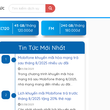
TỨC
45 GB
/tháng
240 GB
/tháng
KC120
FM
120.000đ
180.000đ
Tin Tức Mới Nhất
Mobifone khuyến mãi hòa mạng trả
1
sau tháng 8/2025 nhiều ưu đãi
01/08/2025
Trong chương trình khuyến mãi hòa
mạng trả sau Mobifone tháng 8/2025,
nhà mạng mang đến nhiều ưu đãi...
Lịch khuyến mãi Mobifone trả trước
2
tháng 8/2025 tặng 20% thẻ nạp
01/08/2025
Cập nhật nhanh nhất lịch khuyến mãi