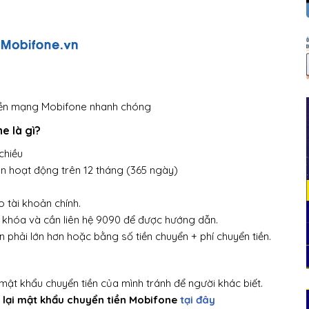
tiền mạng Mobifone nhanh chóng
ne là gì?
chiều
n hoạt động trên 12 tháng (365 ngày)
ào tài khoản chính.
ị khóa và cần liên hệ 9090 để được hướng dẫn.
n phải lớn hơn hoặc bằng số tiền chuyển + phí chuyển tiền.
ật khẩu chuyển tiền của mình tránh để người khác biết.
y lại mật khẩu chuyển tiền Mobifone
tại đây