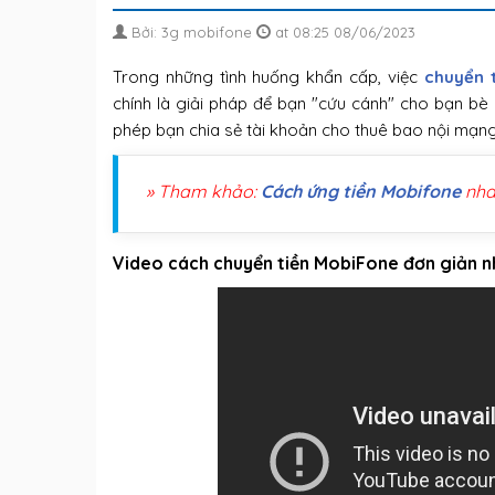
Bởi: 3g mobifone
at 08:25 08/06/2023
Trong những tình huống khẩn cấp, việc
chuyển 
chính là giải pháp để bạn "cứu cánh" cho bạn bè 
phép bạn chia sẻ tài khoản cho thuê bao nội mạng
» Tham khảo:
Cách ứng tiền Mobifone
nha
Video cách chuyển tiền MobiFone đơn giản n