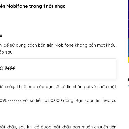
iền Mobifone trong 1 nốt nhạc
:
ẩu
 thì để sử dụng cách bắn tiền Mobifone không cần mật khẩu.
áp sau:
ửi
9494
tiên này. Thuê bao của bạn sẽ có tin nhắn gửi về chứa mật
90xxxxxxx với số tiền là 50.000 đồng. Bạn soạn tin theo cú
ật khẩu, sau khi có được mật khẩu bạn muốn chuyển tiền