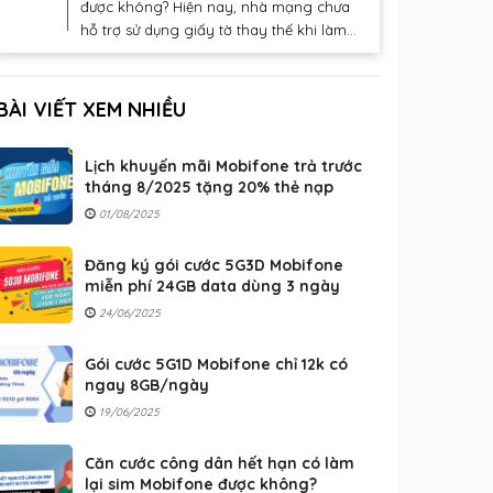
được không? Hiện nay, nhà mạng chưa
hỗ trợ sử dụng giấy tờ thay thế khi làm...
BÀI VIẾT XEM NHIỀU
Lịch khuyến mãi Mobifone trả trước
tháng 8/2025 tặng 20% thẻ nạp
01/08/2025
Đăng ký gói cước 5G3D Mobifone
miễn phí 24GB data dùng 3 ngày
24/06/2025
Gói cước 5G1D Mobifone chỉ 12k có
ngay 8GB/ngày
19/06/2025
Căn cước công dân hết hạn có làm
lại sim Mobifone được không?