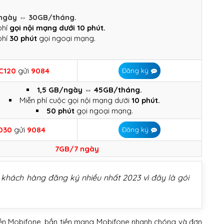
ngày ⇔ 30GB/tháng.
phí
gọi nội mạng dưới 10 phút.
phí
30 phút
gọi ngoại mạng.
C120
gửi
9084
Đăng ký
1,5 GB/ngày ⇔ 45GB/tháng.
Miễn phí cuộc gọi nội mạng dưới
10 phút.
50 phút
gọi ngoại mạng.
D30
gửi
9084
Đăng ký
7GB/7 ngày
 khách hàng đăng ký nhiều nhất 2023 vì đây là gói
 tiền Mobifone, bắn tiền mạng Mobifone nhanh chóng và đơn