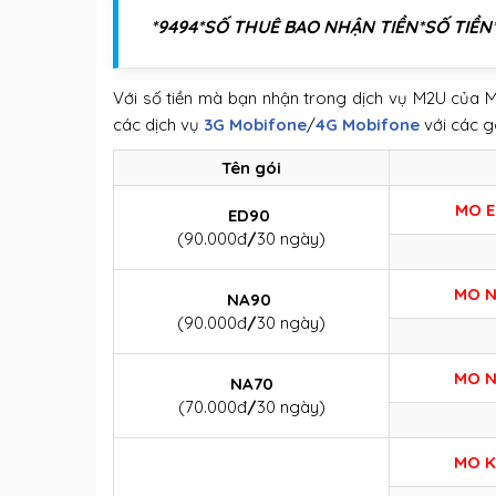
*9494*SỐ THUÊ BAO NHẬN TIỀN*SỐ TIỀ
Với số tiền mà bạn nhận trong dịch vụ M2U của MO
các dịch vụ
3G Mobifone
/
4G Mobifone
với các g
Tên gói
MO 
ED90
(90.000đ
/
30 ngày)
MO 
NA90
(90.000đ
/
30 ngày)
MO 
NA70
(70.000đ
/
30 ngày)
MO 