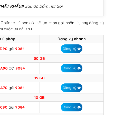
N*MẬT KHẨU#
Sau đó bấm nút Gọi
bifone thì bạn có thể lựa chọn gọi, nhắn tin, hay đăng ký
ói cước ưu đãi sau:
Cú pháp
Đăng ký nhanh
ED90
gửi
9084
Đăng ký
30 GB
NA90
gửi
9084
Đăng ký
15 GB
NA70
gửi
9084
Đăng ký
10 GB
KC90
gửi
9084
Đăng ký