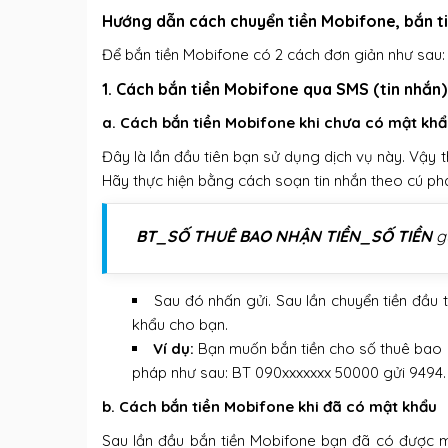
Hướng dẫn cách chuyển tiền Mobifone, bắn t
Để bắn tiền Mobifone có 2 cách đơn giản như sau
1. Cách bắn tiền Mobifone qua SMS (tin nhắn)
a. Cách bắn tiền Mobifone khi chưa có mật kh
Đây là lần đầu tiên bạn sử dụng dịch vụ này. Vậy
Hãy thực hiện bằng cách soạn tin nhắn theo cú ph
BT_SỐ THUÊ BAO NHẬN TIỀN_SỐ TIỀN
g
Sau đó nhấn gửi. Sau lần chuyển tiền đầu 
khẩu cho bạn.
Ví dụ:
Bạn muốn bắn tiền cho số thuê bao 0
pháp như sau: BT 090xxxxxxx 50000 gửi 9494.
b. Cách bắn tiền Mobifone khi đã có mật khẩu
Sau lần đầu bắn tiền Mobifone bạn đã có được m