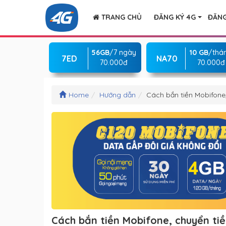
TRANG CHỦ
ĐĂNG KÝ 4G
ĐĂNG
56GB
/7 ngày
10 GB
/thá
7ED
NA70
70.000đ
70.000đ
Home
Hướng dẫn
Cách bắn tiền Mobifone
Cách bắn tiền Mobifone, chuyển ti