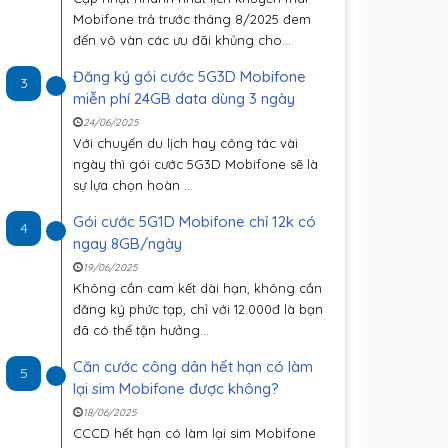
Mobifone trả trước tháng 8/2025 đem
đến vô vàn các ưu đãi khủng cho...
Đăng ký gói cước 5G3D Mobifone
3
miễn phí 24GB data dùng 3 ngày
24/06/2025
Với chuyến du lịch hay công tác vài
ngày thì gói cước 5G3D Mobifone sẽ là
sự lựa chọn hoàn ...
Gói cước 5G1D Mobifone chỉ 12k có
4
ngay 8GB/ngày
19/06/2025
Không cần cam kết dài hạn, không cần
đăng ký phức tạp, chỉ với 12.000đ là bạn
đã có thể tận hưởng...
Căn cước công dân hết hạn có làm
5
lại sim Mobifone được không?
18/06/2025
CCCD hết hạn có làm lại sim Mobifone