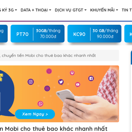
 KÝ 3G
DATA + THOẠI
DỊCH VỤ GTGT
KHUYẾN MÃI
TIN 
ng
30GB
/tháng
30 GB
/tháng
PT70
KC90
70.000đ
90.000đ
, chuyển tiền Mobi cho thuê bao khác nhanh nhất
ền Mobi cho thuê bao khác nhanh nhất