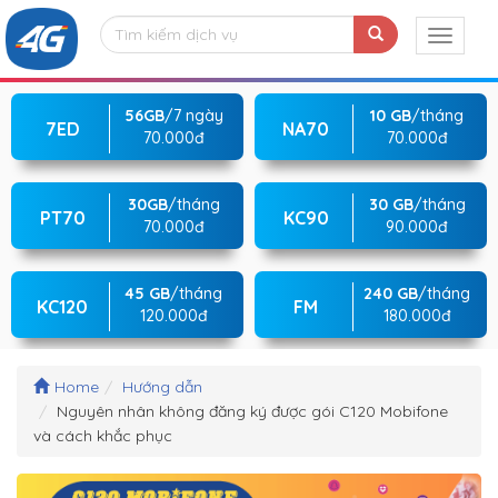
56GB
/7 ngày
10 GB
/tháng
7ED
NA70
70.000đ
70.000đ
30GB
/tháng
30 GB
/tháng
PT70
KC90
70.000đ
90.000đ
45 GB
/tháng
240 GB
/tháng
KC120
FM
120.000đ
180.000đ
Home
Hướng dẫn
Nguyên nhân không đăng ký được gói C120 Mobifone
và cách khắc phục