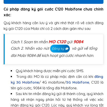
Cú pháp đăng ký gói cước C120 Mobifone chưa chính
xác:
Quý khách hàng cần lưu ý và ghi nhớ thật rõ về cách đăng
ký gói C120 của Mobi chỉ có 2 cách đơn giản như sau
MO C120
9084
Cách 1. Soạn tin nhắn
gửi
Cách 2. Nhấn vào nút
và gửi về tổng
Đăng ký
đài Mobi 9084 để kích hoạt gói cước nhanh hơn.
Quý khách hàng được miễn phí cước SMS.
Trong đó: MO là cú pháp mặc định cần có khi
đăng
ký 3G Mobifone
/ 4G mobifone/
5G Mobifone
, C120 là
tên gói cước, 9084 là tổng đài Mobifone.
Sau khi tin nhắn đăng ký gửi đi thành công, quý khách
hàng sẽ nhận ngay phản hồi từ hệ thống về việc xác
nhận đăng ký gói C120. Lúc này, quý khách vui lòng tắt