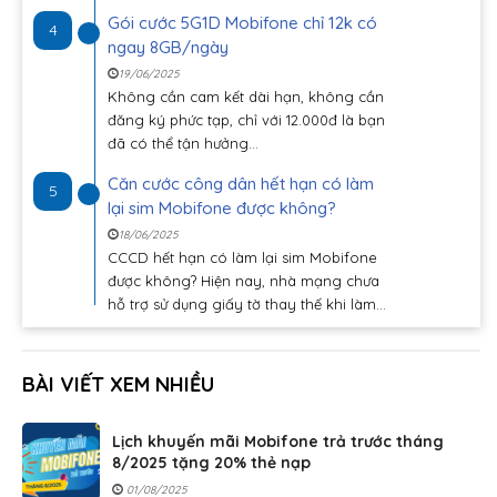
Gói cước 5G1D Mobifone chỉ 12k có
4
ngay 8GB/ngày
19/06/2025
Không cần cam kết dài hạn, không cần
đăng ký phức tạp, chỉ với 12.000đ là bạn
đã có thể tận hưởng...
Căn cước công dân hết hạn có làm
5
lại sim Mobifone được không?
18/06/2025
CCCD hết hạn có làm lại sim Mobifone
được không? Hiện nay, nhà mạng chưa
hỗ trợ sử dụng giấy tờ thay thế khi làm...
BÀI VIẾT XEM NHIỀU
Lịch khuyến mãi Mobifone trả trước tháng
8/2025 tặng 20% thẻ nạp
01/08/2025