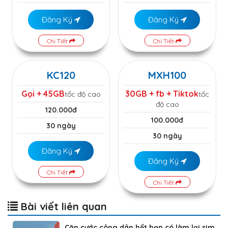
Đăng Ký
Đăng Ký
Chi Tiết
Chi Tiết
KC120
MXH100
Gọi + 45GB
30GB + fb + Tiktok
tốc độ cao
tốc
độ cao
120.000đ
100.000đ
30 ngày
30 ngày
Đăng Ký
Đăng Ký
Chi Tiết
Chi Tiết
Bài viết liên quan
Căn cước công dân hết hạn có làm lại sim