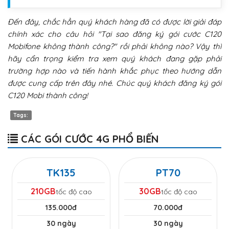
Đến đây, chắc hẳn quý khách hàng đã có được lời giải đáp
chính xác cho câu hỏi "Tại sao đăng ký gói cước C120
Mobifone không thành công?" rồi phải không nào? Vậy thì
hãy cẩn trọng kiểm tra xem quý khách đang gặp phải
trường hợp nào và tiến hành khắc phục theo hướng dẫn
được cung cấp trên đây nhé. Chúc quý khách đăng ký gói
C120 Mobi thành công!
Tags:
CÁC GÓI CƯỚC 4G PHỔ BIẾN
TK135
PT70
210GB
30GB
tốc độ cao
tốc độ cao
135.000đ
70.000đ
30 ngày
30 ngày