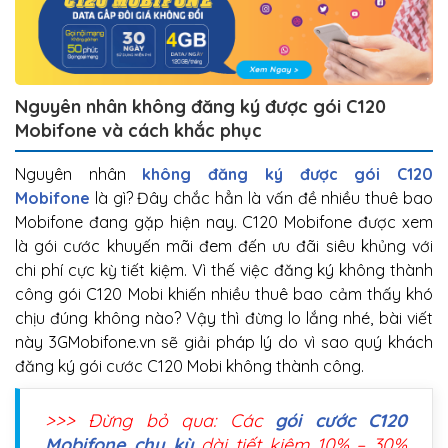
Nguyên nhân không đăng ký được gói C120
Mobifone và cách khắc phục
Nguyên nhân
không đăng ký được gói C120
Mobifone
là gì? Đây chắc hẳn là vấn đề nhiều thuê bao
Mobifone đang gặp hiện nay. C120 Mobifone được xem
là gói cước khuyến mãi đem đến ưu đãi siêu khủng với
chi phí cực kỳ tiết kiệm. Vì thế việc đăng ký không thành
công gói C120 Mobi khiến nhiều thuê bao cảm thấy khó
chịu đúng không nào? Vậy thì đừng lo lắng nhé, bài viết
này 3GMobifone.vn sẽ giải pháp lý do vì sao quý khách
đăng ký gói cước C120 Mobi không thành công.
>>> Đừng bỏ qua: Các
gói cước C120
Mobifone chu kỳ
dài tiết kiệm 10% – 30%