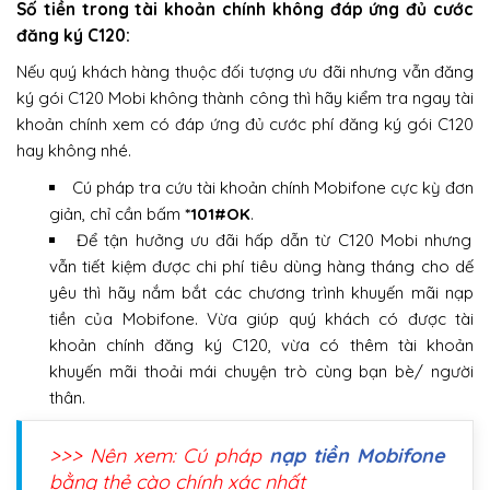
Số tiền trong tài khoản chính không đáp ứng đủ cước
đăng ký C120:
Nếu quý khách hàng thuộc đối tượng ưu đãi nhưng vẫn đăng
ký gói C120 Mobi không thành công thì hãy kiểm tra ngay tài
khoản chính xem có đáp ứng đủ cước phí đăng ký gói C120
hay không nhé.
Cú pháp tra cứu tài khoản chính Mobifone cực kỳ đơn
giản, chỉ cần bấm
*101#OK
.
Để tận hưởng ưu đãi hấp dẫn từ C120 Mobi nhưng
vẫn tiết kiệm được chi phí tiêu dùng hàng tháng cho dế
yêu thì hãy nắm bắt các chương trình khuyến mãi nạp
tiền của Mobifone. Vừa giúp quý khách có được tài
khoản chính đăng ký C120, vừa có thêm tài khoản
khuyến mãi thoải mái chuyện trò cùng bạn bè/ người
thân.
>>> Nên xem: Cú pháp
nạp tiền Mobifone
bằng thẻ cào chính xác nhất