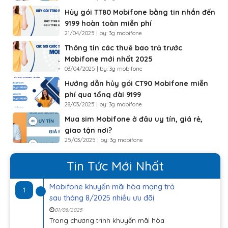
Hủy gói TT80 Mobifone bằng tin nhắn đến
9199 hoàn toàn miễn phí
21/04/2025 | by: 3g mobifone
Thông tin các thuê bao trả trước
Mobifone mới nhất 2025
03/04/2025 | by: 3g mobifone
Hướng dẫn hủy gói CT90 Mobifone miễn
phí qua tổng đài 9199
28/03/2025 | by: 3g mobifone
Mua sim Mobifone ở đâu uy tín, giá rẻ,
giao tận nơi?
25/03/2025 | by: 3g mobifone
Tin Tức Mới Nhất
Mobifone khuyến mãi hòa mạng trả
1
sau tháng 8/2025 nhiều ưu đãi
01/08/2025
Trong chương trình khuyến mãi hòa