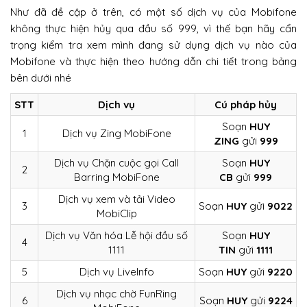
Như đã đề cập ở trên, có một số dịch vụ của Mobifone
không thực hiện hủy qua đầu số 999, vì thế bạn hãy cẩn
trọng kiểm tra xem mình đang sử dụng dịch vụ nào của
Mobifone và thực hiện theo hướng dẫn chi tiết trong bảng
bên dưới nhé
STT
Dịch vụ
Cú pháp hủy
Soạn
HUY
1
Dịch vụ Zing MobiFone
ZING
gửi
999
Dịch vụ Chặn cuộc gọi Call
Soạn
HUY
2
Barring MobiFone
CB
gửi
999
Dịch vụ xem và tải Video
3
Soạn
HUY
gửi
9022
MobiClip
Dịch vụ Văn hóa Lễ hội đầu số
Soạn
HUY
4
1111
TIN
gửi
1111
5
Dịch vụ LiveInfo
Soạn
HUY
gửi
9220
Dịch vụ nhạc chờ FunRing
6
Soạn
HUY
gửi
9224