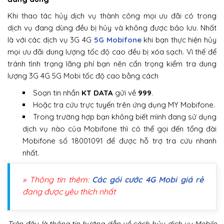
Khi thao tác hủy dịch vụ thành công mọi ưu đãi có trong
dịch vụ đang dùng đều bị hủy và không được bảo lưu. Nhất
là với các dịch vụ 3G 4G
5G Mobifone
khi bạn thực hiện hủy
mọi ưu đãi dung lượng tốc độ cao đều bị xóa sạch. Vì thế để
tránh tình trạng lãng phí bạn nên cẩn trọng kiểm tra dung
lượng 3G 4G 5G Mobi tốc độ cao bằng cách
Soạn tin nhắn
KT DATA
gửi về
999
.
Hoặc tra cứu trực tuyến trên ứng dụng MY Mobifone.
Trong trường hợp bạn không biết mình đang sử dụng
dịch vụ nào của Mobifone thì có thể gọi đến tổng đài
Mobifone số 18001091 để được hỗ trợ tra cứu nhanh
nhất.
» Thông tin thêm:
Các gói cước 4G Mobi giá rẻ
đang được yêu thích nhất
Trên đây là thông tin hướng dẫn về cách hủy dịch vụ Mobile