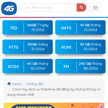
56GB
/7 ngày
10 GB
/tháng
7ED
NA70
70.000đ
70.000đ
30GB
/tháng
30 GB
/tháng
PT70
KC90
70.000đ
90.000đ
45 GB
/tháng
240 GB
/tháng
KC120
FM
120.000đ
180.000đ
Home
Hướng dẫn
Cách hủy dịch vụ Mobifone đã đăng ký nhưng không sử
dụng nhanh nhất