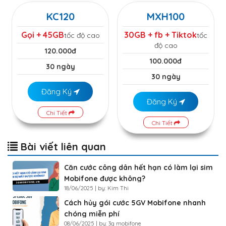
KC120
MXH100
Gọi + 45GB
30GB + fb + Tiktok
tốc độ cao
tốc
độ cao
120.000đ
100.000đ
30 ngày
30 ngày
Đăng Ký
Đăng Ký
Chi Tiết
Chi Tiết
Bài viết liên quan
Căn cước công dân hết hạn có làm lại sim
Mobifone được không?
18/06/2025 | by: Kim Thi
Cách hủy gói cước 5GV Mobifone nhanh
chóng miễn phí
08/06/2025 | by: 3g mobifone