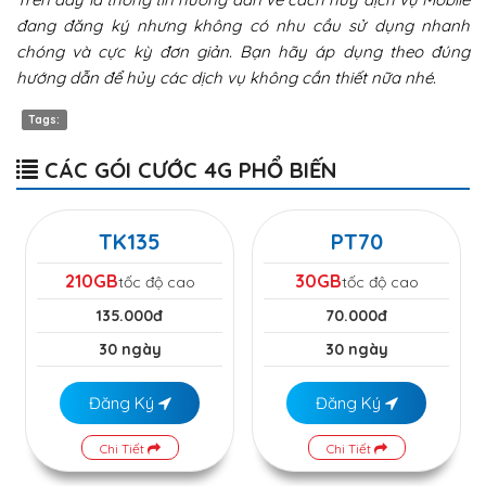
đang đăng ký nhưng không có nhu cầu sử dụng nhanh
chóng và cực kỳ đơn giản. Bạn hãy áp dụng theo đúng
hướng dẫn để hủy các dịch vụ không cần thiết nữa nhé.
Tags:
CÁC GÓI CƯỚC 4G PHỔ BIẾN
TK135
PT70
210GB
30GB
tốc độ cao
tốc độ cao
135.000đ
70.000đ
30 ngày
30 ngày
Đăng Ký
Đăng Ký
Chi Tiết
Chi Tiết