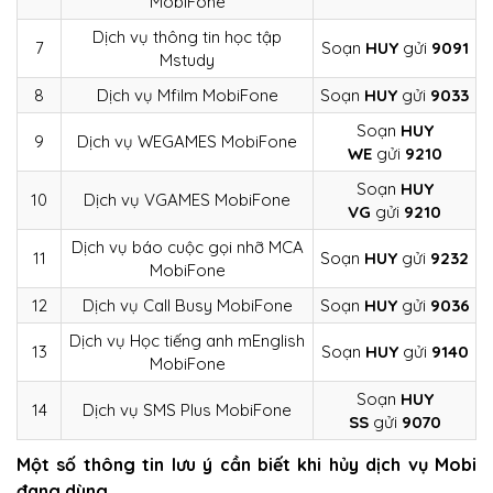
MobiFone
Dịch vụ thông tin học tập
7
Soạn
HUY
gửi
9091
Mstudy
8
Dịch vụ Mfilm MobiFone
Soạn
HUY
gửi
9033
Soạn
HUY
9
Dịch vụ WEGAMES MobiFone
WE
gửi
9210
Soạn
HUY
10
Dịch vụ VGAMES MobiFone
VG
gửi
9210
Dịch vụ báo cuộc gọi nhỡ MCA
11
Soạn
HUY
gửi
9232
MobiFone
12
Dịch vụ Call Busy MobiFone
Soạn
HUY
gửi
9036
Dịch vụ Học tiếng anh mEnglish
13
Soạn
HUY
gửi
9140
MobiFone
Soạn
HUY
14
Dịch vụ SMS Plus MobiFone
SS
gửi
9070
Một số thông tin lưu ý cần biết khi hủy dịch vụ Mobi
đang dùng