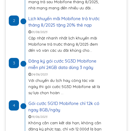
mạng trả sau Mobifone tháng 8/2025,
nhà mạng mang đến nhiều ưu đãi...
Lịch khuyến mãi Mobifone trả trước
2
tháng 8/2025 tặng 20% thẻ nạp
01/08/2025
Cập nhật nhanh nhất lịch khuyến mãi
Mobifone trả trước tháng 8/2025 đem
đến vô vàn các ưu đãi khủng cho...
Đăng ký gói cước 5G3D Mobifone
3
miễn phí 24GB data dùng 3 ngày
24/06/2025
Với chuyến du lịch hay công tác vài
ngày thì gói cước 5G3D Mobifone sẽ là
sự lựa chọn hoàn ...
Gói cước 5G1D Mobifone chỉ 12k có
4
ngay 8GB/ngày
19/06/2025
Không cần cam kết dài hạn, không cần
đăng ký phức tạp, chỉ với 12.000đ là bạn