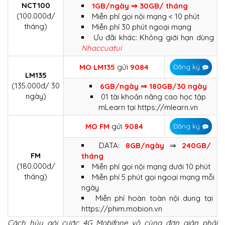
NCT100
1GB/ngày ⇒ 30GB/ tháng
(100.000đ/
Miễn phí gọi nội mạng < 10 phút
tháng)
Miễn phí 30 phút ngoại mạng
Ưu đãi khác: Không giới hạn dùng
Nhaccuatui
MO
LM135
gửi
9084
Đăng ký
LM135
(135.000đ/ 30
6GB/ngày ⇒ 180GB/30 ngày
ngày)
01 tài khoản nâng cao học tập
mLearn tại https://mlearn.vn
MO FM
gửi
9084
Đăng ký
DATA:
8GB/ngày
⇒
240GB/
FM
tháng
(180.000đ/
Miễn phí gọi nội mạng dưới 10 phút
tháng)
Miễn phí 5 phút gọi ngoại mạng mỗi
ngày
Miễn phí hoàn toàn nội dung tại
https://phim.mobion.vn
Cách hủy gói cước 4G Mobifone vô cùng đơn giản phải