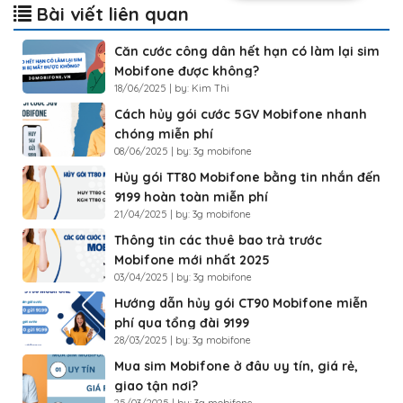
Bài viết liên quan
Căn cước công dân hết hạn có làm lại sim
Mobifone được không?
18/06/2025 | by: Kim Thi
Cách hủy gói cước 5GV Mobifone nhanh
chóng miễn phí
08/06/2025 | by: 3g mobifone
Hủy gói TT80 Mobifone bằng tin nhắn đến
9199 hoàn toàn miễn phí
21/04/2025 | by: 3g mobifone
Thông tin các thuê bao trả trước
Mobifone mới nhất 2025
03/04/2025 | by: 3g mobifone
Hướng dẫn hủy gói CT90 Mobifone miễn
phí qua tổng đài 9199
28/03/2025 | by: 3g mobifone
Mua sim Mobifone ở đâu uy tín, giá rẻ,
giao tận nơi?
25/03/2025 | by: 3g mobifone