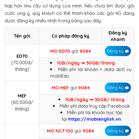
hợp hơn nhu cầu sử dụng của mình. Nếu chưa tìm được gói
cước ưng ý, quý khách có thể tham khảo các gói 4G đang
được đăng ký nhiều nhất trong bảng sau đây:
Đăng ký
Tên gói
Cú pháp đăng ký
nhanh
MO ED70
gửi
9084
Đăng ký
ED70
(70.000đ/
1GB/ngày ⇒ 30GB/tháng
tháng)
Miễn phí tài khoản + data dịch vụ
mobiEdu
MO MEF
gửi
9084
Đăng ký
MEF
1GB/ngày ⇒ 30GB/ tháng
(80.000đ/
Miễn phí data truy cập Facebook​
tháng)
Miễn phí tài khoản học tập
tại
https://mobienglish.vn
MO
NCT100
gửi
9084
Đăng ký