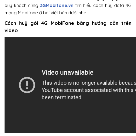
quý khách cùng
3GMobifone.vn
tìm hiểu cách hủy data 4G
mạng Mobifone ở bài viết bên dưới nhé.
Cách huỷ gói 4G MobiFone bằng hướng dẫn trên
video