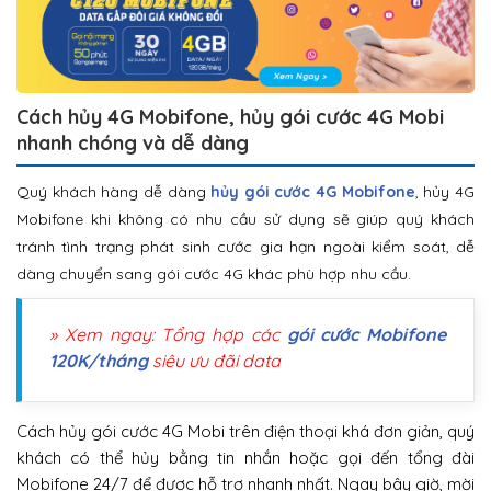
Cách hủy 4G Mobifone, hủy gói cước 4G Mobi
nhanh chóng và dễ dàng
Quý khách hàng dễ dàng
hủy gói cước 4G Mobifone
, hủy 4G
Mobifone khi không có nhu cầu sử dụng sẽ giúp quý khách
tránh tình trạng phát sinh cước gia hạn ngoài kiểm soát, dễ
dàng chuyển sang gói cước 4G khác phù hợp nhu cầu.
» Xem ngay: Tổng hợp các
gói cước Mobifone
120K/tháng
siêu ưu đãi data
Cách hủy gói cước 4G Mobi trên điện thoại khá đơn giản, quý
khách có thể hủy bằng tin nhắn hoặc gọi đến tổng đài
Mobifone 24/7 để được hỗ trợ nhanh nhất. Ngay bây giờ, mời