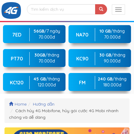
56GB
/7 ngày
10 GB
/tháng
7ED
NA70
70.000đ
70.000đ
30GB
/tháng
30 GB
/tháng
PT70
KC90
70.000đ
90.000đ
45 GB
/tháng
240 GB
/tháng
KC120
FM
120.000đ
180.000đ
Home
Hướng dẫn
Cách hủy 4G Mobifone, hủy gói cước 4G Mobi nhanh
chóng và dễ dàng