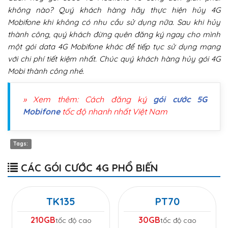
không nào? Quý khách hàng hãy thực hiện hủy 4G
Mobifone khi không có nhu cầu sử dụng nữa. Sau khi hủy
thành công, quý khách đừng quên đăng ký ngay cho mình
một gói data 4G Mobifone khác để tiếp tục sử dụng mạng
với chi phí tiết kiệm nhất. Chúc quý khách hàng hủy gói 4G
Mobi thành công nhé.
» Xem thêm: Cách đăng ký
gói cước 5G
Mobifone
tốc độ nhanh nhất Việt Nam
Tags:
CÁC GÓI CƯỚC 4G PHỔ BIẾN
TK135
PT70
210GB
30GB
tốc độ cao
tốc độ cao