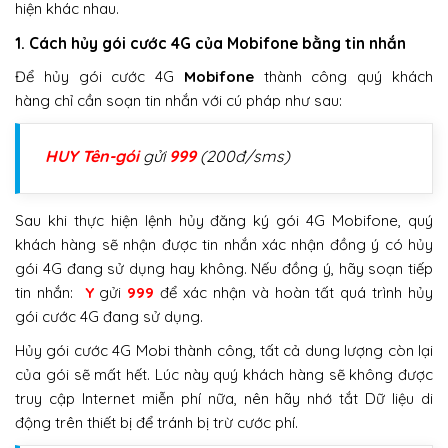
hiện khác nhau.
1. Cách hủy gói cước 4G của Mobifone bằng tin nhắn
Để hủy gói cước 4G
Mobifone
thành công quý khách
hàng chỉ cần soạn tin nhắn với cú pháp như sau:
HUY
Tên-gói
gửi
999
(200đ/sms)
Sau khi thực hiện lệnh hủy đăng ký gói 4G Mobifone, quý
khách hàng sẽ nhận được tin nhắn xác nhận đồng ý có hủy
gói 4G đang sử dụng hay không. Nếu đồng ý, hãy soạn tiếp
tin nhắn:
Y
gửi
999
để xác nhận và hoàn tất quá trình hủy
gói cước 4G đang sử dụng.
Hủy gói cước 4G Mobi thành công, tất cả dung lượng còn lại
của gói sẽ mất hết. Lúc này quý khách hàng sẽ không được
truy cập Internet miễn phí nữa, nên hãy nhớ tắt Dữ liệu di
động trên thiết bị để tránh bị trừ cước phí.