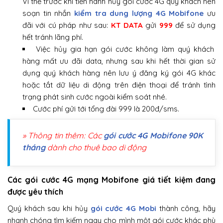
Vì thế trước khi tiến hành hủy gói cước 4G quý khách nên
soạn tin nhắn
kiểm tra dung lượng 4G Mobifone
ưu
đãi với cú pháp như sau:
KT DATA
gửi
999
để sử dụng
hết tránh lãng phí.
Việc hủy gia hạn gói cước không làm quý khách
hàng mất ưu đãi data, nhưng sau khi hết thời gian sử
dụng quý khách hàng nên lưu ý đăng ký gói 4G khác
hoặc tắt dữ liệu di động trên điện thoại để tránh tình
trạng phát sinh cước ngoài kiểm soát nhé.
Cước phí gửi tới tổng đài 999 là 200đ/sms.
» Thông tin thêm: Các
gói cước 4G Mobifone 90K
tháng
dành cho thuê bao di động
Các gói cước 4G mạng Mobifone giá tiết kiệm đang
được yêu thích
Quý khách sau khi hủy
gói cước 4G Mobi
thành công, hãy
nhanh chóng tìm kiếm ngay cho mình một gói cước khác phù