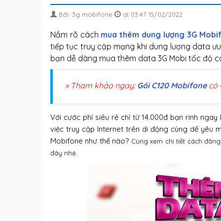
Bởi: 3g mobifone
at 03:47 15/02/2022
Nắm rõ cách
mua thêm dung lượng 3G Mobi
tiếp tục truy cập mạng khi dung lượng data ưu
bạn dễ dàng mua thêm data 3G Mobi tốc độ cao
» Tham khảo ngay:
Gói C120 Mobifone
có 
Với cước phí siêu rẻ chỉ từ 14.000đ bạn rinh nga
việc truy cập Internet trên di động cùng dế yêu
Mobifone như thế nào?
Cùng xem chi tiết cách đăn
đây nhé.