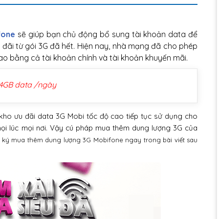
fone
sẽ giúp bạn chủ động bổ sung tài khoản data để
 đãi từ gói 3G đã hết. Hiện nay, nhà mạng đã cho phép
 bằng cả tài khoản chính và tài khoản khuyến mãi.
4GB data /ngày
y kho ưu đãi data 3G Mobi tốc độ cao tiếp tục sử dụng cho
 mọi lúc mọi nơi. Vậy cú pháp mua thêm dung lượng 3G của
g ký mua thêm dung lượng 3G Mobifone ngay trong bài viết sau