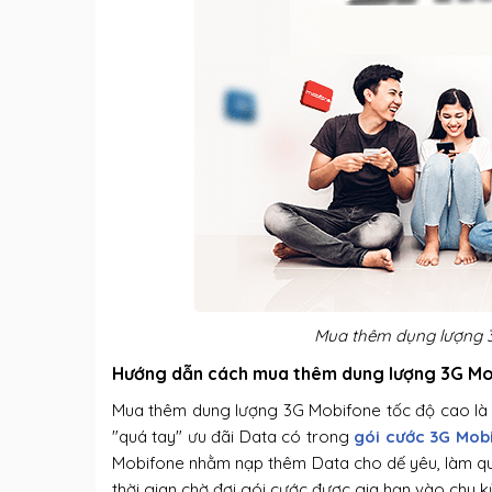
Mua thêm dụng lượng 3
Hướng dẫn cách mua thêm dung lượng 3G Mo
Mua thêm dung lượng 3G Mobifone tốc độ cao là g
"quá tay" ưu đãi Data có trong
gói cước 3G Mob
Mobifone nhằm nạp thêm Data cho dế yêu, làm quá
thời gian chờ đợi gói cước được gia hạn vào chu kỳ