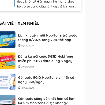
được không? Hiện nay, nhà mạng chưa
hỗ trợ sử dụng giấy tờ thay thế khi làm...
BÀI VIẾT XEM NHIỀU
Lịch khuyến mãi Mobifone trả trước
tháng 8/2025 tặng 20% thẻ nạp
01/08/2025
Đăng ký gói cước 5G3D Mobifone
miễn phí 24GB data dùng 3 ngày
24/06/2025
Gói cước 5G1D Mobifone chỉ 12k có
ngay 8GB/ngày
19/06/2025
Căn cước công dân hết hạn có làm
lại sim Mobifone được không?