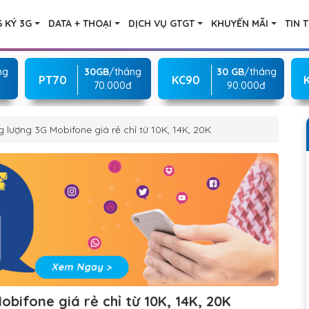
 KÝ 3G
DATA + THOẠI
DỊCH VỤ GTGT
KHUYẾN MÃI
TIN 
ng
30GB
/tháng
30 GB
/tháng
PT70
KC90
70.000đ
90.000đ
lượng 3G Mobifone giá rẻ chỉ từ 10K, 14K, 20K
ifone giá rẻ chỉ từ 10K, 14K, 20K