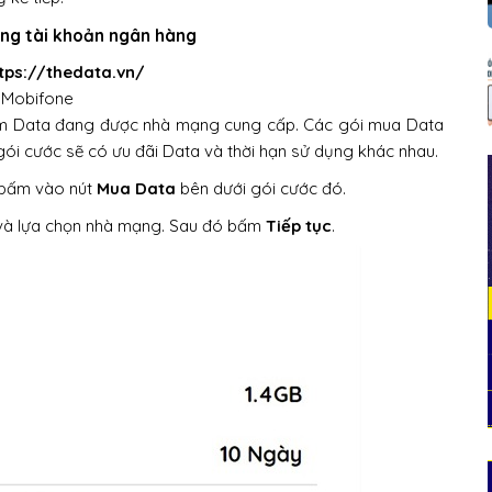
ng tài khoản ngân hàng
tps://thedata.vn/
 Mobifone
hêm Data đang được nhà mạng cung cấp. Các gói mua Data
 cước sẽ có ưu đãi Data và thời hạn sử dụng khác nhau.
 bấm vào nút
Mua Data
bên dưới gói cước đó.
 và lựa chọn nhà mạng. Sau đó bấm
Tiếp tục
.