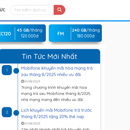
TỨC
45 GB
/tháng
240 GB
/tháng
KC120
FM
120.000đ
180.000đ
Tin Tức Mới Nhất
Mobifone khuyến mãi hòa mạng trả
1
sau tháng 8/2025 nhiều ưu đãi
01/08/2025
Trong chương trình khuyến mãi hòa
mạng trả sau Mobifone tháng 8/2025,
nhà mạng mang đến nhiều ưu đãi...
Lịch khuyến mãi Mobifone trả trước
2
tháng 8/2025 tặng 20% thẻ nạp
01/08/2025
Cập nhật nhanh nhất lịch khuyến mãi