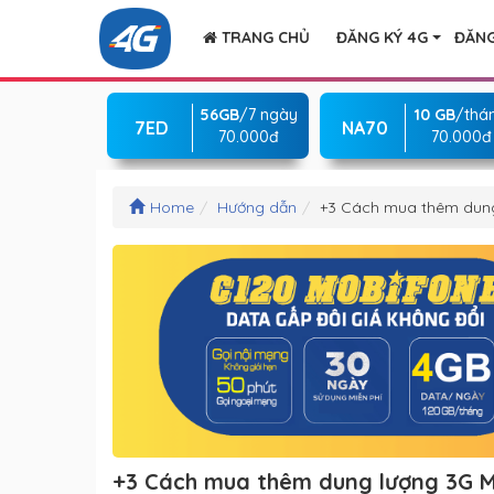
TRANG CHỦ
ĐĂNG KÝ 4G
ĐĂNG
56GB
/7 ngày
10 GB
/thá
7ED
NA70
70.000đ
70.000đ
Home
Hướng dẫn
+3 Cách mua thêm dung 
+3 Cách mua thêm dung lượng 3G Mob