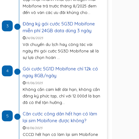
Mobifone trả trước tháng 8/2025 đem
đến vô vàn các ưu đãi khủng cho...
Đăng ký gói cước 5G3D Mobifone
3
miễn phí 24GB data dùng 3 ngày
24/06/2025
Với chuyến du lịch hay công tác vài
ngày thì gói cước 5G3D Mobifone sẽ là
sự lựa chọn hoàn ...
Gói cước 5G1D Mobifone chỉ 12k có
4
ngay 8GB/ngày
19/06/2025
Không cần cam kết dài hạn, không cần
đăng ký phức tạp, chỉ với 12.000đ là bạn
đã có thể tận hưởng...
Căn cước công dân hết hạn có làm
5
lại sim Mobifone được không?
18/06/2025
CCCD hết hạn có làm lại sim Mobifone