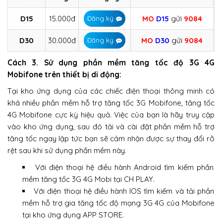
D15
15.000đ
MO
D15
gửi
9084
Đăng ký
D30
30.000đ
MO
D30
gửi
9084
Đăng ký
Cách 3. Sử dụng phần mềm tăng tốc độ 3G 4G
Mobifone trên thiết bị di động:
Tại kho ứng dụng của các chiếc điện thoại thông minh có
khá nhiều phần mềm hỗ trợ tăng tốc 3G Mobifone, tăng tốc
4G Mobifone cực kỳ hiệu quả. Việc của bạn là hãy truy cập
vào kho ứng dụng, sau đó tải và cài đặt phần mềm hỗ trợ
tăng tốc ngay lập tức bạn sẽ cảm nhận được sự thay đổi rõ
rệt sau khi sử dụng phần mềm này.
Với điện thoại hệ điều hành Android tìm kiếm phần
mềm tăng tốc 3G 4G Mobi tại CH PLAY.
Với điện thoại hệ điều hành IOS tìm kiếm và tải phần
mềm hỗ trợ gia tăng tốc độ mạng 3G 4G của Mobifone
tại kho ứng dụng APP STORE.