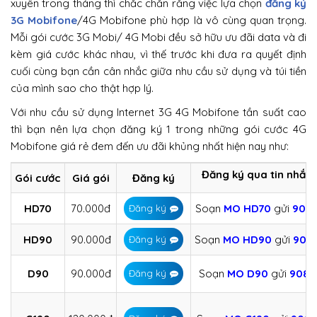
xuyên trong tháng thì chắc chắn rằng việc lựa chọn
đăng ký
3G Mobifone
/4G Mobifone phù hợp là vô cùng quan trọng.
Mỗi gói cước 3G Mobi/ 4G Mobi đều sở hữu ưu đãi data và đi
kèm giá cước khác nhau, vì thế trước khi đưa ra quyết định
cuối cùng bạn cần cân nhắc giữa nhu cầu sử dụng và túi tiền
của mình sao cho thật hợp lý.
Với nhu cầu sử dụng Internet 3G 4G Mobifone tần suất cao
thì bạn nên lựa chọn đăng ký 1 trong những gói cước 4G
Mobifone giá rẻ đem đến ưu đãi khủng nhất hiện nay như:
Đăng ký qua tin nhắn
Gói cước
Giá gói
Đăng ký
HD70
70.000đ
Soạn
MO
HD70
gửi
908
Đăng ký
HD90
90.000đ
Soạn
MO
HD90
gửi
908
Đăng ký
D90
90.000đ
Soạn
MO
D90
gửi
9084
Đăng ký