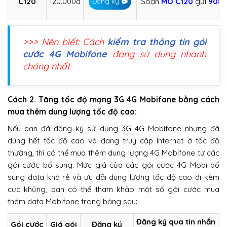
C120
120.000đ
Soạn
MO
C120
gửi
9084
Đăng ký
>>> Nên biết: Cách
kiểm tra thông tin gói
cước 4G Mobifone
đang sử dụng nhanh
chóng nhất
Cách 2. Tăng tốc độ mạng 3G 4G Mobifone bằng cách
mua thêm dung lượng tốc độ cao:
Nếu bạn đã đăng ký sử dụng 3G 4G Mobifone nhưng đã
dùng hết tốc độ cao và đang truy cập Internet ở tốc độ
thường, thì có thể mua thêm dung lượng 4G Mobifone từ các
gói cước bổ sung. Mức giá của các gói cước 4G Mobi bổ
sung data khá rẻ và ưu đãi dung lượng tốc độ cao đi kèm
cực khủng, bạn có thể tham khảo một số gói cước mua
thêm data Mobifone trong bảng sau:
Đăng ký qua tin nhắn
Gói cước
Giá gói
Đăng ký
D