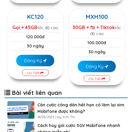
KC120
MXH100
Gọi + 45GB
30GB + fb + Tiktok
tốc độ cao
tốc
độ cao
120.000đ
100.000đ
30 ngày
30 ngày
Đăng Ký
Đăng Ký
Chi Tiết
Chi Tiết
Bài viết liên quan
Căn cước công dân hết hạn có làm lại sim
Mobifone được không?
18/06/2025 | by: Kim Thi
Cách hủy gói cước 5GV Mobifone nhanh