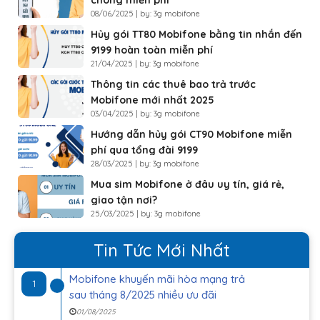
chóng miễn phí
08/06/2025 | by: 3g mobifone
Hủy gói TT80 Mobifone bằng tin nhắn đến
9199 hoàn toàn miễn phí
21/04/2025 | by: 3g mobifone
Thông tin các thuê bao trả trước
Mobifone mới nhất 2025
03/04/2025 | by: 3g mobifone
Hướng dẫn hủy gói CT90 Mobifone miễn
phí qua tổng đài 9199
28/03/2025 | by: 3g mobifone
Mua sim Mobifone ở đâu uy tín, giá rẻ,
giao tận nơi?
25/03/2025 | by: 3g mobifone
Tin Tức Mới Nhất
Mobifone khuyến mãi hòa mạng trả
1
sau tháng 8/2025 nhiều ưu đãi
01/08/2025