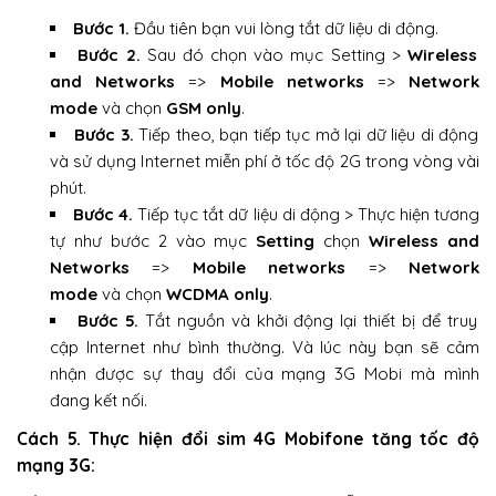
Bước 1.
Đầu tiên bạn vui lòng tắt dữ liệu di động.
Bước 2.
Sau đó chọn vào mục Setting >
Wireless
and Networks
=>
Mobile networks
=>
Network
mode
và chọn
GSM only
.
Bước 3.
Tiếp theo, bạn tiếp tục mở lại dữ liệu di động
và sử dụng Internet miễn phí ở tốc độ 2G trong vòng vài
phút.
Bước 4.
Tiếp tục tắt dữ liệu di động > Thực hiện tương
tự như bước 2 vào mục
Setting
chọn
Wireless and
Networks
=>
Mobile networks
=>
Network
mode
và chọn
WCDMA only
.
Bước 5.
Tắt nguồn và khởi động lại thiết bị để truy
cập Internet như bình thường. Và lúc này bạn sẽ cảm
nhận được sự thay đổi của mạng 3G Mobi mà mình
đang kết nối.
Cách 5. Thực hiện đổi sim 4G Mobifone tăng tốc độ
mạng 3G: