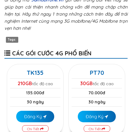
giúp bạn cải thiện nhanh chóng vấn đề mạng chập chờn
hiện tại. Hãy thử ngay 1 trong những cách trên đây để trải
nghiệm Internet cùng mạng 3G mobifone/4G Mobifone trọn
vẹn hơn nhé!
Tags:
CÁC GÓI CƯỚC 4G PHỔ BIẾN
TK135
PT70
210GB
30GB
tốc độ cao
tốc độ cao
135.000đ
70.000đ
30 ngày
30 ngày
Đăng Ký
Đăng Ký
Chi Tiết
Chi Tiết