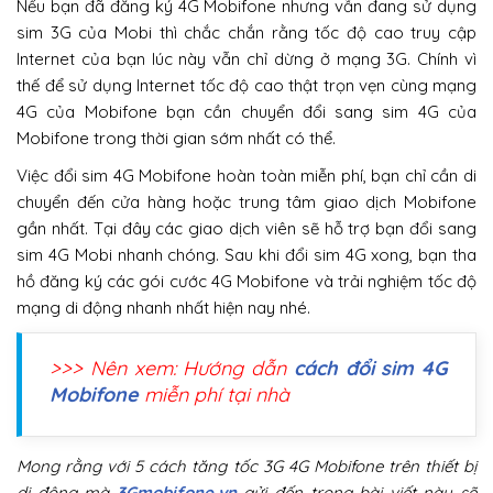
Nếu bạn đã đăng ký 4G Mobifone nhưng vẫn đang sử dụng
sim 3G của Mobi thì chắc chắn rằng tốc độ cao truy cập
Internet của bạn lúc này vẫn chỉ dừng ở mạng 3G. Chính vì
thế để sử dụng Internet tốc độ cao thật trọn vẹn cùng mạng
4G của Mobifone bạn cần chuyển đổi sang sim 4G của
Mobifone trong thời gian sớm nhất có thể.
Việc đổi sim 4G Mobifone hoàn toàn miễn phí, bạn chỉ cần di
chuyển đến cửa hàng hoặc trung tâm giao dịch Mobifone
gần nhất. Tại đây các giao dịch viên sẽ hỗ trợ bạn đổi sang
sim 4G Mobi nhanh chóng. Sau khi đổi sim 4G xong, bạn tha
hồ đăng ký các gói cước 4G Mobifone và trải nghiệm tốc độ
mạng di động nhanh nhất hiện nay nhé.
>>> Nên xem: Hướng dẫn
cách đổi sim 4G
Mobifone
miễn phí tại nhà
Mong rằng với 5 cách tăng tốc 3G 4G Mobifone trên thiết bị
di động mà
3Gmobifone.vn
gửi đến trong bài viết này sẽ