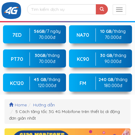
56GB
/7 ngày
10 GB
/tháng
7ED
NA70
70.000đ
70.000đ
30GB
/tháng
30 GB
/tháng
PT70
KC90
70.000đ
90.000đ
45 GB
/tháng
240 GB
/tháng
KC120
FM
120.000đ
180.000đ
Home
Hướng dẫn
5 Cách tăng tốc 3G 4G Mobifone trên thiết bị di động
đơn giản nhất