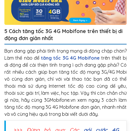
5 Cách tăng tốc 3G 4G Mobifone trên thiết bị di
động đơn giản nhất
Bạn đang gặp phải tình trạng mạng di động chập chờn?
Làm thế nào để
tăng tốc 3G 4G Mobifone
trên thiết bị
di động để cải thiện tình trạng ì ạch đang gặp phải? Có
rất nhiều cách giúp bạn tăng tốc độ mạng 3G/4G Mobi
vô cùng đơn giản, chỉ với vài thao tác bạn đã có thể
thoải mái sử dụng Internet tốc độ cao cùng dế yêu,
thoải sức giải trí, làm việc, học tập. Vậy thì còn chần chừ
gì nữa, hãy cùng 3GMobifone.vn xem ngay 3 cách làm
tăng tốc độ mạng 3G 4G Mobifone đơn giản, nhanh nhất
và vô cùng hiệu quả trong bài viết dưới đây.
>>> Đừng bỏ qua: Các
gói cước 4G