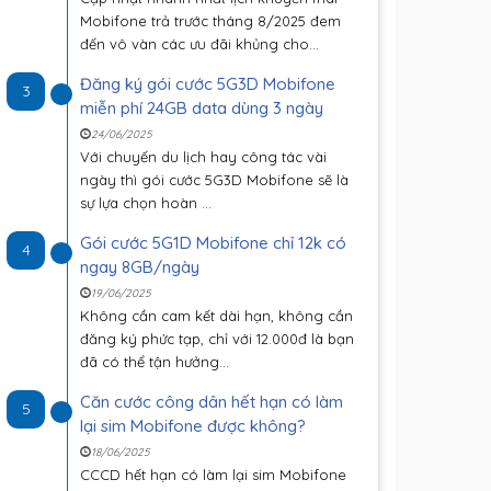
Mobifone trả trước tháng 8/2025 đem
đến vô vàn các ưu đãi khủng cho...
Đăng ký gói cước 5G3D Mobifone
3
miễn phí 24GB data dùng 3 ngày
24/06/2025
Với chuyến du lịch hay công tác vài
ngày thì gói cước 5G3D Mobifone sẽ là
sự lựa chọn hoàn ...
Gói cước 5G1D Mobifone chỉ 12k có
4
ngay 8GB/ngày
19/06/2025
Không cần cam kết dài hạn, không cần
đăng ký phức tạp, chỉ với 12.000đ là bạn
đã có thể tận hưởng...
Căn cước công dân hết hạn có làm
5
lại sim Mobifone được không?
18/06/2025
CCCD hết hạn có làm lại sim Mobifone