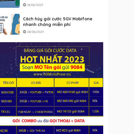
18/06/2025
Cách hủy gói cước 5GV Mobifone
nhanh chóng miễn phí
08/06/2025