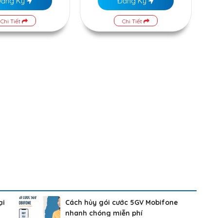
Đăng Ký
Đăng Ký
Chi Tiết
Chi Tiết
ại
Cách hủy gói cước 5GV Mobifone
nhanh chóng miễn phí