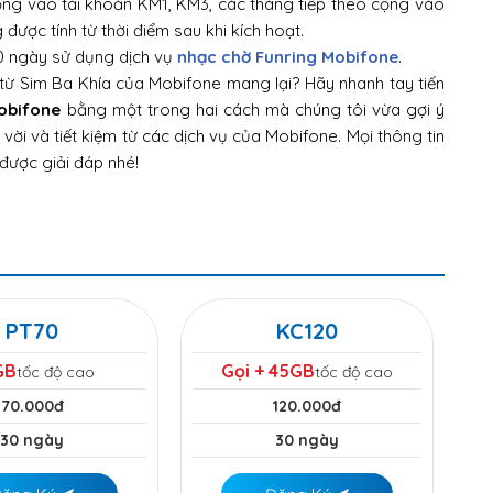
ng vào tài khoản KM1, KM3, các tháng tiếp theo cộng vào
được tính từ thời điểm sau khi kích hoạt.
90 ngày sử dụng dịch vụ
nhạc chờ Funring Mobifone
.
từ Sim Ba Khía của Mobifone mang lại? Hãy nhanh tay tiến
Mobifone
bằng một trong hai cách mà chúng tôi vừa gợi ý
vời và tiết kiệm từ các dịch vụ của Mobifone. Mọi thông tin
 được giải đáp nhé!
PT70
KC120
GB
Gọi + 45GB
tốc độ cao
tốc độ cao
70.000đ
120.000đ
30 ngày
30 ngày