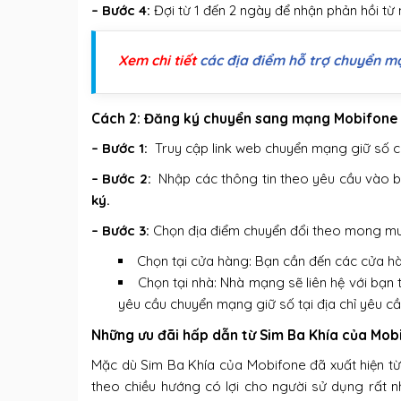
– Bước 4:
Đợi từ 1 đến 2 ngày để nhận phản hồi từ
Xem chi tiết
các địa điểm hỗ trợ chuyển 
Cách 2: Đăng ký chuyển sang mạng Mobifone 
– Bước 1:
Truy cập link web chuyển mạng giữ số
– Bước 2:
Nhập các thông tin theo yêu cầu vào b
ký.
– Bước 3:
Chọn địa điểm chuyển đổi theo mong muốn
Chọn tại cửa hàng: Bạn cần đến các cửa hà
Chọn tại nhà: Nhà mạng sẽ liên hệ với bạn t
yêu cầu chuyển mạng giữ số tại địa chỉ yêu cầ
Những ưu đãi hấp dẫn từ Sim Ba Khía của Mob
Mặc dù Sim Ba Khía của Mobifone đã xuất hiện t
theo chiều hướng có lợi cho người sử dụng rất nh