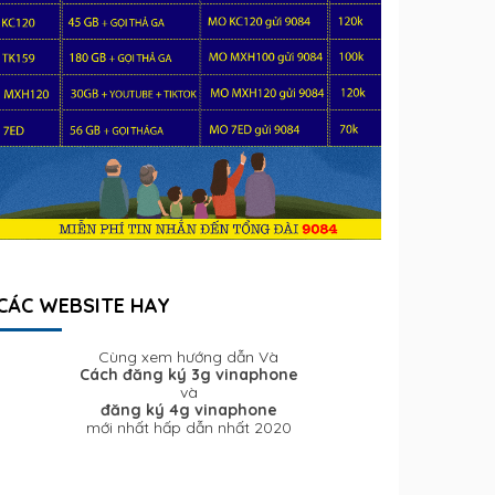
CÁC WEBSITE HAY
Cùng xem hướng dẫn Và
Cách đăng ký 3g vinaphone
và
đăng ký 4g vinaphone
mới nhất hấp dẫn nhất 2020