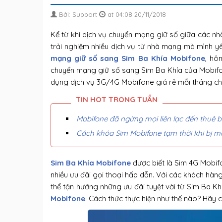
Bởi: Support
at 04:08 20/11/2018
Kể từ khi dịch vụ chuyển mạng giữ số giữa các nh
trải nghiệm nhiều dịch vụ từ nhà mạng mà mình y
mạng giữ số sang Sim Ba Khía Mobifone
, h
chuyển mạng giữ số sang Sim Ba Khía của Mobifon
dụng dịch vụ 3G/4G Mobifone giá rẻ mỗi tháng chỉ
Mobifone đã ngừng mọi liên lạc đến thuê b
Cách khóa Sim Mobifone tạm thời khi bị mấ
Sim Ba Khía Mobifone
được biết là Sim 4G Mobif
nhiều ưu đãi gọi thoại hấp dẫn. Với các khách hà
thể tận hưởng những ưu đãi tuyệt vời từ Sim Ba 
Mobifone
. Cách thức thực hiện như thế nào? Hãy 