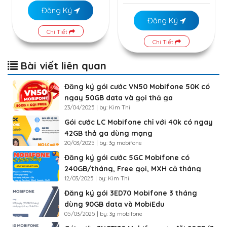
Đăng Ký
Đăng Ký
Chi Tiết
Chi Tiết
Bài viết liên quan
Đăng ký gói cước VN50 Mobifone 50K có
ngay 50GB data và gọi thả ga
23/04/2025 | by: Kim Thi
Gói cước LC Mobifone chỉ với 40k có ngay
42GB thả ga dùng mạng
20/03/2025 | by: 3g mobifone
Đăng ký gói cước 5GC Mobifone có
240GB/tháng, Free gọi, MXH cả tháng
12/03/2025 | by: Kim Thi
Đăng ký gói 3ED70 Mobifone 3 tháng
dùng 90GB data và MobiEdu
05/03/2025 | by: 3g mobifone