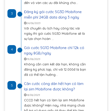
đến vô vàn các ưu đãi khủng cho...
Đăng ký gói cước 5G3D Mobifone
3
miễn phí 24GB data dùng 3 ngày
24/06/2025
Với chuyến du lịch hay công tác vài
ngày thì gói cước 5G3D Mobifone sẽ là
sự lựa chọn hoàn ...
Gói cước 5G1D Mobifone chỉ 12k có
4
ngay 8GB/ngày
19/06/2025
Không cần cam kết dài hạn, không cần
đăng ký phức tạp, chỉ với 12.000đ là bạn
đã có thể tận hưởng...
Căn cước công dân hết hạn có làm
5
lại sim Mobifone được không?
18/06/2025
CCCD hết hạn có làm lại sim Mobifone
được không? Hiện nay, nhà mạng chưa
hỗ trợ sử dụng giấy tờ thay thế khi làm...