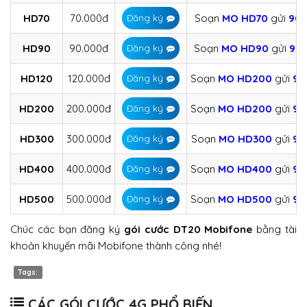
HD70
70.000đ
Soạn
MO
HD70
gửi
90
Đăng ký
HD90
90.000đ
Soạn
MO
HD90
gửi
90
Đăng ký
HD120
120.000đ
Soạn
MO
HD200
gửi
90
Đăng ký
HD200
200.000đ
Soạn
MO
HD200
gửi
90
Đăng ký
HD300
300.000đ
Soạn
MO
HD300
gửi
90
Đăng ký
HD400
400.000đ
Soạn
MO
HD400
gửi
90
Đăng ký
HD500
500.000đ
Soạn
MO
HD500
gửi
90
Đăng ký
Chúc các bạn đăng ký
gói cước DT20 Mobifone
bằng tài
khoản khuyến mãi Mobifone thành công nhé!
Tags:
CÁC GÓI CƯỚC 4G PHỔ BIẾN