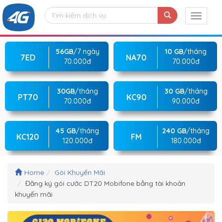
56GB
/7 ngày
10 GB
/tháng
7ED
NA70
70.000đ
70.000đ
30GB
/tháng
30 GB
/tháng
PT70
KC90
70.000đ
90.000đ
45 GB
/tháng
240 GB
/tháng
KC120
FM
120.000đ
180.000đ
Home
Gói Khuyến Mãi
Đăng ký gói cước DT20 Mobifone bằng tài khoản
khuyến mãi