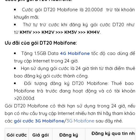
Cước gói DT20 Mobifone là 20.000đ trừ tài khoản
khuyến mãi.
Thứ tự trừ cước khi đăng ký gói cước DT20 như
từ
KM1V >>> KM2V >>> KM3V >>> KM4V
.
Ưu đãi của gói DT20 Mobifone:
Tặng 1.5GB Data
4G Mobifone
tốc độ cao dùng để
truy cập Internet trong 24 giờ.
Hạn sử dụng gói cước là 24 giờ tính từ thời điểm thuê
bao đăng ký gói cước thành công.
Đối tượng đăng ký DT20 Mobifone: Thuê bao
Mobifone trả trước đang hoạt động và có tài khoản
>20.000đ.
Gói DT20 Mobifone có thời hạn sử dụng trong 24 giờ, nếu
bạn có nhu cầu truy cập Internet nhiều hơn thì hãy tham khảo
các
gói cước 3G Mobifone
/
3G Mobifone
sau đây nhé.
Đăng ký qua tin nhắ
Gói cước
Giá gói
Đăng ký