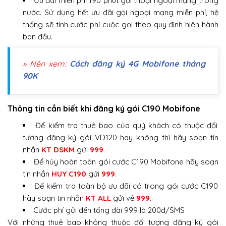
Ưu đãi miễn phí 190 phút gọi thoại ngoại mạng trong
nước. Sử dụng hết ưu đãi gọi ngoại mạng miễn phí, hệ
thống sẽ tính cước phí cuộc gọi theo quy định hiên hành
ban đầu.
» Nên xem:
Cách đăng ký 4G Mobifone tháng
90K
Thông tin cần biết khi đăng ký gói C190 Mobifone
Để kiểm tra thuê bao của quý khách có thuộc đối
tượng đăng ký gói VD120 hay không thì hãy soạn tin
nhắn
KT DSKM
gửi
999
Để hủy hoàn toàn gói cước C190 Mobifone hãy soạn
tin nhắn
HUY C190
gửi
999
.
Để kiểm tra toàn bộ ưu đãi có trong gói cước C190
hãy soạn tin nhắn
KT ALL
gửi về
999
.
Cước phí gửi đến tổng đài 999 là 200đ/SMS
Với những thuê bao không thuộc đối tượng đăng ký gói