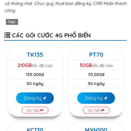
cả tháng nhé. Chúc quý thuê bao đăng ký C190 Mobi thành
công.
Tags:
CÁC GÓI CƯỚC 4G PHỔ BIẾN
TK135
PT70
210GB
30GB
tốc độ cao
tốc độ cao
135.000đ
70.000đ
30 ngày
30 ngày
Đăng Ký
Đăng Ký
Chi Tiết
Chi Tiết
KC120
MXH100