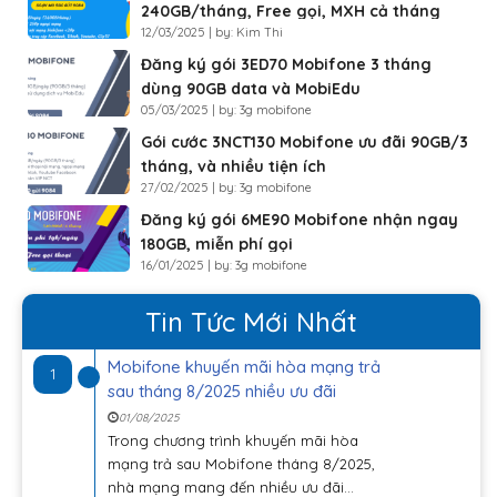
240GB/tháng, Free gọi, MXH cả tháng
12/03/2025 | by: Kim Thi
Đăng ký gói 3ED70 Mobifone 3 tháng
dùng 90GB data và MobiEdu
05/03/2025 | by: 3g mobifone
Gói cước 3NCT130 Mobifone ưu đãi 90GB/3
tháng, và nhiều tiện ích
27/02/2025 | by: 3g mobifone
Đăng ký gói 6ME90 Mobifone nhận ngay
180GB, miễn phí gọi
16/01/2025 | by: 3g mobifone
Tin Tức Mới Nhất
Mobifone khuyến mãi hòa mạng trả
1
sau tháng 8/2025 nhiều ưu đãi
01/08/2025
Trong chương trình khuyến mãi hòa
mạng trả sau Mobifone tháng 8/2025,
nhà mạng mang đến nhiều ưu đãi...