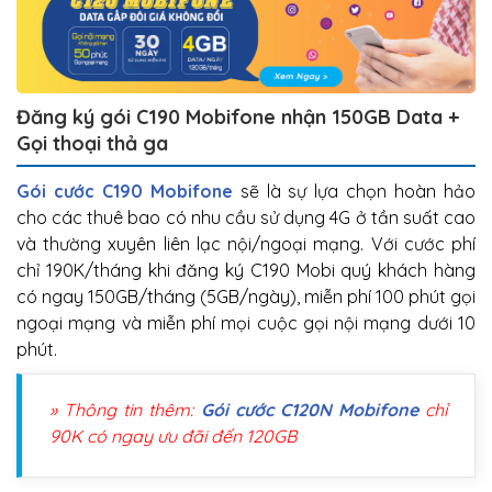
Đăng ký gói C190 Mobifone nhận 150GB Data +
Gọi thoại thả ga
Gói cước C190 Mobifone
sẽ là sự lựa chọn hoàn hảo
cho các thuê bao có nhu cầu sử dụng 4G ở tần suất cao
và thường xuyên liên lạc nội/ngoại mạng. Với cước phí
chỉ 190K/tháng khi đăng ký C190 Mobi quý khách hàng
có ngay 150GB/tháng (5GB/ngày), miễn phí 100 phút gọi
ngoại mạng và miễn phí mọi cuộc gọi nội mạng dưới 10
phút.
» Thông tin thêm:
Gói cước C120N Mobifone
chỉ
90K có ngay ưu đãi đến 120GB