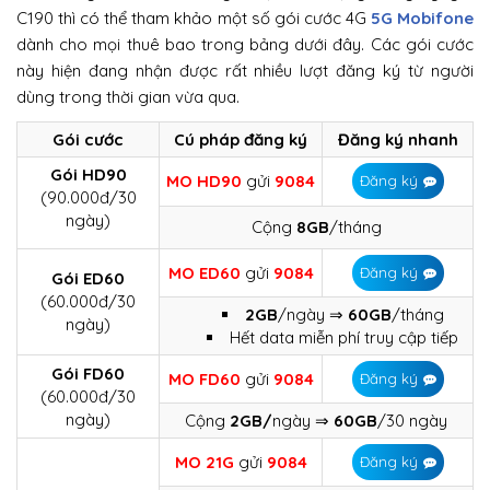
C190 thì có thể tham khảo một số gói cước 4G
5G Mobifone
dành cho mọi thuê bao trong bảng dưới đây. Các gói cước
này hiện đang nhận được rất nhiều lượt đăng ký từ người
dùng trong thời gian vừa qua.
Gói cước
Cú pháp đăng ký
Đăng ký nhanh
Gói HD90
MO HD90
gửi
9084
Đăng ký
(90.000đ/30
ngày)
Cộng
8GB
/tháng
MO ED60
gửi
9084
Đăng ký
Gói ED60
(60.000đ/30
2GB
/ngày ⇒
60GB
/tháng
ngày)
Hết data miễn phí truy cập tiếp
Gói FD60
MO FD60
gửi
9084
Đăng ký
(60.000đ/30
ngày)
Cộng
2GB/
ngày ⇒
60GB
/30 ngày
MO 21G
gửi
9084
Đăng ký