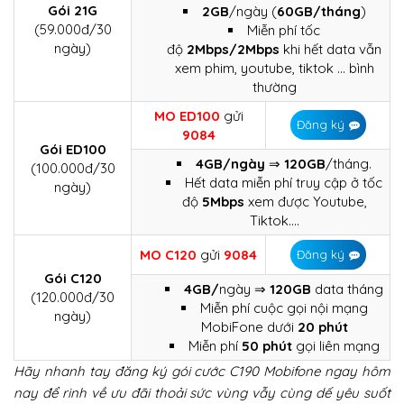
Gói 21G
2GB
/ngày (
60GB/tháng
)
(59.000đ/30
Miễn phí tốc
ngày)
độ
2Mbps/2Mbps
khi hết data vẫn
xem phim, youtube, tiktok … bình
thường
MO ED100
gửi
Đăng ký
9084
Gói ED100
4GB/ngày
⇒
120GB
/tháng.
(100.000đ/30
Hết data miễn phí truy cập ở tốc
ngày)
độ
5Mbps
xem được Youtube,
Tiktok….
MO C120
gửi
9084
Đăng ký
Gói C120
4GB/
ngày ⇒
120GB
data tháng
(120.000đ/30
Miễn phí cuộc gọi nội mạng
ngày)
MobiFone dưới
20 phút
Miễn phí
50 phút
gọi liên mạng
Hãy nhanh tay đăng ký gói cước C190 Mobifone ngay hôm
nay để rinh về ưu đãi thoải sức vùng vẫy cùng dế yêu suốt