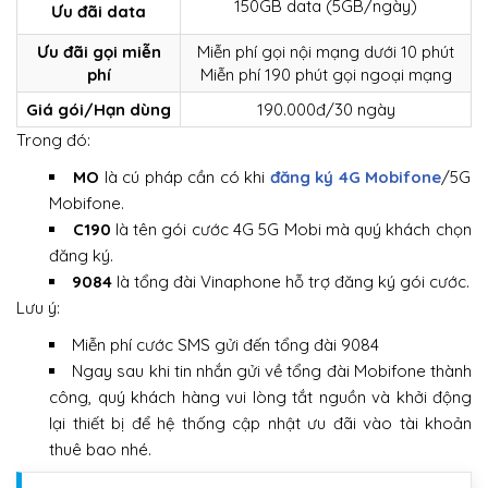
150GB data (5GB/ngày)
Ưu đãi data
Ưu đãi gọi miễn
Miễn phí gọi nội mạng dưới 10 phút
phí
Miễn phí 190 phút gọi ngoại mạng
Giá gói/Hạn dùng
190.000đ/30 ngày
Trong đó:
MO
là cú pháp cần có khi
đăng ký 4G Mobifone
/5G
Mobifone.
C190
là tên gói cước 4G 5G Mobi mà quý khách chọn
đăng ký.
9084
là tổng đài Vinaphone hỗ trợ đăng ký gói cước.
Lưu ý:
Miễn phí cước SMS gửi đến tổng đài 9084
Ngay sau khi tin nhắn gửi về tổng đài Mobifone thành
công, quý khách hàng vui lòng tắt nguồn và khởi động
lại thiết bị để hệ thống cập nhật ưu đãi vào tài khoản
thuê bao nhé.