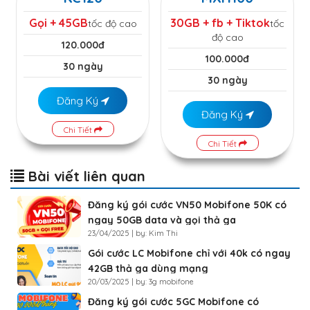
Gọi + 45GB
30GB + fb + Tiktok
tốc độ cao
tốc
độ cao
120.000đ
100.000đ
30 ngày
30 ngày
Đăng Ký
Đăng Ký
Chi Tiết
Chi Tiết
Bài viết liên quan
Đăng ký gói cước VN50 Mobifone 50K có
ngay 50GB data và gọi thả ga
23/04/2025 | by: Kim Thi
Gói cước LC Mobifone chỉ với 40k có ngay
42GB thả ga dùng mạng
20/03/2025 | by: 3g mobifone
Đăng ký gói cước 5GC Mobifone có