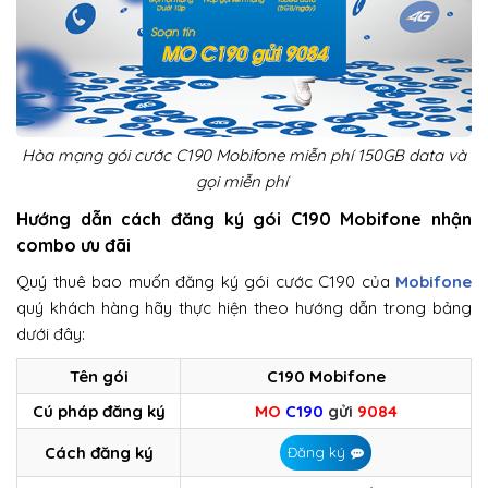
Hòa mạng gói cước C190 Mobifone miễn phí 150GB data và
gọi miễn phí
Hướng dẫn cách đăng ký gói C190 Mobifone nhận
combo ưu đãi
Quý thuê bao muốn đăng ký gói cước C190 của
Mobifone
quý khách hàng hãy thực hiện theo hướng dẫn trong bảng
dưới đây:
Tên gói
C190 Mobifone
Cú pháp đăng ký
MO
C190
gửi
9084
Cách đăng ký
Đăng ký