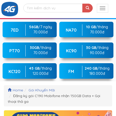
56GB
/7 ngày
10 GB
/tháng
7ED
NA70
70.000đ
70.000đ
30GB
/tháng
30 GB
/tháng
PT70
KC90
70.000đ
90.000đ
45 GB
/tháng
240 GB
/tháng
KC120
FM
120.000đ
180.000đ
Home
Gói Khuyến Mãi
Đăng ký gói C190 Mobifone nhận 150GB Data + Gọi
thoại thả ga