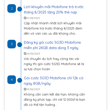
Lịch khuyến mãi Mobifone trả trước
2
tháng 8/2025 tặng 20% thẻ nạp
01/08/2025
Cập nhật nhanh nhất lịch khuyến mãi
Mobifone trả trước tháng 8/2025 đem
đến vô vàn các ưu đãi khủng cho...
Đăng ký gói cước 5G3D Mobifone
3
miễn phí 24GB data dùng 3 ngày
24/06/2025
Với chuyến du lịch hay công tác vài
ngày thì gói cước 5G3D Mobifone sẽ là
sự lựa chọn hoàn ...
Gói cước 5G1D Mobifone chỉ 12k có
4
ngay 8GB/ngày
19/06/2025
Không cần cam kết dài hạn, không cần
đăng ký phức tạp, chỉ với 12.000đ là bạn
đã có thể tận hưởng...