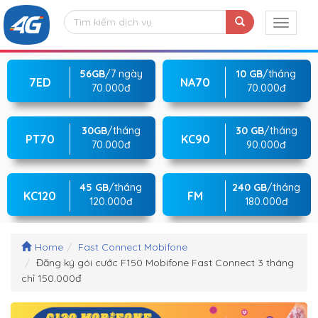
56GB
/7 ngày
10 GB
/tháng
7ED
NA70
70.000đ
70.000đ
30GB
/tháng
30 GB
/tháng
PT70
KC90
70.000đ
90.000đ
45 GB
/tháng
240 GB
/tháng
KC120
FM
120.000đ
180.000đ
Home
Fast Connect Mobifone
Đăng ký gói cước F150 Mobifone Fast Connect 3 tháng
chỉ 150.000đ