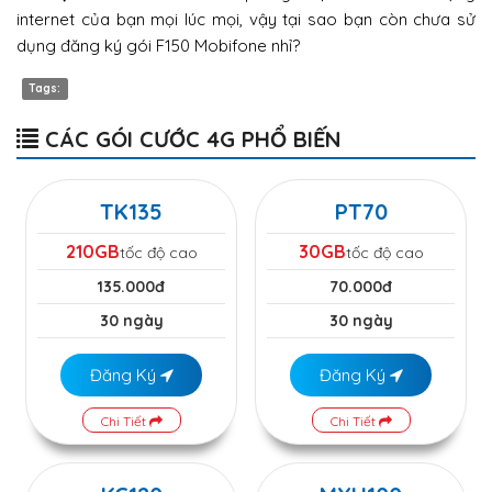
internet của bạn mọi lúc mọi, vậy tại sao bạn còn chưa sử
dụng đăng ký gói F150 Mobifone nhỉ?
Tags:
CÁC GÓI CƯỚC 4G PHỔ BIẾN
TK135
PT70
210GB
30GB
tốc độ cao
tốc độ cao
135.000đ
70.000đ
30 ngày
30 ngày
Đăng Ký
Đăng Ký
Chi Tiết
Chi Tiết