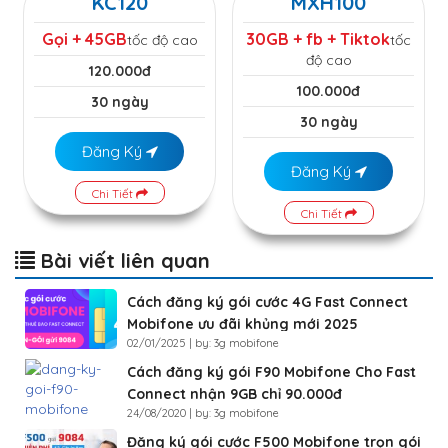
KC120
MXH100
Gọi + 45GB
30GB + fb + Tiktok
tốc độ cao
tốc
độ cao
120.000đ
100.000đ
30 ngày
30 ngày
Đăng Ký
Đăng Ký
Chi Tiết
Chi Tiết
Bài viết liên quan
Cách đăng ký gói cước 4G Fast Connect
Mobifone ưu đãi khủng mới 2025
02/01/2025 | by: 3g mobifone
Cách đăng ký gói F90 Mobifone Cho Fast
Connect nhận 9GB chỉ 90.000đ
24/08/2020 | by: 3g mobifone
Đăng ký gói cước F500 Mobifone trọn gói