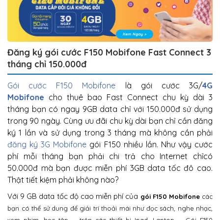
Đăng ký gói cước F150 Mobifone Fast Connect 3
tháng chỉ 150.000đ
Gói cước F150 Mobifone
là gói cước 3G/
4G
Mobifone
cho thuê bao Fast Connect chu kỳ dài 3
tháng bạn có ngay 9GB data chỉ với 150.000đ sử dụng
trong 90 ngày. Cùng ưu đãi chu kỳ dài bạn chỉ cần đăng
ký 1 lần và sử dụng trong 3 tháng mà không cần phải
đăng ký 3G Mobifone
gói F150 nhiều lần. Như vậy cước
phí mỗi tháng bạn phải chi trả cho Internet chỉcó
50.000đ mà bạn được miễn phí 3GB data tốc đô cao.
Thật tiết kiệm phải không nào?
Với 9 GB data tốc độ cao miễn phí của
gói F150 Mobifone
các
bạn có thể sử dung để giải trí thoải mái như đọc sách, nghe nhạc,