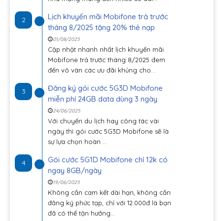
Lịch khuyến mãi Mobifone trả trước
2
tháng 8/2025 tặng 20% thẻ nạp
01/08/2025
Cập nhật nhanh nhất lịch khuyến mãi
Mobifone trả trước tháng 8/2025 đem
đến vô vàn các ưu đãi khủng cho...
Đăng ký gói cước 5G3D Mobifone
3
miễn phí 24GB data dùng 3 ngày
24/06/2025
Với chuyến du lịch hay công tác vài
ngày thì gói cước 5G3D Mobifone sẽ là
sự lựa chọn hoàn ...
Gói cước 5G1D Mobifone chỉ 12k có
4
ngay 8GB/ngày
19/06/2025
Không cần cam kết dài hạn, không cần
đăng ký phức tạp, chỉ với 12.000đ là bạn
đã có thể tận hưởng...