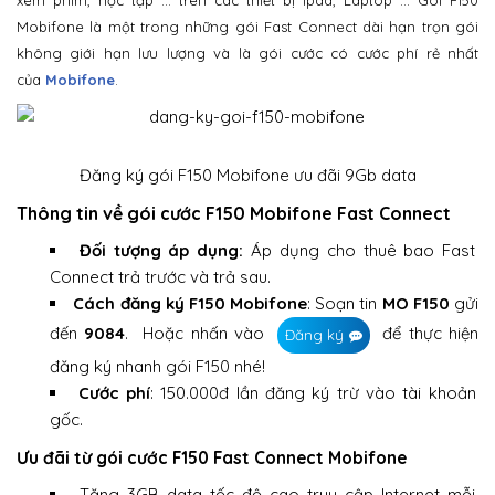
xem phim, học tập … trên các thiết bị Ipad, Laptop … Gói F150
Mobifone là một trong những gói Fast Connect dài hạn trọn gói
không giới hạn lưu lượng và là gói cước có cước phí rẻ nhất
của
Mobifone
.
Đăng ký gói F150 Mobifone ưu đãi 9Gb data
Thông tin về gói cước F150 Mobifone Fast Connect
Đối tượng áp dụng:
Áp dụng cho thuê bao Fast
Connect trả trước và trả sau.
Cách đăng ký F150 Mobifone
: Soạn tin
MO F150
gửi
đến
9084
. Hoặc nhấn vào
để thực hiện
Đăng ký
đăng ký nhanh gói F150 nhé!
Cước phí
: 150.000đ lần đăng ký trừ vào tài khoản
gốc.
Ưu đãi từ gói cước F150 Fast Connect Mobifone
Tặng 3GB data tốc độ cao truy cập Internet mỗi