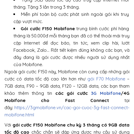
tháng. Tặng 3 lần trong 3 tháng.
Miễn phí toàn bộ cước phát sinh ngoài gói khi truy
cập vượt mức.
Gói cước F150 Mobifone
trung bình cước phí hàng
tháng là 50.000đ mỗi tháng bạn đã có thể thoải mái truy
cập Internet để đọc báo, tin tức, xem clip hài, lướt
Facebook, Zalo… Rất tiết kiệm đúng không các bạn, và
đây đang là gói cước được nhiều người sử dụng nhất
của Mobifone.
Ngoài gói cước F150 này, Mobifone còn cung cấp những gói
cước có data tốc độ cao lớn hơn như
gói F70 Mobifone
–
7GB data, F90 – 9GB data, F120 – 12GB data, các bạn tham
khảo thêm thông tin
các gói cước
3G Mobifone
/4G
Mobifone cho Fast Connect
tại
đây:
https://3gmobifone.vn/cac-goi-cuoc-3g-fast-connect-
mobifone.html
Với
gói cước F150 Mobifone chu kỳ 3 tháng có 9GB data
tốc độ cao
chắc chắn sẽ đáp ứng được nhu cầu sử dụng