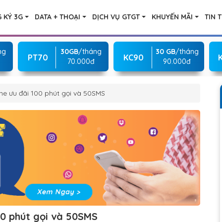
 KÝ 3G
DATA + THOẠI
DỊCH VỤ GTGT
KHUYẾN MÃI
TIN 
ng
30GB
/tháng
30 GB
/tháng
PT70
KC90
70.000đ
90.000đ
ne ưu đãi 100 phút gọi và 50SMS
00 phút gọi và 50SMS