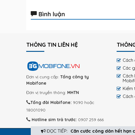
Bình luận
THÔNG TIN LIÊN HỆ
THÔNG
Cách 
Các g
Cách 
Đơn vị cung cấp:
Tổng công ty
Mobi
Mobifone
Kiểm 
Đơn vị truyền thông:
MHTN
Cách 
Tổng đài Mobifone:
9090 hoặc
18001090
Hotline sim trả trước:
0907 259 666
ĐỌC TIẾP:
Căn cước công dân hết hạn c