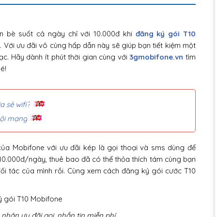
n bè suốt cả ngày chỉ với 10.000đ khi
đăng ký gói T10
 Với ưu đãi vô cùng hấp dẫn này sẽ giúp bạn tiết kiệm một
lạc. Hãy dành ít phút thời gian cùng với
3gmobifone.vn
tìm
é!
 sẻ wifi?
nội mạng
ủa Mobifone với ưu đãi kép là gọi thoại và sms dùng để
hỉ 10.000đ/ngày, thuê bao đã có thể thỏa thích tám cùng bạn
 đối tác của mình rồi. Cùng xem cách đăng ký gói cước T10
nhận ưu đãi gọi, nhắn tin miễn phí