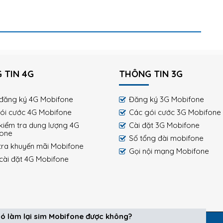
 TIN 4G
THÔNG TIN 3G
đăng ký 4G Mobifone
Đăng ký 3G Mobifone
ói cước 4G Mobifone
Các gói cước 3G Mobifone
kiểm tra dung lượng 4G
Cài đặt 3G Mobifone
fone
Số tổng đài mobifone
tra khuyến mãi Mobifone
Gọi nội mạng Mobifone
cài đặt 4G Mobifone
ó làm lại sim Mobifone được không?