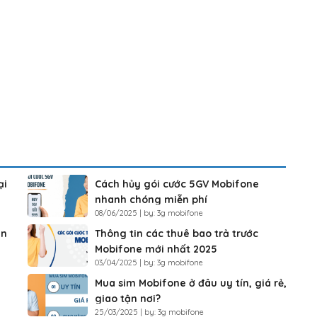
ại
Cách hủy gói cước 5GV Mobifone
nhanh chóng miễn phí
08/06/2025 | by: 3g mobifone
ắn
Thông tin các thuê bao trả trước
Mobifone mới nhất 2025
03/04/2025 | by: 3g mobifone
Mua sim Mobifone ở đâu uy tín, giá rẻ,
giao tận nơi?
25/03/2025 | by: 3g mobifone