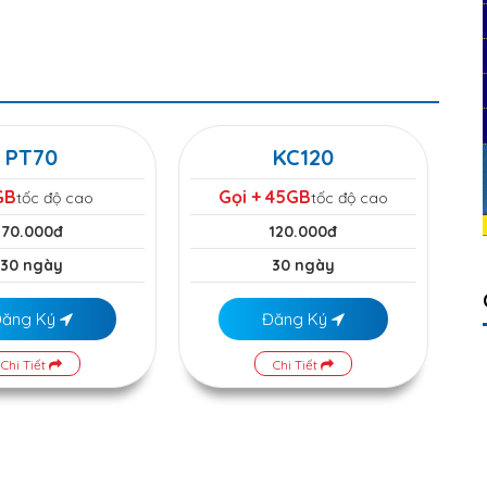
PT70
KC120
GB
Gọi + 45GB
tốc độ cao
tốc độ cao
70.000đ
120.000đ
30 ngày
30 ngày
Đăng Ký
Đăng Ký
Chi Tiết
Chi Tiết