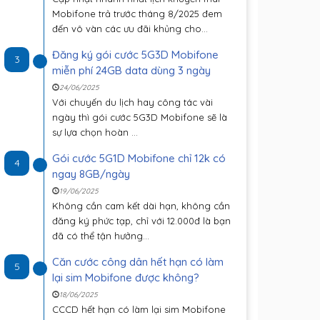
Mobifone trả trước tháng 8/2025 đem
đến vô vàn các ưu đãi khủng cho...
Đăng ký gói cước 5G3D Mobifone
3
miễn phí 24GB data dùng 3 ngày
24/06/2025
Với chuyến du lịch hay công tác vài
ngày thì gói cước 5G3D Mobifone sẽ là
sự lựa chọn hoàn ...
Gói cước 5G1D Mobifone chỉ 12k có
4
ngay 8GB/ngày
19/06/2025
Không cần cam kết dài hạn, không cần
đăng ký phức tạp, chỉ với 12.000đ là bạn
đã có thể tận hưởng...
Căn cước công dân hết hạn có làm
5
lại sim Mobifone được không?
18/06/2025
CCCD hết hạn có làm lại sim Mobifone