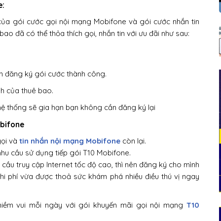
e:
của gói cước gọi nội mạng Mobifone và gói cước nhắn tin
ao đã có thể thỏa thích gọi, nhắn tin với ưu đãi như sau:
ểm đăng ký gói cước thành công.
nh của thuê bao.
hệ thống sẽ gia hạn bạn không cần đăng ký lại
obifone
gọi và
tin nhắn nội mạng Mobifone
còn lại.
hu cầu sử dụng tiếp gói T10 Mobifone.
 cầu truy cập Internet tốc độ cao, thì nên đăng ký cho mình
chi phí vừa được thoả sức khám phá nhiều điều thú vị ngay
niềm vui mỗi ngày với gói khuyến mãi gọi nội mạng
T10