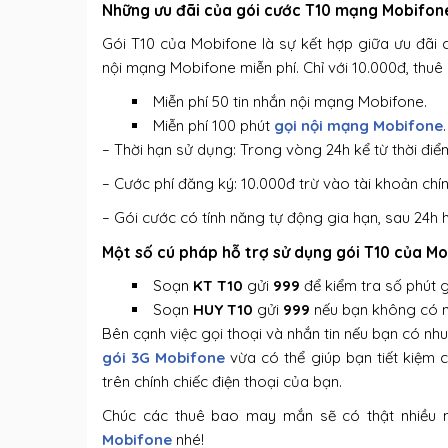
Những ưu đãi của gói cước T10 mạng Mobifon
Gói T10 của Mobifone là sự kết hợp giữa ưu đãi 
nội mạng Mobifone miễn phí. Chỉ với 10.000đ, thuê b
Miễn phí 50 tin nhắn nội mạng Mobifone.
Miễn phí 100 phút
gọi nội mạng Mobifone
.
– Thời hạn sử dụng: Trong vòng 24h kể từ thời đi
– Cước phí đăng ký: 10.000đ trừ vào tài khoản chí
– Gói cước có tính năng tự động gia hạn, sau 24h 
Một số cú pháp hỗ trợ sử dụng gói T10 của M
Soạn
KT T10
gửi
999
để kiểm tra số phút 
Soạn
HUY T10
gửi
999
nếu bạn không có n
Bên cạnh việc gọi thoại và nhắn tin nếu bạn có nhu
gói 3G Mobifone
vừa có thể giúp bạn tiết kiệm 
trên chính chiếc điện thoại của bạn.
Chúc các thuê bao may mắn sẽ có thật nhiều 
Mobifone
nhé!