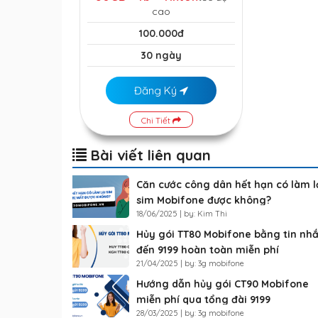
cao
100.000đ
30 ngày
Đăng Ký
Chi Tiết
Bài viết liên quan
Căn cước công dân hết hạn có làm l
sim Mobifone được không?
18/06/2025 | by: Kim Thi
Hủy gói TT80 Mobifone bằng tin nh
đến 9199 hoàn toàn miễn phí
21/04/2025 | by: 3g mobifone
Hướng dẫn hủy gói CT90 Mobifone
miễn phí qua tổng đài 9199
28/03/2025 | by: 3g mobifone