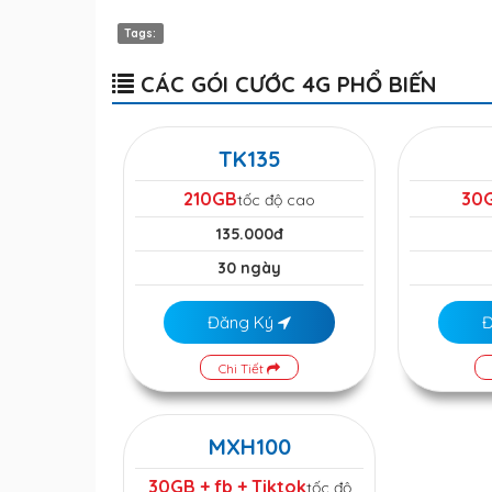
Tags:
CÁC GÓI CƯỚC 4G PHỔ BIẾN
TK135
210GB
30
tốc độ cao
135.000đ
30 ngày
Đăng Ký
Chi Tiết
MXH100
30GB + fb + Tiktok
tốc độ