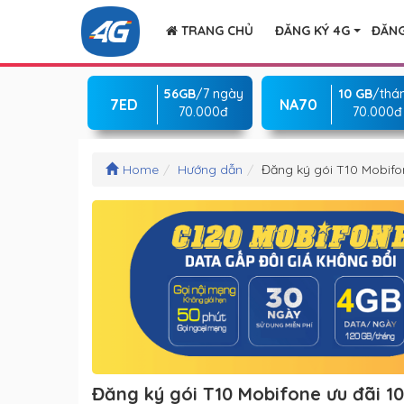
TRANG CHỦ
ĐĂNG KÝ 4G
ĐĂNG
56GB
/7 ngày
10 GB
/thá
7ED
NA70
70.000đ
70.000đ
Home
Hướng dẫn
Đăng ký gói T10 Mobifo
Đăng ký gói T10 Mobifone ưu đãi 1