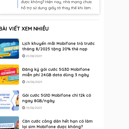
được không? Hiện nay, nhà mạng chưa
hỗ trợ sử dụng giấy tờ thay thế khi làm...
BÀI VIẾT XEM NHIỀU
Lịch khuyến mãi Mobifone trả trước
tháng 8/2025 tặng 20% thẻ nạp
01/08/2025
Đăng ký gói cước 5G3D Mobifone
miễn phí 24GB data dùng 3 ngày
24/06/2025
Gói cước 5G1D Mobifone chỉ 12k có
ngay 8GB/ngày
19/06/2025
Căn cước công dân hết hạn có làm
lại sim Mobifone được không?