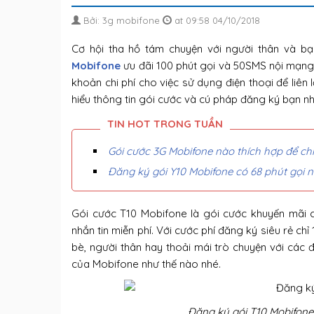
Bởi: 3g mobifone
at 09:58 04/10/2018
Cơ hội tha hồ tám chuyện với người thân và bạ
Mobifone
ưu đãi 100 phút gọi và 50SMS nội mạng.
khoản chi phí cho việc sử dụng điện thoại để liên 
hiểu thông tin gói cước và cú pháp đăng ký bạn nh
Gói cước 3G Mobifone nào thích hợp để chia
Đăng ký gói Y10 Mobifone có 68 phút gọi 
Gói cước T10 Mobifone là gói cước khuyến mãi c
nhắn tin miễn phí. Với cước phí đăng ký siêu rẻ c
bè, người thân hay thoải mái trò chuyện với các
của Mobifone như thế nào nhé.
Đăng ký gói T10 Mobifone 