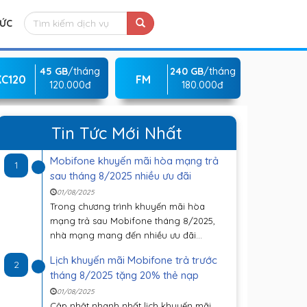
TỨC
45 GB
/tháng
240 GB
/tháng
KC120
FM
120.000đ
180.000đ
Tin Tức Mới Nhất
Mobifone khuyến mãi hòa mạng trả
1
sau tháng 8/2025 nhiều ưu đãi
01/08/2025
Trong chương trình khuyến mãi hòa
mạng trả sau Mobifone tháng 8/2025,
nhà mạng mang đến nhiều ưu đãi...
Lịch khuyến mãi Mobifone trả trước
2
tháng 8/2025 tặng 20% thẻ nạp
01/08/2025
Cập nhật nhanh nhất lịch khuyến mãi