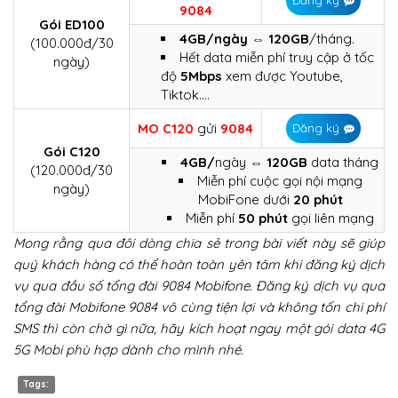
Đăng ký
9084
Gói ED100
4GB/ngày
⇔​
120GB
/tháng.
(100.000đ/30
Hết data miễn phí truy cập ở tốc
ngày)
độ
5Mbps
xem được Youtube,
Tiktok….
MO C120
gửi
9084
Đăng ký
Gói C120
4GB/
ngày ⇔​
120GB
data tháng
(120.000đ/30
Miễn phí cuộc gọi nội mạng
ngày)
MobiFone dưới
20 phút
Miễn phí
50 phút
gọi liên mạng
Mong rằng qua đôi dòng chia sẻ trong bài viết này sẽ giúp
quý khách hàng có thể hoàn toàn yên tâm khi đăng ký dịch
vụ qua đầu số tổng đài 9084 Mobifone. Đăng ký dịch vụ qua
tổng đài Mobifone 9084 vô cùng tiện lợi và không tốn chi phí
SMS thì còn chờ gì nữa, hãy kích hoạt ngay một gói data 4G
5G Mobi phù hợp dành cho mình nhé.
Tags: