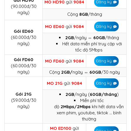
Gói HD90
MO HD90
gửi
9084
Đăng ký
(90.000đ/30
ngày)
Cộng
8GB
/tháng
MO ED60
gửi
9084
Đăng ký
Gói ED60
(60.000đ/30
2GB
/ngày ⇔​
60GB
/tháng
ngày)
Hết data miễn phí truy cập với
tốc độ 5Mbps
Gói FD60
MO FD60
gửi
9084
Đăng ký
(60.000đ/30
ngày)
Cộng
2GB/
ngày ⇔
60GB
/30 ngày
MO 21G
gửi
9084
Đăng ký
Gói 21G
2GB
/ngày (
60GB/tháng
)
(59.000đ/30
Miễn phí tốc
ngày)
độ
2Mbps/2Mbps
khi hết data vẫn
xem phim, youtube, tiktok … bình
thường
MO ED100
gửi