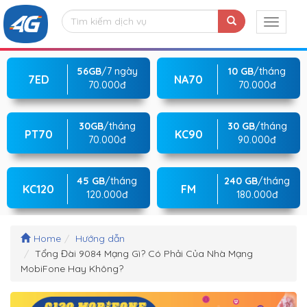
56GB
/7 ngày
10 GB
/tháng
7ED
NA70
70.000đ
70.000đ
30GB
/tháng
30 GB
/tháng
PT70
KC90
70.000đ
90.000đ
45 GB
/tháng
240 GB
/tháng
KC120
FM
120.000đ
180.000đ
Home
Hướng dẫn
Tổng Đài 9084 Mạng Gì? Có Phải Của Nhà Mạng
MobiFone Hay Không?