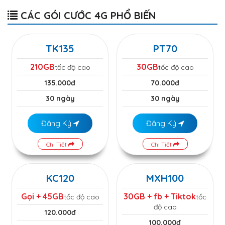
CÁC GÓI CƯỚC 4G PHỔ BIẾN
TK135
PT70
210GB
30GB
tốc độ cao
tốc độ cao
135.000đ
70.000đ
30 ngày
30 ngày
Đăng Ký
Đăng Ký
Chi Tiết
Chi Tiết
KC120
MXH100
Gọi + 45GB
30GB + fb + Tiktok
tốc độ cao
tốc
độ cao
120.000đ
100.000đ