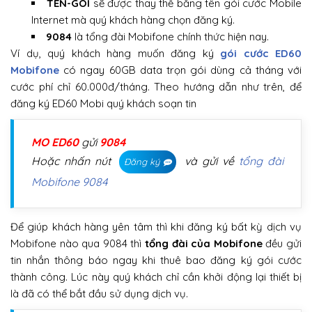
TÊN-GÓI
sẽ được thay thế băng tên gói cước Mobile
Internet mà quý khách hàng chọn đăng ký.
9084
là tổng đài Mobifone chính thức hiện nay.
Ví dụ, quý khách hàng muốn đăng ký
gói cước ED60
Mobifone
có ngay 60GB data trọn gói dùng cả tháng với
cước phí chỉ 60.000đ/tháng. Theo hướng dẫn như trên, để
đăng ký ED60 Mobi quý khách soạn tin
MO ED60
gửi
9084
Hoặc nhấn nút
và gửi về
tổng đài
Đăng ký
Mobifone 9084
Để giúp khách hàng yên tâm thì khi đăng ký bất kỳ dịch vụ
Mobifone nào qua 9084 thì
tổng đài của Mobifone
đều gửi
tin nhắn thông báo ngay khi thuê bao đăng ký gói cước
thành công. Lúc này quý khách chỉ cần khởi động lại thiết bị
là đã có thể bắt đầu sử dụng dịch vụ.