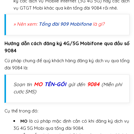
ký các dịch vụ Mobile Internet (3G 4G 5G) hay các dịch
vụ GTGT Mobi khác qua kên tổng đài 9084 rồi nhé.
» Nên xem:
Tổng đài 909 Mobifone
là gì?
Hướng dẫn cách đăng ký 4G/5G Mobifone qua đầu số
9084
Cú pháp chung để quý khách hàng đăng ký dịch vụ qua tổng
đài 9084 là:
MO
TÊN-GÓI
9084
Soạn tin
gửi đến
(Miễn phí
cước SMS)
Cụ thể trong đó:
MO
là cú pháp mặc định cần có khi đăng ký dịch vụ
3G 4G 5G Mobi qua tổng đài 9084.