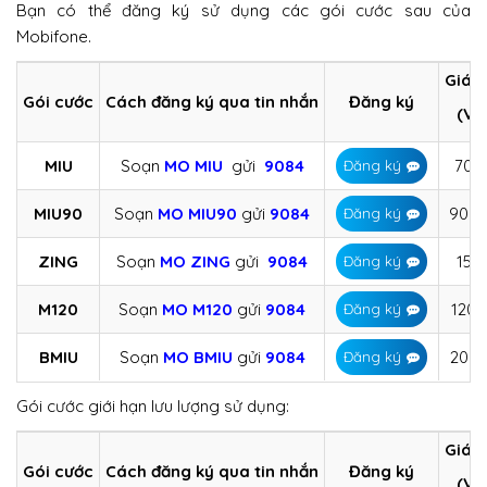
Bạn có thể đăng ký sử dụng các gói cước sau của
Mobifone.
Giá 
Gói cước
Cách đăng ký qua tin nhắn
Đăng ký
(VN
MIU
Soạn
MO MIU
gửi
9084
70.
Đăng ký
MIU90
Soạn
MO
MIU90
gửi
9084
90.0
Đăng ký
ZING
Soạn
MO ZING
gửi
9084
15.
Đăng ký
M120
Soạn
MO M120
gửi
9084
120.
Đăng ký
BMIU
Soạn
MO BMIU
gửi
9084
200.
Đăng ký
Gói cước giới hạn lưu lượng sử dụng:
Giá 
Gói cước
Cách đăng ký qua tin nhắn
Đăng ký
(VN