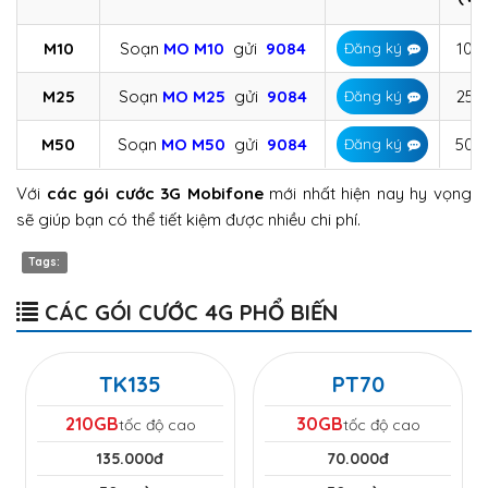
M10
Soạn
MO M10
gửi
9084
10.
Đăng ký
M25
Soạn
MO M25
gửi
9084
25.
Đăng ký
M50
Soạn
MO M50
gửi
9084
50.
Đăng ký
Với
các gói cước 3G Mobifone
mới nhất hiện nay hy vọng
sẽ giúp bạn có thể tiết kiệm được nhiều chi phí.
Tags:
CÁC GÓI CƯỚC 4G PHỔ BIẾN
TK135
PT70
210GB
30GB
tốc độ cao
tốc độ cao
135.000đ
70.000đ