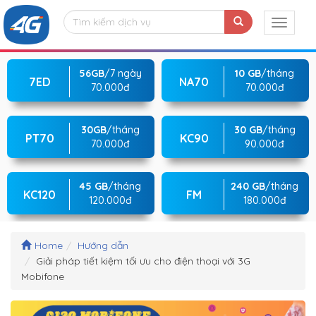
56GB
/7 ngày
10 GB
/tháng
7ED
NA70
70.000đ
70.000đ
30GB
/tháng
30 GB
/tháng
PT70
KC90
70.000đ
90.000đ
45 GB
/tháng
240 GB
/tháng
KC120
FM
120.000đ
180.000đ
Home
Hướng dẫn
Giải pháp tiết kiệm tối ưu cho điện thoại với 3G
Mobifone