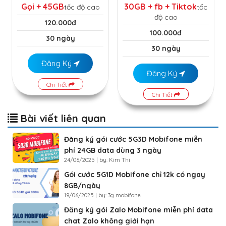
Gọi + 45GB
30GB + fb + Tiktok
tốc độ cao
tốc
độ cao
120.000đ
100.000đ
30 ngày
30 ngày
Đăng Ký
Đăng Ký
Chi Tiết
Chi Tiết
Bài viết liên quan
Đăng ký gói cước 5G3D Mobifone miễn
phí 24GB data dùng 3 ngày
24/06/2025 | by: Kim Thi
Gói cước 5G1D Mobifone chỉ 12k có ngay
8GB/ngày
19/06/2025 | by: 3g mobifone
Đăng ký gói Zalo Mobifone miễn phí data
chat Zalo không giới hạn