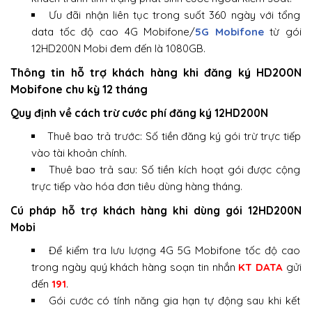
Ưu đãi nhận liên tục trong suốt 360 ngày với tổng
data tốc độ cao 4G Mobifone/
5G Mobifone
từ gói
12HD200N Mobi đem đến là 1080GB.
Thông tin hỗ trợ khách hàng khi đăng ký HD200N
Mobifone chu kỳ 12 tháng
Quy định về cách trừ cước phí đăng ký 12HD200N
Thuê bao trả trước: Số tiền đăng ký gói trừ trực tiếp
vào tài khoản chính.
Thuê bao trả sau: Số tiền kích hoạt gói được cộng
trực tiếp vào hóa đơn tiêu dùng hàng tháng.
Cú pháp hỗ trợ khách hàng khi dùng gói 12HD200N
Mobi
Để kiểm tra lưu lượng 4G 5G Mobifone tốc độ cao
trong ngày quý khách hàng soạn tin nhắn
KT DATA
gửi
đến
191
.
Gói cước có tính năng gia hạn tự động sau khi kết