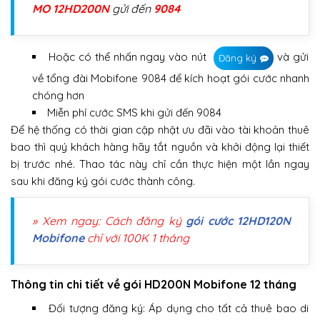
MO 12HD200N
gửi đến
9084
Hoặc có thể nhấn ngay vào nút
và gửi
Đăng ký
về tổng đài Mobifone 9084 để kích hoạt gói cước nhanh
chóng hơn
Miễn phí cước SMS khi gửi đến 9084
Để hệ thống có thời gian cập nhật ưu đãi vào tài khoản thuê
bao thì quý khách hàng hãy tắt nguồn và khởi động lại thiết
bị trước nhé. Thao tác này chỉ cần thực hiện một lần ngay
sau khi đăng ký gói cước thành công.
» Xem ngay: Cách đăng ký
gói cước 12HD120N
Mobifone
chỉ với 100K 1 tháng
Thông tin chi tiết về gói HD200N Mobifone 12 tháng
Đối tượng đăng ký: Áp dụng cho tất cả thuê bao di