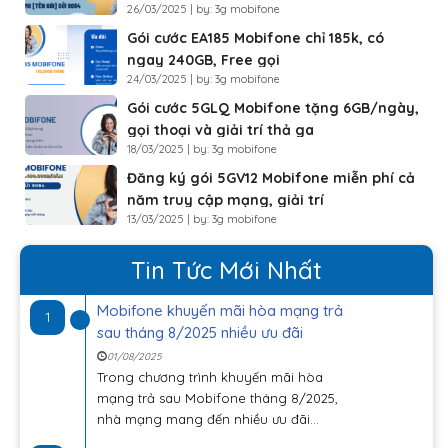
26/03/2025 | by: 3g mobifone
Gói cước EA185 Mobifone chỉ 185k, có
ngay 240GB, Free gọi
24/03/2025 | by: 3g mobifone
Gói cước 5GLQ Mobifone tặng 6GB/ngày,
gọi thoại và giải trí thả ga
18/03/2025 | by: 3g mobifone
Đăng ký gói 5GV12 Mobifone miễn phí cả
năm truy cập mạng, giải trí
13/03/2025 | by: 3g mobifone
Tin Tức Mới Nhất
Mobifone khuyến mãi hòa mạng trả
1
sau tháng 8/2025 nhiều ưu đãi
01/08/2025
Trong chương trình khuyến mãi hòa
mạng trả sau Mobifone tháng 8/2025,
nhà mạng mang đến nhiều ưu đãi...