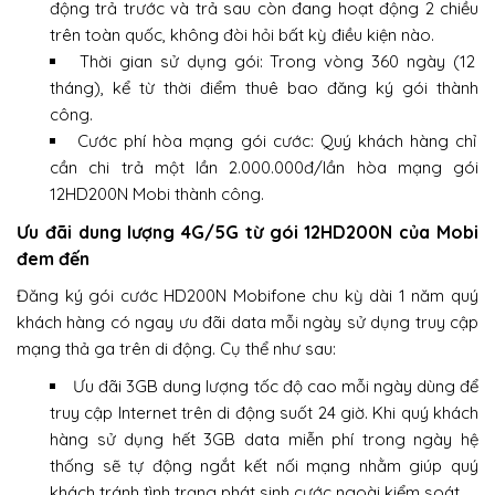
động trả trước và trả sau còn đang hoạt động 2 chiều
trên toàn quốc, không đòi hỏi bất kỳ điều kiện nào.
Thời gian sử dụng gói: Trong vòng 360 ngày (12
tháng), kể từ thời điểm thuê bao đăng ký gói thành
công.
Cước phí hòa mạng gói cước: Quý khách hàng chỉ
cần chi trả một lần 2.000.000đ/lần hòa mạng gói
12HD200N Mobi thành công.
Ưu đãi dung lượng 4G/5G từ gói 12HD200N của Mobi
đem đến
Đăng ký gói cước HD200N Mobifone chu kỳ dài 1 năm quý
khách hàng có ngay ưu đãi data mỗi ngày sử dụng truy cập
mạng thả ga trên di động. Cụ thể như sau:
Ưu đãi 3GB dung lượng tốc độ cao mỗi ngày dùng để
truy cập Internet trên di động suốt 24 giờ. Khi quý khách
hàng sử dụng hết 3GB data miễn phí trong ngày hệ
thống sẽ tự động ngắt kết nối mạng nhằm giúp quý
khách tránh tình trạng phát sinh cước ngoài kiểm soát.