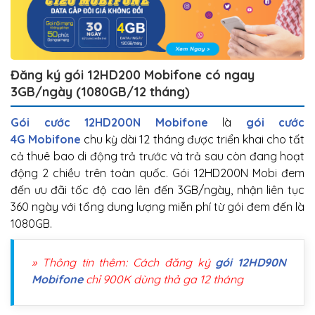
Đăng ký gói 12HD200 Mobifone có ngay
3GB/ngày (1080GB/12 tháng)
Gói cước 12HD200N Mobifone
là
gói cước
4G Mobifone
chu kỳ dài 12 tháng được triển khai cho tất
cả thuê bao di động trả trước và trả sau còn đang hoạt
động 2 chiều trên toàn quốc. Gói 12HD200N Mobi đem
đến ưu đãi tốc độ cao lên đến 3GB/ngày, nhận liên tục
360 ngày với tổng dung lượng miễn phí từ gói đem đến là
1080GB.
» Thông tin thêm: Cách đăng ký
gói 12HD90N
Mobifone
chỉ 900K dùng thả ga 12 tháng