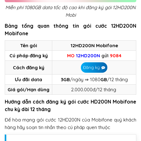
Miễn phí 1080GB data tốc độ cao khi đăng ký gói 12HD200N
Mobi
Bảng tổng quan thông tin gói cước 12HD200N
Mobifone
Tên gói
12HD200N Mobifone
Cú pháp đăng ký
MO
12HD200N
gửi
9084
Cách đăng ký
Đăng ký
Ưu đãi data
3GB
/ngày ⇒ 1080
GB
/12 tháng
Giá gói/Hạn dùng
2.000.000đ/12 tháng
Hướng dẫn cách đăng ký gói cước HD200N Mobifone
chu kỳ dài 12 tháng
Để hòa mạng gói cước 12HD200N của Mobifone quý khách
hàng hãy soạn tin nhắn theo cú pháp quen thuộc