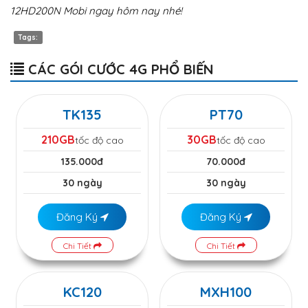
12HD200N Mobi ngay hôm nay nhé!
Tags:
CÁC GÓI CƯỚC 4G PHỔ BIẾN
TK135
PT70
210GB
30GB
tốc độ cao
tốc độ cao
135.000đ
70.000đ
30 ngày
30 ngày
Đăng Ký
Đăng Ký
Chi Tiết
Chi Tiết
KC120
MXH100