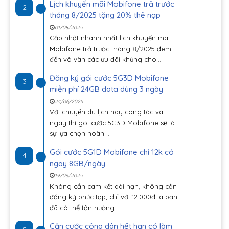
Lịch khuyến mãi Mobifone trả trước
2
tháng 8/2025 tặng 20% thẻ nạp
01/08/2025
Cập nhật nhanh nhất lịch khuyến mãi
Mobifone trả trước tháng 8/2025 đem
đến vô vàn các ưu đãi khủng cho...
Đăng ký gói cước 5G3D Mobifone
3
miễn phí 24GB data dùng 3 ngày
24/06/2025
Với chuyến du lịch hay công tác vài
ngày thì gói cước 5G3D Mobifone sẽ là
sự lựa chọn hoàn ...
Gói cước 5G1D Mobifone chỉ 12k có
4
ngay 8GB/ngày
19/06/2025
Không cần cam kết dài hạn, không cần
đăng ký phức tạp, chỉ với 12.000đ là bạn
đã có thể tận hưởng...
Căn cước công dân hết hạn có làm