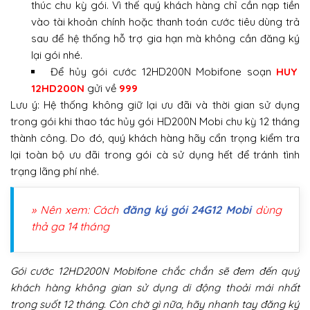
thúc chu kỳ gói. Vì thế quý khách hàng chỉ cần nạp tiền
vào tài khoản chính hoặc thanh toán cước tiêu dùng trả
sau để hệ thống hỗ trợ gia hạn mà không cần đăng ký
lại gói nhé.
Để hủy gói cước 12HD200N Mobifone soạn
HUY
12HD200N
gửi về
999
Lưu ý: Hệ thống không giữ lại ưu đãi và thời gian sử dụng
trong gói khi thao tác hủy gói HD200N Mobi chu kỳ 12 tháng
thành công. Do đó, quý khách hàng hãy cẩn trọng kiểm tra
lại toàn bộ ưu đãi trong gói cà sử dụng hết để tránh tình
trạng lãng phí nhé.
» Nên xem: Cách
đăng ký gói 24G12 Mobi
dùng
thả ga 14 tháng
Gói cước 12HD200N Mobifone chắc chắn sẽ đem đến quý
khách hàng không gian sử dụng di động thoải mái nhất
trong suốt 12 tháng. Còn chờ gì nữa, hãy nhanh tay đăng ký