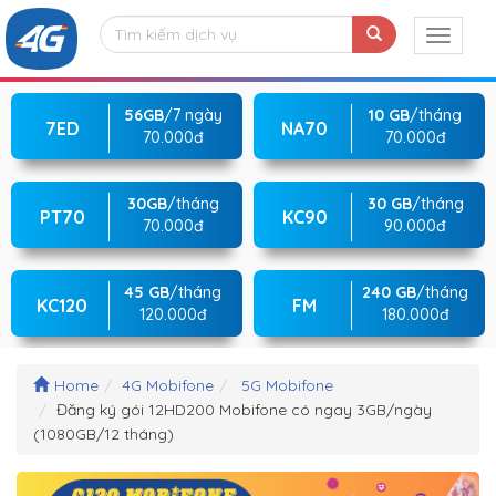
56GB
/7 ngày
10 GB
/tháng
7ED
NA70
70.000đ
70.000đ
30GB
/tháng
30 GB
/tháng
PT70
KC90
70.000đ
90.000đ
45 GB
/tháng
240 GB
/tháng
KC120
FM
120.000đ
180.000đ
Home
4G Mobifone
5G Mobifone
Đăng ký gói 12HD200 Mobifone có ngay 3GB/ngày
(1080GB/12 tháng)