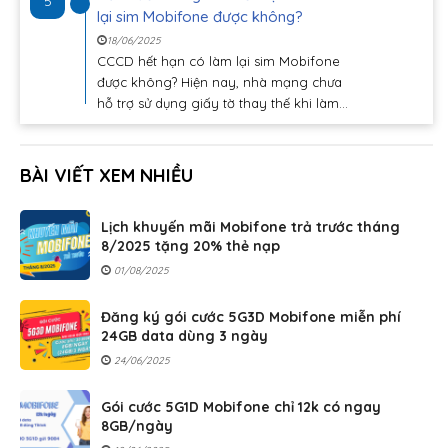
5
lại sim Mobifone được không?
18/06/2025
CCCD hết hạn có làm lại sim Mobifone
được không? Hiện nay, nhà mạng chưa
hỗ trợ sử dụng giấy tờ thay thế khi làm...
BÀI VIẾT XEM NHIỀU
Lịch khuyến mãi Mobifone trả trước tháng
8/2025 tặng 20% thẻ nạp
01/08/2025
Đăng ký gói cước 5G3D Mobifone miễn phí
24GB data dùng 3 ngày
24/06/2025
Gói cước 5G1D Mobifone chỉ 12k có ngay
8GB/ngày