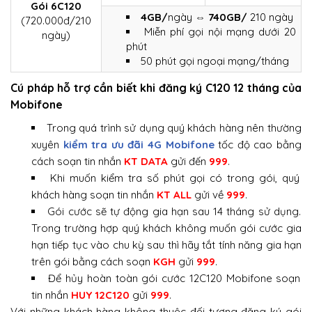
Gói 6C120
4GB/
ngày
⇔ 740GB/
210 ngày
(720.000đ/210
Miễn phí gọi nội mạng dưới 20
ngày)
phút
50 phút gọi ngoại mạng/tháng
Cú pháp hỗ trợ cần biết khi đăng ký C120 12 tháng của
Mobifone
Trong quá trình sử dụng quý khách hàng nên thường
xuyên
kiểm tra ưu đãi 4G Mobifone
tốc độ cao bằng
cách soạn tin nhắn
KT DATA
gửi đến
999
.
Khi muốn kiểm tra số phút gọi có trong gói, quý
khách hàng soạn tin nhắn
KT ALL
gửi về
999
.
Gói cước sẽ tự động gia hạn sau 14 tháng sử dụng.
Trong trường hợp quý khách không muốn gói cước gia
hạn tiếp tục vào chu kỳ sau thì hãy tắt tính năng gia hạn
trên gói bằng cách soạn
KGH
gửi
999
.
Để hủy hoàn toàn gói cước 12C120 Mobifone soạn
tin nhắn
HUY 12C120
gửi
999
.
Với những khách hàng không thuộc đối tượng đăng ký gói