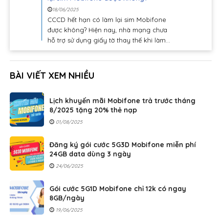
18/06/2025
CCCD hết hạn có làm lại sim Mobifone
được không? Hiện nay, nhà mạng chưa
hỗ trợ sử dụng giấy tờ thay thế khi làm...
BÀI VIẾT XEM NHIỀU
Lịch khuyến mãi Mobifone trả trước tháng
8/2025 tặng 20% thẻ nạp
01/08/2025
Đăng ký gói cước 5G3D Mobifone miễn phí
24GB data dùng 3 ngày
24/06/2025
Gói cước 5G1D Mobifone chỉ 12k có ngay
8GB/ngày
19/06/2025