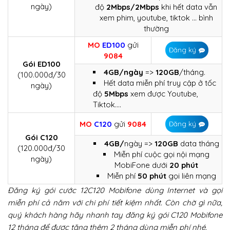
ngày)
độ
2Mbps/2Mbps
khi hết data vẫn
xem phim, youtube, tiktok … bình
thường
MO
ED100
gửi
Đăng ký
9084
Gói ED100
4GB/ngày
=>
120GB
/tháng.
(100.000đ/30
Hết data miễn phí truy cập ở tốc
ngày)
độ
5Mbps
xem được Youtube,
Tiktok….
MO
C120
gửi
9084
Đăng ký
Gói C120
4GB/
ngày =>
120GB
data tháng
(120.000đ/30
Miễn phí cuộc gọi nội mạng
ngày)
MobiFone dưới
20 phút
Miễn phí
50 phút
gọi liên mạng
Đăng ký gói cước 12C120 Mobifone dùng Internet và gọi
miễn phí cả năm với chi phí tiết kiệm nhất. Còn chờ gì nữa,
quý khách hàng hãy nhanh tay đăng ký gói C120 Mobifone
12 tháng để được tặng thêm 2 tháng dùng miễn phí nhé.