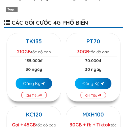
Tags:
CÁC GÓI CƯỚC 4G PHỔ BIẾN
TK135
PT70
210GB
30GB
tốc độ cao
tốc độ cao
135.000đ
70.000đ
30 ngày
30 ngày
Đăng Ký
Đăng Ký
Chi Tiết
Chi Tiết
KC120
MXH100
Gọi + 45GB
30GB + fb + Tiktok
tốc độ cao
tốc