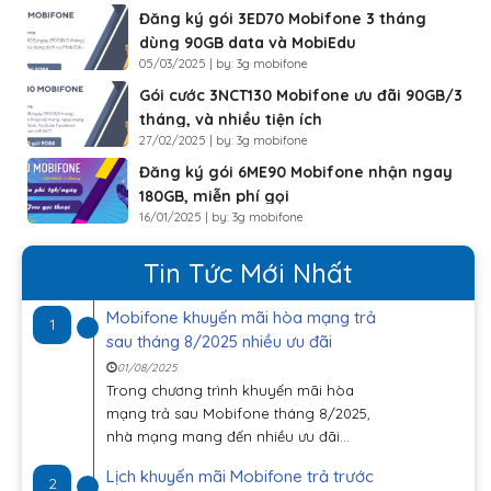
Đăng ký gói 3ED70 Mobifone 3 tháng
dùng 90GB data và MobiEdu
05/03/2025 | by: 3g mobifone
Gói cước 3NCT130 Mobifone ưu đãi 90GB/3
tháng, và nhiều tiện ích
27/02/2025 | by: 3g mobifone
Đăng ký gói 6ME90 Mobifone nhận ngay
180GB, miễn phí gọi
16/01/2025 | by: 3g mobifone
Tin Tức Mới Nhất
Mobifone khuyến mãi hòa mạng trả
1
sau tháng 8/2025 nhiều ưu đãi
01/08/2025
Trong chương trình khuyến mãi hòa
mạng trả sau Mobifone tháng 8/2025,
nhà mạng mang đến nhiều ưu đãi...
Lịch khuyến mãi Mobifone trả trước
2