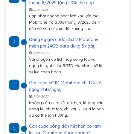
tháng 8/2025 tặng 20% thẻ nạp
01/08/2025
Cập nhật nhanh nhất lịch khuyến mãi
Mobifone trả trước tháng 8/2025 đem
đến vô vàn các ưu đãi khủng cho...
Đăng ký gói cước 5G3D Mobifone
3
miễn phí 24GB data dùng 3 ngày
24/06/2025
Với chuyến du lịch hay công tác vài
ngày thì gói cước 5G3D Mobifone sẽ là
sự lựa chọn hoàn ...
Gói cước 5G1D Mobifone chỉ 12k có
4
ngay 8GB/ngày
19/06/2025
Không cần cam kết dài hạn, không cần
đăng ký phức tạp, chỉ với 12.000đ là bạn
đã có thể tận hưởng...
Căn cước công dân hết hạn có làm
5
lại sim Mobifone được không?