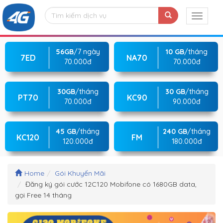
56GB
/7 ngày
10 GB
/tháng
7ED
NA70
70.000đ
70.000đ
30GB
/tháng
30 GB
/tháng
PT70
KC90
70.000đ
90.000đ
45 GB
/tháng
240 GB
/tháng
KC120
FM
120.000đ
180.000đ
Home
Gói Khuyến Mãi
Đăng ký gói cước 12C120 Mobifone có 1680GB data,
gọi Free 14 tháng