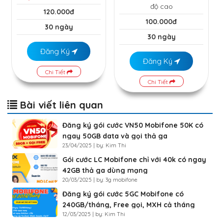
độ cao
120.000đ
100.000đ
30 ngày
30 ngày
Đăng Ký
Đăng Ký
Chi Tiết
Chi Tiết
Bài viết liên quan
Đăng ký gói cước VN50 Mobifone 50K có
ngay 50GB data và gọi thả ga
23/04/2025 | by: Kim Thi
Gói cước LC Mobifone chỉ với 40k có ngay
42GB thả ga dùng mạng
20/03/2025 | by: 3g mobifone
Đăng ký gói cước 5GC Mobifone có
240GB/tháng, Free gọi, MXH cả tháng
12/03/2025 | by: Kim Thi