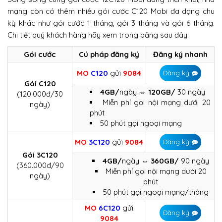
mạng còn có thêm nhiều gói cước C120 Mobi đa dạng chu
kỳ khác như gói cước 1 tháng, gói 3 tháng và gói 6 tháng.
Chi tiết quý khách hàng hãy xem trong bảng sau đây:
Gói cước
Cú pháp đăng ký
Đăng ký nhanh
MO
C120
gửi
9084
Đăng ký
Gói C120
4GB/
ngày
⇔ 120GB/
30 ngày
(120.000đ/30
Miễn phí gọi nội mạng dưới 20
ngày)
phút
50 phút gọi ngoại mạng
MO
3C120
gửi
9084
Đăng ký
Gói 3C120
4GB/
ngày
⇔ 360GB/
90 ngày
(360.000đ/90
Miễn phí gọi nội mạng dưới 20
ngày)
phút
50 phút gọi ngoại mạng/tháng
MO
6C120
gửi
Đăng ký
9084