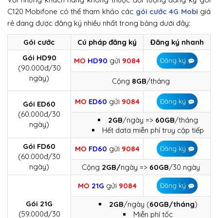
C120 Mobifone có thể tham khảo các
gói cước 4G Mobi
giá
rẻ đang được đăng ký nhiều nhất trong bảng dưới đây:
Gói cước
Cú pháp đăng ký
Đăng ký nhanh
Gói HD90
MO
HD90
gửi
9084
Đăng ký
(90.000đ/30
ngày)
Cộng
8GB
/tháng
MO
ED60
gửi
9084
Đăng ký
Gói ED60
(60.000đ/30
2GB
/ngày =>
60GB
/tháng
ngày)
Hết data miễn phí truy cập tiếp
Gói FD60
MO
FD60
gửi
9084
Đăng ký
(60.000đ/30
ngày)
Cộng
2GB/
ngày =>
60GB
/30 ngày
MO
21G
gửi
9084
Đăng ký
Gói 21G
2GB
/ngày (
60GB/tháng
)
(59.000đ/30
Miễn phí tốc