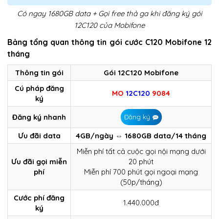
Có ngay 1680GB data + Gọi free thả ga khi đăng ký gói
12C120 của Mobifone
Bảng tổng quan thông tin gói cước C120 Mobifone 12
tháng
Thông tin gói
Gói 12C120 Mobifone
Cú pháp đăng
MO
12C120
9084
ký
Đăng ký nhanh
Đăng ký
Ưu đãi data
4GB/ngày ⇔ 1680GB data/14 tháng
Miễn phí tất cả cuộc gọi nội mạng dưới
Ưu đãi gọi miễn
20 phút
phí
Miễn phí 700 phút gọi ngoại mạng
(50p/tháng)
Cước phí đăng
1.440.000đ
ký