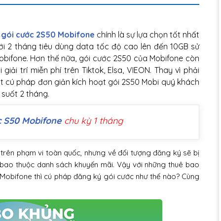
gói cước 2S50 Mobifone
chính là sự lựa chọn tốt nhất
ới 2 tháng tiêu dùng data tốc độ cao lên đến 10GB sử
obifone. Hơn thế nữa, gói cước 2S50 của Mobifone còn
iải trí miễn phí trên Tiktok, Elsa, VIEON. Thay vì phải
ột cú pháp đơn giản kích hoạt gói 2S50 Mobi quý khách
i suốt 2 tháng.
c S50 Mobifone
chu kỳ 1 tháng
trên phạm vi toàn quốc, nhưng về đối tượng đăng ký sẽ bị
 bao thuộc danh sách khuyến mãi. Vậy với những thuê bao
Mobifone thì cú pháp đăng ký gói cước như thế nào? Cùng