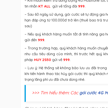
– Khi muốn kiểm tra dung lượng 4G Mobifone tốc
tin nhắn
KT ALL
gửi về tổng đài
999
.
– Sau 60 ngày sử dụng, gói cước sẽ tự động gia hạn
hạn đáp ứng từ 100.000đ trở lên (thuê bao trả t
sau)
– Nếu quý khách hàng muốn tắt đi tính năng gia h
gửi đến
999
.
– Trong trường hợp, quý khách hàng muốn chuyển
nhu cầu tiêu dùng của mình, thì trước hết quý 
pháp
HUY 2S50
gửi về
999
.
– Lưu ý: Hệ thống sẽ không bảo lưu ưu đãi trong
khi tiến hành thao tác hủy gói cước thì quý khách 
trạng lãng phí ưu đãi chưa dùng nhé.
>>> Tìm hiểu thêm: Các
gói cước 4G M