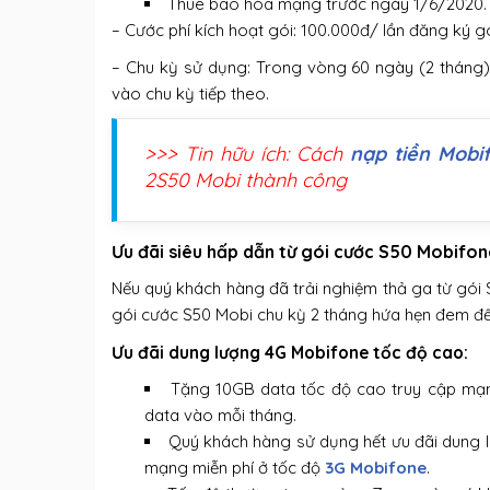
Thuê bao hòa mạng trước ngày 1/6/2020.
– Cước phí kích hoạt gói: 100.000đ/ lần đăng ký 
– Chu kỳ sử dụng: Trong vòng 60 ngày (2 tháng).
vào chu kỳ tiếp theo.
>>> Tin hữu ích: Cách
nạp tiền Mobi
2S50 Mobi thành công
Ưu đãi siêu hấp dẫn từ gói cước S50 Mobifon
Nếu quý khách hàng đã trải nghiệm thả ga từ gói
gói cước S50 Mobi chu kỳ 2 tháng hứa hẹn đem đế
Ưu đãi dung lượng 4G Mobifone tốc độ cao:
Tặng 10GB data tốc độ cao truy cập mạn
data vào mỗi tháng.
Quý khách hàng sử dụng hết ưu đãi dung
mạng miễn phí ở tốc độ
3G Mobifone
.