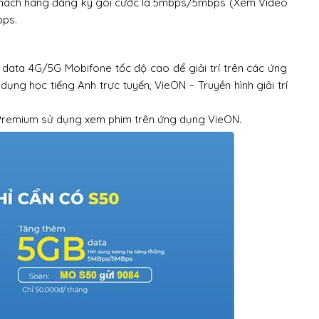
khách hàng đăng ký gói cước là 5mbps/5mbps (Xem Video
bps.
data 4G/5G Mobifone tốc độ cao để giải trí trên các ứng
ụng học tiếng Anh trực tuyến, VieON – Truyền hình giải trí
Premium sử dụng xem phim trên ứng dụng VieON.