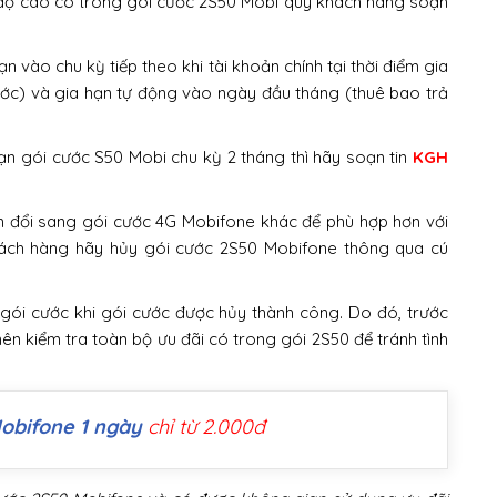
 độ cao có trong gói cước 2S50 Mobi quý khách hàng soạn
 vào chu kỳ tiếp theo khi tài khoản chính tại thời điểm gia
rước) và gia hạn tự động vào ngày đầu tháng (thuê bao trả
ạn gói cước S50 Mobi chu kỳ 2 tháng thì hãy soạn tin
KGH
 đổi sang gói cước 4G Mobifone khác để phù hợp hơn với
khách hàng hãy hủy gói cước 2S50 Mobifone thông qua cú
 gói cước khi gói cước được hủy thành công. Do đó, trước
nên kiểm tra toàn bộ ưu đãi có trong gói 2S50 để tránh tình
obifone 1 ngày
chỉ từ 2.000đ