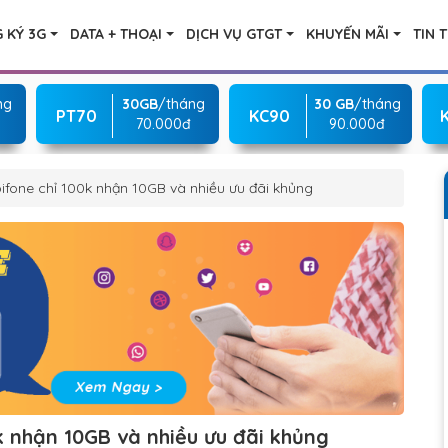
 KÝ 3G
DATA + THOẠI
DỊCH VỤ GTGT
KHUYẾN MÃI
TIN 
ng
30GB
/tháng
30 GB
/tháng
PT70
KC90
70.000đ
90.000đ
fone chỉ 100k nhận 10GB và nhiều ưu đãi khủng
k nhận 10GB và nhiều ưu đãi khủng