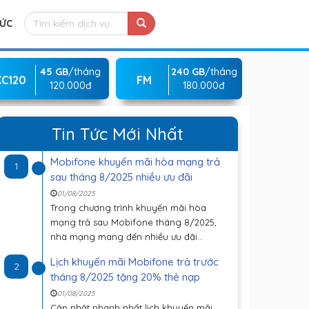
TỨC
45 GB
/tháng
240 GB
/tháng
KC120
FM
120.000đ
180.000đ
Tin Tức Mới Nhất
Mobifone khuyến mãi hòa mạng trả
1
sau tháng 8/2025 nhiều ưu đãi
01/08/2025
Trong chương trình khuyến mãi hòa
mạng trả sau Mobifone tháng 8/2025,
nhà mạng mang đến nhiều ưu đãi...
Lịch khuyến mãi Mobifone trả trước
2
tháng 8/2025 tặng 20% thẻ nạp
01/08/2025
Cập nhật nhanh nhất lịch khuyến mãi