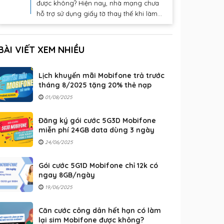
được không? Hiện nay, nhà mạng chưa
hỗ trợ sử dụng giấy tờ thay thế khi làm...
BÀI VIẾT XEM NHIỀU
Lịch khuyến mãi Mobifone trả trước
tháng 8/2025 tặng 20% thẻ nạp
01/08/2025
Đăng ký gói cước 5G3D Mobifone
miễn phí 24GB data dùng 3 ngày
24/06/2025
Gói cước 5G1D Mobifone chỉ 12k có
ngay 8GB/ngày
19/06/2025
Căn cước công dân hết hạn có làm
lại sim Mobifone được không?