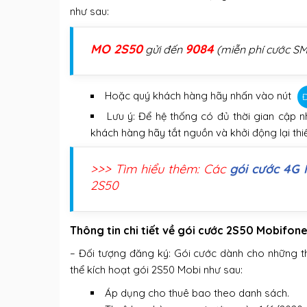
như sau:
MO 2S50
9084
gửi đến
(miễn phí cước SM
Hoặc quý khách hàng hãy nhấn vào nút
Lưu ý: Để hệ thống có đủ thời gian cập n
khách hàng hãy tắt nguồn và khởi động lại thiế
>>> Tìm hiểu thêm: Các
gói cước 4G
2S50
Thông tin chi tiết về gói cước 2S50 Mobifon
– Đối tượng đăng ký: Gói cước dành cho những t
thể kích hoạt gói 2S50 Mobi như sau:
Áp dụng cho thuê bao theo danh sách.