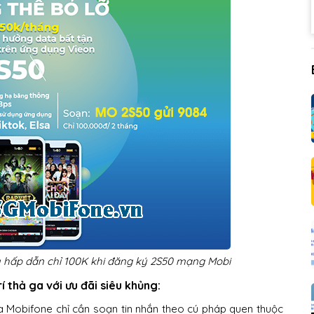
iêu hấp dẫn chỉ 100K khi đăng ký 2S50 mạng Mobi
 thả ga với ưu đãi siêu khủng:
 Mobifone chỉ cần soạn tin nhắn theo cú pháp quen thuộc