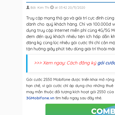
Bởi: Kim Thi
at 03:42 20/11/2020
Truy cập mạng thả ga và giải trí cực đỉnh cùng
dành cho quý khách hàng. Chỉ với 100.000đ v
dụng truy cập Internet miễn phí cùng 4G/5G M
đem đến quý khách nhiều tiện ích hấp dẫn khi g
đăng ký cùng lúc nhiều gói cước thì chỉ cần m
tận hưởng giây phút tiêu dùng giải trí thoải má
>>> Xem ngay: Cách đăng ký
gói cướ
Gói cước 2S50 Mobifone được triển khai mở rộng 
hạn chế, vì gói cước chỉ áp dụng cho những thuê
may mắn thuộc đối tượng kích hoạt gói 2S50 của 
3GMobifone.vn
tìm hiểu ngay sau đây nhé.