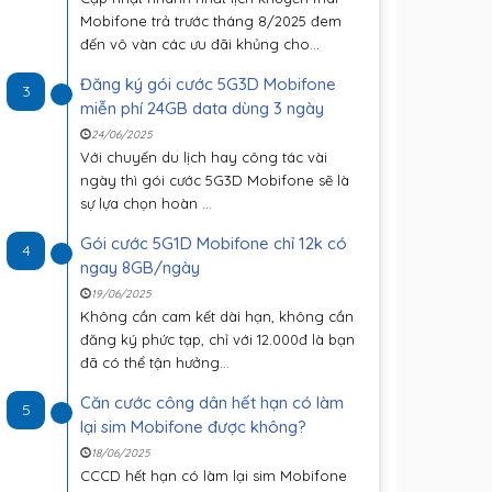
Mobifone trả trước tháng 8/2025 đem
đến vô vàn các ưu đãi khủng cho...
Đăng ký gói cước 5G3D Mobifone
3
miễn phí 24GB data dùng 3 ngày
24/06/2025
Với chuyến du lịch hay công tác vài
ngày thì gói cước 5G3D Mobifone sẽ là
sự lựa chọn hoàn ...
Gói cước 5G1D Mobifone chỉ 12k có
4
ngay 8GB/ngày
19/06/2025
Không cần cam kết dài hạn, không cần
đăng ký phức tạp, chỉ với 12.000đ là bạn
đã có thể tận hưởng...
Căn cước công dân hết hạn có làm
5
lại sim Mobifone được không?
18/06/2025
CCCD hết hạn có làm lại sim Mobifone