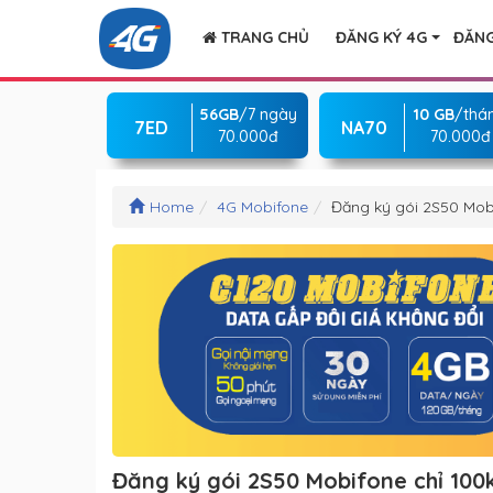
TRANG CHỦ
ĐĂNG KÝ 4G
ĐĂNG
56GB
/7 ngày
10 GB
/thá
7ED
NA70
70.000đ
70.000đ
Home
4G Mobifone
Đăng ký gói 2S50 Mobi
Đăng ký gói 2S50 Mobifone chỉ 100