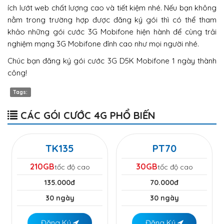
ích lướt web chất lượng cao và tiết kiệm nhé. Nếu bạn không
nằm trong trường hợp được đăng ký gói thì có thể tham
khảo những gói cước 3G Mobifone hiện hành để cùng trải
nghiệm mạng 3G Mobifone đỉnh cao như mọi người nhé.
Chúc bạn đăng ký gói cước 3G D5K Mobifone 1 ngày thành
công!
Tags:
CÁC GÓI CƯỚC 4G PHỔ BIẾN
TK135
PT70
210GB
30GB
tốc độ cao
tốc độ cao
135.000đ
70.000đ
30 ngày
30 ngày
Đăng Ký
Đăng Ký