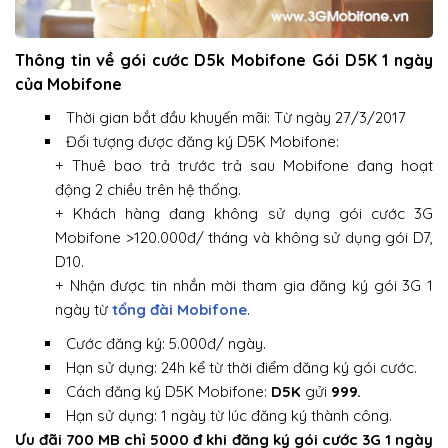
Thông tin về gói cước D5k Mobifone Gói D5K 1 ngày
của Mobifone
Thời gian bắt đầu khuyến mãi: Từ ngày 27/3/2017
Đối tượng được đăng ký D5K Mobifone:
+ Thuê bao trả trước trả sau Mobifone đang hoạt
động 2 chiều trên hệ thống.
+ Khách hàng đang không sử dụng gói cước 3G
Mobifone >120.000đ/ tháng và không sử dụng gói D7,
D10.
+ Nhận được tin nhắn mời tham gia đăng ký gói 3G 1
ngày từ
tổng đài Mobifone
.
Cước đăng ký: 5.000đ/ ngày.
Hạn sử dụng: 24h kể từ thời điểm đăng ký gói cước.
Cách đăng ký D5K Mobifone:
D5K
gửi
999.
Hạn sử dụng: 1 ngày từ lúc đăng ký thành công.
Ưu đãi 700 MB chỉ 5000 đ khi đăng ký gói cước 3G 1 ngày