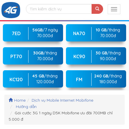
56GB
/7 ngày
10 GB
/tháng
7ED
NA70
70.000đ
70.000đ
30GB
/tháng
30 GB
/tháng
PT70
KC90
70.000đ
90.000đ
45 GB
/tháng
240 GB
/tháng
KC120
FM
120.000đ
180.000đ
Home
Dịch vụ Mobile Internet Mobifone
Hướng dẫn
Gói cước 3G 1 ngày D5K Mobifone ưu đãi 700MB chỉ
5.000 đ