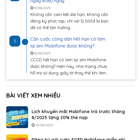
ngay 8GB/ngày
19/06/2025
Không cần cam kết dài hạn, không cần
đăng ký phức tạp, chỉ với 12.000đ là bạn
đã có thể tận hưởng...
Căn cước công dân hết hạn có làm
5
lại sim Mobifone được không?
18/06/2025
CCCD hết hạn có làm lại sim Mobifone
được không? Hiện nay, nhà mạng chưa
hỗ trợ sử dụng giấy tờ thay thế khi làm...
BÀI VIẾT XEM NHIỀU
Lịch khuyến mãi Mobifone trả trước tháng
8/2025 tặng 20% thẻ nạp
01/08/2025
Đăng ký gói cước 5G3D Mobifone miễn phí