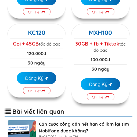
Chi Tiết
Chi Tiết
KC120
MXH100
Gọi + 45GB
30GB + fb + Tiktok
tốc độ cao
tốc
độ cao
120.000đ
100.000đ
30 ngày
30 ngày
Đăng Ký
Đăng Ký
Chi Tiết
Chi Tiết
Bài viết liên quan
Căn cước công dân hết hạn có làm lại sim
Mobifone được không?
18/06/2025 | by: Kim Thi