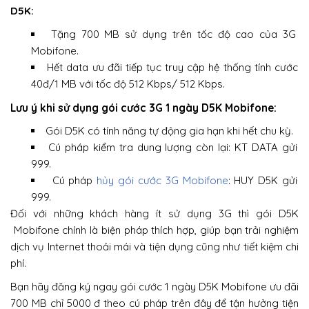
D5K:
Tặng 700 MB sử dụng trên tốc độ cao của 3G
Mobifone.
Hết data ưu đãi tiếp tục truy cập hệ thống tính cước
40đ/1 MB với tốc độ 512 Kbps/ 512 Kbps.
Lưu ý khi sử dụng gói cước 3G 1 ngày D5K Mobifone:
Gói D5K có tính năng tự động gia hạn khi hết chu kỳ.
Cú pháp kiểm tra dung lượng còn lại: KT DATA gửi
999.
Cú pháp
hủy gói cước 3G Mobifone
: HUY D5K gửi
999.
Đối với những khách hàng ít sử dụng 3G thì gói D5K
Mobifone chính là biện pháp thích hợp, giúp bạn trải nghiệm
dịch vụ Internet thoải mái và tiện dụng cũng như tiết kiệm chi
phí.
Bạn hãy đăng ký ngay gói cước 1 ngày D5K Mobifone ưu đãi
700 MB chỉ 5000 đ theo cú pháp trên đây để tận hưởng tiện