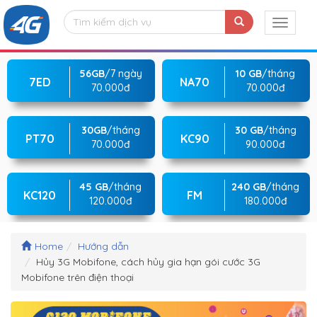
56GB
/7 ngày
10 GB
/tháng
7ED
NA70
70.000đ
70.000đ
30GB
/tháng
30 GB
/tháng
PT70
KC90
70.000đ
90.000đ
45 GB
/tháng
240 GB
/tháng
KC120
FM
120.000đ
180.000đ
Home
Hướng dẫn
Hủy 3G Mobifone, cách hủy gia hạn gói cước 3G
Mobifone trên điện thoại