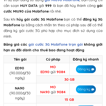
cần soạn
HUY DATA
gởi
999
là bạn đã hủy thành công
gói
cước MIU90 của Mobifone
rồi nhé.
Sau khi
hủy gói cước 3G Mobifone
bạn có thể
đăng ký 3G
Mobifone
lại bằng cách nhắn tin theo cú pháp sau để có thể
đăng ký gói cước 3G phù hợp cho mục đích sử dụng của
mình.
Bảng giá các
gói cước 3G Mobifone trọn gói
không giới
hạn ưu đãi dành cho thuê bao đang hoạt động
Tên gói
Cú pháp
Đăng ký nhanh
MO
ED90
Đăng ký
ED90
gửi
9084
(90.000đ
/
30
ngày)
30 GB
MO
NA90
Đăng ký
NA90
gửi
9084
(90.000đ
/
30
ngày)
15 GB