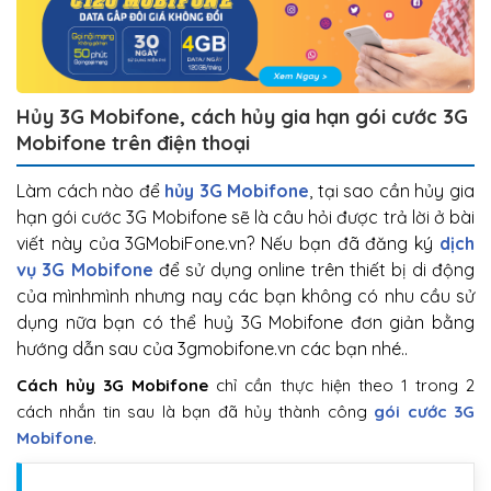
Hủy 3G Mobifone, cách hủy gia hạn gói cước 3G
Mobifone trên điện thoại
Làm cách nào để
hủy 3G Mobifone
, tại sao cần hủy gia
hạn gói cước 3G Mobifone sẽ là câu hỏi được trả lời ở bài
viết này của 3GMobiFone.vn? Nếu bạn đã đăng ký
dịch
vụ 3G Mobifone
để sử dụng online trên thiết bị di động
của mìnhmình nhưng nay các bạn không có nhu cầu sử
dụng nữa bạn có thể huỷ 3G Mobifone đơn giản bằng
hướng dẫn sau của 3gmobifone.vn các bạn nhé..
Cách hủy 3G Mobifone
chỉ cần thực hiện theo 1 trong 2
cách nhắn tin sau là bạn đã hủy thành công
gói cước 3G
Mobifone
.