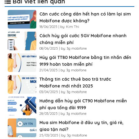
Bài viết liên quan
Căn cước công dân hết hạn có làm lại sim
Mobifone được không?
18/06/2025 | by: Kim Thi
Cách hủy gói cước 5GV Mobifone nhanh
chóng miễn phí
08/06/2025 | by: 3g mobifone
Hủy gói TT80 Mobifone bằng tin nhắn đến
9199 hoàn toàn miễn phí
21/04/2025 | by: 3g mobifone
Thông tin các thuê bao trả trước
Mobifone mới nhất 2025
03/04/2025 | by: 3g mobifone
Hướng dẫn hủy gói CT90 Mobifone miễn
phí qua tổng đài 9199
28/03/2025 | by: 3g mobifone
Mua sim Mobifone ở đâu uy tín, giá rẻ,
giao tận nơi?
25/03/2025 | by: 3g mobifone