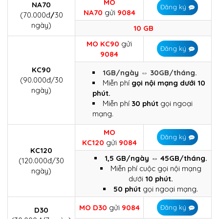
MO
NA70
Đăng ký
NA70
gửi
9084
(70.000đ
/
30
ngày)
10 GB
MO KC90
gửi
Đăng ký
9084
KC90
1GB/ngày ⇔ 30GB/tháng.
(90.000đ/30
Miễn phí
gọi nội mạng dưới 10
ngày)
phút.
Miễn phí
30 phút
gọi ngoại
mạng.
MO
Đăng ký
KC120
gửi
9084
KC120
1,5 GB/ngày ⇔ 45GB/tháng.
(120.000đ/30
Miễn phí cuộc gọi nội mạng
ngày)
dưới
10 phút.
50 phút
gọi ngoại mạng.
MO D30
gửi
9084
Đăng ký
D30