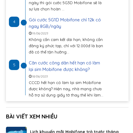
ngày thì gói cước 5G3D Mobifone sẽ là
sự lựa chọn hoàn ...
Gói cước 5G1D Mobifone chỉ 12k có
4
ngay 8GB/ngày
19/06/2025
Không cần cam kết dài hạn, không cần
đăng ký phức tạp, chỉ với 12.000đ là bạn
đã có thể tận hưởng...
Căn cước công dân hết hạn có làm
5
lại sim Mobifone được không?
18/06/2025
CCCD hết hạn có làm lại sim Mobifone
được không? Hiện nay, nhà mạng chưa
hỗ trợ sử dụng giấy tờ thay thế khi làm...
BÀI VIẾT XEM NHIỀU
Lịch khuyến mãi Mobifone trả trước tháng