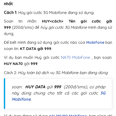
nhất
Cách 1:
Hủy gói cước 3G Mobifone đang sử dụng:
Soạn tin nhắn:
HUY<cách> Tên gói cước gởi
999
(200đ/sms) để
hủy gói cước 3G Mobifone
mình đang sử
dụng,
Để biết mình đang sử dụng gói cước nào của
Mobifone
bạn
soạn tin:
KT DATA gởi 999
.
Ví dụ bạn muốn Huỷ gói cước
NA70 MobiFone
, bạn soạn:
HUY NA70
gởi
999
Cách 2:
Hủy toàn bộ dịch vụ 3G Mobifone bạn đang dùng
soạn:
HUY DATA
gửi
999
(200đ/sms), cú pháp
này dùng chung cho tất cả các gói cước
3G
Mobifone
.
Ví dụ bạn đang sử dụng
gói MIU90 Mobifone
, bạn cũng chỉ