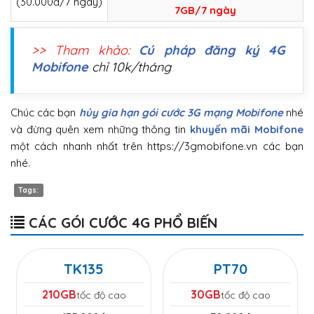
(30.000đ/7 ngày)
7GB/7 ngày
>> Tham khảo:
Cú pháp đăng ký 4G
Mobifone
chỉ 10k/tháng
Chúc các bạn
hủy gia hạn gói cước 3G mạng Mobifone
nhé
và đừng quên xem những thông tin
khuyến mãi Mobifone
một cách nhanh nhất trên https://3gmobifone.vn các bạn
nhé.
Tags:
CÁC GÓI CƯỚC 4G PHỔ BIẾN
TK135
PT70
210GB
30GB
tốc độ cao
tốc độ cao