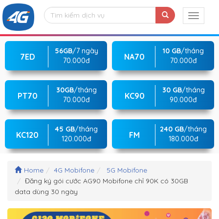
56GB
/7 ngày
10 GB
/tháng
7ED
NA70
70.000đ
70.000đ
30GB
/tháng
30 GB
/tháng
PT70
KC90
70.000đ
90.000đ
45 GB
/tháng
240 GB
/tháng
KC120
FM
120.000đ
180.000đ
Home
4G Mobifone
5G Mobifone
Đăng ký gói cước AG90 Mobifone chỉ 90K có 30GB
data dùng 30 ngày