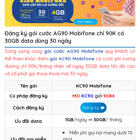
Đăng ký gói cước AG90 Mobifone chỉ 90K có
30GB data dùng 30 ngày
Song song cùng
gói cước AG90 Mobifone
quý khách có
thể tham khảo thêm
gói KC90 Mobifone
có cước phí tương
đương chỉ 90K/tháng nhận về ngay 30GB data tốc độ cao
và số phút gọi thoại thoải mái 30 ngày.
Tên gói
KC90 Mobifone
Cú pháp đăng ký
MO
KC90
gửi
9084
Cách đăng ký
Đăng ký
1GB
/ngày ⇒
30GB
/ tháng
Ưu đãi data
Miễn phí gọi nội mạng dưới 10
Ưu đãi gọi miễn
phút