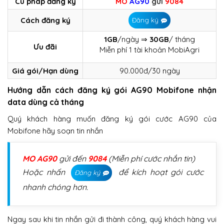
Cú pháp đăng ký
MO
AG90
gửi
9084
Cách đăng ký
Đăng ký
1GB
/ngày ⇒
30GB
/ tháng
Ưu đãi
Miễn phí 1 tài khoản MobiAgri
Giá gói/Hạn dùng
90.000đ/30 ngày
Hướng dẫn cách đăng ký gói AG90 Mobifone nhận
data dùng cả tháng
Quý khách hàng muốn đăng ký gói cước AG90 của
Mobifone hãy soạn tin nhắn
MO AG90
gửi đến
9084
(Miễn phí cước nhắn tin)
Hoặc nhấn
để kích hoạt gói cước
Đăng ký
nhanh chóng hơn.
Ngay sau khi tin nhắn gửi đi thành công, quý khách hàng vui