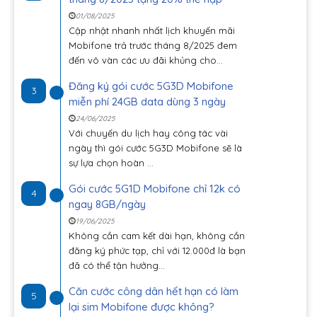
01/08/2025
Cập nhật nhanh nhất lịch khuyến mãi
Mobifone trả trước tháng 8/2025 đem
đến vô vàn các ưu đãi khủng cho...
Đăng ký gói cước 5G3D Mobifone
3
miễn phí 24GB data dùng 3 ngày
24/06/2025
Với chuyến du lịch hay công tác vài
ngày thì gói cước 5G3D Mobifone sẽ là
sự lựa chọn hoàn ...
Gói cước 5G1D Mobifone chỉ 12k có
4
ngay 8GB/ngày
19/06/2025
Không cần cam kết dài hạn, không cần
đăng ký phức tạp, chỉ với 12.000đ là bạn
đã có thể tận hưởng...
Căn cước công dân hết hạn có làm
5
lại sim Mobifone được không?