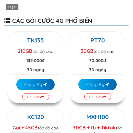
Tags:
CÁC GÓI CƯỚC 4G PHỔ BIẾN
TK135
PT70
210GB
30GB
tốc độ cao
tốc độ cao
135.000đ
70.000đ
30 ngày
30 ngày
Đăng Ký
Đăng Ký
Chi Tiết
Chi Tiết
KC120
MXH100
Gọi + 45GB
30GB + fb + Tiktok
tốc độ cao
tốc