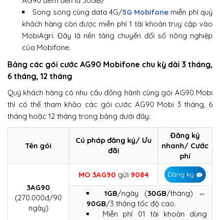
AG90 đem đến là 30GB/
Song song cùng data 4G/
5G Mobifone
miễn phí quý
khách hàng còn được miễn phí 1 tài khoản truy cập vào
MobiAgri. Đây là nền tảng chuyển đổi số nông nghiệp
của Mobifone.
Bảng các gói cước AG90 Mobifone chu kỳ dài 3 tháng,
6 tháng, 12 tháng
Quý khách hàng có nhu cầu đồng hành cùng gói AG90 Mobi
thì có thể tham khảo các gói cước AG90 Mobi 3 tháng, 6
tháng hoặc 12 tháng trong bảng dưới đây:
Đăng ký
Cú pháp đăng ký/ Ưu
Tên gói
nhanh/ Cước
đãi
phí
MO 3AG90
gửi
9084
Đăng ký
3AG90
1GB
/ngày (
30GB
/tháng) ⇔
(270.000đ/90
90GB
/3 tháng tốc độ cao.
ngày)
Miễn phí 01 tài khoản dùng