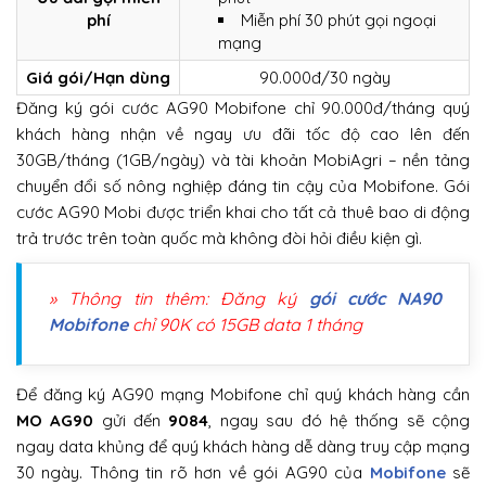
phí
Miễn phí 30 phút gọi ngoại
mạng
Giá gói/Hạn dùng
90.000đ/30 ngày
Đăng ký gói cước AG90 Mobifone chỉ 90.000đ/tháng quý
khách hàng nhận về ngay ưu đãi tốc độ cao lên đến
30GB/tháng (1GB/ngày) và tài khoản MobiAgri – nền tảng
chuyển đổi số nông nghiệp đáng tin cậy của Mobifone. Gói
cước AG90 Mobi được triển khai cho tất cả thuê bao di động
trả trước trên toàn quốc mà không đòi hỏi điều kiện gì.
» Thông tin thêm: Đăng ký
gói cước NA90
Mobifone
chỉ 90K có 15GB data 1 tháng
Để đăng ký AG90 mạng Mobifone chỉ quý khách hàng cần
MO AG90
gửi đến
9084
, ngay sau đó hệ thống sẽ cộng
ngay data khủng để quý khách hàng dễ dàng truy cập mạng
30 ngày. Thông tin rõ hơn về gói AG90 của
Mobifone
sẽ