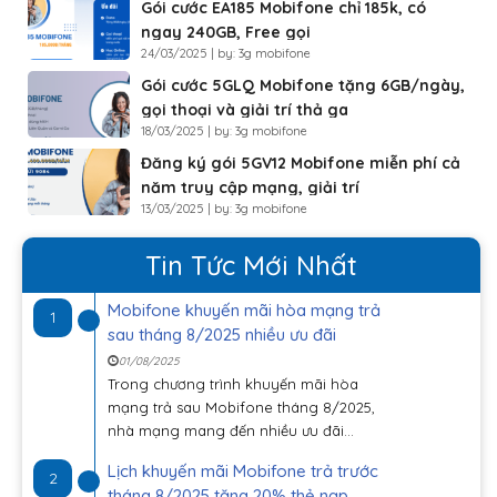
Gói cước EA185 Mobifone chỉ 185k, có
ngay 240GB, Free gọi
24/03/2025 | by: 3g mobifone
Gói cước 5GLQ Mobifone tặng 6GB/ngày,
gọi thoại và giải trí thả ga
18/03/2025 | by: 3g mobifone
Đăng ký gói 5GV12 Mobifone miễn phí cả
năm truy cập mạng, giải trí
13/03/2025 | by: 3g mobifone
Tin Tức Mới Nhất
Mobifone khuyến mãi hòa mạng trả
1
sau tháng 8/2025 nhiều ưu đãi
01/08/2025
Trong chương trình khuyến mãi hòa
mạng trả sau Mobifone tháng 8/2025,
nhà mạng mang đến nhiều ưu đãi...
Lịch khuyến mãi Mobifone trả trước
2
tháng 8/2025 tặng 20% thẻ nạp