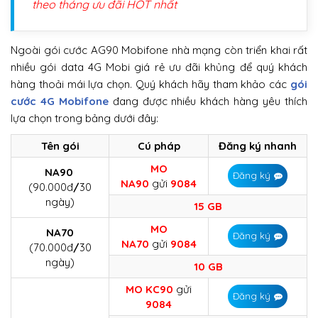
theo tháng ưu đãi HOT nhất
Ngoài gói cước AG90 Mobifone nhà mạng còn triển khai rất
nhiều gói data 4G Mobi giá rẻ ưu đãi khủng để quý khách
hàng thoải mái lựa chọn. Quý khách hãy tham khảo các
gói
cước 4G Mobifone
đang được nhiều khách hàng yêu thích
lựa chọn trong bảng dưới đây:
Tên gói
Cú pháp
Đăng ký nhanh
MO
NA90
Đăng ký
NA90
gửi
9084
(90.000đ
/
30
ngày)
15 GB
MO
NA70
Đăng ký
NA70
gửi
9084
(70.000đ
/
30
ngày)
10 GB
MO KC90
gửi
Đăng ký
9084