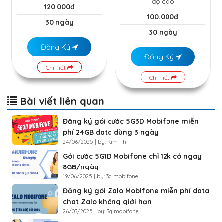
độ cao
120.000đ
100.000đ
30 ngày
30 ngày
Đăng Ký
Đăng Ký
Chi Tiết
Chi Tiết
Bài viết liên quan
Đăng ký gói cước 5G3D Mobifone miễn
phí 24GB data dùng 3 ngày
24/06/2025 | by: Kim Thi
Gói cước 5G1D Mobifone chỉ 12k có ngay
8GB/ngày
19/06/2025 | by: 3g mobifone
Đăng ký gói Zalo Mobifone miễn phí data
chat Zalo không giới hạn
26/03/2025 | by: 3g mobifone