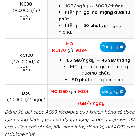
KC90
1GB/ngày ⇔ 30GB/tháng.
(90.000đ/30
Miễn phí
gọi nội mạng dưới 10
ngày)
phút.
Miễn phí
30 phút
gọi ngoại
mạng.
MO
Đăng ký
KC120
gửi
9084
KC120
1,5 GB/ngày ⇔ 45GB/tháng.
(120.000đ/30
Miễn phí cuộc gọi nội mạng
ngày)
dưới
10 phút.
50 phút
gọi ngoại mạng.
MO D30
gửi
9084
Đăng ký
D30
(30.000đ/7 ngày)
7GB/7 ngày
Đăng ký gói cước AG90 Mobifone quý khách hàng sẽ được
tận hưởng không gian sử dụng mạng di động trọn vẹn 30
ngày. Còn chờ gì nữa, hãy nhanh tay đăng ký gói AG90 của
Mobifone nhé!