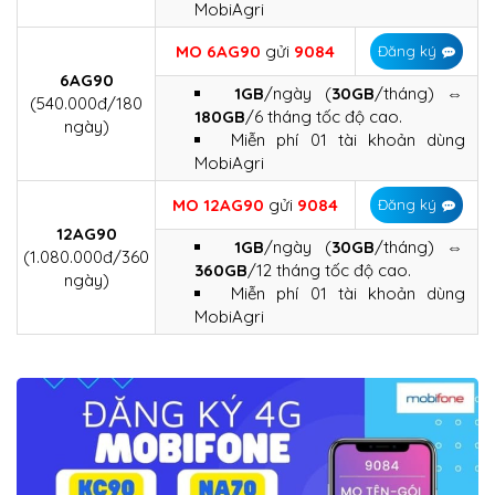
MobiAgri
MO 6AG90
gửi
9084
Đăng ký
6AG90
1GB
/ngày (
30GB
/tháng) ⇔
(540.000đ/180
180GB
/6 tháng tốc độ cao.
ngày)
Miễn phí 01 tài khoản dùng
MobiAgri
MO 12AG90
gửi
9084
Đăng ký
12AG90
1GB
/ngày (
30GB
/tháng) ⇔
(1.080.000đ/360
360GB
/12 tháng tốc độ cao.
ngày)
Miễn phí 01 tài khoản dùng
MobiAgri