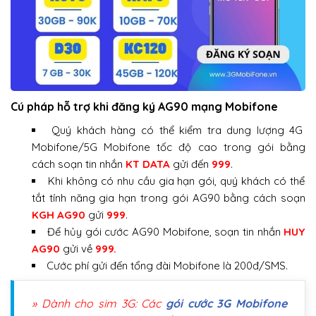
Cú pháp hỗ trợ khi đăng ký AG90 mạng Mobifone
Quý khách hàng có thể kiểm tra dung lượng 4G
Mobifone/5G Mobifone tốc độ cao trong gói bằng
cách soạn tin nhắn
KT DATA
gửi đến
999
.
Khi không có nhu cầu gia hạn gói, quý khách có thể
tắt tính năng gia hạn trong gói AG90 bằng cách soạn
KGH AG90
gửi
999
.
Để hủy gói cước AG90 Mobifone, soạn tin nhắn
HUY
AG90
gửi về
999.
Cước phí gửi đến tổng đài Mobifone là 200đ/SMS.
» Dành cho sim 3G: Các
gói cước 3G Mobifone