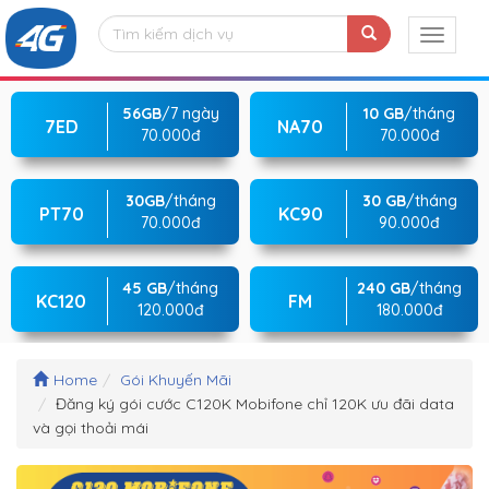
56GB
/7 ngày
10 GB
/tháng
7ED
NA70
70.000đ
70.000đ
30GB
/tháng
30 GB
/tháng
PT70
KC90
70.000đ
90.000đ
45 GB
/tháng
240 GB
/tháng
KC120
FM
120.000đ
180.000đ
Home
Gói Khuyến Mãi
Đăng ký gói cước C120K Mobifone chỉ 120K ưu đãi data
và gọi thoải mái