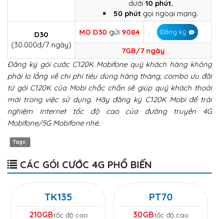
dưới
10 phút.
50 phút
gọi ngoại mạng.
MO D30
gửi
9084
Đăng ký
D30
(30.000đ/7 ngày)
7GB/7 ngày
Đăng ký gói cước C120K Mobifone quý khách hàng không
phải lo lắng về chi phí tiêu dùng hàng tháng, combo ưu đãi
từ gói C120K của Mobi chắc chắn sẽ giúp quý khách thoải
mái trong việc sử dụng. Hãy đăng ký C120K Mobi để trải
nghiệm Internet tốc độ cao của đường truyền 4G
Mobifone/5G Mobifone nhé.
Tags:
CÁC GÓI CƯỚC 4G PHỔ BIẾN
TK135
PT70
210GB
30GB
tốc độ cao
tốc độ cao