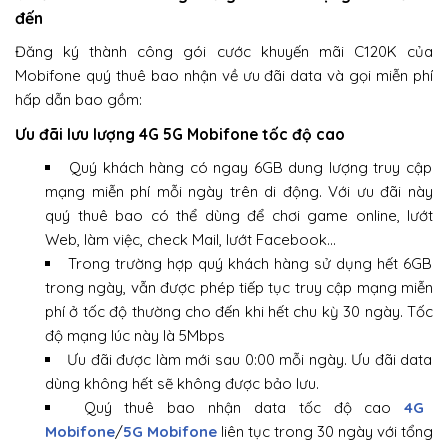
đến
Đăng ký thành công gói cước khuyến mãi C120K của
Mobifone quý thuê bao nhận về ưu đãi data và gọi miễn phí
hấp dẫn bao gồm:
Ưu đãi lưu lượng 4G 5G Mobifone tốc độ cao
Quý khách hàng có ngay 6GB dung lượng truy cập
mạng miễn phí mỗi ngày trên di động. Với ưu đãi này
quý thuê bao có thể dùng để chơi game online, lướt
Web, làm việc, check Mail, lướt Facebook…
Trong trường hợp quý khách hàng sử dụng hết 6GB
trong ngày, vẫn được phép tiếp tục truy cập mạng miễn
phí ở tốc độ thường cho đến khi hết chu kỳ 30 ngày. Tốc
độ mạng lúc này là 5Mbps
Ưu đãi được làm mới sau 0:00 mỗi ngày. Ưu đãi data
dùng không hết sẽ không được bảo lưu.
Quý thuê bao nhận data tốc độ cao
4G
Mobifone
/
5G Mobifone
liên tục trong 30 ngày với tổng