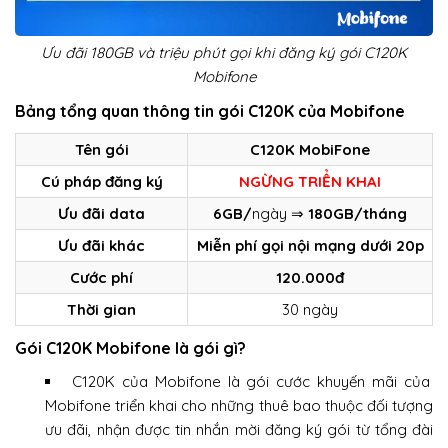
Ưu đãi 180GB và triệu phút gọi khi đăng ký gói C120K
Mobifone
Bảng tổng quan thông tin gói C120K của Mobifone
Tên gói
C120K MobiFone
Cú pháp đăng ký
NGỪNG TRIỂN KHAI
Ưu đãi data
6GB/
ngày ⇒
180GB/tháng
Ưu đãi khác
Miễn phí gọi nội mạng dưới 20p
Cước phí
120.000đ
Thời gian
30 ngày
Gói C120K Mobifone là gói gì?
C120K của Mobifone là gói cước khuyến mãi của
Mobifone triển khai cho những thuê bao thuộc đối tượng
ưu đãi, nhận được tin nhắn mời đăng ký gói từ tổng đài