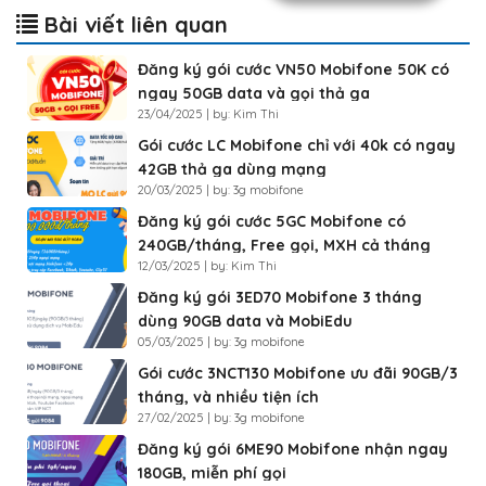
Bài viết liên quan
Đăng ký gói cước VN50 Mobifone 50K có
ngay 50GB data và gọi thả ga
23/04/2025 | by: Kim Thi
Gói cước LC Mobifone chỉ với 40k có ngay
42GB thả ga dùng mạng
20/03/2025 | by: 3g mobifone
Đăng ký gói cước 5GC Mobifone có
240GB/tháng, Free gọi, MXH cả tháng
12/03/2025 | by: Kim Thi
Đăng ký gói 3ED70 Mobifone 3 tháng
dùng 90GB data và MobiEdu
05/03/2025 | by: 3g mobifone
Gói cước 3NCT130 Mobifone ưu đãi 90GB/3
tháng, và nhiều tiện ích
27/02/2025 | by: 3g mobifone
Đăng ký gói 6ME90 Mobifone nhận ngay
180GB, miễn phí gọi