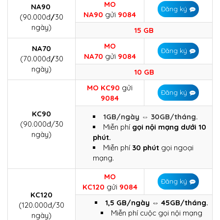
MO
NA90
Đăng ký
NA90
gửi
9084
(90.000đ
/
30
ngày)
15 GB
MO
NA70
Đăng ký
NA70
gửi
9084
(70.000đ
/
30
ngày)
10 GB
MO KC90
gửi
Đăng ký
9084
KC90
1GB/ngày ⇔ 30GB/tháng.
(90.000đ/30
Miễn phí
gọi nội mạng dưới 10
ngày)
phút.
Miễn phí
30 phút
gọi ngoại
mạng.
MO
Đăng ký
KC120
gửi
9084
KC120
1,5 GB/ngày ⇔ 45GB/tháng.
(120.000đ/30
Miễn phí cuộc gọi nội mạng
ngày)