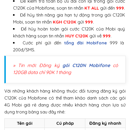
Để kiểm tra toàn bộ ưu đãi còn lại trong gói cước
C120K của Mobifone, soạn tin nhắn
KT ALL
gửi đến
999
.
Để hủy tính năng gia hạn tự động trong gói C120K
Mobi, soạn tin nhắn
KGH C120K
gửi
999
.
Để hủy hoàn toàn gói cước C120K của Mobi quý
khách hàng soạn tin nhắn
HUY C120K
gửi về
999
.
Cước phí gửi đến
tổng đài Mobifone
999 là
200đ/SMS.
» Tin mới: Đăng ký
gói C120N Mobifone
có
120GB data chỉ 90K 1 tháng
Với những khách hàng không thuộc đối tượng đăng ký gói
C120K của Mobifone có thể tham khảo danh sách các gói
4G Mobi giá rẻ đang được nhiều khách hàng chọn lựa sử
dụng trong bảng sau đây nhé:
Tên gói
Cú pháp
Đăng ký nhanh