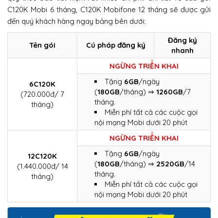
C120K Mobi 6 tháng, C120K Mobifone 12 tháng sẽ được gửi
đến quý khách hàng ngay bảng bên dưới:
Đăng ký
Tên gói
Cú pháp đăng ký
nhanh
NGỪNG TRIỂN KHAI
Tặng
6GB
/ngày
6C120K
(
180GB
/tháng) ⇒
1260GB
/7
(720.000đ/ 7
tháng.
tháng)
Miễn phí tất cả các cuộc gọi
nội mạng Mobi dưới 20 phút
NGỪNG TRIỂN KHAI
Tặng
6GB
/ngày
12C120K
(
180GB
/tháng) ⇒
2520GB
/14
(1.440.000đ/ 14
tháng.
tháng)
Miễn phí tất cả các cuộc gọi
nội mạng Mobi dưới 20 phút