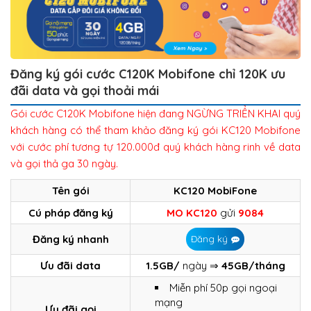
Đăng ký gói cước C120K Mobifone chỉ 120K ưu
đãi data và gọi thoải mái
Gói cước C120K Mobifone hiện đang NGỪNG TRIỂN KHAI quý
khách hàng có thể tham khảo đăng ký gói KC120 Mobifone
với cước phí tương tự 120.000đ quý khách hàng rinh về data
và gọi thả ga 30 ngày.
Tên gói
KC120 MobiFone
Cú pháp đăng ký
MO KC120
gửi
9084
Đăng ký nhanh
Đăng ký
Ưu đãi data
1.5GB/
ngày ⇒
45GB/tháng
Miễn phí 50p gọi ngoại
mạng
Ưu đãi gọi