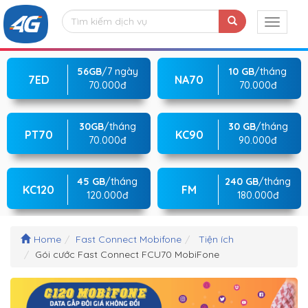
56GB
/7 ngày
10 GB
/tháng
7ED
NA70
70.000đ
70.000đ
30GB
/tháng
30 GB
/tháng
PT70
KC90
70.000đ
90.000đ
45 GB
/tháng
240 GB
/tháng
KC120
FM
120.000đ
180.000đ
Home
Fast Connect Mobifone
Tiện ích
Gói cước Fast Connect FCU70 MobiFone