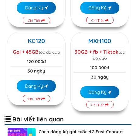
Đăng Ký
Đăng Ký
Chi Tiết
Chi Tiết
KC120
MXH100
Gọi + 45GB
30GB + fb + Tiktok
tốc độ cao
tốc
độ cao
120.000đ
100.000đ
30 ngày
30 ngày
Đăng Ký
Đăng Ký
Chi Tiết
Chi Tiết
Bài viết liên quan
Cách đăng ký gói cước 4G Fast Connect