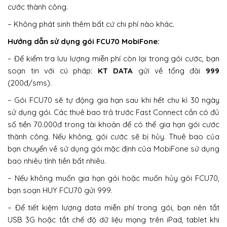
cước thành công.
– Không phát sinh thêm bất cứ chi phí nào khác.
Hướng dẫn sử dụng gói FCU70 MobiFone:
– Để kiểm tra lưu lượng miễn phí còn lại trong gói cước, bạn
soạn tin với cú pháp:
KT DATA
gửi về tổng đài
999
(200đ/sms).
– Gói FCU70 sẽ tự động gia hạn sau khi hết chu kì 30 ngày
sử dụng gói. Các thuê bao trả trước Fast Connect cần có đủ
số tiền 70.000đ trong tài khoản để có thể gia hạn gói cước
thành công. Nếu không, gói cước sẽ bị hủy. Thuê bao của
bạn chuyển về sử dụng gói mặc định của MobiFone sử dụng
bao nhiêu tính tiền bất nhiêu.
– Nếu không muốn gia hạn gói hoặc muốn hủy gói FCU70,
bạn soạn HUY FCU70 gửi 999.
– Để tiết kiệm lượng data miễn phí trong gói, bạn nên tắt
USB 3G hoặc tắt chế độ dữ liệu mạng trên iPad, tablet khi