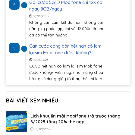
Gói cước 5G1D Mobifone chỉ 12k có
4
ngay 8GB/ngày
19/06/2025
Không cần cam kết dài hạn, không cần
đăng ký phức tạp, chỉ với 12.000đ là bạn
đã có thể tận hưởng...
Căn cước công dân hết hạn có làm
5
lại sim Mobifone được không?
18/06/2025
CCCD hết hạn có làm lại sim Mobifone
được không? Hiện nay, nhà mạng chưa
hỗ trợ sử dụng giấy tờ thay thế khi làm...
BÀI VIẾT XEM NHIỀU
Lịch khuyến mãi Mobifone trả trước tháng
8/2025 tặng 20% thẻ nạp
01/08/2025