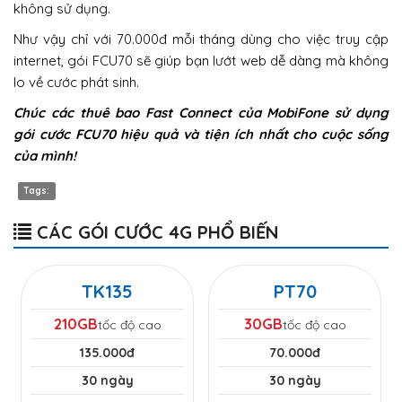
không sử dụng.
Như vậy chỉ với 70.000đ mỗi tháng dùng cho việc truy cập
internet, gói FCU70 sẽ giúp bạn lướt web dễ dàng mà không
lo về cước phát sinh.
Chúc các thuê bao Fast Connect của MobiFone sử dụng
gói cước FCU70 hiệu quả và tiện ích nhất cho cuộc sống
của mình!
Tags:
CÁC GÓI CƯỚC 4G PHỔ BIẾN
TK135
PT70
210GB
30GB
tốc độ cao
tốc độ cao
135.000đ
70.000đ
30 ngày
30 ngày