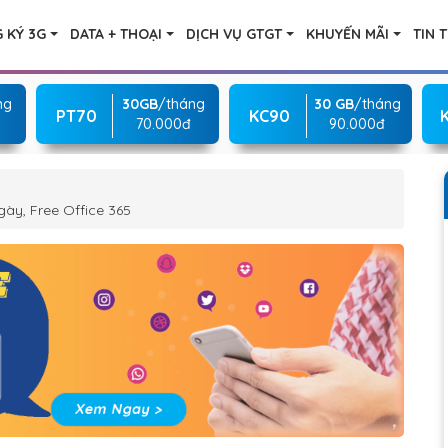
 KÝ 3G
DATA + THOẠI
DỊCH VỤ GTGT
KHUYẾN MÃI
TIN 
ng
30GB
/tháng
30 GB
/tháng
PT70
KC90
70.000đ
90.000đ
ày, Free Office 365