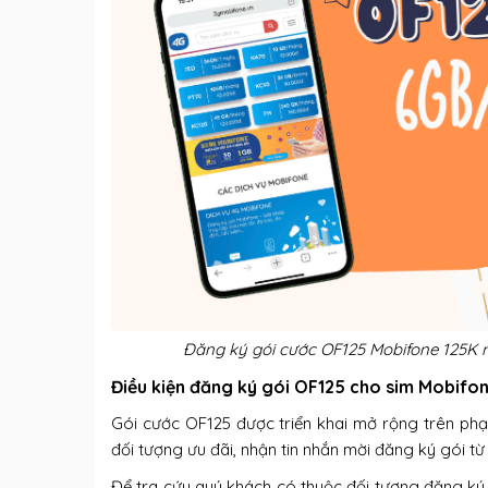
Đăng ký gói cước OF125 Mobifone 125K m
Điều kiện đăng ký gói OF125 cho sim Mobifon
Gói cước OF125 được triển khai mở rộng trên ph
đối tượng ưu đãi, nhận tin nhắn mời đăng ký gói t
Để tra cứu quý khách có thuộc đối tượng đăng ký 