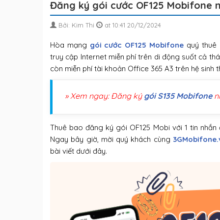
Đăng ký gói cước OF125 Mobifone 
Bởi: Kim Thi
at 10:41 20/12/2024
Hòa mạng
gói cước OF125 Mobifone
quý thuê 
truy cập Internet miễn phí trên di động suốt cả 
còn miễn phí tài khoản Office 365 A3 trên hệ sinh 
» Xem ngay: Đăng ký
gói S135 Mobifone
n
Thuê bao đăng ký gói OF125 Mobi với 1 tin nhắn
Ngay bây giờ, mời quý khách cùng
3GMobifone.
bài viết dưới đây.