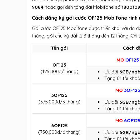
9084
hoặc gọi đến tổng đài Mobifone số
1800109
Cách đăng ký gói cước OF125 Mobifone rinh 
Gói cước OF125 Mobifone được triển khai với đa d
tháng, gói chu kỳ dài từ 3 tháng đến 12 tháng. Chi 
Tên gói
Cách đ
MO
OF12
OF125
(125.000đ/tháng)
Ưu đãi
6GB/ngà
Tặng 01 tài khoả
MO
3OF12
3OF125
(375.000đ/3 tháng)
Ưu đãi
6GB/ngà
Tặng 01 tài khoả
MO
6OF12
6OF125
(750.000đ/6 tháng)
Ưu đãi
6GB/ngà
Tặng 01 tài khoả