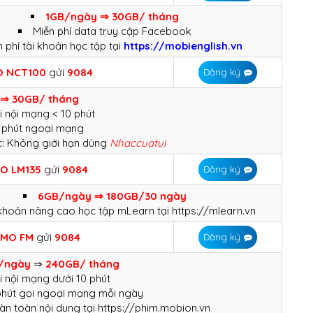
1GB/ngày ⇒ 30GB/ tháng
Miễn phí data truy cập Facebook​
n phí tài khoản học tập tại
https://mobienglish.vn
O
NCT100
gửi
9084
Đăng ký
 ⇒ 30GB/ tháng
i nội mạng < 10 phút
0 phút ngoại mạng
c: Không giới hạn dùng
Nhaccuatui
MO
LM135
gửi
9084
Đăng ký
6GB/ngày ⇒ 180GB/30 ngày
 khoản nâng cao học tập mLearn tại https://mlearn.vn
MO FM
gửi
9084
Đăng ký
/ngày
⇒
240GB/ tháng
i nội mạng dưới 10 phút
 phút gọi ngoại mạng mỗi ngày
àn toàn nội dung tại https://phim.mobion.vn