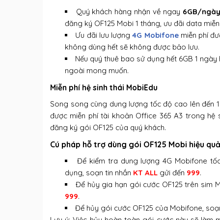
Quý khách hàng nhận về ngay
6GB/ngà
đăng ký OF125 Mobi 1 tháng, ưu đãi data miễn
Ưu đãi lưu lượng
4G Mobifone
miễn phí đư
không dùng hết sẽ không được bảo lưu.
Nếu quý thuê bao sử dụng hết 6GB 1 ngày hệ
ngoài mong muốn.
Miễn phí hệ sinh thái MobiEdu
Song song cùng dung lượng tốc độ cao lên đến 
được miễn phí tài khoản Office 365 A3 trong hệ 
đăng ký gói OF125 của quý khách.
Cú pháp hỗ trợ dùng gói OF125 Mobi hiệu qu
Để kiểm tra dung lượng 4G Mobifone tốc 
dụng, soạn tin nhắn
KT ALL
gửi đến
999
.
Để hủy gia hạn gói cước OF125 trên sim 
999
.
Để hủy gói cước OF125 của Mobifone, soạ
Lưu ý: Việc hủy hoàn toàn gói cước này sẽ làm m