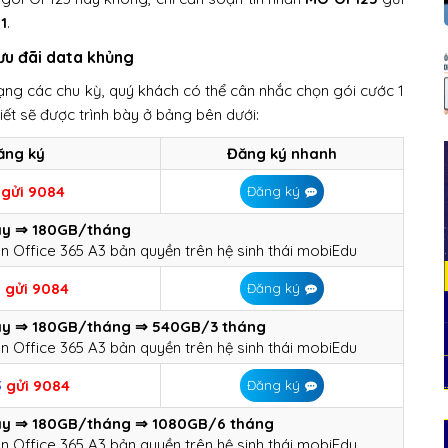
1
.
ưu đãi data khủng
ạng các chu kỳ, quý khách có thể cân nhắc chọn gói cước 1
tiết sẽ được trình bày ở bảng bên dưới:
ăng ký
Đăng ký nhanh
5
gửi 9084
Đăng ký
y ⇒ 180GB/tháng
n Office 365 A3 bản quyền trên hệ sinh thái mobiEdu
5
gửi 9084
Đăng ký
y ⇒ 180GB/tháng ⇒ 540GB/3 tháng
n Office 365 A3 bản quyền trên hệ sinh thái mobiEdu
5
gửi 9084
Đăng ký
y ⇒ 180GB/tháng ⇒ 1080GB/6 tháng
n Office 365 A3 bản quyền trên hệ sinh thái mobiEdu