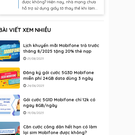
được không? Hiện nay, nhà mạng chưa
hỗ trợ sử dụng giấy tờ thay thế khi làm...
BÀI VIẾT XEM NHIỀU
Lịch khuyến mãi Mobifone trả trước
tháng 8/2025 tặng 20% thẻ nạp
01/08/2025
Đăng ký gói cước 5G3D Mobifone
miễn phí 24GB data dùng 3 ngày
24/06/2025
Gói cước 5G1D Mobifone chỉ 12k có
ngay 8GB/ngày
19/06/2025
Căn cước công dân hết hạn có làm
lại sim Mobifone được không?