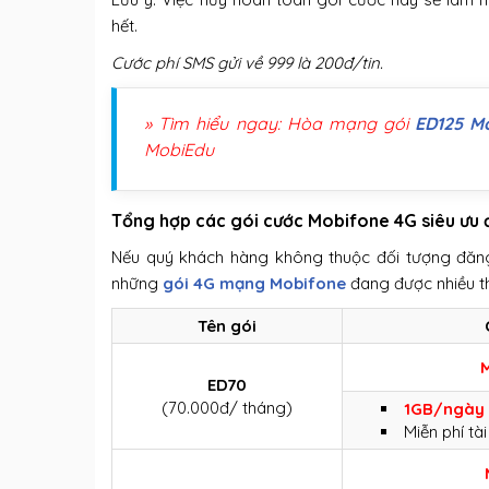
hết.
Cước phí SMS gửi về 999 là 200đ/tin.
» Tìm hiểu ngay: Hòa mạng gói
ED125 M
MobiEdu
Tổng hợp các gói cước Mobifone 4G siêu ưu đ
Nếu quý khách hàng không thuộc đối tượng đăng
những
gói 4G mạng Mobifone
đang được nhiều t
Tên gói
ED70
(70.000đ/ tháng)
1GB/ngày
Miễn phí t