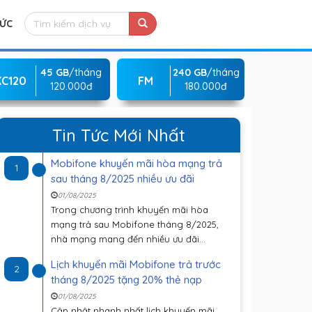
TỨC
45 GB
/tháng
240 GB
/tháng
KC120
FM
120.000đ
180.000đ
Tin Tức Mới Nhất
Mobifone khuyến mãi hòa mạng trả
1
sau tháng 8/2025 nhiều ưu đãi
01/08/2025
Trong chương trình khuyến mãi hòa
mạng trả sau Mobifone tháng 8/2025,
nhà mạng mang đến nhiều ưu đãi...
Lịch khuyến mãi Mobifone trả trước
2
tháng 8/2025 tặng 20% thẻ nạp
01/08/2025
Cập nhật nhanh nhất lịch khuyến mãi