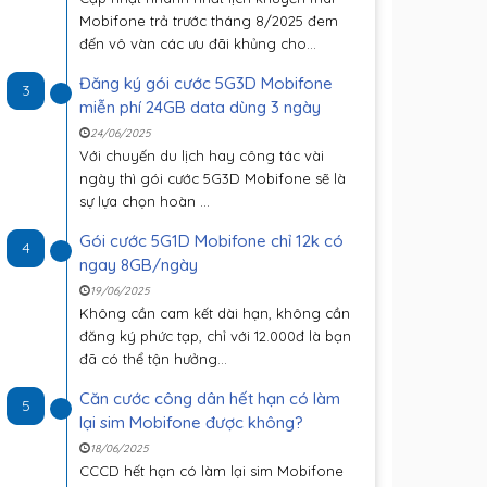
Mobifone trả trước tháng 8/2025 đem
đến vô vàn các ưu đãi khủng cho...
Đăng ký gói cước 5G3D Mobifone
3
miễn phí 24GB data dùng 3 ngày
24/06/2025
Với chuyến du lịch hay công tác vài
ngày thì gói cước 5G3D Mobifone sẽ là
sự lựa chọn hoàn ...
Gói cước 5G1D Mobifone chỉ 12k có
4
ngay 8GB/ngày
19/06/2025
Không cần cam kết dài hạn, không cần
đăng ký phức tạp, chỉ với 12.000đ là bạn
đã có thể tận hưởng...
Căn cước công dân hết hạn có làm
5
lại sim Mobifone được không?
18/06/2025
CCCD hết hạn có làm lại sim Mobifone