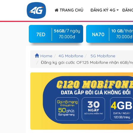
TRANG CHỦ
ĐĂNG KÝ 4G
ĐĂNG
56GB
/7 ngày
10 GB
/thá
7ED
NA70
70.000đ
70.000đ
Home
4G Mobifone
5G Mobifone
Đăng ký gói cước OF125 Mobifone nhận 6GB/ng