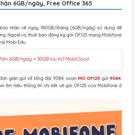
nhận 6GB/ngày, Free Office 365
bao nhận về ngay 180GB/tháng (6GB/ngày) sử dụng để
tháng. Ngoài ra, thuê bao đăng ký gói OF125 mạng Mobifone
thái Mobi Edu.
hận 6GB/ngày + 30GB lưu trữ MobiCloud
 đơn giản gửi về tổng đài 9084, soạn
MO OF125
gửi
9084
.
vn
tìm hiểu thông tin chi tiết về gói OF125 của Mobifone ở