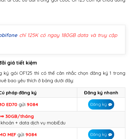
obifone
chỉ 125K có ngay 180GB data và truy cập
ãi giá tiết kiệm
 ký gói OF125 thì có thể cân nhắc chọn đăng ký 1 trong
huê bao yêu thích ở bảng dưới đây:
Cú pháp đăng ký
Đăng ký nhanh
MO ED70
gửi
9084
Đăng ký
 ⇒ 30GB/tháng
ài khoản + data dịch vụ mobiEdu
MO MEF
gửi
9084
Đăng ký