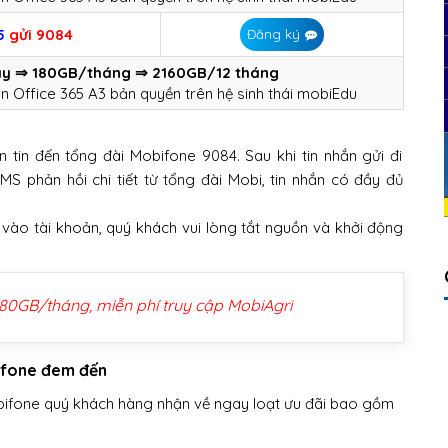
5
gửi 9084
Đăng ký
y ⇒ 180GB/tháng ⇒ 2160GB/12 tháng
n Office 365 A3 bản quyền trên hệ sinh thái mobiEdu
tin đến tổng đài Mobifone 9084. Sau khi tin nhắn gửi đi
 phản hồi chi tiết từ tổng đài Mobi, tin nhắn có đầy đủ
 vào tài khoản, quý khách vui lòng tắt nguồn và khởi động
80GB/tháng, miễn phí truy cập MobiAgri
bifone đem đến
bifone quý khách hàng nhận về ngay loạt ưu đãi bao gồm