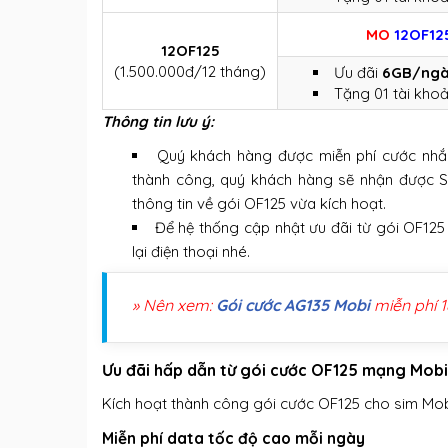
MO
12OF12
12OF125
(1.500.000đ/12 tháng)
Ưu đãi
6GB/ngà
Tặng 01 tài khoả
Thông tin lưu ý:
Quý khách hàng được miễn phí cước nhắn 
thành công, quý khách hàng sẽ nhận được SMS
thông tin về gói OF125 vừa kích hoạt.
Để hệ thống cập nhật ưu đãi từ gói OF125
lại điện thoại nhé.
» Nên xem:
Gói cước AG135 Mobi
miễn phí 1
Ưu đãi hấp dẫn từ gói cước OF125 mạng Mo
Kích hoạt thành công gói cước OF125 cho sim Mo
Miễn phí data tốc độ cao mỗi ngày