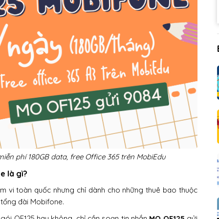
iễn phí 180GB data, free Office 365 trên MobiEdu
e là gì?
ạm vi toàn quốc nhưng chỉ dành cho những thuê bao thuộc
ừ tổng đài Mobifone.
gói OF125 hay không, chỉ cần soạn tin nhắn
MO OF125
gửi