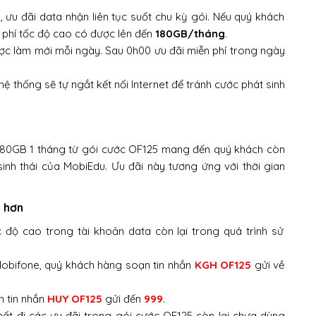
y
, ưu đãi data nhận liên tục suốt chu kỳ gói. Nếu quý khách
 phí tốc độ cao có được lên đến
180GB/tháng
.
ợc làm mới mỗi ngày. Sau 0h00 ưu đãi miễn phí trong ngày
 thống sẽ tự ngắt kết nối Internet để tránh cước phát sinh
180GB 1 tháng từ gói cước OF125 mang đến quý khách còn
sinh thái của MobiEdu. Ưu đãi này tương ứng với thời gian
ả hơn
độ cao trong tài khoản data còn lại trong quá trình sử
Mobifone, quý khách hàng soạn tin nhắn
KGH OF125
gửi về
n tin nhắn
HUY OF125
gửi đến
999
.
ất đi các ưu đãi trong gói cước OF125 còn lại chưa dùng