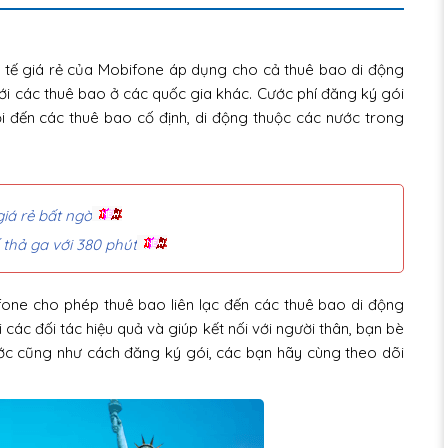
 tế giá rẻ của Mobifone áp dụng cho cả thuê bao di động
 với các thuê bao ở các quốc gia khác. Cước phí đăng ký gói
ọi đến các thuê bao cố định, di động thuộc các nước trong
iá rẻ bất ngờ
thả ga với 380 phút
one cho phép thuê bao liên lạc đến các thuê bao di động
i các đối tác hiệu quả và giúp kết nối với người thân, bạn bè
 cước cũng như cách đăng ký gói, các bạn hãy cùng theo dõi