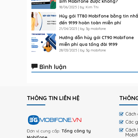
sim Mobifone được không?
18/06/2025 | by: Kim Thi
Hủy gói TT80 Mobifone bằng tin nh
đến 9199 hoàn toàn miễn phí
21/04/2025 | by: 3g mobifone
Hướng dẫn hủy gói CT90 Mobifone
miễn phí qua tổng đài 9199
28/03/2025 | by: 3g mobifone
Bình luận
THÔNG TIN LIÊN HỆ
THÔNG
Cách 
Các g
Cách 
Đơn vị cung cấp:
Tổng công ty
Mobi
Mobifone