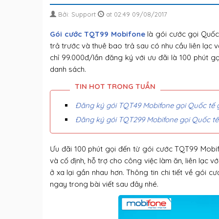
Bởi: Support
at 02:49 09/08/2017
Gói cước TQT99 Mobifone
là gói cước gọi Quốc
trả trước và thuê bao trả sau có nhu cầu liên lạc
chỉ 99.000đ/lần đăng ký với ưu đãi là 100 phút g
danh sách.
Đăng ký gói TQT49 Mobifone gọi Quốc tế g
Đăng ký gói TQT299 Mobifone gọi Quốc tế 
Ưu đãi 100 phút gọi đến từ gói cước TQT99 Mobif
và cố định, hỗ trợ cho công việc làm ăn, liên lạc vớ
ở xa lại gần nhau hơn. Thông tin chi tiết về gói
ngay trong bài viết sau đây nhé.