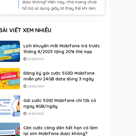
được không? Hiện nay, nhà mạng chưa
hỗ trợ sử dụng giấy tờ thay thế khi làm...
BÀI VIẾT XEM NHIỀU
Lịch khuyến mãi Mobifone trả trước
tháng 8/2025 tặng 20% thẻ nạp
01/08/2025
Đăng ký gói cước 5G3D Mobifone
miễn phí 24GB data dùng 3 ngày
24/06/2025
Gói cước 5G1D Mobifone chỉ 12k có
ngay 8GB/ngày
19/06/2025
Căn cước công dân hết hạn có làm
lại sim Mobifone được không?