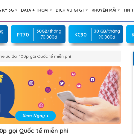
 KÝ 3G
DATA + THOẠI
DỊCH VỤ GTGT
KHUYẾN MÃI
TIN 
ng
30GB
/tháng
30 GB
/tháng
PT70
KC90
70.000đ
90.000đ
e ưu đãi 100p gọi Quốc tế miễn phí
0p gọi Quốc tế miễn phí