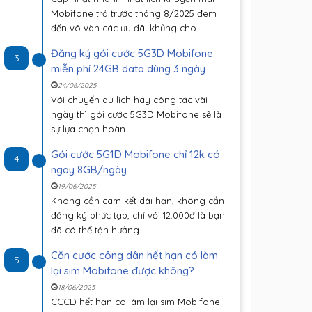
Mobifone trả trước tháng 8/2025 đem
đến vô vàn các ưu đãi khủng cho...
Đăng ký gói cước 5G3D Mobifone
3
miễn phí 24GB data dùng 3 ngày
24/06/2025
Với chuyến du lịch hay công tác vài
ngày thì gói cước 5G3D Mobifone sẽ là
sự lựa chọn hoàn ...
Gói cước 5G1D Mobifone chỉ 12k có
4
ngay 8GB/ngày
19/06/2025
Không cần cam kết dài hạn, không cần
đăng ký phức tạp, chỉ với 12.000đ là bạn
đã có thể tận hưởng...
Căn cước công dân hết hạn có làm
5
lại sim Mobifone được không?
18/06/2025
CCCD hết hạn có làm lại sim Mobifone