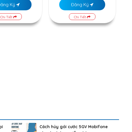
Đăng Ký
Đăng Ký
Chi Tiết
Chi Tiết
ại
Cách hủy gói cước 5GV Mobifone