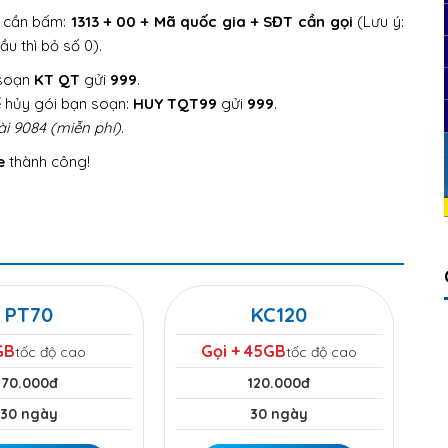
ỉ cần bấm:
1313 + 00 + Mã quốc gia + SĐT cần gọi
(Lưu ý:
 thì bỏ số 0).
 soạn
KT QT
gửi
999
.
ể hủy gói bạn soạn:
HUY TQT99
gửi
999
.
i 9084 (miễn phí).
e
thành công!
PT70
KC120
GB
Gọi + 45GB
tốc độ cao
tốc độ cao
70.000đ
120.000đ
30 ngày
30 ngày