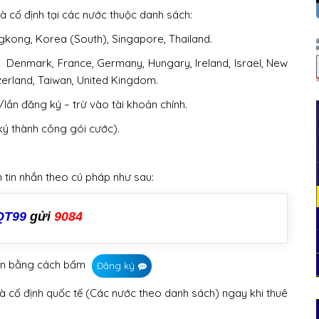
à cố định tại các nước thuộc danh sách:
ngkong, Korea (South), Singapore, Thailand.
il, Denmark, France, Germany, Hungary, Ireland, Israel, New
zerland, Taiwan, United Kingdom.
ần đăng ký – trừ vào tài khoản chính.
 ký thành công gói cước).
tin nhắn theo cú pháp như sau:
QT99
gửi
9084
hơn bằng cách bấm
Đăng ký
à cố định quốc tế (Các nước theo danh sách) ngay khi thuê