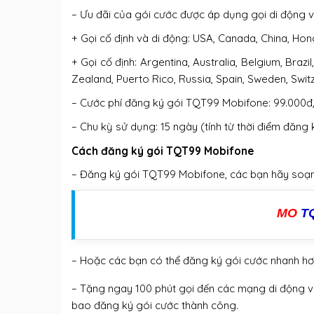
– Ưu đãi của gói cước được áp dụng gọi di động v
+ Gọi cố định và di động: USA, Canada, China, Ho
+ Gọi cố định: Argentina, Australia, Belgium, Braz
Zealand, Puerto Rico, Russia, Spain, Sweden, Swit
– Cước phí đăng ký gói TQT99 Mobifone: 99.000đ/l
– Chu kỳ sử dụng: 15 ngày (tính từ thời điểm đăng
Cách đăng ký gói TQT99 Mobifone
– Đăng ký gói TQT99 Mobifone, các bạn hãy soạn 
MO
T
– Hoặc các bạn có thể đăng ký gói cước nhanh 
– Tặng ngay 100 phút gọi đến các mạng di động v
bao đăng ký gói cước thành công.