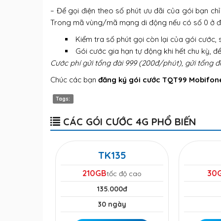
– Để gọi điện theo số phút ưu đãi của gói bạn ch
Trong mã vùng/mã mạng di động nếu có số 0 ở đầu
Kiểm tra số phút gọi còn lại của gói cước,
Gói cước gia hạn tự động khi hết chu kỳ, đ
Cước phí gửi tổng đài 999 (200đ/phút), gửi tổng đà
Chúc các bạn
đăng ký gói cước TQT99 Mobifon
Tags:
CÁC GÓI CƯỚC 4G PHỔ BIẾN
TK135
210GB
30
tốc độ cao
135.000đ
30 ngày