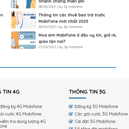
nhanh chóng miễn phí
08/06/2025 | by: 3g mobifone
ắn
Thông tin các thuê bao trả trước
Mobifone mới nhất 2025
03/04/2025 | by: 3g mobifone
Mua sim Mobifone ở đâu uy tín, giá rẻ,
giao tận nơi?
25/03/2025 | by: 3g mobifone
 TIN 4G
THÔNG TIN 3G
đăng ký 4G Mobifone
Đăng ký 3G Mobifone
ói cước 4G Mobifone
Các gói cước 3G Mobifone
kiểm tra dung lượng 4G
Cài đặt 3G Mobifone
fone
Số tổng đài mobifone