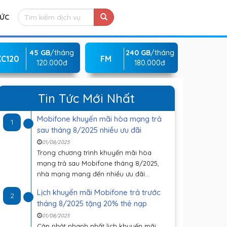
TỨC
45 GB
/tháng
240 GB
/tháng
KC120
FM
120.000đ
180.000đ
Tin Tức Mới Nhất
Mobifone khuyến mãi hòa mạng trả
1
sau tháng 8/2025 nhiều ưu đãi
01/08/2025
Trong chương trình khuyến mãi hòa
mạng trả sau Mobifone tháng 8/2025,
nhà mạng mang đến nhiều ưu đãi...
Lịch khuyến mãi Mobifone trả trước
2
tháng 8/2025 tặng 20% thẻ nạp
01/08/2025
Cập nhật nhanh nhất lịch khuyến mãi