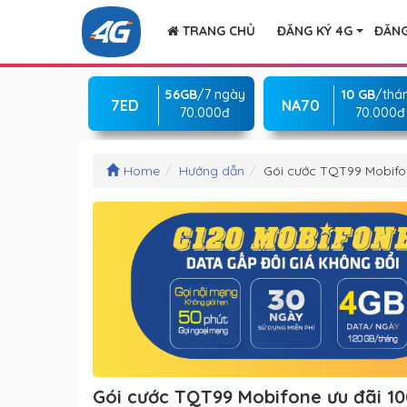
TRANG CHỦ
ĐĂNG KÝ 4G
ĐĂNG
56GB
/7 ngày
10 GB
/thá
7ED
NA70
70.000đ
70.000đ
Home
Hướng dẫn
Gói cước TQT99 Mobifon
Gói cước TQT99 Mobifone ưu đãi 10