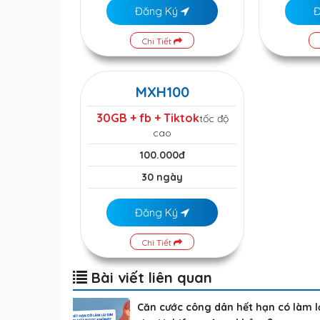
Đăng Ký
Chi Tiết
MXH100
30GB + fb + Tiktok
tốc độ
cao
100.000đ
30 ngày
Đăng Ký
Chi Tiết
Bài viết liên quan
Căn cước công dân hết hạn có làm l