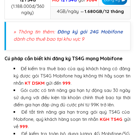
(1.188.000đ/360
4GB/ngày
⇔1.680GB/12 tháng
ngày)
» Thông tin thêm:
Đăng ký gói 24G Mobifone
dành cho thuê bao tại khu vực 9
Cú pháp cần biết khi đăng ký TS4G mạng Mobifone
Để kiểm tra thuê bao của quý khách hàng có đăng
ký được gói TS4G Mobifone hay không thì hãy soạn tin
nhắn
KT DSKM
gửi đến
999
.
Gói cước có tinh năng gia hạn tự động sau 30 ngày
sử dụng với điều kiện tài khoản chính thuê bao tại thời
điểm gia hạn đáp ứng đủ cước phí từ 99K trở lên.
Để tắt tính năng gia hạn trong gói quý TS4G của
Mobifone, quý khách hàng soạn tin nhắn
KGH TS4G
gửi
về
999
.
Để kiểm tra toàn bộ dung lượng 4G Mobifone/5G