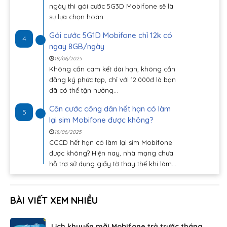
ngày thì gói cước 5G3D Mobifone sẽ là
sự lựa chọn hoàn ...
Gói cước 5G1D Mobifone chỉ 12k có
4
ngay 8GB/ngày
19/06/2025
Không cần cam kết dài hạn, không cần
đăng ký phức tạp, chỉ với 12.000đ là bạn
đã có thể tận hưởng...
Căn cước công dân hết hạn có làm
5
lại sim Mobifone được không?
18/06/2025
CCCD hết hạn có làm lại sim Mobifone
được không? Hiện nay, nhà mạng chưa
hỗ trợ sử dụng giấy tờ thay thế khi làm...
BÀI VIẾT XEM NHIỀU
Lịch khuyến mãi Mobifone trả trước tháng