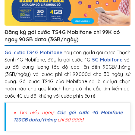
Đăng ký gói cước TS4G Mobifone chỉ 99K có
ngay 90GB data (3GB/ngày)
Gói cước TS4G Mobifone
hay còn gọi là gói cước Thạch
Sanh 4G Mobifone, đây là gói cước 4G
5G Mobifone
với
ưu đãi dung lượng tốc độ cao lên đến 90GB/tháng
(3GB/ngày) với cước phí chỉ 99.000đ cho 30 ngày sử
dụng. Gói cước TS4G của Mobifone sẽ là sự lựa chọn
hoàn hảo cho quý khách hàng có nhu cầu tìm kiếm gói
cước 4G ưu đãi khủng với cước phí siêu rẻ.
» Tìm hiểu ngay:
Các gói cước 4G Mobifone
120GB data/tháng
chỉ 50.000đ