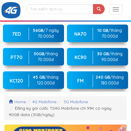
56GB
/7 ngày
10 GB
/tháng
7ED
NA70
70.000đ
70.000đ
30GB
/tháng
30 GB
/tháng
PT70
KC90
70.000đ
90.000đ
45 GB
/tháng
240 GB
/tháng
KC120
FM
120.000đ
180.000đ
Home
4G Mobifone
5G Mobifone
Đăng ký gói cước TS4G Mobifone chỉ 99K có ngay
90GB data (3GB/ngày)