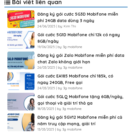
Bài viết liên quan
Đăng ký gói cước 5G3D Mobifone miễn
phí 24GB data dùng 3 ngày
24/06/2025 | by: Kim Thi
Gói cước 5G1D Mobifone chỉ 12k có ngay
8GB/ngày
19/06/2025 | by: 3g mobifone
Đăng ký gói Zalo Mobifone miễn phí data
chat Zalo không giới hạn
26/03/2025 | by: 3g mobifone
Gói cước EA185 Mobifone chỉ 185k, có
ngay 240GB, Free gọi
24/03/2025 | by: 3g mobifone
Gói cước 5GLQ Mobifone tặng 6GB/ngày,
gọi thoại và giải trí thả ga
18/03/2025 | by: 3g mobifone
Đăng ký gói 5GV12 Mobifone miễn phí cả
năm truy cập mạng, giải trí
13/03/2025 | by: 3g mobifone