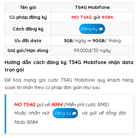
Tên gói
TS4G Mobifone
Cú pháp đăng ký
MO TS4G
gửi
9084
Cách đăng ký
Đăng ký
Ưu đãi data
3GB
/ngày ⇒
90GB
/ tháng
Giá gói/Hạn dùng
99.000đ/30 ngày
Hướng dẫn cách đăng ký TS4G Mobifone nhận data
trọn gói
Để hòa mạng gói cước TS4G Mobifone quý khách hàng
soạn tin nhắn theo cú pháp đơn giản như sau
MO TS4G
gửi về
9084
(Miễn phí cước SMS)
Hoặc nhấn nút
và gửi về tổng đài
Đăng ký
Mobi 9084