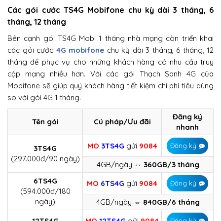
Các gói cước TS4G Mobifone chu kỳ dài 3 tháng, 6
tháng, 12 tháng
Bên cạnh gói TS4G Mobi 1 tháng nhà mạng còn triển khai
các gói cước
4G mobifone
chu kỳ dài 3 tháng, 6 tháng, 12
tháng để phục vụ cho những khách hàng có nhu cầu truy
cập mạng nhiều hơn. Với các gói Thạch Sanh 4G của
Mobifone sẽ giúp quý khách hàng tiết kiệm chi phí tiêu dùng
so với gói 4G 1 tháng.
Đăng ký
Tên gói
Cú pháp/Ưu đãi
nhanh
MO
3TS4G
gửi
9084
Đăng ký
3TS4G
(297.000đ/90 ngày)
4GB/ngày
⇔ 360GB/3 tháng
6TS4G
MO
6TS4G
gửi
9084
Đăng ký
(594.000đ/180
ngày)
4GB/ngày
⇔ 840GB/6 tháng
12TS4G
MO
12TS4G
gửi
9084
Đăng ký