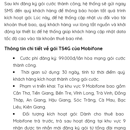
Sau khi đăng ký gói cước thành công, hệ thống sẽ gửi ngay
SMS đến quý khách hàng để thông báo hoàn tất quá trình
kích hoạt gói. Lúc này, để hệ thống cập nhật ưu đãi vào tài
khoản thuê bao, quý khách hàng vui lòng tắt nguồn và khởi
động lại thiết bị để hệ thống giúp khách hàng cập nhật data
tốc độ cao vào tài khoản thuê bao nhé.
Thông tin chi tiết về gói TS4G của Mobifone
Cước phí đăng ký: 99.000đ/lần hòa mạng gói cước
thành công.
Thời gian sử dụng: 30 ngày, tính từ thời điểm quý
khách hàng kích hoạt thành công gói cước.
Phạm vi triển khai: Tại khu vực 9 Mobifone bao gồm
Cần Thơ, Tiền Giang, Bến Tre, Vĩnh Long, Trà Vinh, Đồng
Tháp, An Giang, Hậu Giang, Sóc Trăng, Cà Mau, Bạc
Liêu, Kiên Giang.
Đối tượng kích hoạt gói: Dành cho thuê bao
Mobifone trả trước, trả sau hoạt động tại khu vực 9
nhận được tin nhắn mời đăng ký gói từ tổng đài mạng