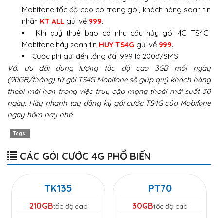
Mobifone tốc độ cao có trong gói, khách hàng soạn tin
nhắn
KT ALL
gửi về
999
.
Khi quý thuê bao có nhu cầu hủy gói 4G TS4G
Mobifone hãy soạn tin
HUY TS4G
gửi về
999
.
Cước phí gửi đến tổng đài 999 là 200đ/SMS
Với ưu đãi dung lượng tốc độ cao 3GB mỗi ngày
(90GB/tháng) từ gói TS4G Mobifone sẽ giúp quý khách hàng
thoải mái hơn trong việc truy cập mạng thoải mái suốt 30
ngày. Hãy nhanh tay đăng ký gói cước TS4G của Mobifone
ngay hôm nay nhé.
Tags:
CÁC GÓI CƯỚC 4G PHỔ BIẾN
TK135
PT70
210GB
30GB
tốc độ cao
tốc độ cao