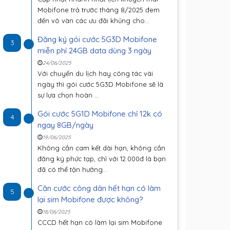
Mobifone trả trước tháng 8/2025 đem
đến vô vàn các ưu đãi khủng cho...
Đăng ký gói cước 5G3D Mobifone
3
miễn phí 24GB data dùng 3 ngày
24/06/2025
Với chuyến du lịch hay công tác vài
ngày thì gói cước 5G3D Mobifone sẽ là
sự lựa chọn hoàn ...
Gói cước 5G1D Mobifone chỉ 12k có
4
ngay 8GB/ngày
19/06/2025
Không cần cam kết dài hạn, không cần
đăng ký phức tạp, chỉ với 12.000đ là bạn
đã có thể tận hưởng...
Căn cước công dân hết hạn có làm
5
lại sim Mobifone được không?
18/06/2025
CCCD hết hạn có làm lại sim Mobifone