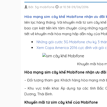
Bởi: 3g mobifone
at 10:38 09/06/2016
Hòa mạng sim cây khế Mobifone nhận ưu đãi 
liên lạc hàng tháng. Với khuyến mãi từ sim cây kh
bao cạn kiệt tiền khi tám chuyện cùng những ngư
tiết về khuyến mãi hòa mạng hấp dẫn này của Mob
Những gói cước 3G Mobifone chu kỳ 3 thá
Xem Copa America 2016 cực đỉnh với gói 
Khuyến mãi hòa m
Hòa mạng sim cây khế Mobifone nhận ưu đãi
– Đối tượng tham gia: Khách hàng hòa mạng mới
– Khu vực triển khai: Áp dụng tại các tỉnh Bắc 
Dương, Thái Bình.
Khuyến mãi từ sim cây khế của Mobifone