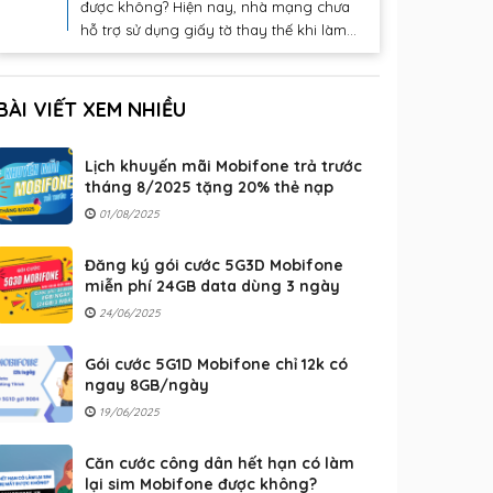
được không? Hiện nay, nhà mạng chưa
hỗ trợ sử dụng giấy tờ thay thế khi làm...
BÀI VIẾT XEM NHIỀU
Lịch khuyến mãi Mobifone trả trước
tháng 8/2025 tặng 20% thẻ nạp
01/08/2025
Đăng ký gói cước 5G3D Mobifone
miễn phí 24GB data dùng 3 ngày
24/06/2025
Gói cước 5G1D Mobifone chỉ 12k có
ngay 8GB/ngày
19/06/2025
Căn cước công dân hết hạn có làm
lại sim Mobifone được không?