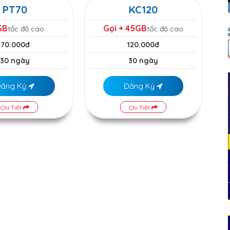
PT70
KC120
GB
Gọi + 45GB
tốc độ cao
tốc độ cao
70.000đ
120.000đ
30 ngày
30 ngày
Đăng Ký
Đăng Ký
Chi Tiết
Chi Tiết