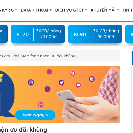
 KÝ 3G
DATA + THOẠI
DỊCH VỤ GTGT
KHUYẾN MÃI
TIN 
ng
30GB
/tháng
30 GB
/tháng
PT70
KC90
70.000đ
90.000đ
m cây khế Mobifone nhận ưu đãi khủng
ận ưu đãi khủng