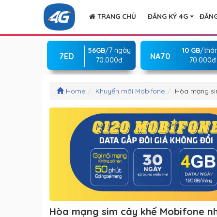
TRANG CHỦ
ĐĂNG KÝ 4G
ĐĂNG
56GB
/7 ngày
10 GB
/thá
7ED
NA70
70.000đ
70.000đ
Home
Khuyến mãi Mobifone
Hòa mạng si
Hòa mạng sim cây khế Mobifone nh