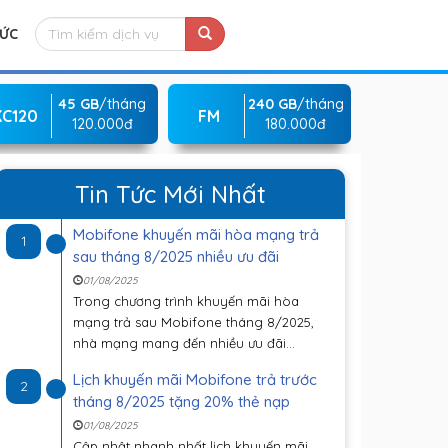
TỨC
45 GB
/tháng
240 GB
/tháng
KC120
FM
120.000đ
180.000đ
Tin Tức Mới Nhất
Mobifone khuyến mãi hòa mạng trả
1
sau tháng 8/2025 nhiều ưu đãi
01/08/2025
Trong chương trình khuyến mãi hòa
mạng trả sau Mobifone tháng 8/2025,
nhà mạng mang đến nhiều ưu đãi...
Lịch khuyến mãi Mobifone trả trước
2
tháng 8/2025 tặng 20% thẻ nạp
01/08/2025
Cập nhật nhanh nhất lịch khuyến mãi