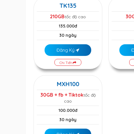
TK135
210GB
30
tốc độ cao
135.000đ
30 ngày
Đăng Ký
Chi Tiết
MXH100
30GB + fb + Tiktok
tốc độ
cao
100.000đ
30 ngày