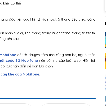
 khế. Cụ thể:
áng đầu tiên sau khi TB kích hoạt: 5 tháng tiếp theo cộng
ạn nhận N giây liên mạng trong nước trong tháng trước thì
ng liền sau.
 Mobifone
để trò chuyện, tâm tình cùng bạn bè, người thân
gói cước 3G Mobifone
nếu có nhu cầu lướt web. Hiện tại,
 cao cực hấp dẫn để bạn lựa chọn.
 cây khế của Mobifone
.