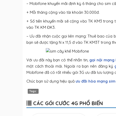
– Mobifone khuyến mãi định kỳ 6 tháng cho sim cây
+ Mỗi tháng cộng vào tài khoản 30.000đ.
+ Số tiền khuyến mãi sẽ cộng vào TK KM3 trong th
vào TK KM ĐK3.
– Ưu đãi nhận cuộc gọi liên mạng: Thuê bao của b
bạn sẽ được tặng N x 11,5 đ vào TK KM3T trong thá
Với ưu đãi này bạn có thể nhắn tin,
gọi nội mạng
một cách thoải mái. Ngoài ra bạn nên đăng ký
Mobifone đã có rất nhiều gói 3G ưu đãi lưu lượng
Chúc bạn sử dụng hiệu quả
ưu đãi hòa mạng sim
Tags:
CÁC GÓI CƯỚC 4G PHỔ BIẾN