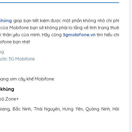
khủng
giúp bạn tiết kiệm được một phần không nhỏ chi phí
ế của Mobifone bạn sẽ không phải lo lắng về tình trạng thuê
ời thân yêu của mình. Hãy cũng
3gmobifone.vn
tìm hiểu chi
ifone bạn nhé!
ng
cước 3G Mobifone
ạng sim cây khế Mobifone
 khủng
 bộ Zone+
Giang, Bắc Ninh, Thái Nguyên, Hưng Yên, Quảng Ninh, Hải