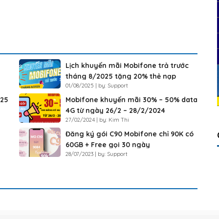
Lịch khuyến mãi Mobifone trả trước
tháng 8/2025 tặng 20% thẻ nạp
01/08/2025 | by: Support
025
Mobifone khuyến mãi 30% – 50% data
4G từ ngày 26/2 – 28/2/2024
27/02/2024 | by: Kim Thi
Đăng ký gói C90 Mobifone chỉ 90K có
60GB + Free gọi 30 ngày
28/07/2023 | by: Support