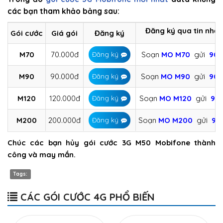
các bạn tham khảo bảng sau:
Đăng ký qua tin nhắn
Gói cước
Giá gói
Đăng ký
M70
70.000đ
Soạn
MO M70
gửi
908
Đăng ký
M90
90.000đ
Soạn
MO M90
gửi
908
Đăng ký
M120
120.000đ
Soạn
MO M120
gửi
90
Đăng ký
M200
200.000đ
Soạn
MO M200
gửi
90
Đăng ký
Chúc các bạn hủy gói cước 3G M50 Mobifone thành
công và may mắn.
Tags:
CÁC GÓI CƯỚC 4G PHỔ BIẾN