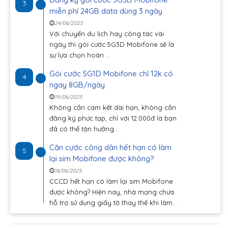
3
miễn phí 24GB data dùng 3 ngày
24/06/2025
Với chuyến du lịch hay công tác vài
ngày thì gói cước 5G3D Mobifone sẽ là
sự lựa chọn hoàn ...
Gói cước 5G1D Mobifone chỉ 12k có
4
ngay 8GB/ngày
19/06/2025
Không cần cam kết dài hạn, không cần
đăng ký phức tạp, chỉ với 12.000đ là bạn
đã có thể tận hưởng...
Căn cước công dân hết hạn có làm
5
lại sim Mobifone được không?
18/06/2025
CCCD hết hạn có làm lại sim Mobifone
được không? Hiện nay, nhà mạng chưa
hỗ trợ sử dụng giấy tờ thay thế khi làm...