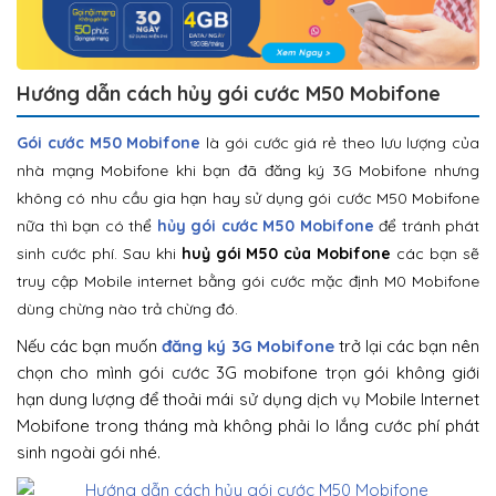
Hướng dẫn cách hủy gói cước M50 Mobifone
Gói cước M50 Mobifone
là gói cước giá rẻ theo lưu lượng của
nhà mạng Mobifone khi bạn đã đăng ký 3G Mobifone nhưng
không có nhu cầu gia hạn hay sử dụng gói cước M50 Mobifone
nữa thì bạn có thể
hủy gói cước M50 Mobifone
để tránh phát
sinh cước phí. Sau khi
huỷ gói M50 của Mobifone
các bạn sẽ
truy cập Mobile internet bằng gói cước mặc định M0 Mobifone
dùng chừng nào trả chừng đó.
Nếu các bạn muốn
đăng ký 3G Mobifone
trở lại các bạn nên
chọn cho mình gói cước 3G mobifone trọn gói không giới
hạn dung lượng để thoải mái sử dụng dịch vụ Mobile Internet
Mobifone trong tháng mà không phải lo lắng cước phí phát
sinh ngoài gói nhé.