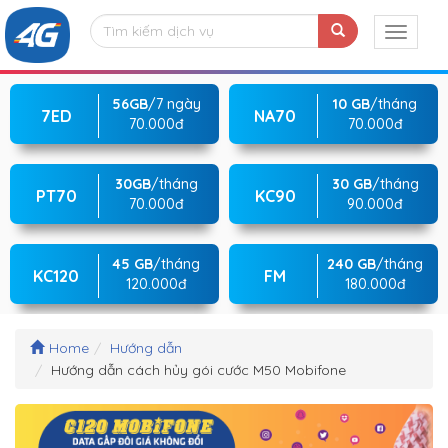
56GB
/7 ngày
10 GB
/tháng
7ED
NA70
70.000đ
70.000đ
30GB
/tháng
30 GB
/tháng
PT70
KC90
70.000đ
90.000đ
45 GB
/tháng
240 GB
/tháng
KC120
FM
120.000đ
180.000đ
Home
Hướng dẫn
Hướng dẫn cách hủy gói cước M50 Mobifone