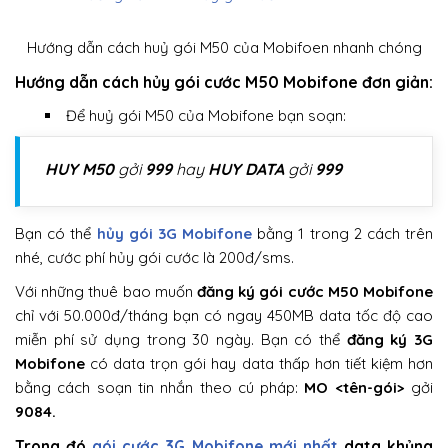
Hướng dẫn cách huỷ gói M50 của Mobifoen nhanh chóng
Hướng dẫn cách hủy gói cước M50 Mobifone đơn giản:
Để huỷ gói M50 của Mobifone bạn soạn:
HUY M50
gởi
999
hay
HUY DATA
gởi
999
Bạn có thể
hủy gói 3G Mobifone
bằng 1 trong 2 cách trên
nhé, cước phí hủy gói cước là 200đ/sms.
Với những thuê bao muốn
đăng ký gói cước M50 Mobifone
chỉ với 50.000đ/tháng bạn có ngay 450MB data tốc độ cao
miễn phí sử dụng trong 30 ngày. Bạn có thể
đăng ký 3G
Mobifone
có data trọn gói hay data thấp hơn tiết kiệm hơn
bằng cách soạn tin nhắn theo cú pháp:
MO <tên-gói>
gởi
9084.
Trong đó
gói cước 3G Mobifone mới nhất
data khủng