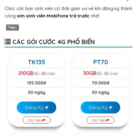
Chúc các bạn sinh viên có thời gian vui vẻ khi đăng ký thành
công
sim sinh viên Mobifone trả trước
nhé!
Tags:
CÁC GÓI CƯỚC 4G PHỔ BIẾN
TK135
PT70
210GB
30GB
tốc độ cao
tốc độ cao
135.000đ
70.000đ
30 ngày
30 ngày
Đăng Ký
Đăng Ký
Chi Tiết
Chi Tiết