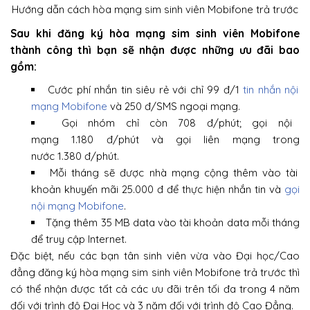
Hướng dẫn cách hòa mạng sim sinh viên Mobifone trả trước
Sau khi đăng ký hòa mạng sim sinh viên Mobifone
thành công thì bạn sẽ nhận được những ưu đãi bao
gồm:
Cước phí nhắn tin siêu rẻ với chỉ 99 đ/1
tin nhắn nội
mạng Mobifone
và 250 đ/SMS ngoại mạng.
Gọi nhóm chỉ còn 708 đ/phút; gọi nội
mạng 1.180 đ/phút và gọi liên mạng trong
nước 1.380 đ/phút.
Mỗi tháng sẽ được nhà mạng cộng thêm vào tài
khoản khuyến mãi 25.000 đ để thực hiện nhắn tin và
gọi
nội mạng Mobifone
.
Tặng thêm 35 MB data vào tài khoản data mỗi tháng
để truy cập Internet.
Đặc biệt, nếu các bạn tân sinh viên vừa vào Đại học/Cao
đẳng đăng ký hòa mạng sim sinh viên Mobifone trả trước thì
có thể nhận được tất cả các ưu đãi trên tối đa trong 4 năm
đối với trình độ Đại Học và 3 năm đối với trình độ Cao Đẳng.