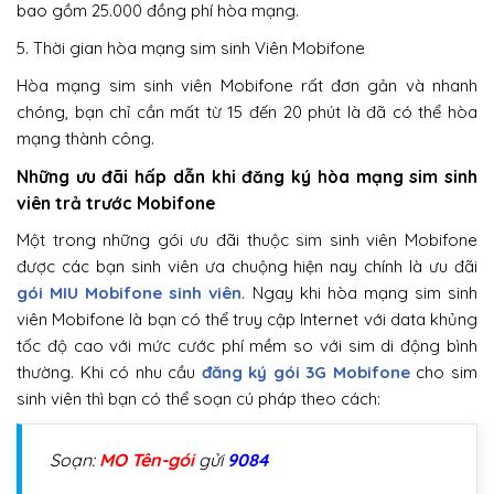
bao gồm 25.000 đồng phí hòa mạng.
5. Thời gian hòa mạng sim sinh Viên Mobifone
Hòa mạng sim sinh viên Mobifone rất đơn gản và nhanh
chóng, bạn chỉ cần mất từ 15 đến 20 phút là đã có thể hòa
mạng thành công.
Những ưu đãi hấp dẫn khi đăng ký hòa mạng sim sinh
viên trả trước Mobifone
Một trong những gói ưu đãi thuộc sim sinh viên Mobifone
được các bạn sinh viên ưa chuộng hiện nay chính là ưu đãi
gói MIU Mobifone sinh viên
. Ngay khi hòa mạng sim sinh
viên Mobifone là bạn có thể truy cập Internet với data khủng
tốc độ cao với mức cước phí mềm so với sim di động bình
thường. Khi có nhu cầu
đăng ký gói 3G Mobifone
cho sim
sinh viên thì bạn có thể soạn cú pháp theo cách:
Soạn:
MO Tên-gói
gửi
9084