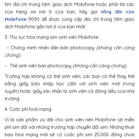
tìm địa chỉ trung tâm giao dịch Mobifone hoặc phải tới các
của hàng xa nơi ở của bạn, hãy gọi
tổng đài của
Mobifone
9090 để được cung cấp địa chỉ trung tâm giao
dịch Mobifone gần nơi ở của bạn nhất
3. Thủ tục hòa mạng sim sinh viên Mobifone
– Chứng minh nhân dân bản photocopy
(không cần công
chứng)
.
– Thẻ sinh viên bản photocopy
(không cần công chứng)
.
Trường hợp không có thẻ sinh viên, các bạn có thể thay thế
bằng giấy báo nhập học
(đối với sinh viên mới trúng
tuyển)
hoặc giấy xác nhận là sinh viên có đóng dấu của nhà
trường.
4. Cước phí hoà mạng
Vì là sản phẩm ưu đãi cho sinh viên nên Mobifone sẽ miễn
phí sim đối với những trường hợp chuyển đổi sim. Những thuê
bao hòa mạng mới sẽ có cước phí sim 25.000 đồng chưa