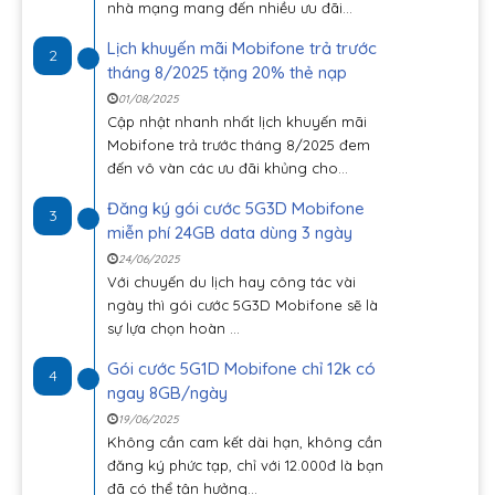
nhà mạng mang đến nhiều ưu đãi...
Lịch khuyến mãi Mobifone trả trước
2
tháng 8/2025 tặng 20% thẻ nạp
01/08/2025
Cập nhật nhanh nhất lịch khuyến mãi
Mobifone trả trước tháng 8/2025 đem
đến vô vàn các ưu đãi khủng cho...
Đăng ký gói cước 5G3D Mobifone
3
miễn phí 24GB data dùng 3 ngày
24/06/2025
Với chuyến du lịch hay công tác vài
ngày thì gói cước 5G3D Mobifone sẽ là
sự lựa chọn hoàn ...
Gói cước 5G1D Mobifone chỉ 12k có
4
ngay 8GB/ngày
19/06/2025
Không cần cam kết dài hạn, không cần
đăng ký phức tạp, chỉ với 12.000đ là bạn
đã có thể tận hưởng...