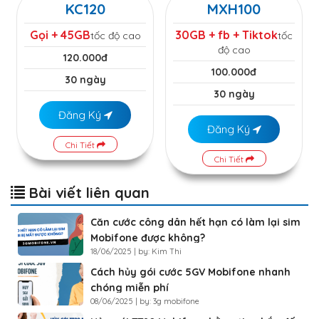
KC120
MXH100
Gọi + 45GB
30GB + fb + Tiktok
tốc độ cao
tốc
độ cao
120.000đ
100.000đ
30 ngày
30 ngày
Đăng Ký
Đăng Ký
Chi Tiết
Chi Tiết
Bài viết liên quan
Căn cước công dân hết hạn có làm lại sim
Mobifone được không?
18/06/2025 | by: Kim Thi
Cách hủy gói cước 5GV Mobifone nhanh
chóng miễn phí
08/06/2025 | by: 3g mobifone