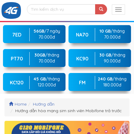
56GB
/7 ngày
10 GB
/tháng
7ED
NA70
70.000đ
70.000đ
30GB
/tháng
30 GB
/tháng
PT70
KC90
70.000đ
90.000đ
45 GB
/tháng
240 GB
/tháng
KC120
FM
120.000đ
180.000đ
Home
Hướng dẫn
Hướng dẫn hòa mạng sim sinh viên Mobifone trả trước