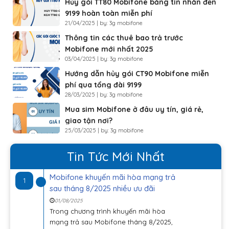
Hủy gói TT80 Mobifone bằng tin nhắn đến
9199 hoàn toàn miễn phí
21/04/2025 | by: 3g mobifone
Thông tin các thuê bao trả trước
Mobifone mới nhất 2025
03/04/2025 | by: 3g mobifone
Hướng dẫn hủy gói CT90 Mobifone miễn
phí qua tổng đài 9199
28/03/2025 | by: 3g mobifone
Mua sim Mobifone ở đâu uy tín, giá rẻ,
giao tận nơi?
25/03/2025 | by: 3g mobifone
Tin Tức Mới Nhất
Mobifone khuyến mãi hòa mạng trả
1
sau tháng 8/2025 nhiều ưu đãi
01/08/2025
Trong chương trình khuyến mãi hòa
mạng trả sau Mobifone tháng 8/2025,