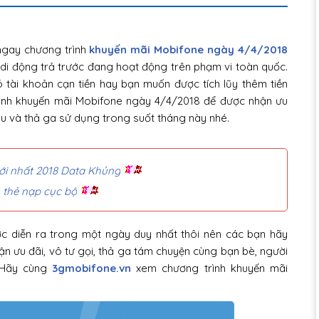
gay chương trình
khuyến mãi Mobifone ngày 4/4/2018
o di động trả trước đang hoạt động trên phạm vi toàn quốc.
tài khoản cạn tiền hay bạn muốn được tích lũy thêm tiền
rình khuyến mãi Mobifone ngày 4/4/2018 để được nhận ưu
 yêu và thả ga sử dụng trong suốt tháng này nhé.
i nhất 2018 Data Khủng
 thẻ nạp cục bộ
c diễn ra trong một ngày duy nhất thôi nên các bạn hãy
ận ưu đãi, vô tư gọi, thả ga tám chuyện cùng bạn bè, người
. Hãy cùng
3gmobifone.vn
xem chương trình khuyến mãi