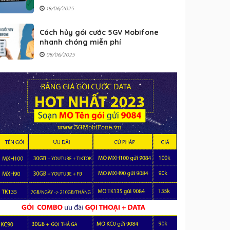
18/06/2025
Cách hủy gói cước 5GV Mobifone
nhanh chóng miễn phí
08/06/2025