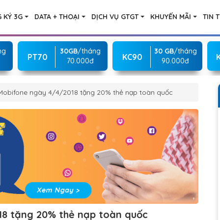
 KÝ 3G
DATA + THOẠI
DỊCH VỤ GTGT
KHUYẾN MÃI
TIN 
ng
30GB
/tháng
30 GB
/tháng
PT70
KC90
70.000đ
90.000đ
Mobifone ngày 4/4/2018 tặng 20% thẻ nạp toàn quốc
8 tặng 20% thẻ nạp toàn quốc