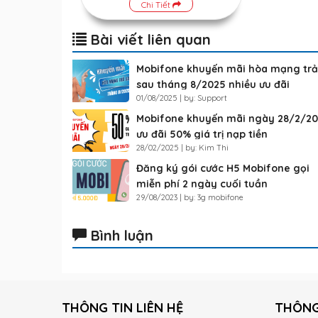
Chi Tiết
Bài viết liên quan
Mobifone khuyến mãi hòa mạng trả
sau tháng 8/2025 nhiều ưu đãi
01/08/2025 | by: Support
Mobifone khuyến mãi ngày 28/2/2
ưu đãi 50% giá trị nạp tiền
28/02/2025 | by: Kim Thi
Đăng ký gói cước H5 Mobifone gọi
miễn phí 2 ngày cuối tuần
29/08/2023 | by: 3g mobifone
Bình luận
THÔNG TIN LIÊN HỆ
THÔNG