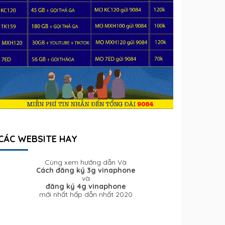
CÁC WEBSITE HAY
Cùng xem hướng dẫn Và
Cách đăng ký 3g vinaphone
và
đăng ký 4g vinaphone
mới nhất hấp dẫn nhất 2020