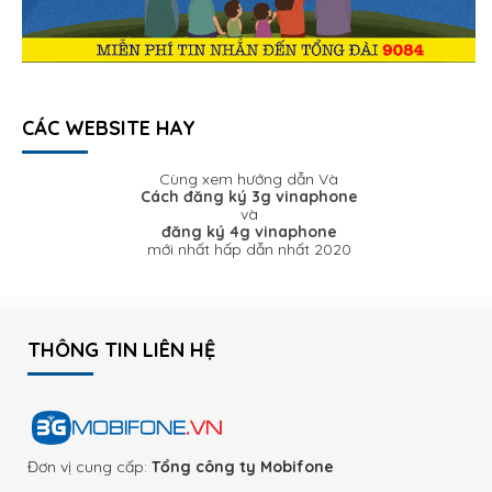
CÁC WEBSITE HAY
Cùng xem hướng dẫn Và
Cách đăng ký 3g vinaphone
và
đăng ký 4g vinaphone
mới nhất hấp dẫn nhất 2020
THÔNG TIN LIÊN HỆ
Đơn vị cung cấp:
Tổng công ty Mobifone