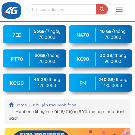
56GB
/7 ngày
10 GB
/tháng
7ED
NA70
70.000đ
70.000đ
30GB
/tháng
30 GB
/tháng
PT70
KC90
70.000đ
90.000đ
45 GB
/tháng
240 GB
/tháng
KC120
FM
120.000đ
180.000đ
Home
Khuyến mãi Mobifone
Mobifone khuyến mãi 18/7 tặng 50% thẻ nạp theo danh
sách