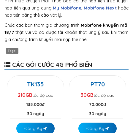
Hình thức khuyến mãi: Thuê bao có thể nạp tiền trực tuyến,
nạp tiền qua ứng dụng
My Mobifone
,
Mobifone Next
hoặc
nạp tiền bằng thẻ cào vật lý.
Chúc các bạn tham gia chương trình
Mobifone khuyến mãi
18/7
thật vui và có được tài khoản thật ưng ý sau khi tham
gia chương trình khuyến mãi nạp thẻ nhé!
Tags:
CÁC GÓI CƯỚC 4G PHỔ BIẾN
TK135
PT70
210GB
30GB
tốc độ cao
tốc độ cao
135.000đ
70.000đ
30 ngày
30 ngày
Đăng Ký
Đăng Ký