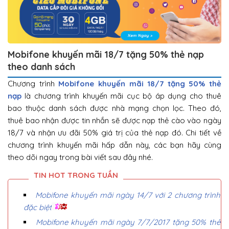
Mobifone khuyến mãi 18/7 tặng 50% thẻ nạp
theo danh sách
Chương trình
Mobifone khuyến mãi 18/7 tặng 50% thẻ
nạp
là chương trình khuyến mãi cục bộ áp dụng cho thuê
bao thuộc danh sách được nhà mạng chọn lọc. Theo đó,
thuê bao nhận được tin nhắn sẽ được nạp thẻ cào vào ngày
18/7 và nhận ưu đãi 50% giá trị của thẻ nạp đó. Chi tiết về
chương trình khuyến mãi hấp dẫn này, các bạn hãy cùng
theo dõi ngay trong bài viết sau đây nhé.
Mobifone khuyến mãi ngày 14/7 với 2 chương trình
đặc biệt
Mobifone khuyến mãi ngày 7/7/2017 tặng 50% thẻ