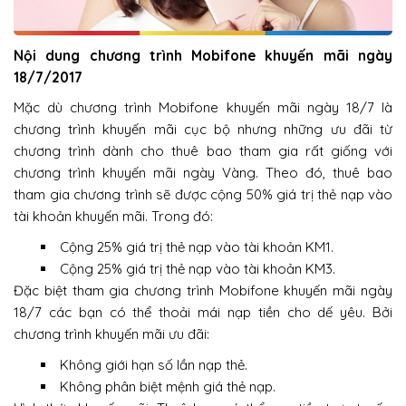
Nội dung chương trình Mobifone khuyến mãi ngày
18/7/2017
Mặc dù chương trình Mobifone khuyến mãi ngày 18/7 là
chương trình khuyến mãi cục bộ nhưng những ưu đãi từ
chương trình dành cho thuê bao tham gia rất giống với
chương trình khuyến mãi ngày Vàng. Theo đó, thuê bao
tham gia chương trình sẽ được cộng 50% giá trị thẻ nạp vào
tài khoản khuyến mãi. Trong đó:
Cộng 25% giá trị thẻ nạp vào tài khoản KM1.
Cộng 25% giá trị thẻ nạp vào tài khoản KM3.
Đặc biệt tham gia chương trình Mobifone khuyến mãi ngày
18/7 các bạn có thể thoải mái nạp tiền cho dế yêu. Bởi
chương trình khuyến mãi ưu đãi:
Không giới hạn số lần nạp thẻ.
Không phân biệt mệnh giá thẻ nạp.