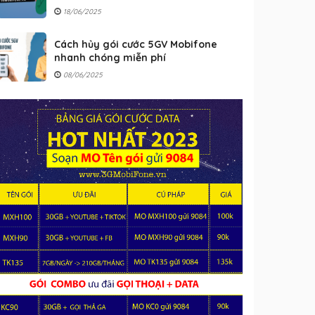
18/06/2025
Cách hủy gói cước 5GV Mobifone
nhanh chóng miễn phí
08/06/2025