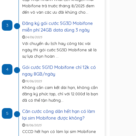
Mobifone trả trước tháng 8/2025 đem
đến vô vàn các ưu đãi khủng cho...
Đăng ký gói cước 5G3D Mobifone
3
miễn phí 24GB data dùng 3 ngày
24/06/2025
Với chuyến du lịch hay công tác vài
ngày thì gói cước 5G3D Mobifone sẽ là
sự lựa chọn hoàn ...
Gói cước 5G1D Mobifone chỉ 12k có
4
ngay 8GB/ngày
19/06/2025
Không cần cam kết dài hạn, không cần
đăng ký phức tạp, chỉ với 12.000đ là bạn
đã có thể tận hưởng...
Căn cước công dân hết hạn có làm
5
lại sim Mobifone được không?
18/06/2025
CCCD hết hạn có làm lại sim Mobifone