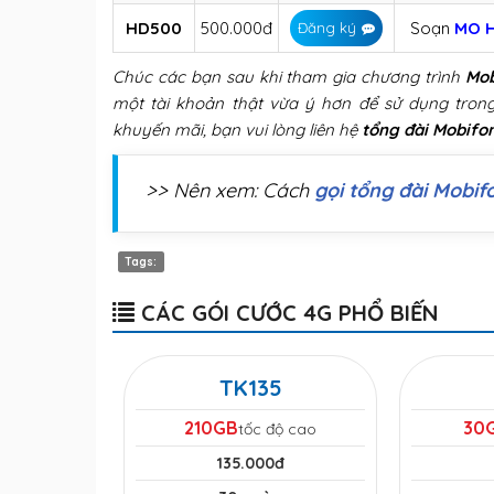
HD500
500.000đ
Soạn
MO
Đăng ký
Chúc các bạn sau khi tham gia chương trình
Mob
một tài khoản thật vừa ý hơn để sử dụng trong
khuyến mãi, bạn vui lòng liên hệ
tổng đài Mobifo
>> Nên xem: Cách
gọi tổng đài Mobif
Tags:
CÁC GÓI CƯỚC 4G PHỔ BIẾN
TK135
210GB
30
tốc độ cao
135.000đ