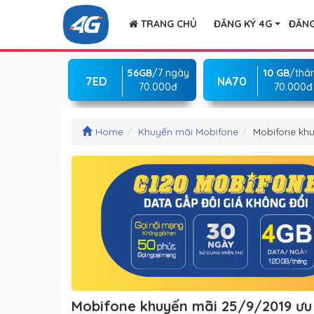
TRANG CHỦ
ĐĂNG KÝ 4G
ĐĂNG
56GB
/7 ngày
10 GB
/thá
7ED
NA70
70.000đ
70.000đ
Home
Khuyến mãi Mobifone
Mobifone kh
Mobifone khuyến mãi 25/9/2019 ưu