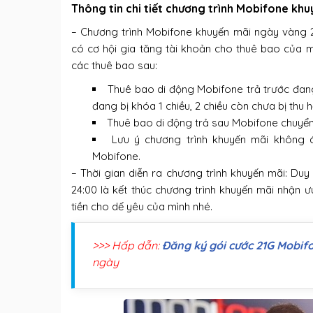
Thông tin chi tiết chương trình Mobifone kh
– Chương trình Mobifone khuyến mãi ngày vàng 2
có cơ hội gia tăng tài khoản cho thuê bao của 
các thuê bao sau:
Thuê bao di động Mobifone trả trước đang
đang bị khóa 1 chiều, 2 chiều còn chưa bị thu h
Thuê bao di động trả sau Mobifone chuyển
Lưu ý chương trình khuyến mãi không 
Mobifone.
– Thời gian diễn ra chương trình khuyến mãi: Du
24:00 là kết thúc chương trình khuyến mãi nhận 
tiền cho dế yêu của mình nhé.
>>> Hấp dẫn:
Đăng ký gói cước 21G Mobif
ngày