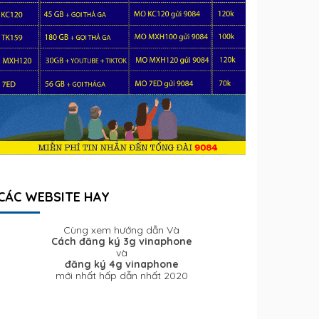
CÁC WEBSITE HAY
Cùng xem hướng dẫn Và
Cách đăng ký 3g vinaphone
và
đăng ký 4g vinaphone
mới nhất hấp dẫn nhất 2020