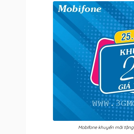
Mobifone khuyến mãi tặng 