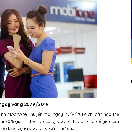
 ngày vàng 25/9/2019:
rình Mobifone khuyến mãi ngày 25/9/2019 chỉ cần nạp thẻ
i 20% giá trị thẻ nạp cộng vào tài khoản cho dế yêu của
i sẽ được cộng vào tài khoản như sau: