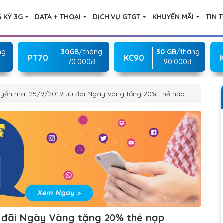
 KÝ 3G
DATA + THOẠI
DỊCH VỤ GTGT
KHUYẾN MÃI
TIN 
ng
30GB
/tháng
30 GB
/tháng
PT70
KC90
70.000đ
90.000đ
uyến mãi 25/9/2019 ưu đãi Ngày Vàng tặng 20% thẻ nạp
 đãi Ngày Vàng tặng 20% thẻ nạp