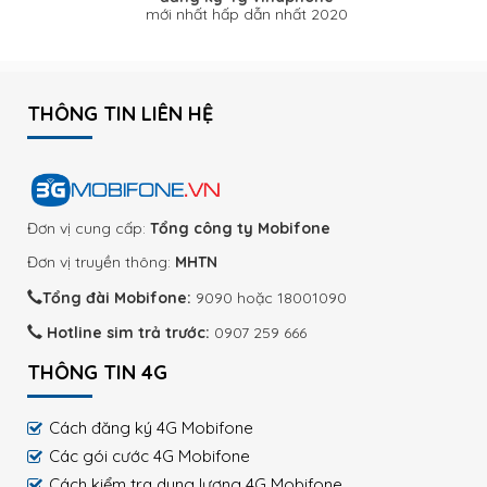
mới nhất hấp dẫn nhất 2020
THÔNG TIN LIÊN HỆ
Đơn vị cung cấp:
Tổng công ty Mobifone
Đơn vị truyền thông:
MHTN
Tổng đài Mobifone:
9090 hoặc 18001090
Hotline sim trả trước:
0907 259 666
THÔNG TIN 4G
Cách đăng ký 4G Mobifone
Các gói cước 4G Mobifone
Cách kiểm tra dung lượng 4G Mobifone