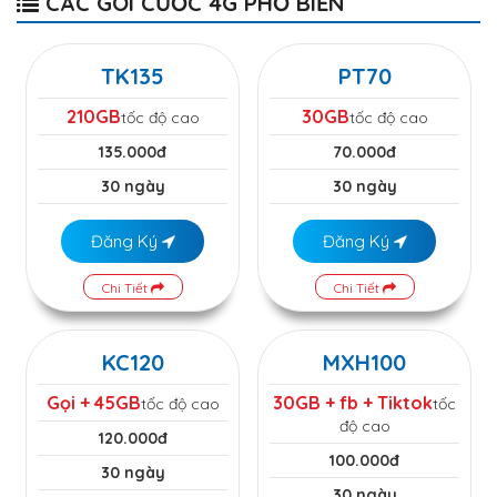
CÁC GÓI CƯỚC 4G PHỔ BIẾN
TK135
PT70
210GB
30GB
tốc độ cao
tốc độ cao
135.000đ
70.000đ
30 ngày
30 ngày
Đăng Ký
Đăng Ký
Chi Tiết
Chi Tiết
KC120
MXH100
Gọi + 45GB
30GB + fb + Tiktok
tốc độ cao
tốc
độ cao
120.000đ
100.000đ
30 ngày
30 ngày