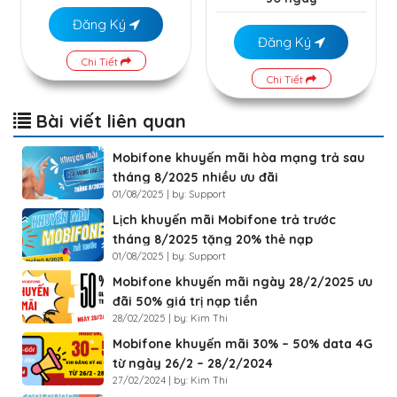
Đăng Ký
Đăng Ký
Chi Tiết
Chi Tiết
Bài viết liên quan
Mobifone khuyến mãi hòa mạng trả sau
tháng 8/2025 nhiều ưu đãi
01/08/2025 | by: Support
Lịch khuyến mãi Mobifone trả trước
tháng 8/2025 tặng 20% thẻ nạp
01/08/2025 | by: Support
Mobifone khuyến mãi ngày 28/2/2025 ưu
đãi 50% giá trị nạp tiền
28/02/2025 | by: Kim Thi
Mobifone khuyến mãi 30% – 50% data 4G
từ ngày 26/2 – 28/2/2024
27/02/2024 | by: Kim Thi