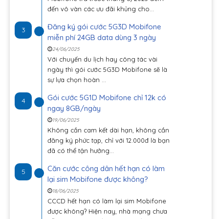
đến vô vàn các ưu đãi khủng cho...
Đăng ký gói cước 5G3D Mobifone
3
miễn phí 24GB data dùng 3 ngày
24/06/2025
Với chuyến du lịch hay công tác vài
ngày thì gói cước 5G3D Mobifone sẽ là
sự lựa chọn hoàn ...
Gói cước 5G1D Mobifone chỉ 12k có
4
ngay 8GB/ngày
19/06/2025
Không cần cam kết dài hạn, không cần
đăng ký phức tạp, chỉ với 12.000đ là bạn
đã có thể tận hưởng...
Căn cước công dân hết hạn có làm
5
lại sim Mobifone được không?
18/06/2025
CCCD hết hạn có làm lại sim Mobifone
được không? Hiện nay, nhà mạng chưa