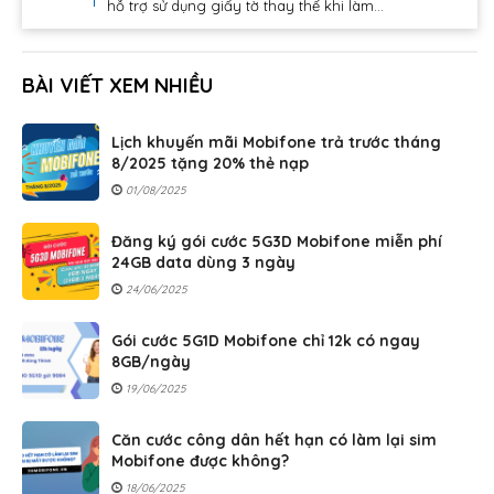
hỗ trợ sử dụng giấy tờ thay thế khi làm...
BÀI VIẾT XEM NHIỀU
Lịch khuyến mãi Mobifone trả trước tháng
8/2025 tặng 20% thẻ nạp
01/08/2025
Đăng ký gói cước 5G3D Mobifone miễn phí
24GB data dùng 3 ngày
24/06/2025
Gói cước 5G1D Mobifone chỉ 12k có ngay
8GB/ngày
19/06/2025
Căn cước công dân hết hạn có làm lại sim
Mobifone được không?
18/06/2025