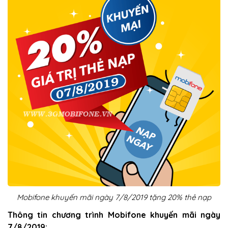
Mobifone khuyến mãi ngày 7/8/2019 tặng 20% thẻ nạp
Thông tin chương trình Mobifone khuyến mãi ngày
7/8/2019: