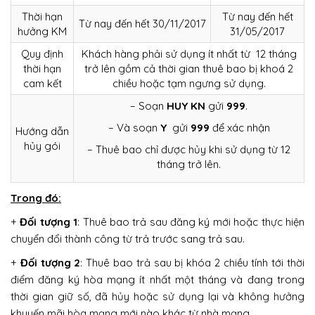
Thời hạn
Từ nay đến hết
Từ nay đến hết 30/11/2017
hưởng KM
31/05/2017
Quy định
Khách hàng phải sử dụng ít nhất từ 12 tháng
thời hạn
trở lên gồm cả thời gian thuê bao bị khoá 2
cam kết
chiều hoặc tạm ngưng sử dụng.
– Soạn
HUY KN
gửi
999
.
– Và soạn
Y
gửi
999
để xác nhận
Hướng dẫn
hủy gói
– Thuê bao chỉ được hủy khi sử dụng từ 12
tháng trở lên.
Trong đó:
+
Đối tượng 1
: Thuê bao trả sau đăng ký mới hoặc thực hiện
chuyển đổi thành công từ trả trước sang trả sau.
+
Đối tượng 2
: Thuê bao trả sau bị khóa 2 chiều tính tới thời
điểm đăng ký hòa mạng ít nhất một tháng và đang trong
thời gian giữ số, đã hủy hoặc sử dụng lại và không hưởng
khuyến mãi hòa mạng mới nào khác từ nhà mạng.