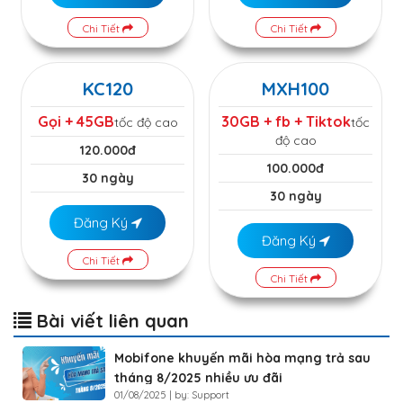
Chi Tiết
Chi Tiết
KC120
MXH100
Gọi + 45GB
30GB + fb + Tiktok
tốc độ cao
tốc
độ cao
120.000đ
100.000đ
30 ngày
30 ngày
Đăng Ký
Đăng Ký
Chi Tiết
Chi Tiết
Bài viết liên quan
Mobifone khuyến mãi hòa mạng trả sau
tháng 8/2025 nhiều ưu đãi
01/08/2025 | by: Support