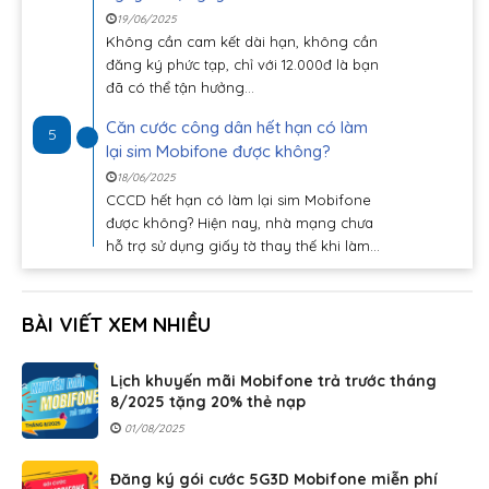
19/06/2025
Không cần cam kết dài hạn, không cần
đăng ký phức tạp, chỉ với 12.000đ là bạn
đã có thể tận hưởng...
Căn cước công dân hết hạn có làm
5
lại sim Mobifone được không?
18/06/2025
CCCD hết hạn có làm lại sim Mobifone
được không? Hiện nay, nhà mạng chưa
hỗ trợ sử dụng giấy tờ thay thế khi làm...
BÀI VIẾT XEM NHIỀU
Lịch khuyến mãi Mobifone trả trước tháng
8/2025 tặng 20% thẻ nạp
01/08/2025
Đăng ký gói cước 5G3D Mobifone miễn phí