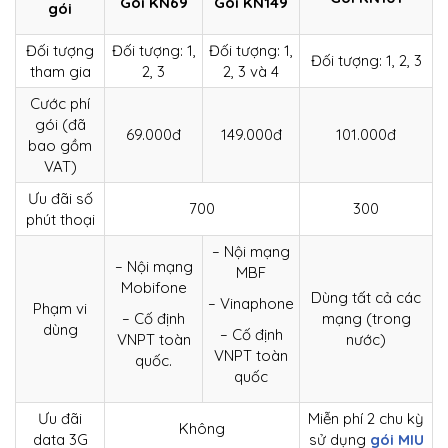
Gói KN69
Gói KN149
gói
Đối tượng
Đối tượng: 1,
Đối tượng: 1,
Đối tượng: 1, 2, 3
tham gia
2, 3
2, 3 và 4
Cước phí
gói (đã
69.000đ
149.000đ
101.000đ
bao gồm
VAT)
Ưu đãi số
700
300
phút thoại
– Nội mạng
– Nội mạng
MBF
Mobifone
Dùng tất cả các
– Vinaphone
Phạm vi
– Cố định
mạng (trong
dùng
– Cố định
VNPT toàn
nước)
VNPT toàn
quốc.
quốc
Ưu đãi
Miễn phí 2 chu kỳ
Không
data 3G
sử dụng
gói MIU