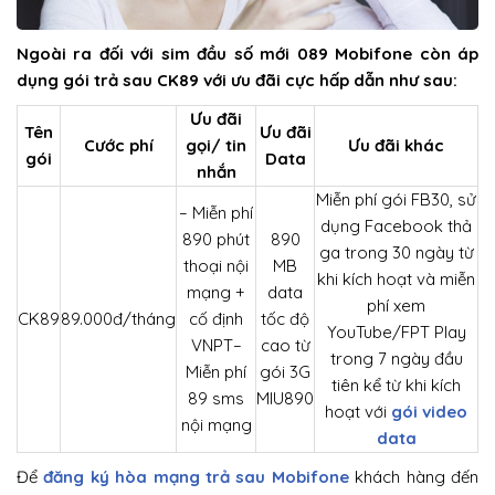
Ngoài ra đối với sim đầu số mới 089 Mobifone còn áp
dụng gói trả sau CK89 với ưu đãi cực hấp dẫn như sau:
Ưu đãi
Tên
Ưu đãi
Cước phí
gọi/ tin
Ưu đãi khác
gói
Data
nhắn
Miễn phí gói FB30
, sử
– Miễn phí
dụng Facebook thả
890 phút
890
ga trong 30 ngày từ
thoại nội
MB
khi kích hoạt và miễn
mạng +
data
phí xem
CK89
89.000đ/tháng
cố định
tốc độ
YouTube/FPT Play
VNPT
–
cao từ
trong 7 ngày đầu
Miễn phí
gói 3G
tiên kể từ khi kích
89 sms
MIU890
hoạt với
gói video
nội mạng
data
Để
đăng ký hòa mạng trả sau Mobifone
khách hàng đến