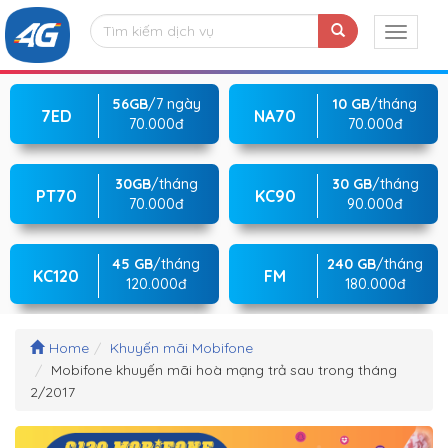
56GB
/7 ngày
10 GB
/tháng
7ED
NA70
70.000đ
70.000đ
30GB
/tháng
30 GB
/tháng
PT70
KC90
70.000đ
90.000đ
45 GB
/tháng
240 GB
/tháng
KC120
FM
120.000đ
180.000đ
Home
Khuyến mãi Mobifone
Mobifone khuyến mãi hoà mạng trả sau trong tháng
2/2017