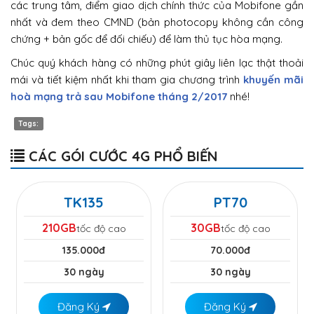
các trung tâm, điểm giao dịch chính thức của Mobifone gần
nhất và đem theo CMND (bản photocopy không cần công
chứng + bản gốc để đối chiếu) để làm thủ tục hòa mạng.
Chúc quý khách hàng có những phút giây liên lạc thật thoải
mái và tiết kiệm nhất khi tham gia chương trình
khuyến mãi
hoà mạng trả sau Mobifone tháng 2/2017
nhé!
Tags:
CÁC GÓI CƯỚC 4G PHỔ BIẾN
TK135
PT70
210GB
30GB
tốc độ cao
tốc độ cao
135.000đ
70.000đ
30 ngày
30 ngày
Đăng Ký
Đăng Ký