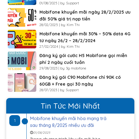
01/08/2025 | by: Support
Mobifone khuyến mãi ngày 28/2/2025 ưu
đãi 50% giá trị nạp tiền
28/02/2025 | by: Kim Thi
Mobifone khuyến mãi 30% – 50% data 4G
từ ngày 26/2 – 28/2/2024
27/02/2024 | by: Kim Thi
Đăng ký gói cước H5 Mobifone gọi miễn
phí 2 ngày cuối tuần
29/08/2023 | by: 3g mobifone
Đăng ký gói C90 Mobifone chỉ 90K có
60GB + Free gọi 30 ngày
28/07/2023 | by: Support
Tin Tức Mới Nhất
Mobifone khuyến mãi hòa mạng trả
1
sau tháng 8/2025 nhiều ưu đãi
01/08/2025
Trong chương trình khuyến mãi hòa