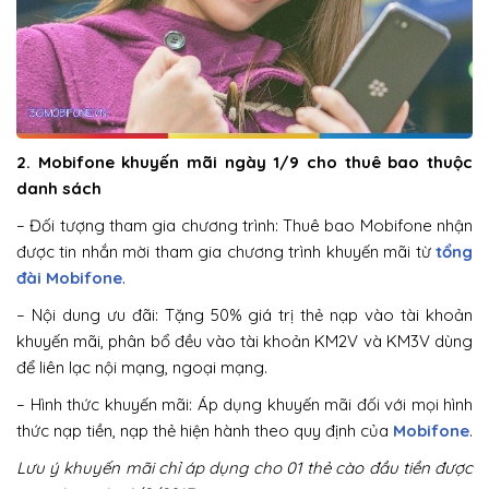
2. Mobifone khuyến mãi ngày 1/9 cho thuê bao thuộc
danh sách
– Đối tượng tham gia chương trình: Thuê bao Mobifone nhận
được tin nhắn mời tham gia chương trình khuyến mãi từ
tổng
đài Mobifone
.
– Nội dung ưu đãi: Tặng 50% giá trị thẻ nạp vào tài khoản
khuyến mãi, phân bổ đều vào tài khoản KM2V và KM3V dùng
để liên lạc nội mạng, ngoại mạng.
– Hình thức khuyến mãi: Áp dụng khuyến mãi đối với mọi hình
thức nạp tiền, nạp thẻ hiện hành theo quy định của
Mobifone
.
Lưu ý khuyến mãi chỉ áp dụng cho 01 thẻ cào đầu tiền được