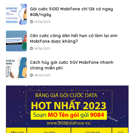
Gói cước 5G1D Mobifone chỉ 12k có ngay
8GB/ngày
19/06/2025
Căn cước công dân hết hạn có làm lại sim
Mobifone được không?
18/06/2025
Cách hủy gói cước 5GV Mobifone nhanh
chóng miễn phí
08/06/2025