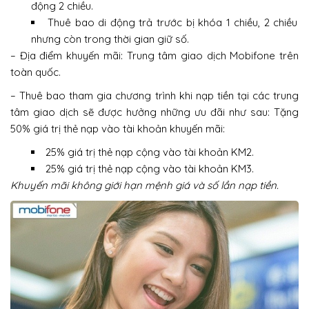
động 2 chiều.
Thuê bao di động trả trước bị khóa 1 chiều, 2 chiều
nhưng còn trong thời gian giữ số.
– Địa điểm khuyến mãi: Trung tâm giao dịch Mobifone trên
toàn quốc.
– Thuê bao tham gia chương trình khi nạp tiền tại các trung
tâm giao dịch sẽ được hưởng những ưu đãi như sau: Tặng
50% giá trị thẻ nạp vào tài khoản khuyến mãi:
25% giá trị thẻ nạp cộng vào tài khoản KM2.
25% giá trị thẻ nạp cộng vào tài khoản KM3.
Khuyến mãi không giới hạn mệnh giá và số lần nạp tiền.