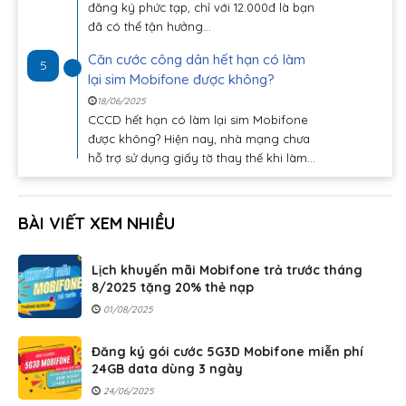
đăng ký phức tạp, chỉ với 12.000đ là bạn
đã có thể tận hưởng...
Căn cước công dân hết hạn có làm
5
lại sim Mobifone được không?
18/06/2025
CCCD hết hạn có làm lại sim Mobifone
được không? Hiện nay, nhà mạng chưa
hỗ trợ sử dụng giấy tờ thay thế khi làm...
BÀI VIẾT XEM NHIỀU
Lịch khuyến mãi Mobifone trả trước tháng
8/2025 tặng 20% thẻ nạp
01/08/2025
Đăng ký gói cước 5G3D Mobifone miễn phí
24GB data dùng 3 ngày
24/06/2025