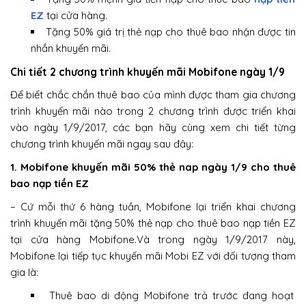
EZ
tại cửa hàng.
Tặng 50% giá trị thẻ nạp cho thuê bao nhận được tin
nhắn khuyến mãi.
Chi tiết 2 chương trình khuyến mãi Mobifone ngày 1/9
Để biết chắc chắn thuê bao của mình được tham gia chương
trình khuyến mãi nào trong 2 chương trình được triển khai
vào ngày 1/9/2017, các bạn hãy cùng xem chi tiết từng
chương trình khuyến mãi ngay sau đây:
1. Mobifone khuyến mãi 50% thẻ nap ngày 1/9 cho thuê
bao nạp tiền EZ
– Cứ mỗi thứ 6 hàng tuần, Mobifone lại triển khai chương
trình khuyến mãi tặng 50% thẻ nạp cho thuê bao nạp tiền EZ
tại cửa hàng Mobifone.Và trong ngày 1/9/2017 này,
Mobifone lại tiếp tục khuyến mãi Mobi EZ với đối tượng tham
gia là:
Thuê bao di động Mobifone trả trước đang hoạt