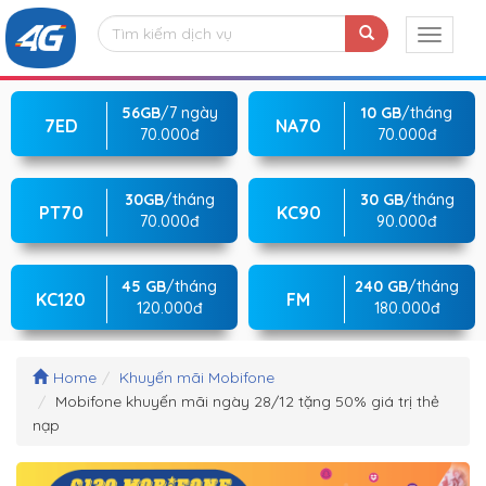
56GB
/7 ngày
10 GB
/tháng
7ED
NA70
70.000đ
70.000đ
30GB
/tháng
30 GB
/tháng
PT70
KC90
70.000đ
90.000đ
45 GB
/tháng
240 GB
/tháng
KC120
FM
120.000đ
180.000đ
Home
Khuyến mãi Mobifone
Mobifone khuyến mãi ngày 28/12 tặng 50% giá trị thẻ
nạp