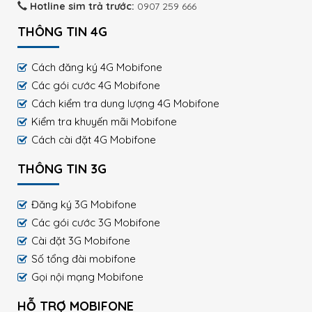
Hotline sim trả trước:
0907 259 666
THÔNG TIN 4G
Cách đăng ký 4G Mobifone
Các gói cước 4G Mobifone
Cách kiểm tra dung lượng 4G Mobifone
Kiểm tra khuyến mãi Mobifone
Cách cài đặt 4G Mobifone
THÔNG TIN 3G
Đăng ký 3G Mobifone
Các gói cước 3G Mobifone
Cài đặt 3G Mobifone
Số tổng đài mobifone
Gọi nội mạng Mobifone
HỖ TRỢ MOBIFONE