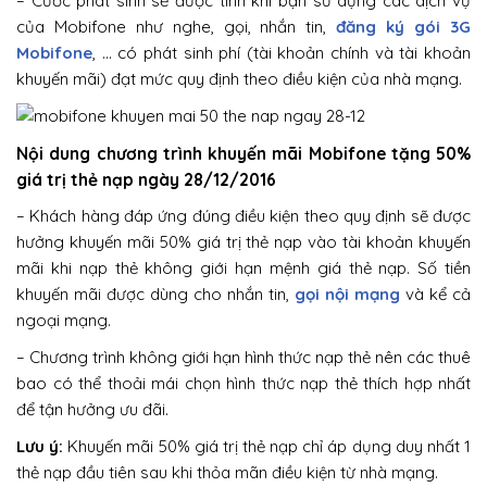
– Cước phát sinh sẽ được tính khi bạn sử dụng các dịch vụ
của Mobifone như nghe, gọi, nhắn tin,
đăng ký gói 3G
Mobifone
, … có phát sinh phí (tài khoản chính và tài khoản
khuyến mãi) đạt mức quy định theo điều kiện của nhà mạng.
Nội dung chương trình khuyến mãi Mobifone tặng 50%
giá trị thẻ nạp ngày 28/12/2016
– Khách hàng đáp ứng đúng điều kiện theo quy định sẽ được
hưởng khuyến mãi 50% giá trị thẻ nạp vào tài khoản khuyến
mãi khi nạp thẻ không giới hạn mệnh giá thẻ nạp. Số tiền
khuyến mãi được dùng cho nhắn tin,
gọi nội mạng
và kể cả
ngoại mạng.
– Chương trình không giới hạn hình thức nạp thẻ nên các thuê
bao có thể thoải mái chọn hình thức nạp thẻ thích hợp nhất
để tận hưởng ưu đãi.
Lưu ý:
Khuyến mãi 50% giá trị thẻ nạp chỉ áp dụng duy nhất 1
thẻ nạp đầu tiên sau khi thỏa mãn điều kiện từ nhà mạng.