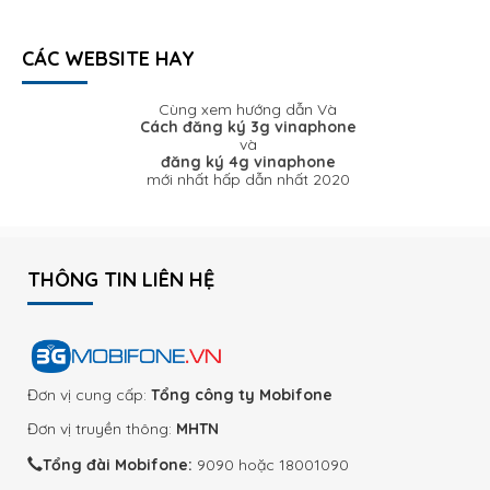
CÁC WEBSITE HAY
Cùng xem hướng dẫn Và
Cách đăng ký 3g vinaphone
và
đăng ký 4g vinaphone
mới nhất hấp dẫn nhất 2020
THÔNG TIN LIÊN HỆ
Đơn vị cung cấp:
Tổng công ty Mobifone
Đơn vị truyền thông:
MHTN
Tổng đài Mobifone:
9090 hoặc 18001090