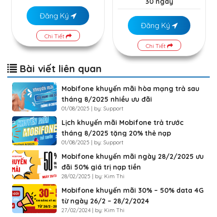
30 ngày
Đăng Ký
Đăng Ký
Chi Tiết
Chi Tiết
Bài viết liên quan
Mobifone khuyến mãi hòa mạng trả sau
tháng 8/2025 nhiều ưu đãi
01/08/2025 | by: Support
Lịch khuyến mãi Mobifone trả trước
tháng 8/2025 tặng 20% thẻ nạp
01/08/2025 | by: Support
Mobifone khuyến mãi ngày 28/2/2025 ưu
đãi 50% giá trị nạp tiền
28/02/2025 | by: Kim Thi
Mobifone khuyến mãi 30% – 50% data 4G
từ ngày 26/2 – 28/2/2024
27/02/2024 | by: Kim Thi