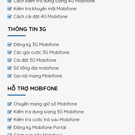
Cách kiểm tra dung lượng 4G Mobifone
Kiểm tra khuyến mãi Mobifone
Cách cài đặt 4G Mobifone
THÔNG TIN 3G
Đăng ký 3G Mobifone
Các gói cước 3G Mobifone
Cài đặt 3G Mobifone
Số tổng đài mobifone
Gọi nội mạng Mobifone
HỖ TRỢ MOBIFONE
Chuyển mạng giữ số Mobifone
Kiểm tra dung lượng 3G Mobifone
Kiểm tra cước trả sau Mobifone
Đăng ký Mobifone Portal