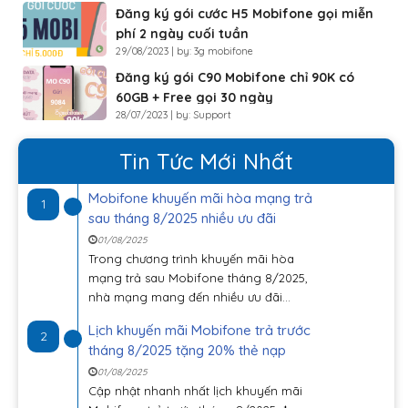
Đăng ký gói cước H5 Mobifone gọi miễn
phí 2 ngày cuối tuần
29/08/2023 | by: 3g mobifone
Đăng ký gói C90 Mobifone chỉ 90K có
60GB + Free gọi 30 ngày
28/07/2023 | by: Support
Tin Tức Mới Nhất
Mobifone khuyến mãi hòa mạng trả
1
sau tháng 8/2025 nhiều ưu đãi
01/08/2025
Trong chương trình khuyến mãi hòa
mạng trả sau Mobifone tháng 8/2025,
nhà mạng mang đến nhiều ưu đãi...
Lịch khuyến mãi Mobifone trả trước
2
tháng 8/2025 tặng 20% thẻ nạp
01/08/2025
Cập nhật nhanh nhất lịch khuyến mãi