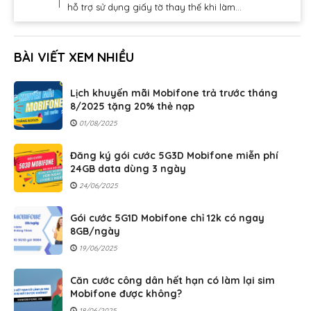
hỗ trợ sử dụng giấy tờ thay thế khi làm...
BÀI VIẾT XEM NHIỀU
Lịch khuyến mãi Mobifone trả trước tháng
8/2025 tặng 20% thẻ nạp
01/08/2025
Đăng ký gói cước 5G3D Mobifone miễn phí
24GB data dùng 3 ngày
24/06/2025
Gói cước 5G1D Mobifone chỉ 12k có ngay
8GB/ngày
19/06/2025
Căn cước công dân hết hạn có làm lại sim
Mobifone được không?
18/06/2025