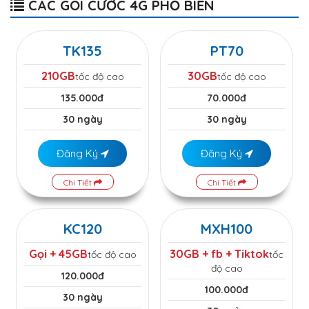
CÁC GÓI CƯỚC 4G PHỔ BIẾN
TK135
PT70
210GB
30GB
tốc độ cao
tốc độ cao
135.000đ
70.000đ
30 ngày
30 ngày
Đăng Ký
Đăng Ký
Chi Tiết
Chi Tiết
KC120
MXH100
Gọi + 45GB
30GB + fb + Tiktok
tốc độ cao
tốc
độ cao
120.000đ
100.000đ
30 ngày