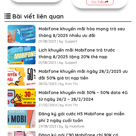
Chi Tiết
Bài viết liên quan
Mobifone khuyến mãi hòa mạng trả sau
tháng 8/2025 nhiều ưu đãi
01/08/2025 | by: Support
Lịch khuyến mãi Mobifone trả trước
tháng 8/2025 tặng 20% thẻ nạp
01/08/2025 | by: Support
Mobifone khuyến mãi ngày 28/2/2025 ưu
đãi 50% giá trị nạp tiền
28/02/2025 | by: Kim Thi
Mobifone khuyến mãi 30% – 50% data 4G
từ ngày 26/2 – 28/2/2024
27/02/2024 | by: Kim Thi
Đăng ký gói cước H5 Mobifone gọi miễn
phí 2 ngày cuối tuần
29/08/2023 | by: 3g mobifone
Đăng ký gói C90 Mobifone chỉ 90K có