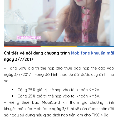
Chi tiết về nội dung chương trình
Mobifone khuyến mãi
ngày 3/7/2017
– Tặng 50% giá trị thẻ nạp cho thuê bao nạp thẻ cào vào
ngày 3/7/2017. Trong đó hình thức ưu đãi được quy định như
sau:
Cộng 25% giá trị thẻ nạp vào tài khoản KM2V.
Cộng 25% giá trị thẻ nạp vào tài khoản KM3V.
– Riêng thuê bao MobiCard khi tham gia chương trình
khuyến mãi của Mobifone ngày 3/7 thì sẽ còn được nhân đôi
số ngày sử dụng nếu giao dịch nạp tiền làm cho TKC > 0đ.