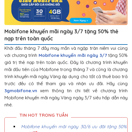
Mobifone khuyến mãi ngày 3/7 tặng 50% thẻ
nạp trên toàn quốc
Khởi đầu tháng 7 đầy may mắn và ngập tràn niềm vui cùng
với chương trình
Mobifone khuyến mãi ngày 3/7
tặng 50%
giá trị thẻ nạp trên toàn quốc. Đây là chương trình khuyến
mãi đầu tiên của Mobifone trong tháng 7 và cũng là chương
trình khuyến mãi ngày Vàng áp dụng cho tất cả thuê bao trả
trước đều có thể tham gia và nhận ưu đãi. Hãy cùng
3gmobifone.vn
xem thông tin chi tiết về chương trình
Mobifone khuyến mãi ngày Vàng ngày 3/7 siêu hấp dẫn này
nhé.
Mobifone khuyến mãi ngày 30/6 ưu đãi tặng 50%