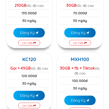
210GB
30GB
tốc độ cao
tốc độ cao
135.000đ
70.000đ
30 ngày
30 ngày
Đăng Ký
Đăng Ký
Chi Tiết
Chi Tiết
KC120
MXH100
Gọi + 45GB
30GB + fb + Tiktok
tốc độ cao
tốc
độ cao
120.000đ
100.000đ
30 ngày
30 ngày
Đăng Ký
Đăng Ký
Chi Tiết