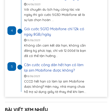
24/06/2025
Với chuyến du lịch hay công tác vài
ngày thì gói cước 5G3D Mobifone sẽ là
sự lựa chọn hoàn ...
Gói cước 5G1D Mobifone chỉ 12k có
4
ngay 8GB/ngày
19/06/2025
Không cần cam kết dài hạn, không cần
đăng ký phức tạp, chỉ với 12.000đ là bạn
đã có thể tận hưởng...
Căn cước công dân hết hạn có làm
5
lại sim Mobifone được không?
18/06/2025
CCCD hết hạn có làm lại sim Mobifone
được không? Hiện nay, nhà mạng chưa
hỗ trợ sử dụng giấy tờ thay thế khi làm...
BÀI VIẾT XEM NHIỀU