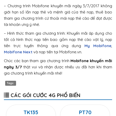
– Chương trình Mobifone khuyến mãi ngày 3/7/2017 không
giới hạn số lần nạp thẻ và mệnh giá của thẻ nạp, thuê bao
tham gia chương trình cứ thoải mái nạp thẻ cào để đạt được
tài khoản ưng ý nhé.
– Hình thức tham gia chương trình: Khuyến mãi áp dụng cho
tất cả hình thức nạp tiền bao gồm nạp thẻ cào vật lý, nạp
tiền trực tuyến thông qua ứng dụng
My Mobifone
,
Mobifone Next
và nạp tiền tại Mobifone.vn.
Chúc các bạn tham gia chương trình
Mobifone khuyến mãi
ngày 3/7
thật vui và nhận được nhiều ưu đãi hơn khi tham
gia chương trình khuyến mãi nhé!
Tags:
CÁC GÓI CƯỚC 4G PHỔ BIẾN
TK135
PT70