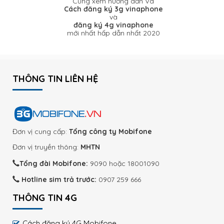
Cùng xem hướng dẫn Và
Cách đăng ký 3g vinaphone
và
đăng ký 4g vinaphone
mới nhất hấp dẫn nhất 2020
THÔNG TIN LIÊN HỆ
Đơn vị cung cấp:
Tổng công ty Mobifone
Đơn vị truyền thông:
MHTN
Tổng đài Mobifone:
9090 hoặc 18001090
Hotline sim trả trước:
0907 259 666
THÔNG TIN 4G
Cách đăng ký 4G Mobifone