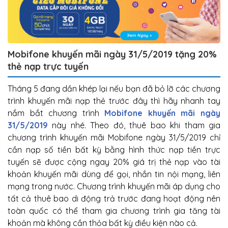
Mobifone khuyến mãi ngày 31/5/2019 tặng 20%
thẻ nạp trực tuyến
Tháng 5 đang dần khép lại nếu bạn đã bỏ lỡ các chương
trình khuyến mãi nạp thẻ trước đây thì hãy nhanh tay
nắm bắt chương trình
Mobifone khuyến mãi ngày
31/5/2019
này nhé. Theo đó, thuê bao khi tham gia
chương trình khuyến mãi Mobifone ngày 31/5/2019 chỉ
cần nạp số tiền bất kỳ bằng hình thức nạp tiền trực
tuyến sẽ được cộng ngay 20% giá trị thẻ nạp vào tài
khoản khuyến mãi dùng để gọi, nhắn tin nội mạng, liên
mạng trong nước. Chương trình khuyến mãi áp dụng cho
tất cả thuê bao di động trả trước đang hoạt động nên
toàn quốc có thể tham gia chương trình gia tăng tài
khoản mà không cần thỏa bất kỳ điều kiện nào cả.