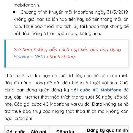
mobifone.vn.
Chương trình khuyến mãi Mobifone ngày 31/5/2019
không giới hạn số lần nạp tiền hay số tiền trong mỗi lần
nạp. Thuê bao thoải mái tích lũy tài khoản thật khủng để
bắt đầu tháng 6 tràn ngập năng lượng hơn.
>>> Xem hướng dẫn cách nạp tiền qua ứng dụng
Mobifone NEXT
nhanh chóng
Thật tuyệt vời khi bạn có thể tích lũy cho dế yêu của mình
đầy đủ năng lượng để bắt đầu tháng 6 tuyệt vời hơn. Cuối
cùng bạn đừng quên đăng ký
g
ói cước 4G Mobifone
để
truy cập Internet thật thỏa thích trong suốt 30 ngày sắp tới
nhé. Các gói cước 4G Mobifone với ưu đãi Data khủng sẽ hỗ
trợ thuê bao truy cập mạng thật thỏa thích mà không cần
ngại cước phí:
Đăng ký qua tin nhắ
Gói cước
Giá gói
Đăng ký