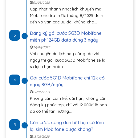
01/08/2025
Cập nhật nhanh nhất lịch khuyến mãi
Mobifone trả trước tháng 8/2025 đem
đến vô vàn các ưu đãi khủng cho...
Đăng ký gói cước 5G3D Mobifone
3
miễn phí 24GB data dùng 3 ngày
24/06/2025
Với chuyến du lịch hay công tác vài
ngày thì gói cước 5G3D Mobifone sẽ là
sự lựa chọn hoàn ...
Gói cước 5G1D Mobifone chỉ 12k có
4
ngay 8GB/ngày
19/06/2025
Không cần cam kết dài hạn, không cần
đăng ký phức tạp, chỉ với 12.000đ là bạn
đã có thể tận hưởng...
Căn cước công dân hết hạn có làm
5
lại sim Mobifone được không?
18/06/2025