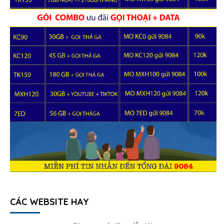
CÁC WEBSITE HAY