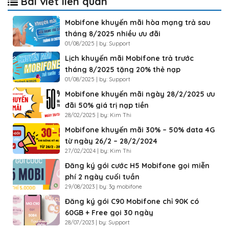
Bài viết liên quan
Mobifone khuyến mãi hòa mạng trả sau
tháng 8/2025 nhiều ưu đãi
01/08/2025 | by: Support
Lịch khuyến mãi Mobifone trả trước
tháng 8/2025 tặng 20% thẻ nạp
01/08/2025 | by: Support
Mobifone khuyến mãi ngày 28/2/2025 ưu
đãi 50% giá trị nạp tiền
28/02/2025 | by: Kim Thi
Mobifone khuyến mãi 30% – 50% data 4G
từ ngày 26/2 – 28/2/2024
27/02/2024 | by: Kim Thi
Đăng ký gói cước H5 Mobifone gọi miễn
phí 2 ngày cuối tuần
29/08/2023 | by: 3g mobifone
Đăng ký gói C90 Mobifone chỉ 90K có
60GB + Free gọi 30 ngày
28/07/2023 | by: Support