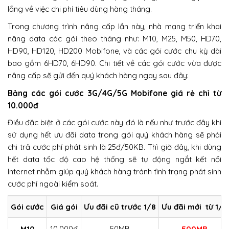
lắng về việc chi phí tiêu dùng hàng tháng.
Trong chương trình nâng cấp lần này, nhà mạng triển khai
nâng data các gói theo tháng như: M10, M25, M50, HD70,
HD90, HD120, HD200 Mobifone, và các gói cước chu kỳ dài
bao gồm 6HD70, 6HD90. Chi tiết về các gói cước vừa được
nâng cấp sẽ gửi đến quý khách hàng ngay sau đây:
Bảng các gói cước 3G/4G/5G Mobifone giá rẻ chỉ từ
10.000đ
Điều đặc biệt ở các gói cước này đó là nếu như trước đây khi
sử dụng hết ưu đãi data trong gói quý khách hàng sẽ phải
chi trả cước phí phát sinh là 25đ/50KB. Thì giờ đây, khi dùng
hết data tốc độ cao hệ thống sẽ tự động ngắt kết nối
Internet nhằm giúp quý khách hàng tránh tình trạng phát sinh
cước phí ngoài kiểm soát.
Gói cước
Giá gói
Ưu đãi cũ trước 1/8
Ưu đãi mới từ 1/8
M10
10.000đ
50MB
500MB