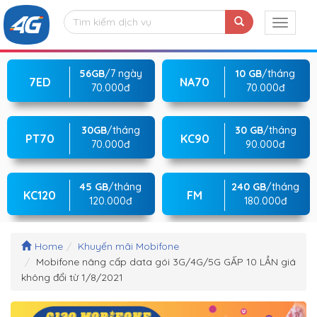
56GB
/7 ngày
10 GB
/tháng
7ED
NA70
70.000đ
70.000đ
30GB
/tháng
30 GB
/tháng
PT70
KC90
70.000đ
90.000đ
45 GB
/tháng
240 GB
/tháng
KC120
FM
120.000đ
180.000đ
Home
Khuyến mãi Mobifone
Mobifone nâng cấp data gói 3G/4G/5G GẤP 10 LẦN giá
không đổi từ 1/8/2021