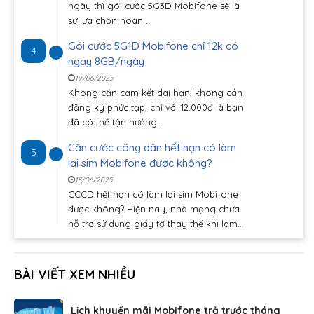
ngày thì gói cước 5G3D Mobifone sẽ là
sự lựa chọn hoàn ...
Gói cước 5G1D Mobifone chỉ 12k có
4
ngay 8GB/ngày
19/06/2025
Không cần cam kết dài hạn, không cần
đăng ký phức tạp, chỉ với 12.000đ là bạn
đã có thể tận hưởng...
Căn cước công dân hết hạn có làm
5
lại sim Mobifone được không?
18/06/2025
CCCD hết hạn có làm lại sim Mobifone
được không? Hiện nay, nhà mạng chưa
hỗ trợ sử dụng giấy tờ thay thế khi làm...
BÀI VIẾT XEM NHIỀU
Lịch khuyến mãi Mobifone trả trước tháng