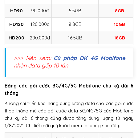
HD90
90.000đ
5.5GB
8GB
HD120
120.000đ
8.8GB
10GB
HD200
200.000đ
16.5GB
18GB
>>> Nên xem:
Cú pháp DK 4G Mobifone
nhận data gấp 10 lần
Bảng các gói cước 3G/4G/5G Mobifone chu kỳ dài 6
tháng
Không chỉ triển khai nâng dung lượng data cho các gói cước
theo tháng mà các gói cước data 3G/4G/5G của Mobifone
chu kỳ dài 6 tháng cũng được tăng dung lượng từ ngày
1/8/2021. Chi tiết mời quý khách xem tại bảng sau đây: