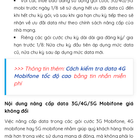
Với các thuê bao đang sử dụng gói cước 3G/4G/5G
mobi trước ngày 1/8 sẽ sử dụng hết ưu đãi data cũ đến
khi hết chu kỳ gói, và sau khi gia hạn chu kỳ tiếp theo sẽ
nhận về ưu đãi data như theo chính sách nâng cấp của
nhà mạng.
Riêng các gói cước chu kỳ dài dài gia đăng ký/ gia
hạn trước 1/8: Nửa chu kỳ đầu tiên áp dụng mức data
cũ, nửa chu kỳ sau áp dụng mức data mới.
>>> Thông tin thêm:
Cách kiểm tra data 4G
Mobifone tốc độ cao
bằng tin nhắn miễn
phí
Nội dung nâng cấp data 3G/4G/5G Mobifone giá
không đổi
Việc nâng cấp data trong các gói cước 3G Mobifone, 4G
mobifone hay 5G mobifone nhằm giúp quý khách hàng thoải
mái hơn trong việc sử dụng mạng di động, mà không phải lo