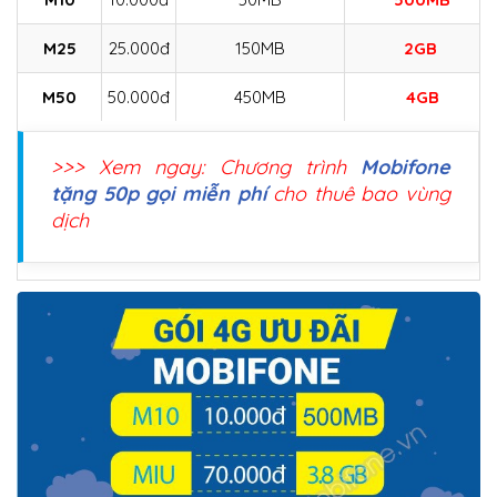
M25
25.000đ
150MB
2GB
M50
50.000đ
450MB
4GB
>>> Xem ngay: Chương trình
Mobifone
tặng 50p gọi miễn phí
cho thuê bao vùng
dịch