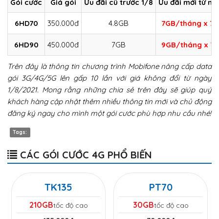
Gói cước
Giá gói
Ưu đãi cũ trước 1/8
Ưu đãi mới từ ng
6HD70
350.000đ
4.8GB
7GB/tháng x 7 
6HD90
450.000đ
7GB
9GB/tháng x 7 
Trên đây là thông tin chương trình Mobifone nâng cấp data
gói 3G/4G/5G lên gấp 10 lần với giá không đổi từ ngày
1/8/2021. Mong rằng những chia sẻ trên đây sẽ giúp quý
khách hàng cập nhật thêm nhiều thông tin mới và chủ động
đăng ký ngay cho mình một gói cước phù hợp nhu cầu nhé!
Tags:
CÁC GÓI CƯỚC 4G PHỔ BIẾN
TK135
PT70
210GB
30GB
tốc độ cao
tốc độ cao