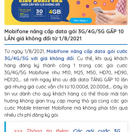
Mobifone nâng cấp data gói 3G/4G/5G GẤP 10
LẦN giá không đổi từ 1/8/2021
Từ ngày 1/8/2021,
Mobifone nâng cấp data gói cước
3G/4G/5G với giá không đổi
. Cụ thể, khi quý khách
hàng đăng ký thành công 1 trong các gói cước
3G/4G/5G Mobifone như M10, M25, M50, HD70, HD90,
HD120,… sẽ rinh ngay kho ưu đãi data TĂNG GẤP 10 lần
giá nhưng giá cước vẫn chỉ từ 10.000đ, 20.000đ,… Đây là
tin vui dành cho quý khách hàng có thể thoải mái tận
hưởng không gian truy cập mạng thả ga cùng các gói
cước Mobile Internet Mobifone mà không phải tốn quá
nhiều chi phí đăng ký gói.
>>> Thông tin thêm:
Các gói cước 3G