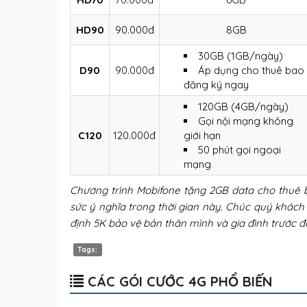
HD90
90.000đ
8GB
30GB (1GB/ngày)
D90
90.000đ
Áp dụng cho thuê bao
đăng ký ngay
120GB (4GB/ngày)
Gọi nội mạng không
C120
120.000đ
giới hạn
50 phút gọi ngoại
mạng
Chương trình Mobifone tặng 2GB data cho thuê 
sức ý nghĩa trong thời gian này. Chúc quý khác
định 5K bảo vệ bản thân mình và gia đình trước đạ
Tags:
CÁC GÓI CƯỚC 4G PHỔ BIẾN