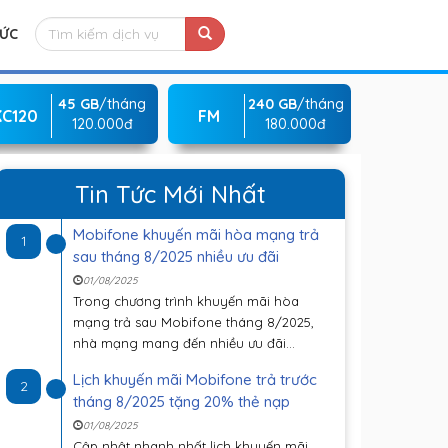
TỨC
45 GB
/tháng
240 GB
/tháng
KC120
FM
120.000đ
180.000đ
Tin Tức Mới Nhất
Mobifone khuyến mãi hòa mạng trả
1
sau tháng 8/2025 nhiều ưu đãi
01/08/2025
Trong chương trình khuyến mãi hòa
mạng trả sau Mobifone tháng 8/2025,
nhà mạng mang đến nhiều ưu đãi...
Lịch khuyến mãi Mobifone trả trước
2
tháng 8/2025 tặng 20% thẻ nạp
01/08/2025
Cập nhật nhanh nhất lịch khuyến mãi