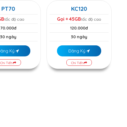
PT70
KC120
GB
Gọi + 45GB
tốc độ cao
tốc độ cao
70.000đ
120.000đ
30 ngày
30 ngày
Đăng Ký
Đăng Ký
Chi Tiết
Chi Tiết