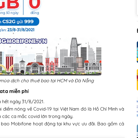
 mùa dịch cho thuê bao tại HCM và Đà Nẵng
ata miễn phí
ến hết ngày 31/8/2021.
i điểm nóng về Covid-19 tại Việt Nam đó là Hồ Chí Minh và
ận các ca mắc covid lớn trong ngày.
uê bao Mobifone hoạt động tại khu vực ưu đãi. Bao gồm cả