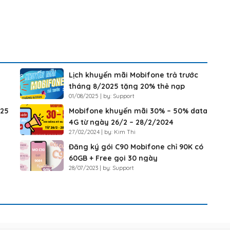
Lịch khuyến mãi Mobifone trả trước
tháng 8/2025 tặng 20% thẻ nạp
01/08/2025 | by: Support
025
Mobifone khuyến mãi 30% – 50% data
4G từ ngày 26/2 – 28/2/2024
27/02/2024 | by: Kim Thi
Đăng ký gói C90 Mobifone chỉ 90K có
60GB + Free gọi 30 ngày
28/07/2023 | by: Support