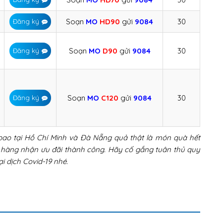
Soạn
MO
HD90
gửi
9084
30
Đăng ký
Soạn
MO
D90
gửi
9084
30
Đăng ký
Soạn
MO
C120
gửi
9084
30
Đăng ký
bao tại Hồ Chí Minh và Đà Nẵng quả thật là món quà hết
h hàng nhận ưu đãi thành công. Hãy cố gắng tuân thủ quy
i dịch Covid-19 nhé.