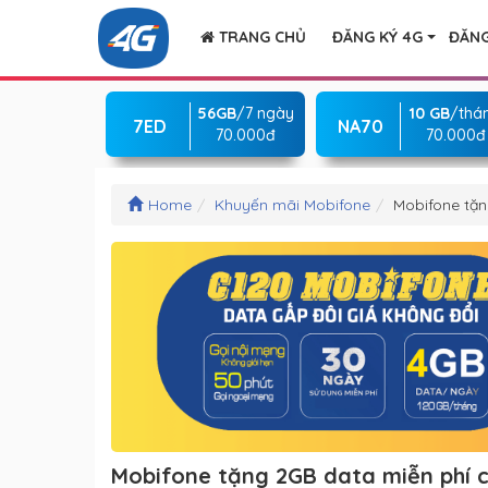
TRANG CHỦ
ĐĂNG KÝ 4G
ĐĂNG
56GB
/7 ngày
10 GB
/thá
7ED
NA70
70.000đ
70.000đ
Home
Khuyến mãi Mobifone
Mobifone tặn
Mobifone tặng 2GB data miễn phí 