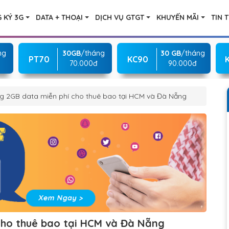
 KÝ 3G
DATA + THOẠI
DỊCH VỤ GTGT
KHUYẾN MÃI
TIN 
ng
30GB
/tháng
30 GB
/tháng
PT70
KC90
70.000đ
90.000đ
g 2GB data miễn phí cho thuê bao tại HCM và Đà Nẵng
cho thuê bao tại HCM và Đà Nẵng