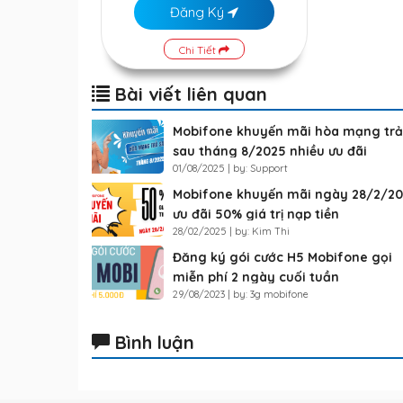
Đăng Ký
Chi Tiết
Bài viết liên quan
Mobifone khuyến mãi hòa mạng trả
sau tháng 8/2025 nhiều ưu đãi
01/08/2025 | by: Support
Mobifone khuyến mãi ngày 28/2/2
ưu đãi 50% giá trị nạp tiền
28/02/2025 | by: Kim Thi
Đăng ký gói cước H5 Mobifone gọi
miễn phí 2 ngày cuối tuần
29/08/2023 | by: 3g mobifone
Bình luận