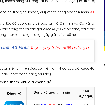
ý khách hàng vui lòng tắt nguồn và khởi động lại thiết bị
đang có trong tài khoản, quý khách hàng soạn tin nhắn
KT
ta tốc độ cao cho thuê bao tại Hồ Chí Minh và Đà Nẵng.
 cao trong tất cả các gói cước 4G/5G Mobifone, với cước
dụng Internet trong những ngày giãn cách xã hội.
i cước 4G Mobi
được cộng thêm 50% data giá
data miễn phí trên đây, có thể tham khảo các gói cước 4G
nhiều nhất trong bảng sau đây.
cộng thêm 50% giá không đổi
Chu
Đăng ký qua tin nhắn
Đăng ký
kỳ/ngày
Soạn
MO
HD70
gửi
9084
30
Đăng ký