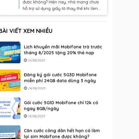
được không? Hiện nay, nhà mạng chưa
hỗ trợ sử dụng giấy tờ thay thế khi làm...
BÀI VIẾT XEM NHIỀU
Lịch khuyến mãi Mobifone trả trước
tháng 8/2025 tặng 20% thẻ nạp
01/08/2025
Đăng ký gói cước 5G3D Mobifone
miễn phí 24GB data dùng 3 ngày
24/06/2025
Gói cước 5G1D Mobifone chỉ 12k có
ngay 8GB/ngày
19/06/2025
Căn cước công dân hết hạn có làm
lại sim Mobifone được không?