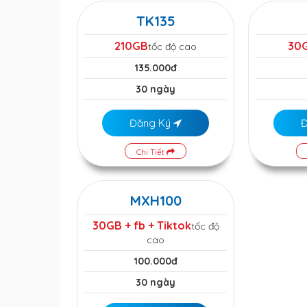
TK135
210GB
30
tốc độ cao
135.000đ
30 ngày
Đăng Ký
Chi Tiết
MXH100
30GB + fb + Tiktok
tốc độ
cao
100.000đ
30 ngày