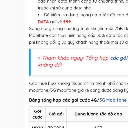
báo nhận data thành công từ chương trình, qu
trước khi sử dụng data nhé.
Để kiểm tra dung lượng data tốc độ cao 
DATA
gửi về
999
.
Song song cùng chương trình khuyến mãi 2GB da
Mobifone còn thực hiện nâng cấp 50% data tốc độ
phí không đổi, giúp quý khách hàng thoải mái sử 
» Tham khảo ngay: Tổng hợp
các gó
không đổi
Các thuê bao không thuộc 2 tỉnh thành phố nhận 
mobifone/5G mobifone giá rẻ đang được đăng ký 
Bảng tổng hợp các gói cước 4G/
5G Mobifone
Gói
Giá gói
Dung lượng tốc độ cao
cước
HD70
70.000đ
6GB