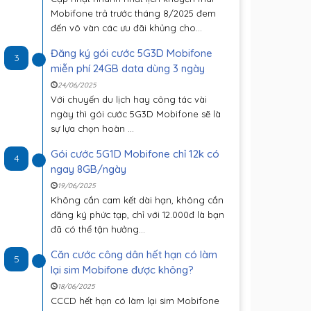
Mobifone trả trước tháng 8/2025 đem
đến vô vàn các ưu đãi khủng cho...
Đăng ký gói cước 5G3D Mobifone
3
miễn phí 24GB data dùng 3 ngày
24/06/2025
Với chuyến du lịch hay công tác vài
ngày thì gói cước 5G3D Mobifone sẽ là
sự lựa chọn hoàn ...
Gói cước 5G1D Mobifone chỉ 12k có
4
ngay 8GB/ngày
19/06/2025
Không cần cam kết dài hạn, không cần
đăng ký phức tạp, chỉ với 12.000đ là bạn
đã có thể tận hưởng...
Căn cước công dân hết hạn có làm
5
lại sim Mobifone được không?
18/06/2025
CCCD hết hạn có làm lại sim Mobifone