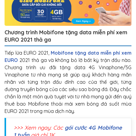
Chương trình Mobifone tặng data miễn phí xem
EURO 2021 thả ga
Tiếp lửa EURO 2021,
Mobifone tặng data miễn phí xem
EURO
2021 thả ga và không bỏ lỡ bất kỳ trận đấu nào.
Chương trình ưu đãi tặng data 4G Vinaphone/5G
Vinaphone từ nhà mạng sẽ giúp quý khách hàng mãn
nhãn với từng trận đấu đỉnh cao của thế giới, từng
đường truyền bóng của các siêu sao bóng đá. Đây chắc
chắn là một món quà tuyệt vời từ nhà mạng gửi đến quý
thuê bao Mobifone thoải mái xem bóng đá suốt mùa
EURO 2021 trong mùa dịch này.
>>> Xem ngay: Các
gói cước 4G Mobifone
1 tuần
giá chỉ 1K