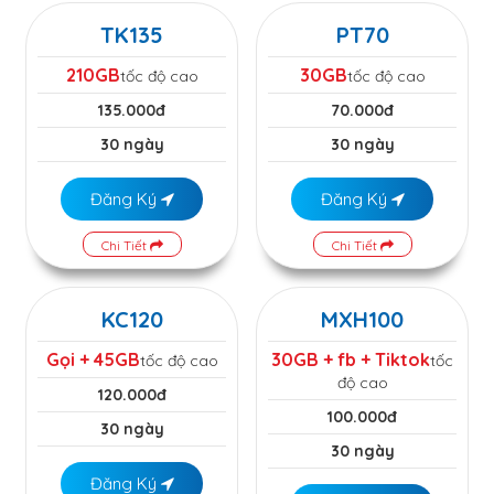
TK135
PT70
210GB
30GB
tốc độ cao
tốc độ cao
135.000đ
70.000đ
30 ngày
30 ngày
Đăng Ký
Đăng Ký
Chi Tiết
Chi Tiết
KC120
MXH100
Gọi + 45GB
30GB + fb + Tiktok
tốc độ cao
tốc
độ cao
120.000đ
100.000đ
30 ngày
30 ngày
Đăng Ký