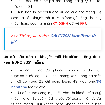
Thuê bao có cước phí sinh trong tháng 5/2021 tối
thiểu 45.000đ.
Thuê bao thuộc đối tượng ưu đãi của nhà mạng. Để
kiểm tra các khuyến mãi từ Mobifone gửi tặng cho quý
khách hàng soạn tin nhắn
KT DSKM
gửi về
999
.
>>> Thông tin thêm:
Gói C120N Mobifone là
gì?
Ưu đãi hấp dẫn từ khuyến mãi Mobifone tặng data
xem EURO 2021 miễn phí:
Theo đó, các đối tượng thuộc danh sách ưu đãi nhận
được data tốc độ cao từ nhà mạng xem bóng đá miễn
phí sẽ có ngay 2.2 GB dung lượng 4G Mobifone/
5G
Mobifone
tốc độ cao.
Ưu đãi được cộng trực tiếp vào tài khoản của quý
khách hàng nếu quý khách thuộc đối tượng nhận ưu đãi
từ nhà mạng. Quý khách hàng không phải thực hiện