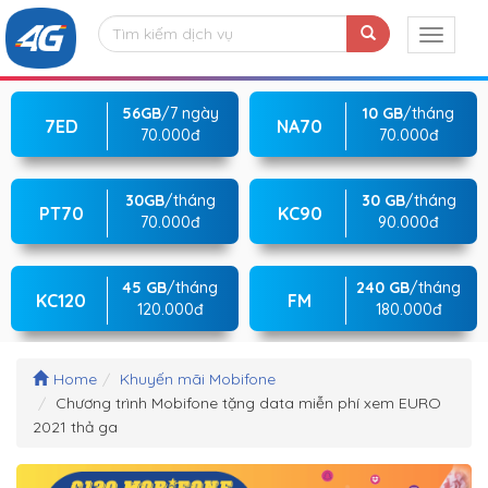
56GB
/7 ngày
10 GB
/tháng
7ED
NA70
70.000đ
70.000đ
30GB
/tháng
30 GB
/tháng
PT70
KC90
70.000đ
90.000đ
45 GB
/tháng
240 GB
/tháng
KC120
FM
120.000đ
180.000đ
Home
Khuyến mãi Mobifone
Chương trình Mobifone tặng data miễn phí xem EURO
2021 thả ga