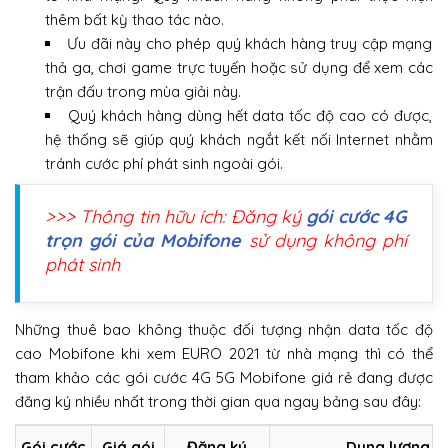
thêm bất kỳ thao tác nào.
Ưu đãi này cho phép quý khách hàng truy cập mạng
thả ga, chơi game trực tuyến hoặc sử dụng để xem các
trận đấu trong mùa giải này.
Quý khách hàng dùng hết data tốc độ cao có được,
hệ thống sẽ giúp quý khách ngắt kết nối Internet nhằm
tránh cước phí phát sinh ngoài gói.
>>> Thông tin hữu ích: Đăng ký
gói cước 4G
trọn gói của Mobifone
sử dụng không phí
phát sinh
Những thuê bao không thuộc đối tượng nhận data tốc độ
cao Mobifone khi xem EURO 2021 từ nhà mạng thì có thể
tham khảo các gói cước 4G 5G Mobifone giá rẻ đang được
đăng ký nhiều nhất trong thời gian qua ngay bảng sau đây:
Gói cước
Giá gói
Đăng ký
Dung lượng t