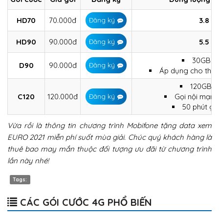
HD70
70.000đ
3.8 G
Đăng ký
HD90
90.000đ
5.5 G
Đăng ký
30GB (
D90
90.000đ
Đăng ký
Áp dụng cho thu
120GB (
C120
120.000đ
Gọi nội mạng
Đăng ký
50 phút gọ
Vừa rồi là thông tin chương trình Mobifone tặng data xem
EURO 2021 miễn phí suốt mùa giải. Chúc quý khách hàng là
thuê bao may mắn thuộc đối tượng ưu đãi từ chương trình
lần này nhé!
Tags:
CÁC GÓI CƯỚC 4G PHỔ BIẾN