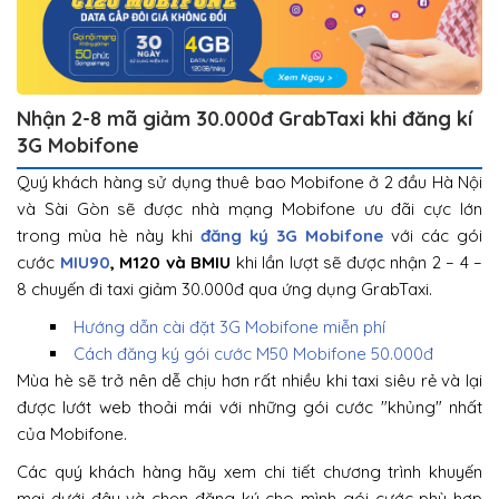
Nhận 2-8 mã giảm 30.000đ GrabTaxi khi đăng kí
3G Mobifone
Quý khách hàng sử dụng thuê bao Mobifone ở 2 đầu Hà Nội
và Sài Gòn sẽ được nhà mạng Mobifone ưu đãi cực lớn
trong mùa hè này khi
đăng ký 3G Mobifone
với các gói
cước
MIU90
, M120 và BMIU
khi lần lượt sẽ được nhận 2 – 4 –
8 chuyến đi taxi giảm 30.000đ qua ứng dụng GrabTaxi.
Hướng dẫn cài đặt 3G Mobifone miễn phí
Cách đăng ký gói cước M50 Mobifone 50.000đ
Mùa hè sẽ trở nên dễ chịu hơn rất nhiều khi taxi siêu rẻ và lại
được lướt web thoải mái với những gói cước "khủng" nhất
của Mobifone.
Các quý khách hàng hãy xem chi tiết chương trình khuyến
mại dưới đây và chọn đăng ký cho mình gói cước phù hợp