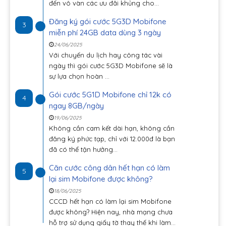
đến vô vàn các ưu đãi khủng cho...
Đăng ký gói cước 5G3D Mobifone
3
miễn phí 24GB data dùng 3 ngày
24/06/2025
Với chuyến du lịch hay công tác vài
ngày thì gói cước 5G3D Mobifone sẽ là
sự lựa chọn hoàn ...
Gói cước 5G1D Mobifone chỉ 12k có
4
ngay 8GB/ngày
19/06/2025
Không cần cam kết dài hạn, không cần
đăng ký phức tạp, chỉ với 12.000đ là bạn
đã có thể tận hưởng...
Căn cước công dân hết hạn có làm
5
lại sim Mobifone được không?
18/06/2025
CCCD hết hạn có làm lại sim Mobifone
được không? Hiện nay, nhà mạng chưa
hỗ trợ sử dụng giấy tờ thay thế khi làm...