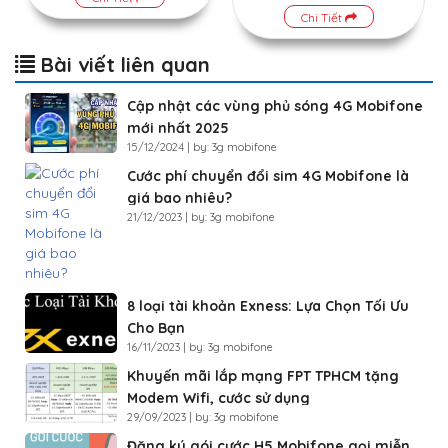
Chi Tiết
Bài viết liên quan
Cập nhật các vùng phủ sóng 4G Mobifone
mới nhất 2025
15/12/2024 | by: 3g mobifone
Cước phí chuyển đổi sim 4G Mobifone là
giá bao nhiêu?
21/12/2023 | by: 3g mobifone
8 loại tài khoản Exness: Lựa Chọn Tối Ưu
Cho Bạn
16/11/2023 | by: 3g mobifone
Khuyến mãi lắp mạng FPT TPHCM tặng
Modem Wifi, cước sử dụng
29/09/2023 | by: 3g mobifone
Đăng ký gói cước H5 Mobifone gọi miễn