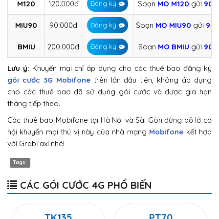
M120
120.000đ
Soạn
MO M120
gửi
908
Đăng ký
MIU90
90.000đ
Soạn
MO MIU90
gửi
90
Đăng ký
BMIU
200.000đ
Soạn
MO BMIU
gửi
908
Đăng ký
Lưu ý:
Khuyến mại chỉ áp dụng cho các thuê bao đăng ký
gói cước 3G Mobifone
trên lần đầu tiên, không áp dụng
cho các thuê bao đã sử dụng gói cước và được gia hạn
tháng tiếp theo.
Các thuê bao Mobifone tại Hà Nội và Sài Gòn đừng bỏ lỡ cơ
hội khuyến mại thú vị này của nhà mạng
Mobifone
kết hợp
với GrabTaxi nhé!
Tags:
CÁC GÓI CƯỚC 4G PHỔ BIẾN
TK135
PT70