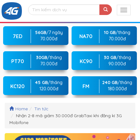
56GB
/7 ngày
10 GB
/tháng
7ED
NA70
70.000đ
70.000đ
30GB
/tháng
30 GB
/tháng
PT70
KC90
70.000đ
90.000đ
45 GB
/tháng
240 GB
/tháng
KC120
FM
120.000đ
180.000đ
Home
Tin tức
Nhận 2-8 mã giảm 30.000đ GrabTaxi khi đăng kí 3G
Mobifone