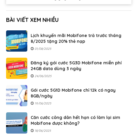
BÀI VIẾT XEM NHIỀU
Lịch khuyến mãi Mobifone trả trước tháng
8/2025 tặng 20% thẻ nạp
01/08/2025
Đăng ký gói cước 5G3D Mobifone miễn phí
24GB data dùng 3 ngày
24/06/2025
Gói cước 5G1D Mobifone chỉ 12k có ngay
8GB/ngày
19/06/2025
Căn cước công dân hết hạn có làm lại sim
Mobifone được không?
18/06/2025