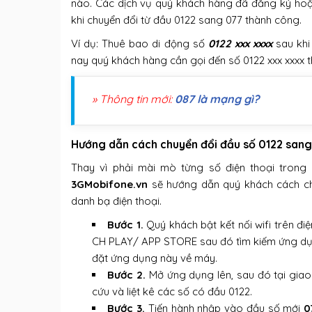
nào. Các dịch vụ quý khách hàng đã đăng ký hoặc
khi chuyển đổi từ đầu 0122 sang 077 thành công.
Ví dụ: Thuê bao di động số
0122 xxx xxxx
sau khi
nay quý khách hàng cần gọi đến số 0122 xxx xxxx t
» Thông tin mới:
087 là mạng gì?
Hướng dẫn cách chuyển đổi đầu số 0122 san
Thay vì phải mài mò từng số điện thoại trong 
3GMobifone.vn
sẽ hướng dẫn quý khách cách ch
danh bạ điện thoại.
Bước 1.
Quý khách bật kết nối wifi trên đ
CH PLAY/ APP STORE sau đó tìm kiếm ứng d
đặt ứng dụng này về máy.
Bước 2.
Mở ứng dụng lên, sau đó tại giao
cứu và liệt kê các số có đầu 0122.
Bước 3.
Tiến hành nhập vào đầu số mới
0