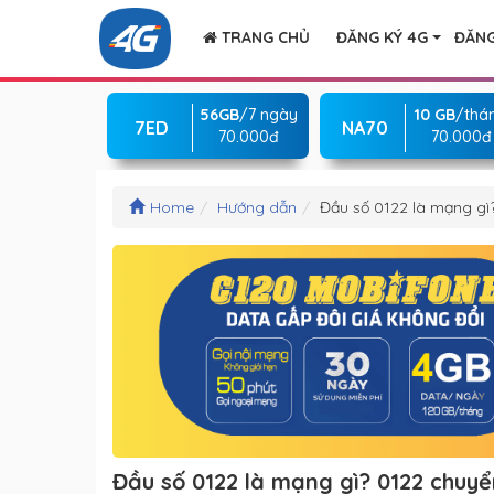
TRANG CHỦ
ĐĂNG KÝ 4G
ĐĂNG
56GB
/7 ngày
10 GB
/thá
7ED
NA70
70.000đ
70.000đ
Home
Hướng dẫn
Đầu số 0122 là mạng gì
Đầu số 0122 là mạng gì? 0122 chuyể