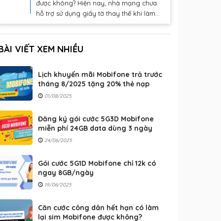
được không? Hiện nay, nhà mạng chưa
hỗ trợ sử dụng giấy tờ thay thế khi làm...
BÀI VIẾT XEM NHIỀU
Lịch khuyến mãi Mobifone trả trước
tháng 8/2025 tặng 20% thẻ nạp
01/08/2025
Đăng ký gói cước 5G3D Mobifone
miễn phí 24GB data dùng 3 ngày
24/06/2025
Gói cước 5G1D Mobifone chỉ 12k có
ngay 8GB/ngày
19/06/2025
Căn cước công dân hết hạn có làm
lại sim Mobifone được không?