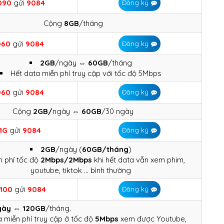
D90
gửi
9084
Đăng ký
Cộng
8GB
/tháng
D60
gửi
9084
Đăng ký
2GB
/ngày ⇔​
60GB
/tháng
Hết data miễn phí truy cập với tốc độ 5Mbps
D60
gửi
9084
Đăng ký
Cộng
2GB/
ngày ⇔
60GB
/30 ngày
1G
gửi
9084
Đăng ký
2GB
/ngày (
60GB/tháng
)
n phí tốc độ
2Mbps/2Mbps
khi hết data vẫn xem phim,
youtube, tiktok … bình thường
100
gửi
9084
Đăng ký
gày
⇔​
120GB
/tháng.
a miễn phí truy cập ở tốc độ
5Mbps
xem được Youtube,