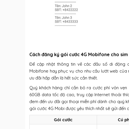
Cách đăng ký gói cước 4G Mobifone cho sim
Để cập nhật thông tin về các đầu số di động c
Mobifone hay phục vụ cho nhu cầu lướt web của m
ưu đãi hấp dẫn là hết sức cần thiết.
Quý khách hàng chỉ cần bỏ ra cước phí vỏn vẹn c
60GB data tốc độ cao, truy cập Internet thoải th
đem đến ưu đãi gọi thoại miễn phí dành cho quý khá
gói cước 4G Mobi được yêu thích nhất sẽ gửi đến 
Gói cước
Cú p