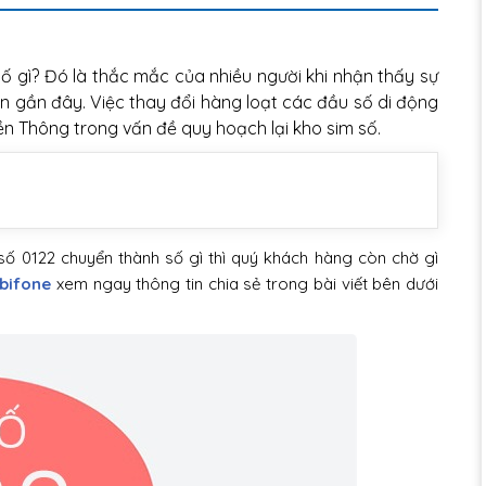
ố gì? Đó là thắc mắc của nhiều người khi nhận thấy sự
an gần đây. Việc thay đổi hàng loạt các đầu số di động
ền Thông trong vấn đề quy hoạch lại kho sim số.
 0122 chuyển thành số gì thì quý khách hàng còn chờ gì
bifone
xem ngay thông tin chia sẻ trong bài viết bên dưới