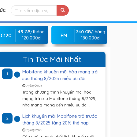
TỨC
45 GB
/tháng
240 GB
/tháng
KC120
FM
120.000đ
180.000đ
Tin Tức Mới Nhất
Mobifone khuyến mãi hòa mạng trả
1
sau tháng 8/2025 nhiều ưu đãi
01/08/2025
Trong chương trình khuyến mãi hòa
mạng trả sau Mobifone tháng 8/2025,
nhà mạng mang đến nhiều ưu đãi...
Lịch khuyến mãi Mobifone trả trước
2
tháng 8/2025 tặng 20% thẻ nạp
01/08/2025
Cập nhật nhanh nhất lịch khuyến mãi