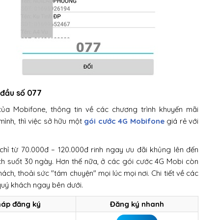
 đầu số 077
ủa Mobifone, thông tin về các chương trình khuyến mãi
ình, thì việc sở hữu một
gói cước 4G Mobifone
giá rẻ với
hỉ từ 70.000đ – 120.000đ rinh ngay ưu đãi khủng lên đến
ích suốt 30 ngày. Hơn thế nữa, ở các gói cước 4G Mobi còn
ch, thoải sức "tám chuyện" mọi lúc mọi nơi. Chi tiết về các
quý khách ngay bên dưới.
háp đăng ký
Đăng ký nhanh