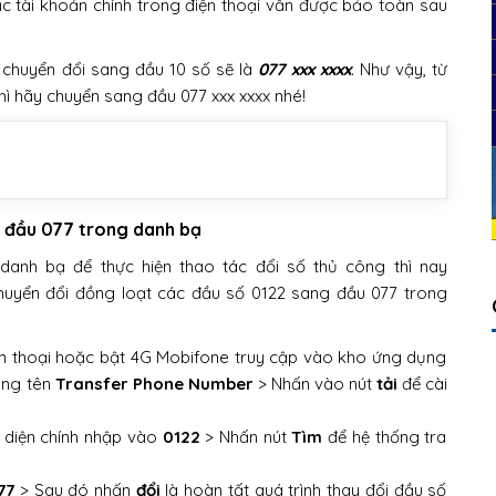
 tài khoản chính trong điện thoại vẫn được bảo toàn sau
 chuyển đổi sang đầu 10 số sẽ là
077 xxx xxxx
. Như vậy, từ
hì hãy chuyển sang đầu 077 xxx xxxx nhé!
g đầu 077 trong danh bạ
danh bạ để thực hiện thao tác đổi số thủ công thì nay
uyển đổi đồng loạt các đầu số 0122 sang đầu 077 trong
iện thoại hoặc bật 4G Mobifone truy cập vào kho ứng dụng
ụng tên
Transfer Phone Number
> Nhấn vào nút
tải
để cài
 diện chính nhập vào
0122
> Nhấn nút
Tìm
để hệ thống tra
77
> Sau đó nhấn
đổi
là hoàn tất quá trình thay đổi đầu số