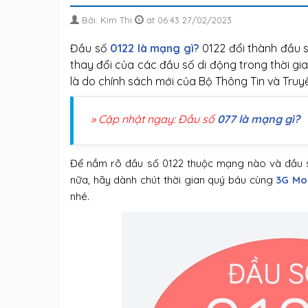
Bởi: Kim Thi
at 06:43 27/02/2023
Đầu số
0122 là mạng gì?
0122 đổi thành đầu s
thay đổi của các đầu số di động trong thời gi
là do chính sách mới của Bộ Thông Tin và Truy
» Cập nhật ngay: Đầu số
077 là mạng gì?
Để nắm rõ đầu số 0122 thuộc mạng nào và đầu số
nữa, hãy dành chút thời gian quý báu cùng
3G Mo
nhé.