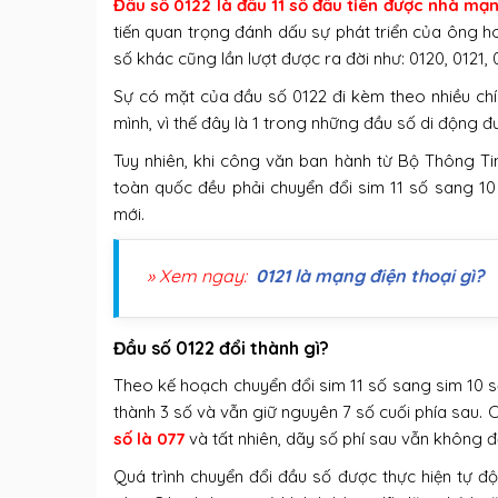
Đầu số 0122 là đầu 11 số đầu tiên được nhà m
tiến quan trọng đánh dấu sự phát triển của ông 
số khác cũng lần lượt được ra đời như: 0120, 0121, 
Sự có mặt của đầu số 0122 đi kèm theo nhiều chí
mình, vì thế đây là 1 trong những đầu số di động
Tuy nhiên, khi công văn ban hành từ Bộ Thông T
toàn quốc đều phải chuyển đổi sim 11 số sang 10
mới.
» Xem ngay:
0121 là mạng điện thoại gì?
Đầu số 0122 đổi thành gì?
Theo kế hoạch chuyển đổi sim 11 số sang sim 10 
thành 3 số và vẫn giữ nguyên 7 số cuối phía sau. 
số là 077
và tất nhiên, dãy số phí sau vẫn không đ
Quá trình chuyển đổi đầu số được thực hiện tự độ