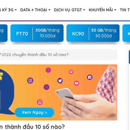
 KÝ 3G
DATA + THOẠI
DỊCH VỤ GTGT
KHUYẾN MÃI
TIN 
ng
30GB
/tháng
30 GB
/tháng
PT70
KC90
70.000đ
90.000đ
? 0122 chuyển thành đầu 10 số nào?
n thành đầu 10 số nào?