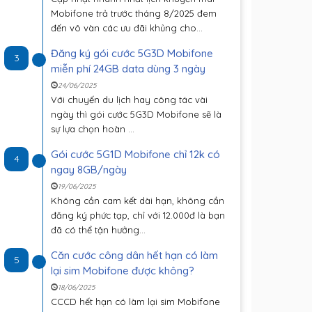
Mobifone trả trước tháng 8/2025 đem
đến vô vàn các ưu đãi khủng cho...
Đăng ký gói cước 5G3D Mobifone
3
miễn phí 24GB data dùng 3 ngày
24/06/2025
Với chuyến du lịch hay công tác vài
ngày thì gói cước 5G3D Mobifone sẽ là
sự lựa chọn hoàn ...
Gói cước 5G1D Mobifone chỉ 12k có
4
ngay 8GB/ngày
19/06/2025
Không cần cam kết dài hạn, không cần
đăng ký phức tạp, chỉ với 12.000đ là bạn
đã có thể tận hưởng...
Căn cước công dân hết hạn có làm
5
lại sim Mobifone được không?
18/06/2025
CCCD hết hạn có làm lại sim Mobifone