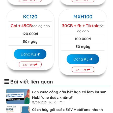
KC120
MXH100
Gọi + 45GB
30GB + fb + Tiktok
tốc độ cao
tốc
độ cao
120.000đ
100.000đ
30 ngày
30 ngày
Đăng Ký
Đăng Ký
Chi Tiết
Chi Tiết
Bài viết liên quan
Căn cước công dân hết hạn có làm lại sim
Mobifone được không?
18/06/2025 | by: Kim Thi
Cách hủy gói cước 5GV Mobifone nhanh