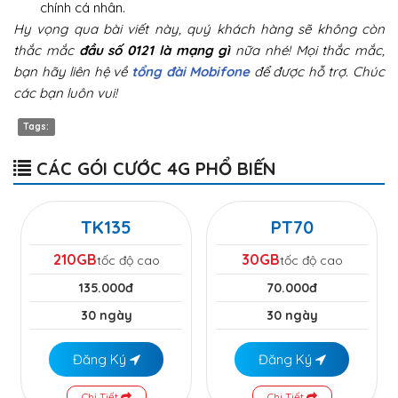
chính cá nhân.
Hy vọng qua bài viết này, quý khách hàng sẽ không còn
thắc mắc
đầu số 0121 là mạng gì
nữa nhé! Mọi thắc mắc,
bạn hãy liên hệ về
tổng đài Mobifone
để được hỗ trợ. Chúc
các bạn luôn vui!
Tags:
CÁC GÓI CƯỚC 4G PHỔ BIẾN
TK135
PT70
210GB
30GB
tốc độ cao
tốc độ cao
135.000đ
70.000đ
30 ngày
30 ngày
Đăng Ký
Đăng Ký
Chi Tiết
Chi Tiết