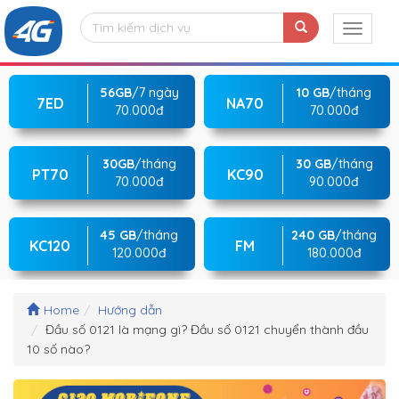
56GB
/7 ngày
10 GB
/tháng
7ED
NA70
70.000đ
70.000đ
30GB
/tháng
30 GB
/tháng
PT70
KC90
70.000đ
90.000đ
45 GB
/tháng
240 GB
/tháng
KC120
FM
120.000đ
180.000đ
Home
Hướng dẫn
Đầu số 0121 là mạng gì? Đầu số 0121 chuyển thành đầu
10 số nào?