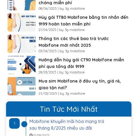
chóng miễn phí
08/06/2025 | by: 3g mobifone
Hủy gói TT80 Mobifone bằng tin nhắn đến
9199 hoàn toàn miễn phí
21/04/2025 | by: 3g mobifone
Thông tin các thuê bao trả trước
Mobifone mới nhất 2025
03/04/2025 | by: 3g mobifone
Hướng dẫn hủy gói CT90 Mobifone miễn
phí qua tổng đài 9199
28/03/2025 | by: 3g mobifone
Mua sim Mobifone ở đâu uy tín, giá rẻ,
giao tận nơi?
25/03/2025 | by: 3g mobifone
Tin Tức Mới Nhất
Mobifone khuyến mãi hòa mạng trả
1
sau tháng 8/2025 nhiều ưu đãi
01/08/2025