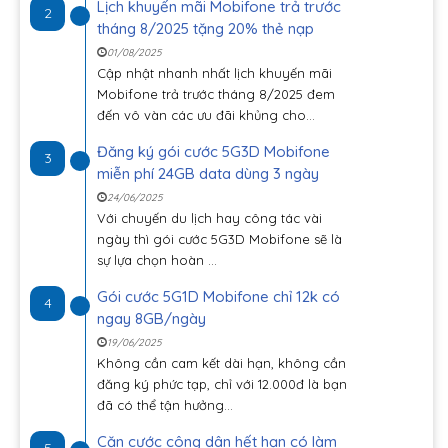
Lịch khuyến mãi Mobifone trả trước
2
tháng 8/2025 tặng 20% thẻ nạp
01/08/2025
Cập nhật nhanh nhất lịch khuyến mãi
Mobifone trả trước tháng 8/2025 đem
đến vô vàn các ưu đãi khủng cho...
Đăng ký gói cước 5G3D Mobifone
3
miễn phí 24GB data dùng 3 ngày
24/06/2025
Với chuyến du lịch hay công tác vài
ngày thì gói cước 5G3D Mobifone sẽ là
sự lựa chọn hoàn ...
Gói cước 5G1D Mobifone chỉ 12k có
4
ngay 8GB/ngày
19/06/2025
Không cần cam kết dài hạn, không cần
đăng ký phức tạp, chỉ với 12.000đ là bạn
đã có thể tận hưởng...
Căn cước công dân hết hạn có làm