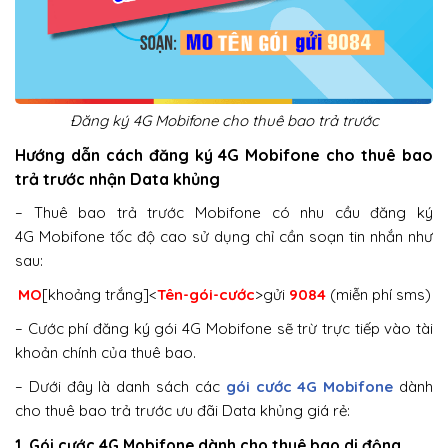
Đăng ký 4G Mobifone cho thuê bao trả trước
Hướng dẫn cách đăng ký 4G Mobifone cho thuê bao
trả trước nhận Data khủng
– Thuê bao trả trước Mobifone có nhu cầu đăng ký
4G Mobifone tốc độ cao sử dụng chỉ cần soạn tin nhắn như
sau:
MO
[khoảng trắng]<
Tên-gói-cước
>gửi
9084
(miễn phí sms)
– Cước phí đăng ký gói 4G Mobifone sẽ trừ trực tiếp vào tài
khoản chính của thuê bao.
– Dưới đây là danh sách các
gói cước 4G Mobifone
dành
cho thuê bao trả trước ưu đãi Data khủng giá rẻ:
1. Gói cước 4G Mobifone dành cho thuê bao di động