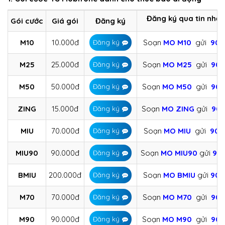
Đăng ký qua tin nhắn
Gói cước
Giá gói
Đăng ký
M10
10.000đ
Soạn
MO M10
gửi
908
Đăng ký
M25
25.000đ
Soạn
MO M25
gửi
908
Đăng ký
M50
50.000đ
Soạn
MO M50
gửi
908
Đăng ký
ZING
15.000đ
Soạn
MO ZING
gửi
90
Đăng ký
MIU
70.000đ
Soạn
MO MIU
gửi
908
Đăng ký
MIU90
90.000đ
Soạn
MO MIU90
gửi
90
Đăng ký
BMIU
200.000đ
Soạn
MO BMIU
gửi
908
Đăng ký
M70
70.000đ
Soạn
MO M70
gửi
908
Đăng ký
M90
90.000đ
Soạn
MO M90
gửi
908
Đăng ký