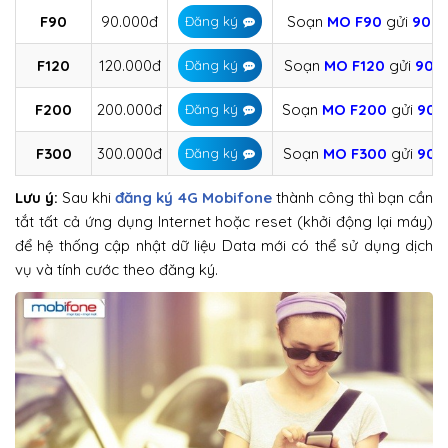
F90
90.000đ
Soạn
MO
F90
gửi
908
Đăng ký
F120
120.000đ
Soạn
MO
F120
gửi
908
Đăng ký
F200
200.000đ
Soạn
MO
F200
gửi
908
Đăng ký
F300
300.000đ
Soạn
MO
F300
gửi
908
Đăng ký
Lưu ý:
Sau khi
đăng ký 4G Mobifone
thành công thì bạn cần
tắt tất cả ứng dụng Internet hoặc reset (khởi động lại máy)
để hệ thống cập nhật dữ liệu Data mới có thể sử dụng dịch
vụ và tính cước theo đăng ký.