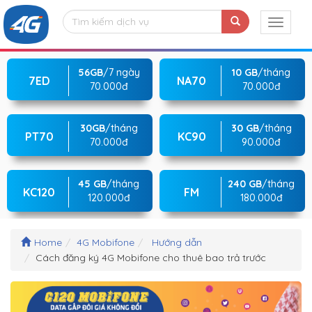
56GB
/7 ngày
10 GB
/tháng
7ED
NA70
70.000đ
70.000đ
30GB
/tháng
30 GB
/tháng
PT70
KC90
70.000đ
90.000đ
45 GB
/tháng
240 GB
/tháng
KC120
FM
120.000đ
180.000đ
Home
4G Mobifone
Hướng dẫn
Cách đăng ký 4G Mobifone cho thuê bao trả trước