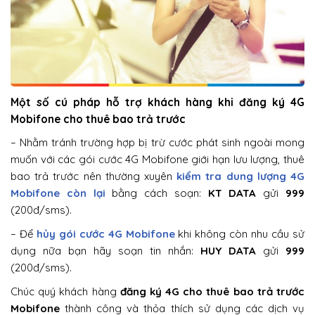
Một số cú pháp hỗ trợ khách hàng khi đăng ký 4G
Mobifone cho thuê bao trả trước
– Nhằm tránh trường hợp bị trừ cước phát sinh ngoài mong
muốn với các gói cước 4G Mobifone giới hạn lưu lượng, thuê
bao trả trước nên thường xuyên
kiểm tra dung lượng 4G
Mobifone còn lại
bằng cách soạn:
KT DATA
gửi
999
(200đ/sms).
– Để
hủy gói cước 4G Mobifone
khi không còn nhu cầu sử
dụng nữa bạn hãy soạn tin nhắn:
HUY DATA
gửi
999
(200đ/sms).
Chúc quý khách hàng
đăng ký 4G cho thuê bao trả trước
Mobifone
thành công và thỏa thích sử dụng các dịch vụ