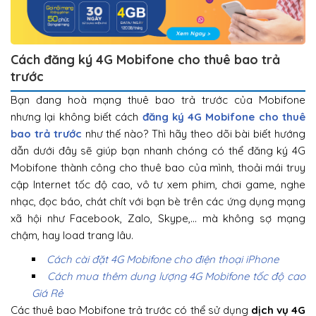
Cách đăng ký 4G Mobifone cho thuê bao trả
trước
Bạn đang hoà mạng thuê bao trả trước của Mobifone
nhưng lại không biết cách
đăng ký 4G Mobifone cho thuê
bao trả trước
như thế nào? Thì hãy theo dõi bài biết hướng
dẫn dưới đây sẽ giúp bạn nhanh chóng có thể đăng ký 4G
Mobifone thành công cho thuê bao của mình, thoải mái truy
cập Internet tốc độ cao, vô tư xem phim, chơi game, nghe
nhạc, đọc báo, chát chít với bạn bè trên các ứng dụng mạng
xã hội như Facebook, Zalo, Skype,… mà không sợ mạng
chậm, hay load trang lâu.
Cách cài đặt 4G Mobifone cho điện thoại iPhone
Cách mua thêm dung lượng 4G Mobifone tốc độ cao
Giá Rẻ
Các thuê bao Mobifone trả trước có thể sử dụng
dịch vụ 4G