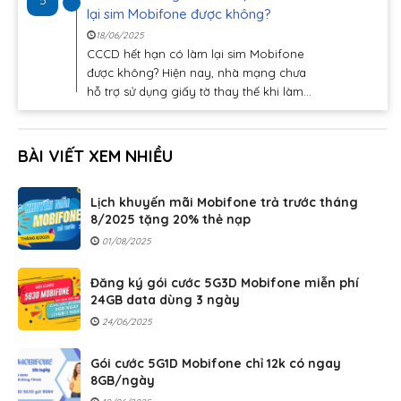
5
lại sim Mobifone được không?
18/06/2025
CCCD hết hạn có làm lại sim Mobifone
được không? Hiện nay, nhà mạng chưa
hỗ trợ sử dụng giấy tờ thay thế khi làm...
BÀI VIẾT XEM NHIỀU
Lịch khuyến mãi Mobifone trả trước tháng
8/2025 tặng 20% thẻ nạp
01/08/2025
Đăng ký gói cước 5G3D Mobifone miễn phí
24GB data dùng 3 ngày
24/06/2025
Gói cước 5G1D Mobifone chỉ 12k có ngay
8GB/ngày