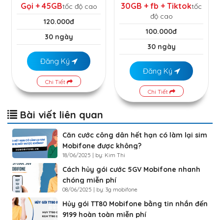
Gọi + 45GB
30GB + fb + Tiktok
tốc độ cao
tốc
độ cao
120.000đ
100.000đ
30 ngày
30 ngày
Đăng Ký
Đăng Ký
Chi Tiết
Chi Tiết
Bài viết liên quan
Căn cước công dân hết hạn có làm lại sim
Mobifone được không?
18/06/2025 | by: Kim Thi
Cách hủy gói cước 5GV Mobifone nhanh
chóng miễn phí
08/06/2025 | by: 3g mobifone
Hủy gói TT80 Mobifone bằng tin nhắn đến
9199 hoàn toàn miễn phí