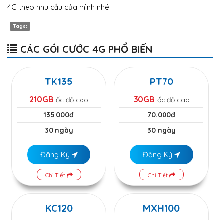
4G theo nhu cầu của mình nhé!
Tags:
CÁC GÓI CƯỚC 4G PHỔ BIẾN
TK135
PT70
210GB
30GB
tốc độ cao
tốc độ cao
135.000đ
70.000đ
30 ngày
30 ngày
Đăng Ký
Đăng Ký
Chi Tiết
Chi Tiết
KC120
MXH100