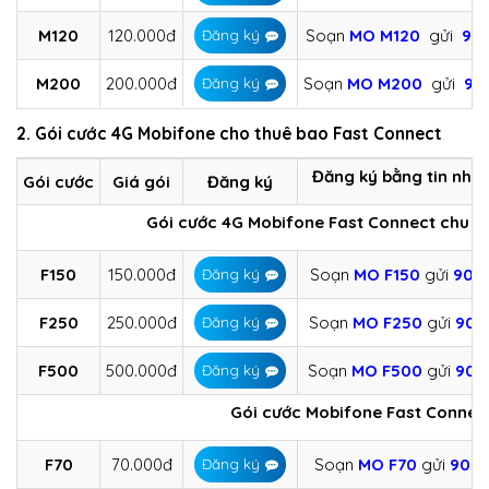
M120
120.000đ
Soạn
MO M120
gửi
90
Đăng ký
M200
200.000đ
Soạn
MO M200
gửi
90
Đăng ký
2. Gói cước 4G Mobifone cho thuê bao Fast Connect
Đăng ký bằng tin nhắ
Gói cước
Giá gói
Đăng ký
Gói cước 4G Mobifone Fast Connect chu kỳ 
F150
150.000đ
Soạn
MO
F150
gửi
908
Đăng ký
F250
250.000đ
Soạn
MO
F250
gửi
908
Đăng ký
F500
500.000đ
Soạn
MO
F500
gửi
908
Đăng ký
Gói cước Mobifone Fast Connect 
F70
70.000đ
Soạn
MO
F70
gửi
908
Đăng ký