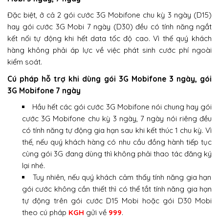
Đặc biệt, ở cả 2 gói cước 3G Mobifone chu kỳ 3 ngày (D15)
hay gói cước 3G Mobi 7 ngày (D30) đều có tính năng ngắt
kết nối tự động khi hết data tốc độ cao. Vì thế quý khách
hàng không phải áp lực về việc phát sinh cước phí ngoài
kiểm soát.
Cú pháp hỗ trợ khi dùng gói 3G Mobifone 3 ngày, gói
3G Mobifone 7 ngày
Hầu hết các gói cước 3G Mobifone nói chung hay gói
cước 3G Mobifone chu kỳ 3 ngày, 7 ngày nói riêng đều
có tính năng tự động gia hạn sau khi kết thúc 1 chu kỳ. Vì
thế, nếu quý khách hàng có nhu cầu đồng hành tiếp tục
cùng gói 3G đang dùng thì không phải thao tác đăng ký
lại nhé.
Tuy nhiên, nếu quý khách cảm thấy tính năng gia hạn
gói cước không cần thiết thì có thể tắt tính năng gia hạn
tự động trên gói cước D15 Mobi hoặc gói D30 Mobi
theo cú pháp
KGH
gửi về
999
.