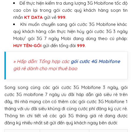
Để thực hiện kiểm tra dung lượng 3G Mobifone tốc độ
cao còn lại trong gói cước quý khách hàng soạn tin
nhắn
KT DATA
gửi về
999
.
Khi muốn chuyển sang gói cước 3G Mobifone khác
quý khách hàng cần thực hiện hủy gói cước 3G 3 ngày
Mobi/ gói 3G 7 ngày Mobi đang dùng theo cú pháp:
HUY TÊN-GÓI
gửi đến tổng đài
999
.
» Hấp dẫn: Tổng hợp các
gói cước 4G Mobifone
giá rẻ dành cho mọi thuê bao
Song song cùng các gói cước 3G Mobifone 3 ngày, gói
cước 3G mobifone 7 ngày ưu đãi háp dẫn giá siêu rẻ trên
đây, thì nhà mạng còn có thêm các gói cước 3G Mobifone 1
tháng với ưu đãi siêu khủng đi cùng cước phí đăng ký cực rẻ.
Thông tin chi tiết về các gói 3G tháng giá rẻ đang được
đăng ký nhiều nhất sẽ gửi đến quý khách ngay bên dưới: