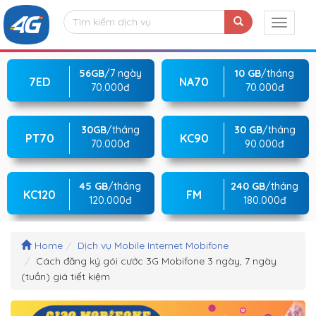
56GB
/7 ngày
10 GB
/tháng
7ED
NA70
70.000đ
70.000đ
30GB
/tháng
30 GB
/tháng
PT70
KC90
70.000đ
90.000đ
45 GB
/tháng
240 GB
/tháng
KC120
FM
120.000đ
180.000đ
Home
Dịch vụ Mobile Internet Mobifone
Cách đăng ký gói cước 3G Mobifone 3 ngày, 7 ngày
(tuần) giá tiết kiệm