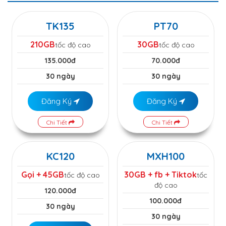
TK135
PT70
210GB
30GB
tốc độ cao
tốc độ cao
135.000đ
70.000đ
30 ngày
30 ngày
Đăng Ký
Đăng Ký
Chi Tiết
Chi Tiết
KC120
MXH100
Gọi + 45GB
30GB + fb + Tiktok
tốc độ cao
tốc
độ cao
120.000đ
100.000đ
30 ngày
30 ngày