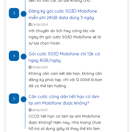
đến vô vàn các ưu đãi khủng cho...
Đăng ký gói cước 5G3D Mobifone
3
miễn phí 24GB data dùng 3 ngày
24/06/2025
Với chuyến du lịch hay công tác vài
ngày thì gói cước 5G3D Mobifone sẽ là
sự lựa chọn hoàn ...
Gói cước 5G1D Mobifone chỉ 12k có
4
ngay 8GB/ngày
19/06/2025
Không cần cam kết dài hạn, không cần
đăng ký phức tạp, chỉ với 12.000đ là bạn
đã có thể tận hưởng...
Căn cước công dân hết hạn có làm
5
lại sim Mobifone được không?
18/06/2025
CCCD hết hạn có làm lại sim Mobifone
được không? Hiện nay, nhà mạng chưa
hỗ trợ sử dụng giấy tờ thay thế khi làm...