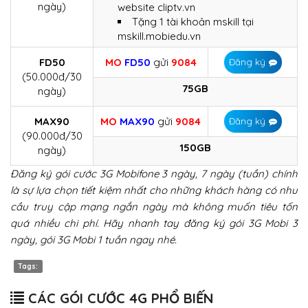
ngày)
website cliptv.vn
Tặng 1 tài khoản mskill tại
mskill.mobiedu.vn
FD50
MO
FD50
gửi
9084
Đăng ký
(50.000đ/30
75GB
ngày)
MAX90
MO
MAX90
gửi
9084
Đăng ký
(90.000đ/30
150GB
ngày)
Đăng ký gói cước 3G Mobifone 3 ngày, 7 ngày (tuần) chính
là sự lựa chọn tiết kiệm nhất cho những khách hàng có nhu
cầu truy cập mạng ngắn ngày mà không muốn tiêu tốn
quá nhiều chi phí. Hãy nhanh tay đăng ký gói 3G Mobi 3
ngày, gói 3G Mobi 1 tuần ngay nhé.
Tags:
CÁC GÓI CƯỚC 4G PHỔ BIẾN