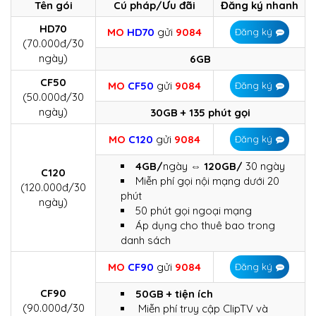
Tên gói
Cú pháp/Ưu đãi
Đăng ký nhanh
HD70
MO
HD70
gửi
9084
Đăng ký
(70.000đ/30
ngày)
6GB
CF50
MO
CF50
gửi
9084
Đăng ký
(50.000đ/30
ngày)
30GB + 135 phút gọi
MO
C120
gửi
9084
Đăng ký
4GB/
ngày
⇔ 120GB/
30 ngày
C120
Miễn phí gọi nội mạng dưới 20
(120.000đ/30
phút
ngày)
50 phút gọi ngoại mạng
Áp dụng cho thuê bao trong
danh sách
MO
CF90
gửi
9084
Đăng ký
CF90
50GB + tiện ích
(90.000đ/30
Miễn phí truy cập ClipTV và