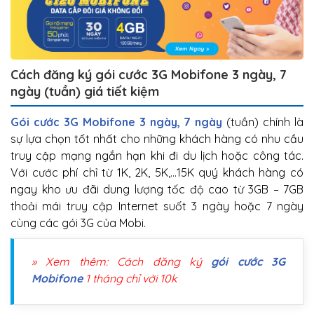
Cách đăng ký gói cước 3G Mobifone 3 ngày, 7
ngày (tuần) giá tiết kiệm
Gói cước 3G Mobifone 3 ngày, 7 ngày
(tuần) chính là
sự lựa chọn tốt nhất cho những khách hàng có nhu cầu
truy cập mạng ngắn hạn khi đi du lịch hoặc công tác.
Với cước phí chỉ từ 1K, 2K, 5K,…15K quý khách hàng có
ngay kho ưu đãi dung lượng tốc độ cao từ 3GB – 7GB
thoải mái truy cập Internet suốt 3 ngày hoặc 7 ngày
cùng các gói 3G của Mobi.
» Xem thêm: Cách đăng ký
gói cước 3G
Mobifone
1 tháng chỉ với 10k