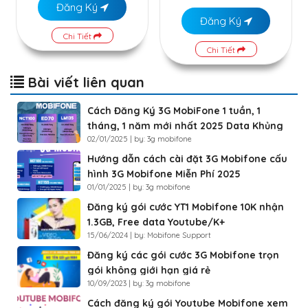
Đăng Ký
Đăng Ký
Chi Tiết
Chi Tiết
Bài viết liên quan
Cách Đăng Ký 3G MobiFone 1 tuần, 1
tháng, 1 năm mới nhất 2025 Data Khủng
02/01/2025 | by: 3g mobifone
Hướng dẫn cách cài đặt 3G Mobifone cấu
hình 3G Mobifone Miễn Phí 2025
01/01/2025 | by: 3g mobifone
Đăng ký gói cước YT1 Mobifone 10K nhận
1.3GB, Free data Youtube/K+
15/06/2024 | by: Mobifone Support
Đăng ký các gói cước 3G Mobifone trọn
gói không giới hạn giá rẻ
10/09/2023 | by: 3g mobifone
Cách đăng ký gói Youtube Mobifone xem