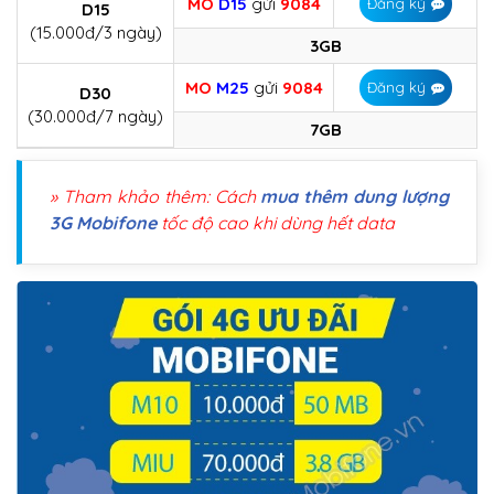
MO
D15
gửi
9084
Đăng ký
D15
(15.000đ/3 ngày)
3GB
MO
M25
gửi
9084
Đăng ký
D30
(30.000đ/7 ngày)
7GB
» Tham khảo thêm: Cách
mua thêm dung lượng
3G Mobifone
tốc độ cao khi dùng hết data