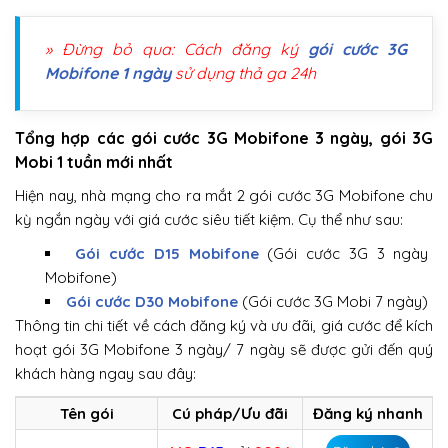
» Đừng bỏ qua: Cách đăng ký
gói cước 3G
Mobifone 1 ngày
sử dụng thả ga 24h
Tổng hợp các gói cước 3G Mobifone 3 ngày, gói 3G
Mobi 1 tuần mới nhất
Hiện nay, nhà mạng cho ra mắt 2 gói cước 3G Mobifone chu
kỳ ngắn ngày với giá cước siêu tiết kiệm. Cụ thể như sau:
Gói cước D15 Mobifone
(Gói cước 3G 3 ngày
Mobifone)
Gói cước D30 Mobifone
(Gói cước 3G Mobi 7 ngày)
Thông tin chi tiết về cách đăng ký và ưu đãi, giá cước để kích
hoạt gói 3G Mobifone 3 ngày/ 7 ngày sẽ được gửi đến quý
khách hàng ngay sau đây:
Tên gói
Cú pháp/Ưu đãi
Đăng ký nhanh