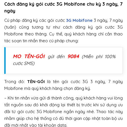
Cách đăng ký gói cước 3G Mobifone chu kỳ 3 ngày, 7
ngày
Cú pháp đăng ký các gói cước
3G Mobifone
3 ngày, 7 ngày
(tuần) cũng tương tự như cách đăng ký gói cước 3G
Mobifone theo tháng. Cụ thể, quý khách hàng chỉ cần thao
tác soạn tin nhắn theo cú pháp chung:
MO TÊN-GÓI
9084
gửi đến
(Miễn phí 100%
cước SMS)
Trong đó:
TÊN-GÓI
là tên gói cước 3G 3 ngày, 7 ngày
Mobifone mà quý khách hàng chọn đăng ký.
– Khi tin nhắn vừa gửi đi thành công, quý khách hàng vui lòng
tắt nguồn sau đó khởi động lại thiết bị trước khi sử dụng ưu
đãi từ gói cước 3G Mobifone ngắn ngày nhé. Thao tác này
nhằm giúp cho hệ thống có đủ thời gian cập nhật toàn bộ ưu
đãi mới nhất vào tài khoản data.