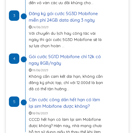
đến vô vàn các ưu đãi khủng cho...
Đăng ký gói cước 5G3D Mobifone
3
miễn phí 24GB data dùng 3 ngày
24/06/2025
Với chuyến du lịch hay công tác vài
ngày thì gói cước 5G3D Mobifone sẽ là
sự lựa chọn hoàn ...
Gói cước 5G1D Mobifone chỉ 12k có
4
ngay 8GB/ngày
19/06/2025
Không cần cam kết dài hạn, không cần
đăng ký phức tạp, chỉ với 12.000đ là bạn
đã có thể tận hưởng...
Căn cước công dân hết hạn có làm
5
lại sim Mobifone được không?
18/06/2025
CCCD hết hạn có làm lại sim Mobifone
được không? Hiện nay, nhà mạng chưa
hỗ trợ sử dụng giấy tờ thay thế khi làm...