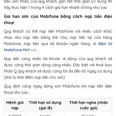
Nếu sim Mobi của quý khách gần hết thời gian sử dụng thì
hãy thực hiện 1 trong 4 cách gia hạn nhanh chóng như sau
Gia hạn sim của Mobifone bằng cách nạp tiền điện
thoại
Quý khách có thể nạp tiền Mobifone với nhiều cách khác
nhau như nạp tiền bằng thẻ cào, nạp tiền tại cửa hàng
Mobifone, nạp tiền qua tài khoản ngân hàng,
ví điện tử
Mobifone PAY
v.v…
Nạp tiền càng nhiều tài khoản di động của quý khách sẽ
được cộng thời gian dùng càng nhiều. Đặc biệt với thuê bao
Mobi Q quý khách sẽ được cộng tối đa đến 60 ngày sử dụng
(tính từ thời điểm nạp tiền cho sim)
Quy định cộng ngày dùng sim Mobifone khi nạp tiền điện
thoại như sau:
Mệnh giá
Thời hạn sử dụng
Thời hạn nghe (nhận
nạp
(gọi đi)
cuộc gọi)