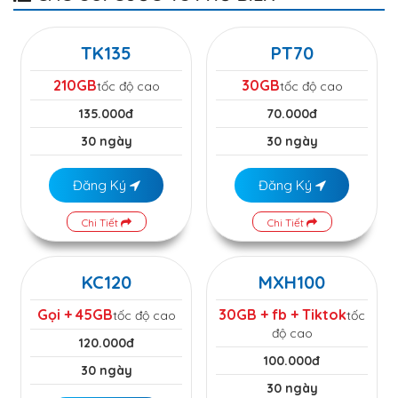
TK135
PT70
210GB
30GB
tốc độ cao
tốc độ cao
135.000đ
70.000đ
30 ngày
30 ngày
Đăng Ký
Đăng Ký
Chi Tiết
Chi Tiết
KC120
MXH100
Gọi + 45GB
30GB + fb + Tiktok
tốc độ cao
tốc
độ cao
120.000đ
100.000đ
30 ngày
30 ngày