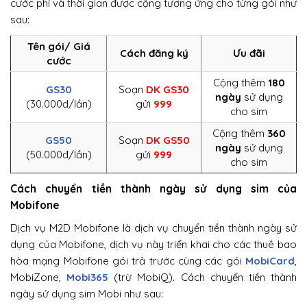
cước phí và thời gian được cộng tương ứng cho từng gói như
sau:
Tên gói/ Giá
Cách đăng ký
Ưu đãi
cước
Cộng thêm
180
GS30
Soạn
DK GS30
ngày
sử dụng
(30.000đ/lần)
gửi
999
cho sim
Cộng thêm
360
GS50
Soạn
DK
GS50
ngày
sử dụng
(50.000đ/lần)
gửi
999
cho sim
Cách chuyển tiền thành ngày sử dụng sim của
Mobifone
Dịch vụ M2D Mobifone là dịch vụ chuyển tiền thành ngày sử
dụng của Mobifone, dịch vụ này triển khai cho các thuê bao
hòa mạng Mobifone gói trả trước cùng các gói
MobiCard
,
MobiZone,
Mobi365
(trừ MobiQ). Cách chuyển tiền thành
ngày sử dụng sim Mobi như sau: