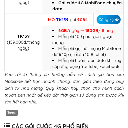
ngày)
Gói cước 4G MobiFone chuyên
data
MO
TK159
gửi
9084
Đăng ký
6GB
/ngày ⇒
180GB
/ tháng
TK159
Miễn phí 100 phút gọi ngoại
(159.000đ/tháng
mạng
ngày)
Miễn phí gọi nội mạng Mobifone
dưới 10p (Tối đa 1000 phút)
Miễn phí hoàn toàn data khi truy
cập ứng dụng Youtube, Facebbok
Vừa rồi là thông tin hướng dẫn về cách gia hạn sim
Mobifone hết hạn nhanh chóng, đơn giản theo đúng quy
định từ nhà mạng. Quý khách hãy chọn cho mình cách
thuận tiện nhất để kéo dài thời gian sử dụng sim trước khi
sim hết hạn nhé.
Tags:
CÁC GÓI CƯỚC 4G PHỔ BIẾN