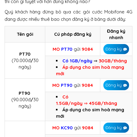
thì còn gì tuyệt vời hơn đúng không nào?
Quý khách hàng đừng bỏ qua các gói cước Mobifone 4G
đang được nhiều thuê bao chọn đăng ký ở bảng dưới đây:
Đăng ký
Tên gói
Cú pháp đăng ký
nhanh
MO
PT70
gửi
9084
Đăng ký
PT70
(70.000đ
/
30
Có 1GB/ngày
⇒
30GB/tháng
ngày)
Áp dụng cho sim hoà mạng
mới
MO
PT90
gửi
9084
Đăng ký
PT90
Có
(90.000đ
/
30
1.5GB/ngày
⇒
45GB/tháng
ngày)
Áp dụng cho sim hoà mạng
mới
MO
KC90
gửi
9084
Đăng ký