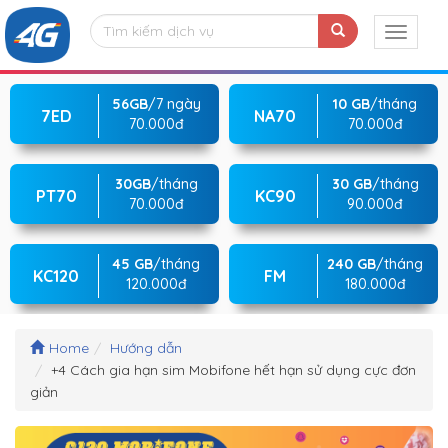
56GB
/7 ngày
10 GB
/tháng
7ED
NA70
70.000đ
70.000đ
30GB
/tháng
30 GB
/tháng
PT70
KC90
70.000đ
90.000đ
45 GB
/tháng
240 GB
/tháng
KC120
FM
120.000đ
180.000đ
Home
Hướng dẫn
+4 Cách gia hạn sim Mobifone hết hạn sử dụng cực đơn
giản