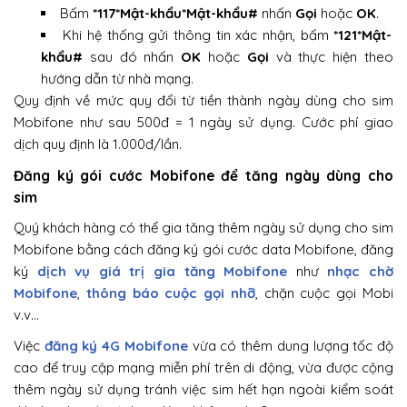
Bấm
*117*Mật-khẩu*Mật-khẩu#
nhấn
Gọi
hoặc
OK
.
Khi hệ thống gửi thông tin xác nhận, bấm
*121*Mật-
khẩu#
sau đó nhấn
OK
hoặc
Gọi
và thực hiện theo
hướng dẫn từ nhà mạng.
Quy định về mức quy đổi từ tiền thành ngày dùng cho sim
Mobifone như sau 500đ = 1 ngày sử dụng. Cước phí giao
dịch quy định là 1.000đ/lần.
Đăng ký gói cước Mobifone để tăng ngày dùng cho
sim
Quý khách hàng có thể gia tăng thêm ngày sử dụng cho sim
Mobifone bằng cách đăng ký gói cước data Mobifone, đăng
ký
dịch vụ giá trị gia tăng Mobifone
như
nhạc chờ
Mobifone
,
thông báo cuộc gọi nhỡ
, chặn cuộc gọi Mobi
v.v…
Việc
đăng ký 4G Mobifone
vừa có thêm dung lượng tốc độ
cao để truy cập mạng miễn phí trên di động, vừa được cộng
thêm ngày sử dụng tránh việc sim hết hạn ngoài kiểm soát