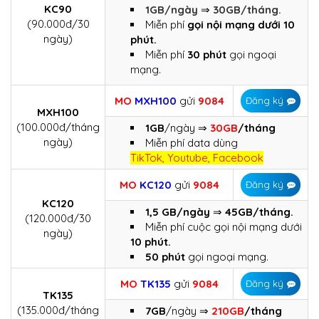
KC90
1GB/ngày
⇒
30GB/tháng.
(90.000đ/30
Miễn phí
gọi nội mạng dưới 10
ngày)
phút.
Miễn phí
30 phút
gọi ngoại
mạng.
MO
MXH100
gửi
9084
Đăng ký
MXH100
(100.000đ/tháng
1GB
/ngày ⇒
30GB
/tháng
ngày)
Miễn phí data dùng
TikTok, Youtube, Facebook
MO
KC120
gửi
9084
Đăng ký
KC120
1,5 GB/ngày
⇒
45GB/tháng.
(120.000đ/30
Miễn phí cuộc gọi nội mạng dưới
ngày)
10 phút.
50 phút
gọi ngoại mạng.
MO
TK135
gửi
9084
Đăng ký
TK135
(135.000đ/tháng
7GB
/ngày ⇒
210GB
/tháng