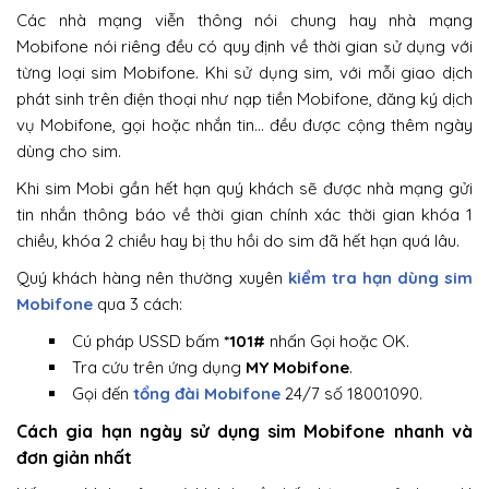
Các nhà mạng viễn thông nói chung hay nhà mạng
Mobifone nói riêng đều có quy định về thời gian sử dụng với
từng loại sim Mobifone. Khi sử dụng sim, với mỗi giao dịch
phát sinh trên điện thoại như nạp tiền Mobifone, đăng ký dịch
vụ Mobifone, gọi hoặc nhắn tin… đều được cộng thêm ngày
dùng cho sim.
Khi sim Mobi gần hết hạn quý khách sẽ được nhà mạng gửi
tin nhắn thông báo về thời gian chính xác thời gian khóa 1
chiều, khóa 2 chiều hay bị thu hồi do sim đã hết hạn quá lâu.
Quý khách hàng nên thường xuyên
kiểm tra hạn dùng sim
Mobifone
qua 3 cách:
Cú pháp USSD bấm
*101#
nhấn Gọi hoặc OK.
Tra cứu trên ứng dụng
MY Mobifone
.
Gọi đến
tổng đài Mobifone
24/7 số 18001090.
Cách gia hạn ngày sử dụng sim Mobifone nhanh và
đơn giản nhất